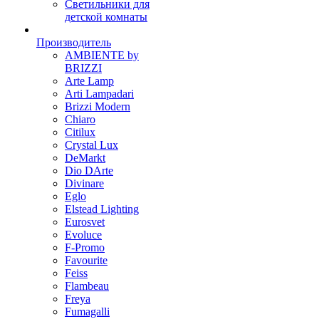
Светильники для
детской комнаты
Производитель
AMBIENTE by
BRIZZI
Arte Lamp
Arti Lampadari
Brizzi Modern
Chiaro
Citilux
Crystal Lux
DeMarkt
Dio DArte
Divinare
Eglo
Elstead Lighting
Eurosvet
Evoluce
F-Promo
Favourite
Feiss
Flambeau
Freya
Fumagalli