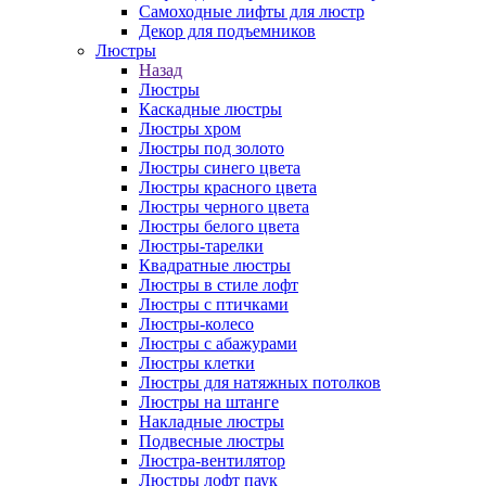
Самоходные лифты для люстр
Декор для подъемников
Люстры
Назад
Люстры
Каскадные люстры
Люстры хром
Люстры под золото
Люстры синего цвета
Люстры красного цвета
Люстры черного цвета
Люстры белого цвета
Люстры-тарелки
Квадратные люстры
Люстры в стиле лофт
Люстры с птичками
Люстры-колесо
Люстры с абажурами
Люстры клетки
Люстры для натяжных потолков
Люстры на штанге
Накладные люстры
Подвесные люстры
Люстра-вентилятор
Люстры лофт паук