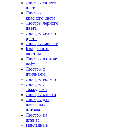
Люстры синего
цвета
Люстры
красного цвета
Люстры черного
цвета
Люстры белого
цвета
Люстры-тарелки
Квадратные
люстры
Люстры в стиле
лофт
Люстры с
птичками
Люстры-колесо
Люстры с
абажурами
Люстры клетки
Люстры для
натяжных
потолков
Люстры на
штанге
Накладные