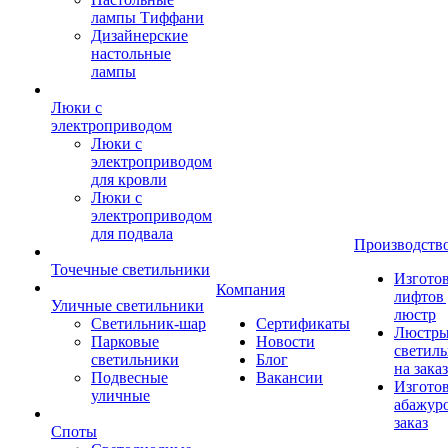
лампы Тиффани
Дизайнерские
настольные
лампы
Люки с
электроприводом
Люки с
электроприводом
для кровли
Люки с
электроприводом
для подвала
Производств
Точечные светильники
Изгото
Компания
лифтов 
Уличные светильники
люстр
Светильник-шар
Сертификаты
Люстры
Парковые
Новости
светил
светильники
Блог
на заказ
Подвесные
Вакансии
Изгото
уличные
абажур
заказ
Споты