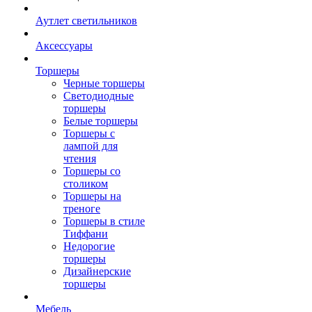
Аутлет светильников
Аксессуары
Торшеры
Черные торшеры
Светодиодные
торшеры
Белые торшеры
Торшеры с
лампой для
чтения
Торшеры со
столиком
Торшеры на
треноге
Торшеры в стиле
Тиффани
Недорогие
торшеры
Дизайнерские
торшеры
Мебель