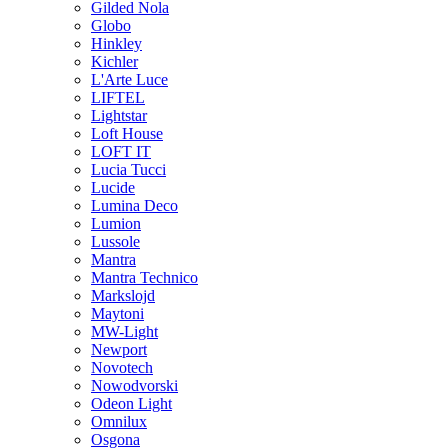
Gilded Nola
Globo
Hinkley
Kichler
L'Arte Luce
LIFTEL
Lightstar
Loft House
LOFT IT
Lucia Tucci
Lucide
Lumina Deco
Lumion
Lussole
Mantra
Mantra Technico
Markslojd
Maytoni
MW-Light
Newport
Novotech
Nowodvorski
Odeon Light
Omnilux
Osgona