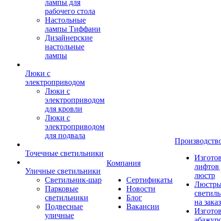
лампы для
рабочего стола
Настольные
лампы Тиффани
Дизайнерские
настольные
лампы
Люки с
электроприводом
Люки с
электроприводом
для кровли
Люки с
электроприводом
для подвала
Производств
Точечные светильники
Изгото
Компания
лифтов 
Уличные светильники
люстр
Светильник-шар
Сертификаты
Люстры
Парковые
Новости
светил
светильники
Блог
на заказ
Подвесные
Вакансии
Изгото
уличные
абажур