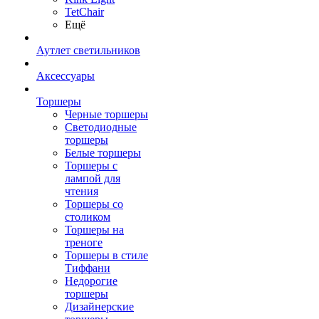
TetСhair
Ещё
Аутлет светильников
Аксессуары
Торшеры
Черные торшеры
Светодиодные
торшеры
Белые торшеры
Торшеры с
лампой для
чтения
Торшеры со
столиком
Торшеры на
треноге
Торшеры в стиле
Тиффани
Недорогие
торшеры
Дизайнерские