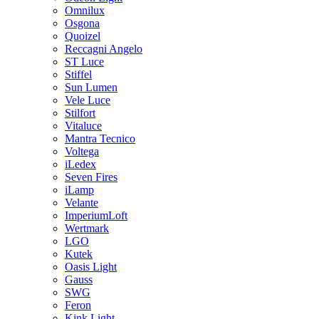
Omnilux
Osgona
Quoizel
Reccagni Angelo
ST Luce
Stiffel
Sun Lumen
Vele Luce
Stilfort
Vitaluce
Mantra Tecnico
Voltega
iLedex
Seven Fires
iLamp
Velante
ImperiumLoft
Wertmark
LGO
Kutek
Oasis Light
Gauss
SWG
Feron
Kink Light