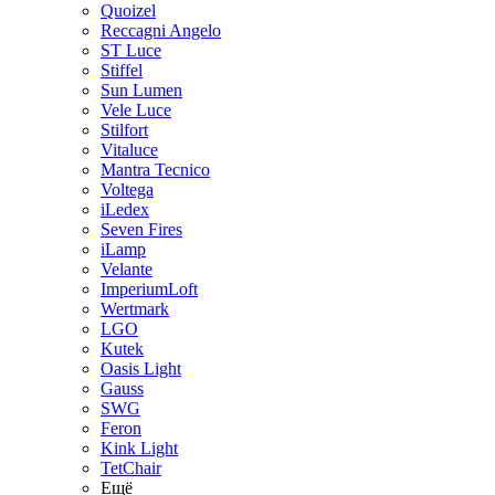
Quoizel
Reccagni Angelo
ST Luce
Stiffel
Sun Lumen
Vele Luce
Stilfort
Vitaluce
Mantra Tecnico
Voltega
iLedex
Seven Fires
iLamp
Velante
ImperiumLoft
Wertmark
LGO
Kutek
Oasis Light
Gauss
SWG
Feron
Kink Light
TetСhair
Ещё