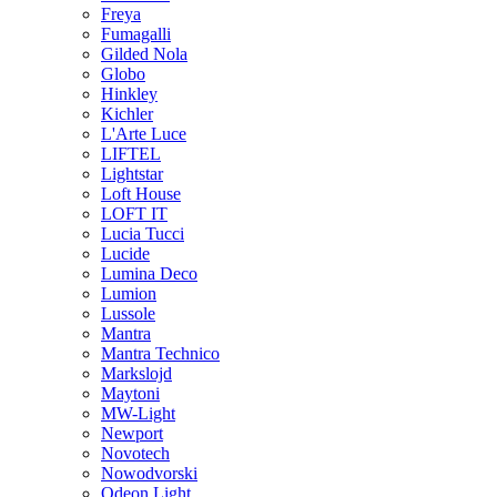
Freya
Fumagalli
Gilded Nola
Globo
Hinkley
Kichler
L'Arte Luce
LIFTEL
Lightstar
Loft House
LOFT IT
Lucia Tucci
Lucide
Lumina Deco
Lumion
Lussole
Mantra
Mantra Technico
Markslojd
Maytoni
MW-Light
Newport
Novotech
Nowodvorski
Odeon Light