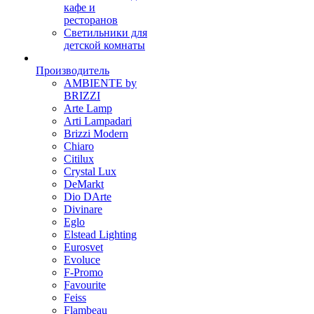
кафе и
ресторанов
Светильники для
детской комнаты
Производитель
AMBIENTE by
BRIZZI
Arte Lamp
Arti Lampadari
Brizzi Modern
Chiaro
Citilux
Crystal Lux
DeMarkt
Dio DArte
Divinare
Eglo
Elstead Lighting
Eurosvet
Evoluce
F-Promo
Favourite
Feiss
Flambeau