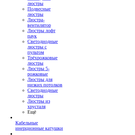
люстры
Подвесные
люстры
Люстра-
вентилятор
Люстры лофт
паук
Светодиодные
люстры с
пультом
Трёхрожковые
люстры
Люстры 5-
рожковые
Люстры для
низких потолков
Cветодиодные
люстры
Люстры из
хрусталя
Ещё
Кабельные
инерционные катушки