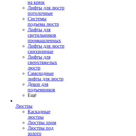
на крюк
Лифты для люстр
потолочные
Системы
подъема люстр
Лифты для
светильников
промышленных
Лифты для люстр
синхронные
Лифты для
сверхтяжелых
люстр
Самоходные
лифты для люстр
Декор для
подъемников
Ещё
Люстры
Каскадные
люстры
Люстры хром
Люстры под
золото