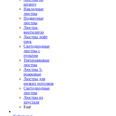
штанге
Накладные
люстры
Подвесные
люстры
Люстра-
вентилятор
Люстры лофт
паук
Светодиодные
люстры с
пультом
Трёхрожковые
люстры
Люстры 5-
рожковые
Люстры для
низких потолков
Cветодиодные
люстры
Люстры из
хрусталя
Ещё