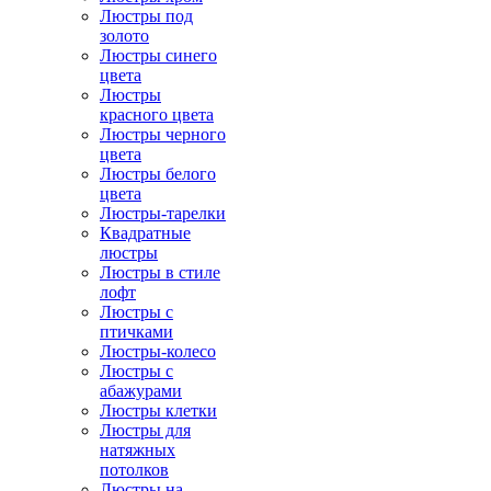
Люстры под
золото
Люстры синего
цвета
Люстры
красного цвета
Люстры черного
цвета
Люстры белого
цвета
Люстры-тарелки
Квадратные
люстры
Люстры в стиле
лофт
Люстры с
птичками
Люстры-колесо
Люстры с
абажурами
Люстры клетки
Люстры для
натяжных
потолков
Люстры на