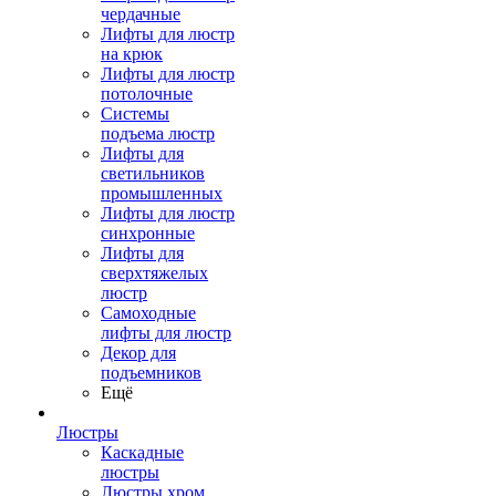
чердачные
Лифты для люстр
на крюк
Лифты для люстр
потолочные
Системы
подъема люстр
Лифты для
светильников
промышленных
Лифты для люстр
синхронные
Лифты для
сверхтяжелых
люстр
Самоходные
лифты для люстр
Декор для
подъемников
Ещё
Люстры
Каскадные
люстры
Люстры хром