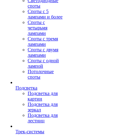
Светодиодные
споты
Споты с 5
лампами и более
Споты с
четырьмя
лампами
Споты с тремя
лампами
Споты с двумя
лампами
Споты с одной
лампой
Потолочные
споты
Подсветка
Подсветка для
картин
Подсветка для
зеркал
Подсветка для
лестниц
Трек-системы