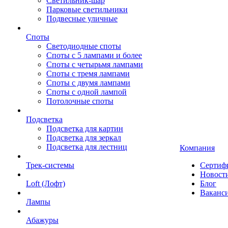
Светильник-шар
Парковые светильники
Подвесные уличные
Споты
Светодиодные споты
Споты с 5 лампами и более
Споты с четырьмя лампами
Споты с тремя лампами
Споты с двумя лампами
Споты с одной лампой
Потолочные споты
Подсветка
Подсветка для картин
Подсветка для зеркал
Подсветка для лестниц
Компания
Трек-системы
Сертиф
Новост
Loft (Лофт)
Блог
Ваканс
Лампы
Абажуры