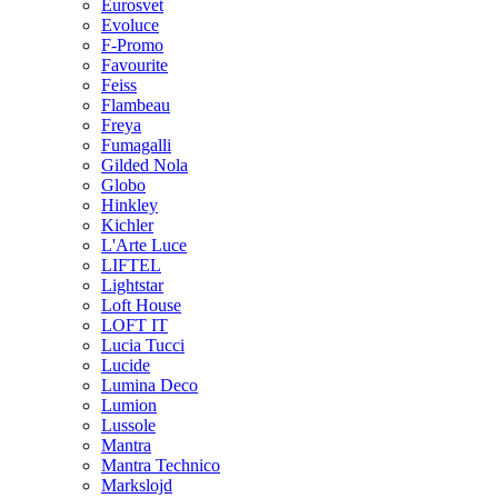
Eurosvet
Evoluce
F-Promo
Favourite
Feiss
Flambeau
Freya
Fumagalli
Gilded Nola
Globo
Hinkley
Kichler
L'Arte Luce
LIFTEL
Lightstar
Loft House
LOFT IT
Lucia Tucci
Lucide
Lumina Deco
Lumion
Lussole
Mantra
Mantra Technico
Markslojd