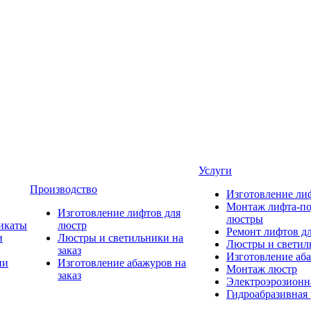
Услуги
Производство
Изготовление ли
Монтаж лифта-по
Изготовление лифтов для
люстры
икаты
люстр
Ремонт лифтов д
и
Люстры и светильники на
Люстры и светиль
заказ
Изготовление аба
ии
Изготовление абажуров на
Монтаж люстр
заказ
Электроэрозионна
Гидроабразивная 