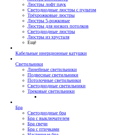
Люстры лофт паук
Светодиодные люстры с пультом
Трёхрожковые люстры
Люстры 5-рожковые
Люстры для низких потолков
Cветодиодные люстры
Люстры из хрусталя
Ещё
Кабельные инерционные катушки
Светильники
Линейные светильники
Подвесные светильники
Потолочные светильники
Светодиодные светильники
Трековые светильники
Бра
Светодиодные бра
Бра с выключателем
Бра свечи
Бра с птичками
Настенные бра