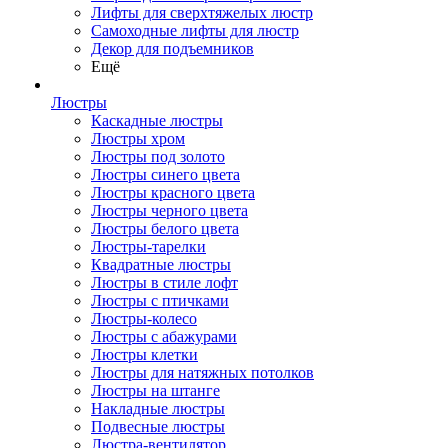
Лифты для сверхтяжелых люстр
Самоходные лифты для люстр
Декор для подъемников
Ещё
Люстры
Каскадные люстры
Люстры хром
Люстры под золото
Люстры синего цвета
Люстры красного цвета
Люстры черного цвета
Люстры белого цвета
Люстры-тарелки
Квадратные люстры
Люстры в стиле лофт
Люстры с птичками
Люстры-колесо
Люстры с абажурами
Люстры клетки
Люстры для натяжных потолков
Люстры на штанге
Накладные люстры
Подвесные люстры
Люстра-вентилятор