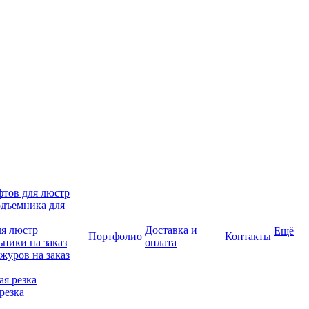
фтов для люстр
дъемника для
ля люстр
Доставка и
Ещё
Портфолио
Контакты
ники на заказ
оплата
журов на заказ
я резка
резка