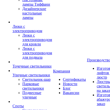
лампы Тиффани
Дизайнерские
настольные
лампы
Люки с
электроприводом
Люки с
электроприводом
для кровли
Люки с
электроприводом
для подвала
Производств
Точечные светильники
Изгото
Компания
лифтов 
Уличные светильники
люстр
Светильник-шар
Сертификаты
Люстры
Парковые
Новости
светил
светильники
Блог
на заказ
Подвесные
Вакансии
Изгото
уличные
абажур
заказ
Споты