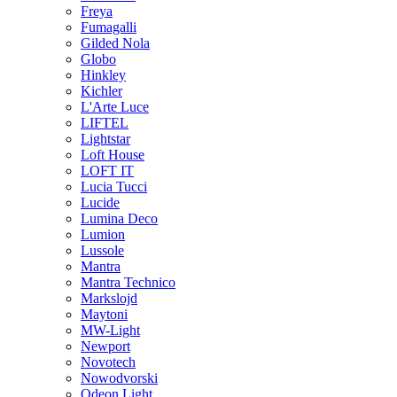
Freya
Fumagalli
Gilded Nola
Globo
Hinkley
Kichler
L'Arte Luce
LIFTEL
Lightstar
Loft House
LOFT IT
Lucia Tucci
Lucide
Lumina Deco
Lumion
Lussole
Mantra
Mantra Technico
Markslojd
Maytoni
MW-Light
Newport
Novotech
Nowodvorski
Odeon Light