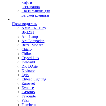
кафе и
ресторанов
Светильники для
детской комнаты
Производитель
AMBIENTE by
BRIZZI
Arte Lamp
Arti Lampadari
Brizzi Modern
Chiaro
Citilux
Crystal Lux
DeMarkt
Dio DArte
Divinare
Eglo
Elstead Lighting
Eurosvet
Evoluce
F-Promo
Favourite
Feiss
Flambeau