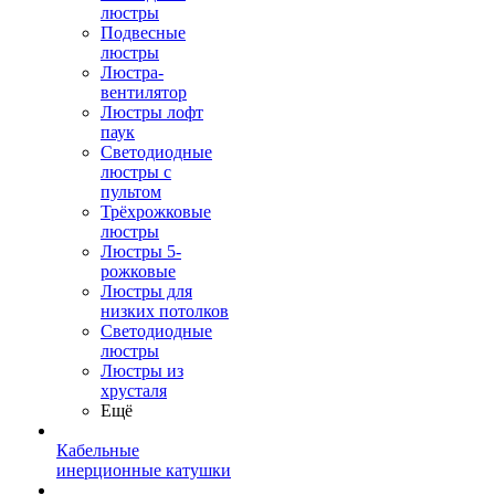
люстры
Подвесные
люстры
Люстра-
вентилятор
Люстры лофт
паук
Светодиодные
люстры с
пультом
Трёхрожковые
люстры
Люстры 5-
рожковые
Люстры для
низких потолков
Cветодиодные
люстры
Люстры из
хрусталя
Ещё
Кабельные
инерционные катушки