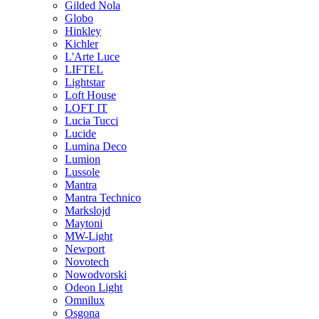
Gilded Nola
Globo
Hinkley
Kichler
L'Arte Luce
LIFTEL
Lightstar
Loft House
LOFT IT
Lucia Tucci
Lucide
Lumina Deco
Lumion
Lussole
Mantra
Mantra Technico
Markslojd
Maytoni
MW-Light
Newport
Novotech
Nowodvorski
Odeon Light
Omnilux
Osgona