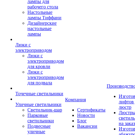
лампы для
рабочего стола
Настольные
лампы Тиффани
Дизайнерские
настольные
лампы
Люки с
электроприводом
Люки с
электроприводом
для кровли
Люки с
электроприводом
для подвала
Производств
Точечные светильники
Изгото
Компания
лифтов 
Уличные светильники
люстр
Светильник-шар
Сертификаты
Люстры
Парковые
Новости
светил
светильники
Блог
на заказ
Подвесные
Вакансии
Изгото
уличные
абажур