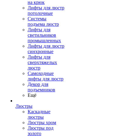
на крюк
Лифты для люстр
потолочные
Системы
подъема люстр
Лифты для
светильников
промышленных
Лифты для люстр
синхронные
Лифты для
сверхтяжелых
люстр
Самоходные
лифты для люстр
Декор для
подъемников
Ещё
Люстры
Каскадные
люстры
Люстры хром
Люстры под
золото