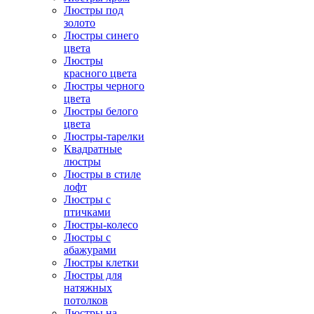
Люстры под
золото
Люстры синего
цвета
Люстры
красного цвета
Люстры черного
цвета
Люстры белого
цвета
Люстры-тарелки
Квадратные
люстры
Люстры в стиле
лофт
Люстры с
птичками
Люстры-колесо
Люстры с
абажурами
Люстры клетки
Люстры для
натяжных
потолков
Люстры на