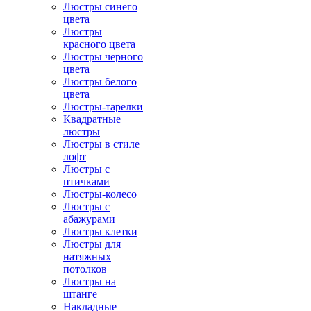
Люстры синего
цвета
Люстры
красного цвета
Люстры черного
цвета
Люстры белого
цвета
Люстры-тарелки
Квадратные
люстры
Люстры в стиле
лофт
Люстры с
птичками
Люстры-колесо
Люстры с
абажурами
Люстры клетки
Люстры для
натяжных
потолков
Люстры на
штанге
Накладные