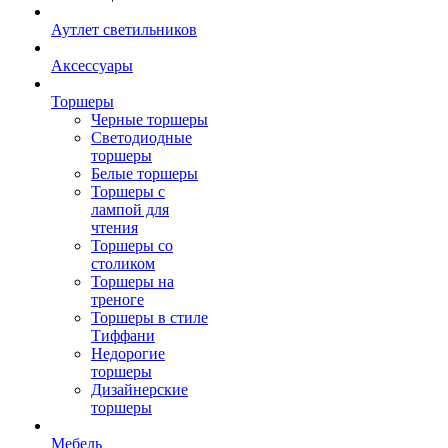
Аутлет светильников
Аксессуары
Торшеры
Черные торшеры
Светодиодные
торшеры
Белые торшеры
Торшеры с
лампой для
чтения
Торшеры со
столиком
Торшеры на
треноге
Торшеры в стиле
Тиффани
Недорогие
торшеры
Дизайнерские
торшеры
Мебель