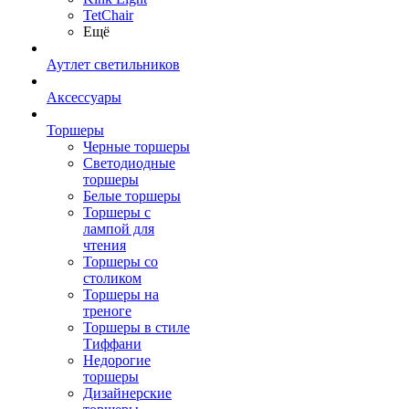
TetСhair
Ещё
Аутлет светильников
Аксессуары
Торшеры
Черные торшеры
Светодиодные
торшеры
Белые торшеры
Торшеры с
лампой для
чтения
Торшеры со
столиком
Торшеры на
треноге
Торшеры в стиле
Тиффани
Недорогие
торшеры
Дизайнерские