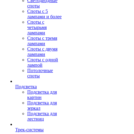
Светодиодные
споты
Споты с 5
лампами и более
Споты с
четырьмя
лампами
Споты с тремя
лампами
Споты с двумя
лампами
Споты с одной
лампой
Потолочные
споты
Подсветка
Подсветка для
картин
Подсветка для
зеркал
Подсветка для
лестниц
Трек-системы