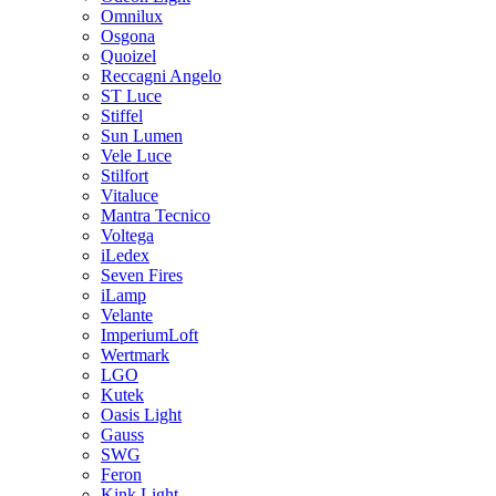
Omnilux
Osgona
Quoizel
Reccagni Angelo
ST Luce
Stiffel
Sun Lumen
Vele Luce
Stilfort
Vitaluce
Mantra Tecnico
Voltega
iLedex
Seven Fires
iLamp
Velante
ImperiumLoft
Wertmark
LGO
Kutek
Oasis Light
Gauss
SWG
Feron
Kink Light