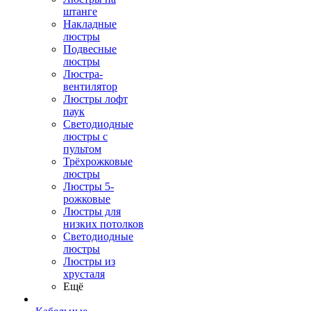
штанге
Накладные
люстры
Подвесные
люстры
Люстра-
вентилятор
Люстры лофт
паук
Светодиодные
люстры с
пультом
Трёхрожковые
люстры
Люстры 5-
рожковые
Люстры для
низких потолков
Cветодиодные
люстры
Люстры из
хрусталя
Ещё