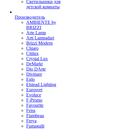
Светильники для
детской комнаты
Производитель
AMBIENTE by
BRIZZI
Arte Lamp
Arti Lampadari
Brizzi Modern
Chiaro
Citilux
Crystal Lux
DeMarkt
Dio DArte
Divinare
Eglo
Elstead Lighting
Eurosvet
Evoluce
F-Promo
Favourite
Feiss
Flambeau
Freya
Fumagalli