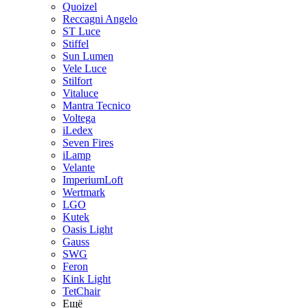
Quoizel
Reccagni Angelo
ST Luce
Stiffel
Sun Lumen
Vele Luce
Stilfort
Vitaluce
Mantra Tecnico
Voltega
iLedex
Seven Fires
iLamp
Velante
ImperiumLoft
Wertmark
LGO
Kutek
Oasis Light
Gauss
SWG
Feron
Kink Light
TetСhair
Ещё