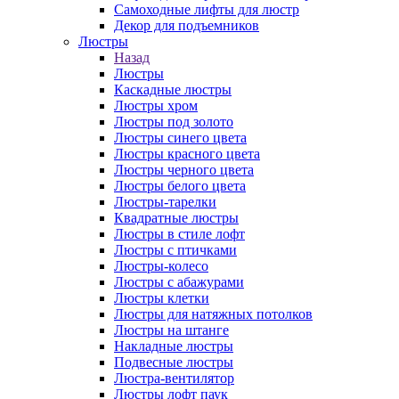
Самоходные лифты для люстр
Декор для подъемников
Люстры
Назад
Люстры
Каскадные люстры
Люстры хром
Люстры под золото
Люстры синего цвета
Люстры красного цвета
Люстры черного цвета
Люстры белого цвета
Люстры-тарелки
Квадратные люстры
Люстры в стиле лофт
Люстры с птичками
Люстры-колесо
Люстры с абажурами
Люстры клетки
Люстры для натяжных потолков
Люстры на штанге
Накладные люстры
Подвесные люстры
Люстра-вентилятор
Люстры лофт паук