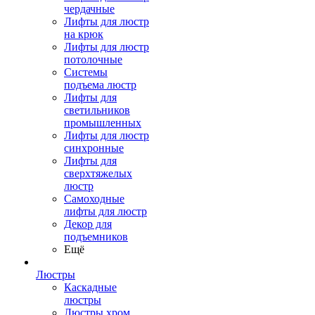
чердачные
Лифты для люстр
на крюк
Лифты для люстр
потолочные
Системы
подъема люстр
Лифты для
светильников
промышленных
Лифты для люстр
синхронные
Лифты для
сверхтяжелых
люстр
Самоходные
лифты для люстр
Декор для
подъемников
Ещё
Люстры
Каскадные
люстры
Люстры хром