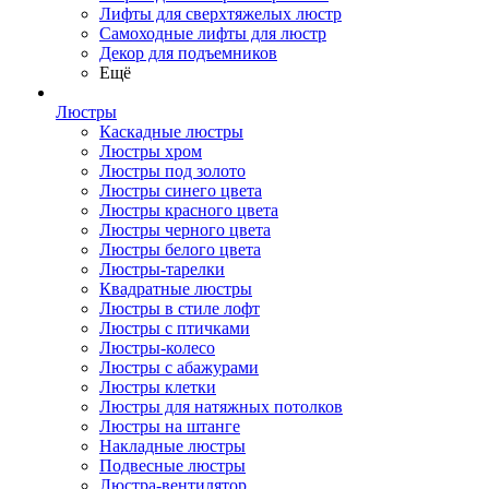
Лифты для сверхтяжелых люстр
Самоходные лифты для люстр
Декор для подъемников
Ещё
Люстры
Каскадные люстры
Люстры хром
Люстры под золото
Люстры синего цвета
Люстры красного цвета
Люстры черного цвета
Люстры белого цвета
Люстры-тарелки
Квадратные люстры
Люстры в стиле лофт
Люстры с птичками
Люстры-колесо
Люстры с абажурами
Люстры клетки
Люстры для натяжных потолков
Люстры на штанге
Накладные люстры
Подвесные люстры
Люстра-вентилятор