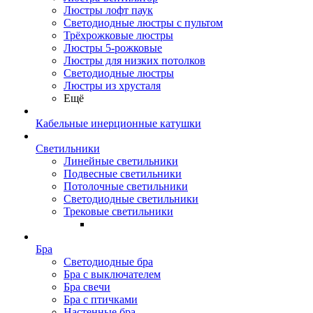
Люстры лофт паук
Светодиодные люстры с пультом
Трёхрожковые люстры
Люстры 5-рожковые
Люстры для низких потолков
Cветодиодные люстры
Люстры из хрусталя
Ещё
Кабельные инерционные катушки
Светильники
Линейные светильники
Подвесные светильники
Потолочные светильники
Светодиодные светильники
Трековые светильники
Бра
Светодиодные бра
Бра с выключателем
Бра свечи
Бра с птичками
Настенные бра