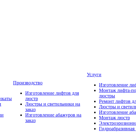
Услуги
Производство
Изготовление ли
Монтаж лифта-по
Изготовление лифтов для
люстры
икаты
люстр
Ремонт лифтов д
и
Люстры и светильники на
Люстры и светиль
заказ
Изготовление аба
ии
Изготовление абажуров на
Монтаж люстр
заказ
Электроэрозионна
Гидроабразивная 