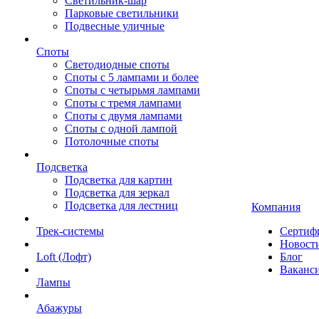
Светильник-шар
Парковые светильники
Подвесные уличные
Споты
Светодиодные споты
Споты с 5 лампами и более
Споты с четырьмя лампами
Споты с тремя лампами
Споты с двумя лампами
Споты с одной лампой
Потолочные споты
Подсветка
Подсветка для картин
Подсветка для зеркал
Подсветка для лестниц
Компания
Трек-системы
Сертиф
Новост
Loft (Лофт)
Блог
Ваканс
Лампы
Абажуры