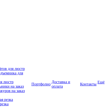
фтов для люстр
дъемника для
ля люстр
Доставка и
Ещё
Портфолио
Контакты
ники на заказ
оплата
журов на заказ
я резка
резка