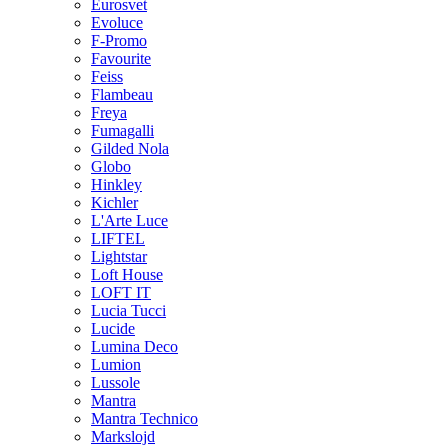
Eurosvet
Evoluce
F-Promo
Favourite
Feiss
Flambeau
Freya
Fumagalli
Gilded Nola
Globo
Hinkley
Kichler
L'Arte Luce
LIFTEL
Lightstar
Loft House
LOFT IT
Lucia Tucci
Lucide
Lumina Deco
Lumion
Lussole
Mantra
Mantra Technico
Markslojd