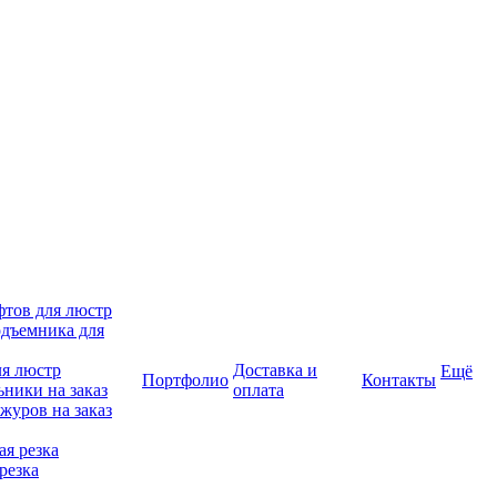
фтов для люстр
дъемника для
ля люстр
Доставка и
Ещё
Портфолио
Контакты
ники на заказ
оплата
журов на заказ
я резка
резка