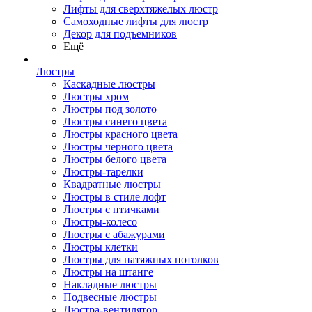
Лифты для сверхтяжелых люстр
Самоходные лифты для люстр
Декор для подъемников
Ещё
Люстры
Каскадные люстры
Люстры хром
Люстры под золото
Люстры синего цвета
Люстры красного цвета
Люстры черного цвета
Люстры белого цвета
Люстры-тарелки
Квадратные люстры
Люстры в стиле лофт
Люстры с птичками
Люстры-колесо
Люстры с абажурами
Люстры клетки
Люстры для натяжных потолков
Люстры на штанге
Накладные люстры
Подвесные люстры
Люстра-вентилятор