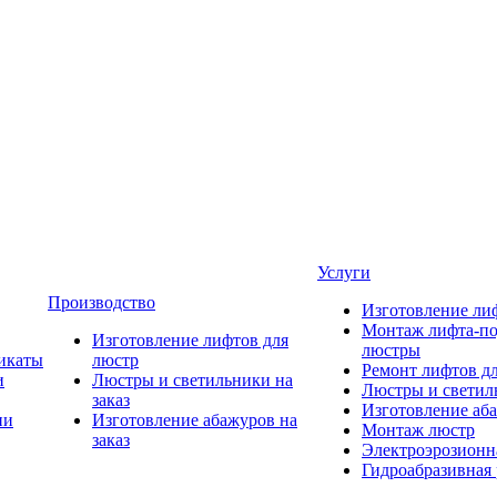
Услуги
Производство
Изготовление ли
Монтаж лифта-по
Изготовление лифтов для
люстры
икаты
люстр
Ремонт лифтов д
и
Люстры и светильники на
Люстры и светиль
заказ
Изготовление аба
ии
Изготовление абажуров на
Монтаж люстр
заказ
Электроэрозионна
Гидроабразивная 