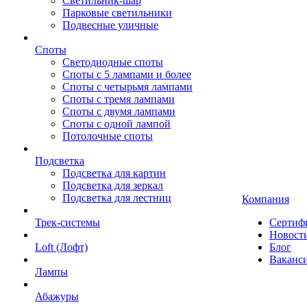
Светильник-шар
Парковые светильники
Подвесные уличные
Споты
Светодиодные споты
Споты с 5 лампами и более
Споты с четырьмя лампами
Споты с тремя лампами
Споты с двумя лампами
Споты с одной лампой
Потолочные споты
Подсветка
Подсветка для картин
Подсветка для зеркал
Подсветка для лестниц
Компания
Трек-системы
Сертиф
Новост
Loft (Лофт)
Блог
Ваканс
Лампы
Абажуры