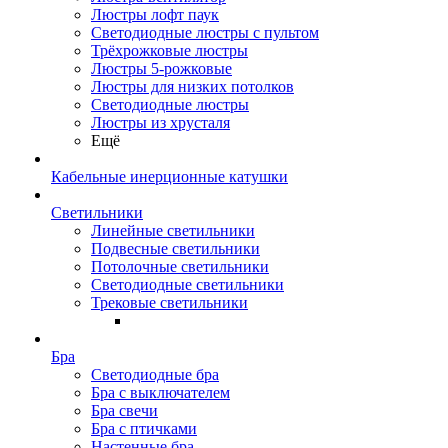
Люстры лофт паук
Светодиодные люстры с пультом
Трёхрожковые люстры
Люстры 5-рожковые
Люстры для низких потолков
Cветодиодные люстры
Люстры из хрусталя
Ещё
Кабельные инерционные катушки
Светильники
Линейные светильники
Подвесные светильники
Потолочные светильники
Светодиодные светильники
Трековые светильники
Бра
Светодиодные бра
Бра с выключателем
Бра свечи
Бра с птичками
Настенные бра