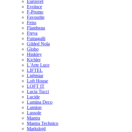
Eurosvet
Evoluce
F-Promo
Favourite
Feiss
Flambeau
Freya
Fumagalli
Gilded Nola
Globo
Hinkley
Kichler
L'Arte Luce
LIFTEL
Lightstar
Loft House
LOFT IT
Lucia Tucci
Lucide
Lumina Deco
Lumion
Lussole
Mantra
Mantra Technico
Markslojd