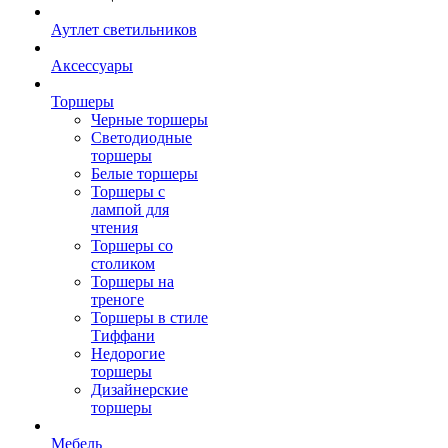
Аутлет светильников
Аксессуары
Торшеры
Черные торшеры
Светодиодные
торшеры
Белые торшеры
Торшеры с
лампой для
чтения
Торшеры со
столиком
Торшеры на
треноге
Торшеры в стиле
Тиффани
Недорогие
торшеры
Дизайнерские
торшеры
Мебель