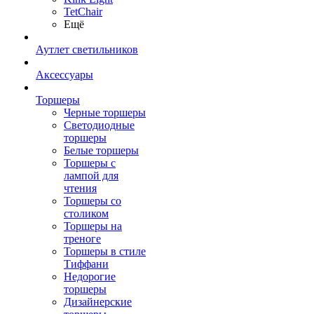
TetСhair
Ещё
Аутлет светильников
Аксессуары
Торшеры
Черные торшеры
Светодиодные
торшеры
Белые торшеры
Торшеры с
лампой для
чтения
Торшеры со
столиком
Торшеры на
треноге
Торшеры в стиле
Тиффани
Недорогие
торшеры
Дизайнерские