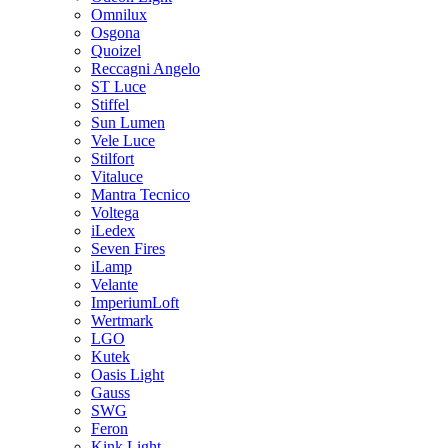
Omnilux
Osgona
Quoizel
Reccagni Angelo
ST Luce
Stiffel
Sun Lumen
Vele Luce
Stilfort
Vitaluce
Mantra Tecnico
Voltega
iLedex
Seven Fires
iLamp
Velante
ImperiumLoft
Wertmark
LGO
Kutek
Oasis Light
Gauss
SWG
Feron
Kink Light