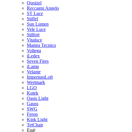
Quoizel
Reccagni Angelo
ST Luce
Stiffel
Sun Lumen
Vele Luce
Stilfort
Vitaluce
Mantra Tecnico
Voltega
iLedex
Seven Fires
iLamp
Velante
ImperiumLoft
Wertmark
LGO
Kutek
Oasis Light
Gauss
SWG
Feron
Kink Light
TetСhair
Ещё