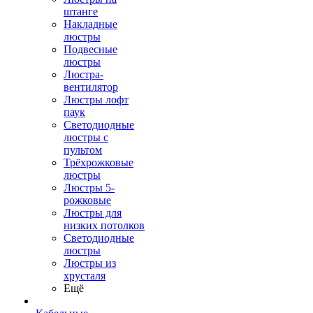
штанге
Накладные
люстры
Подвесные
люстры
Люстра-
вентилятор
Люстры лофт
паук
Светодиодные
люстры с
пультом
Трёхрожковые
люстры
Люстры 5-
рожковые
Люстры для
низких потолков
Cветодиодные
люстры
Люстры из
хрусталя
Ещё