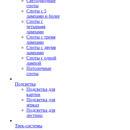
Светодиодные
споты
Споты с 5
лампами и более
Споты с
четырьмя
лампами
Споты с тремя
лампами
Споты с двумя
лампами
Споты с одной
лампой
Потолочные
споты
Подсветка
Подсветка для
картин
Подсветка для
зеркал
Подсветка для
лестниц
Трек-системы