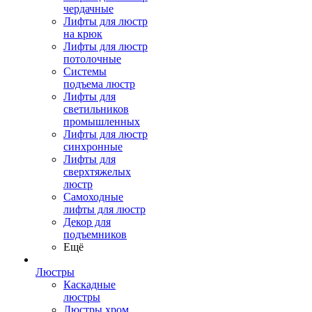
чердачные
Лифты для люстр
на крюк
Лифты для люстр
потолочные
Системы
подъема люстр
Лифты для
светильников
промышленных
Лифты для люстр
синхронные
Лифты для
сверхтяжелых
люстр
Самоходные
лифты для люстр
Декор для
подъемников
Ещё
Люстры
Каскадные
люстры
Люстры хром