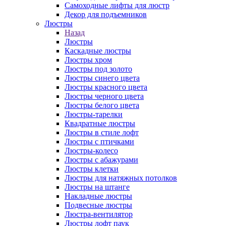
Самоходные лифты для люстр
Декор для подъемников
Люстры
Назад
Люстры
Каскадные люстры
Люстры хром
Люстры под золото
Люстры синего цвета
Люстры красного цвета
Люстры черного цвета
Люстры белого цвета
Люстры-тарелки
Квадратные люстры
Люстры в стиле лофт
Люстры с птичками
Люстры-колесо
Люстры с абажурами
Люстры клетки
Люстры для натяжных потолков
Люстры на штанге
Накладные люстры
Подвесные люстры
Люстра-вентилятор
Люстры лофт паук