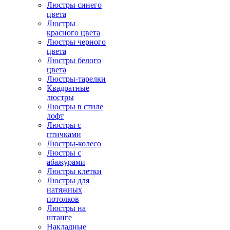
Люстры синего
цвета
Люстры
красного цвета
Люстры черного
цвета
Люстры белого
цвета
Люстры-тарелки
Квадратные
люстры
Люстры в стиле
лофт
Люстры с
птичками
Люстры-колесо
Люстры с
абажурами
Люстры клетки
Люстры для
натяжных
потолков
Люстры на
штанге
Накладные