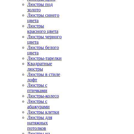
Люстры под
золото
Люстры синего
цвета
Люстры
красного цвета
Люстры черного
цвета
Люстры белого
цвета
Люстры-тарелки
Квадратные
люстры
Люстры в стиле
лофт
Люстры с
птичками
Люстры-колесо
Люстры с
абажурами
Люстры клетки
Люстры для
натяжных
потолков
Люстры на