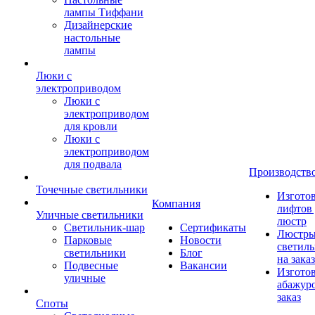
лампы Тиффани
Дизайнерские
настольные
лампы
Люки с
электроприводом
Люки с
электроприводом
для кровли
Люки с
электроприводом
для подвала
Производств
Точечные светильники
Изгото
Компания
лифтов 
Уличные светильники
люстр
Светильник-шар
Сертификаты
Люстры
Парковые
Новости
светил
светильники
Блог
на заказ
Подвесные
Вакансии
Изгото
уличные
абажур
заказ
Споты