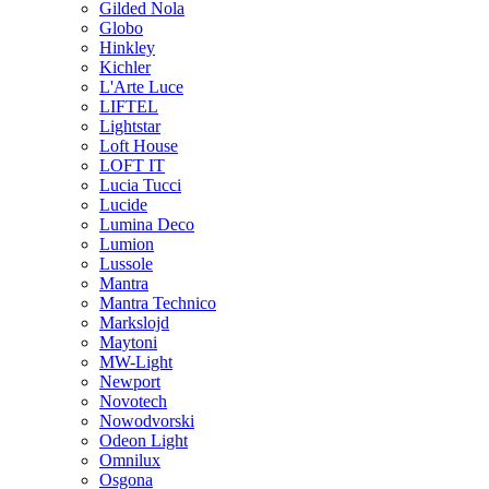
Gilded Nola
Globo
Hinkley
Kichler
L'Arte Luce
LIFTEL
Lightstar
Loft House
LOFT IT
Lucia Tucci
Lucide
Lumina Deco
Lumion
Lussole
Mantra
Mantra Technico
Markslojd
Maytoni
MW-Light
Newport
Novotech
Nowodvorski
Odeon Light
Omnilux
Osgona