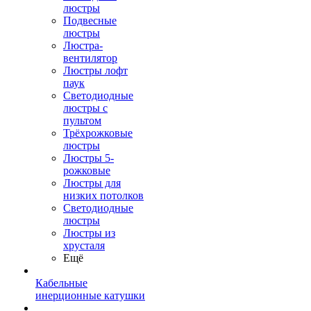
люстры
Подвесные
люстры
Люстра-
вентилятор
Люстры лофт
паук
Светодиодные
люстры с
пультом
Трёхрожковые
люстры
Люстры 5-
рожковые
Люстры для
низких потолков
Cветодиодные
люстры
Люстры из
хрусталя
Ещё
Кабельные
инерционные катушки