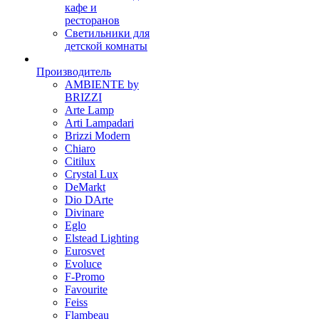
кафе и
ресторанов
Светильники для
детской комнаты
Производитель
AMBIENTE by
BRIZZI
Arte Lamp
Arti Lampadari
Brizzi Modern
Chiaro
Citilux
Crystal Lux
DeMarkt
Dio DArte
Divinare
Eglo
Elstead Lighting
Eurosvet
Evoluce
F-Promo
Favourite
Feiss
Flambeau