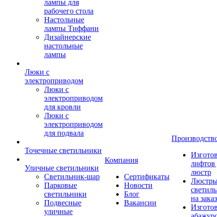
лампы для
рабочего стола
Настольные
лампы Тиффани
Дизайнерские
настольные
лампы
Люки с
электроприводом
Люки с
электроприводом
для кровли
Люки с
электроприводом
для подвала
Производств
Точечные светильники
Изгото
Компания
лифтов 
Уличные светильники
люстр
Светильник-шар
Сертификаты
Люстры
Парковые
Новости
светил
светильники
Блог
на заказ
Подвесные
Вакансии
Изгото
уличные
абажур