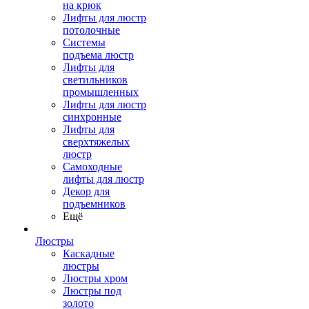
на крюк
Лифты для люстр
потолочные
Системы
подъема люстр
Лифты для
светильников
промышленных
Лифты для люстр
синхронные
Лифты для
сверхтяжелых
люстр
Самоходные
лифты для люстр
Декор для
подъемников
Ещё
Люстры
Каскадные
люстры
Люстры хром
Люстры под
золото