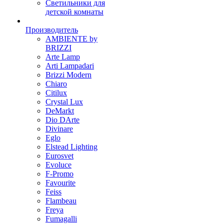
Светильники для
детской комнаты
Производитель
AMBIENTE by
BRIZZI
Arte Lamp
Arti Lampadari
Brizzi Modern
Chiaro
Citilux
Crystal Lux
DeMarkt
Dio DArte
Divinare
Eglo
Elstead Lighting
Eurosvet
Evoluce
F-Promo
Favourite
Feiss
Flambeau
Freya
Fumagalli