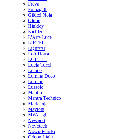
Freya
Fumagalli
Gilded Nola
Globo
Hinkley
Kichler
L'Arte Luce
LIFTEL
Lightstar
Loft House
LOFT IT
Lucia Tucci
Lucide
Lumina Deco
Lumion
Lussole
Mantra
Mantra Technico
Markslojd
Maytoni
MW-Light
Newport
Novotech
Nowodvorski
Odeon Light