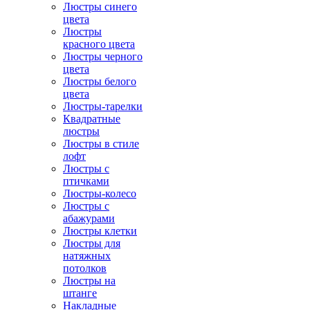
Люстры синего
цвета
Люстры
красного цвета
Люстры черного
цвета
Люстры белого
цвета
Люстры-тарелки
Квадратные
люстры
Люстры в стиле
лофт
Люстры с
птичками
Люстры-колесо
Люстры с
абажурами
Люстры клетки
Люстры для
натяжных
потолков
Люстры на
штанге
Накладные