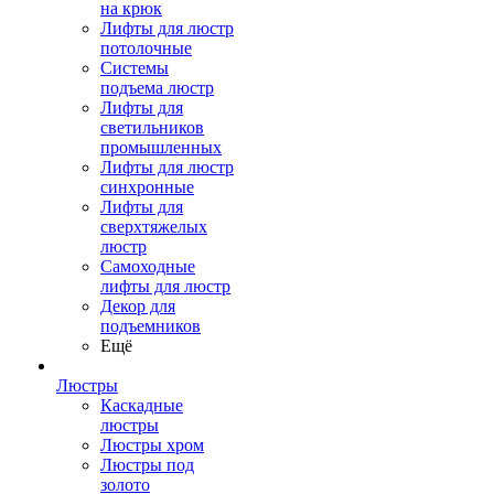
на крюк
Лифты для люстр
потолочные
Системы
подъема люстр
Лифты для
светильников
промышленных
Лифты для люстр
синхронные
Лифты для
сверхтяжелых
люстр
Самоходные
лифты для люстр
Декор для
подъемников
Ещё
Люстры
Каскадные
люстры
Люстры хром
Люстры под
золото