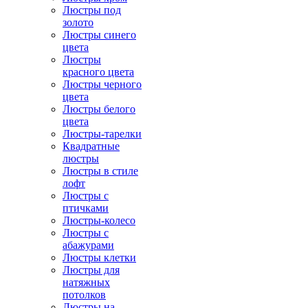
Люстры под
золото
Люстры синего
цвета
Люстры
красного цвета
Люстры черного
цвета
Люстры белого
цвета
Люстры-тарелки
Квадратные
люстры
Люстры в стиле
лофт
Люстры с
птичками
Люстры-колесо
Люстры с
абажурами
Люстры клетки
Люстры для
натяжных
потолков
Люстры на