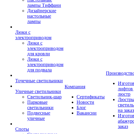
лампы Тиффани
Дизайнерские
настольные
лампы
Люки с
электроприводом
Люки с
электроприводом
для кровли
Люки с
электроприводом
для подвала
Производств
Точечные светильники
Изгото
Компания
лифтов 
Уличные светильники
люстр
Светильник-шар
Сертификаты
Люстры
Парковые
Новости
светил
светильники
Блог
на заказ
Подвесные
Вакансии
Изгото
уличные
абажур
заказ
Споты