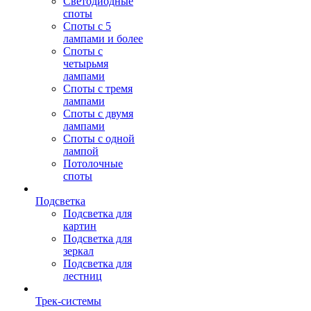
Светодиодные
споты
Споты с 5
лампами и более
Споты с
четырьмя
лампами
Споты с тремя
лампами
Споты с двумя
лампами
Споты с одной
лампой
Потолочные
споты
Подсветка
Подсветка для
картин
Подсветка для
зеркал
Подсветка для
лестниц
Трек-системы