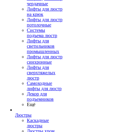
чердачные
Лифты для люстр
на крюк
Лифты для люстр
потолочные
Системы
подъема люстр
Лифты для
светильников
промышленных
Лифты для люстр
синхронные
Лифты для
сверхтяжелых
люстр
Самоходные
лифты для люстр
Декор для
подъемников
Ещё
Люстры
Каскадные
люстры
Люстры хром