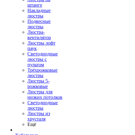
штанге
Накладные
люстры
Подвесные
люстры
Люстра-
вентилятор
Люстры лофт
паук
Светодиодные
люстры с
пультом
Трёхрожковые
люстры
Люстры 5-
рожковые
Люстры для
низких потолков
Cветодиодные
люстры
Люстры из
хрусталя
Ещё