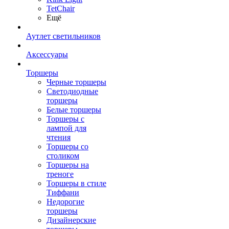
TetСhair
Ещё
Аутлет светильников
Аксессуары
Торшеры
Черные торшеры
Светодиодные
торшеры
Белые торшеры
Торшеры с
лампой для
чтения
Торшеры со
столиком
Торшеры на
треноге
Торшеры в стиле
Тиффани
Недорогие
торшеры
Дизайнерские