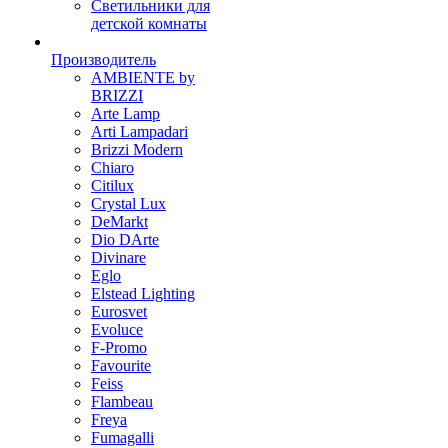
Светильники для
детской комнаты
Производитель
AMBIENTE by
BRIZZI
Arte Lamp
Arti Lampadari
Brizzi Modern
Chiaro
Citilux
Crystal Lux
DeMarkt
Dio DArte
Divinare
Eglo
Elstead Lighting
Eurosvet
Evoluce
F-Promo
Favourite
Feiss
Flambeau
Freya
Fumagalli