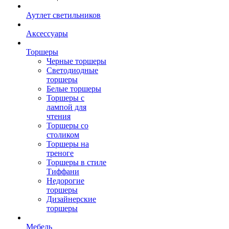
Аутлет светильников
Аксессуары
Торшеры
Черные торшеры
Светодиодные
торшеры
Белые торшеры
Торшеры с
лампой для
чтения
Торшеры со
столиком
Торшеры на
треноге
Торшеры в стиле
Тиффани
Недорогие
торшеры
Дизайнерские
торшеры
Мебель