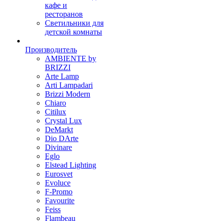
кафе и
ресторанов
Светильники для
детской комнаты
Производитель
AMBIENTE by
BRIZZI
Arte Lamp
Arti Lampadari
Brizzi Modern
Chiaro
Citilux
Crystal Lux
DeMarkt
Dio DArte
Divinare
Eglo
Elstead Lighting
Eurosvet
Evoluce
F-Promo
Favourite
Feiss
Flambeau