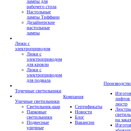
лампы для
рабочего стола
Настольные
лампы Тиффани
Дизайнерские
настольные
лампы
Люки с
электроприводом
Люки с
электроприводом
для кровли
Люки с
электроприводом
для подвала
Производств
Точечные светильники
Изгото
Компания
лифтов 
Уличные светильники
люстр
Светильник-шар
Сертификаты
Люстры
Парковые
Новости
светил
светильники
Блог
на заказ
Подвесные
Вакансии
Изгото
уличные
абажур