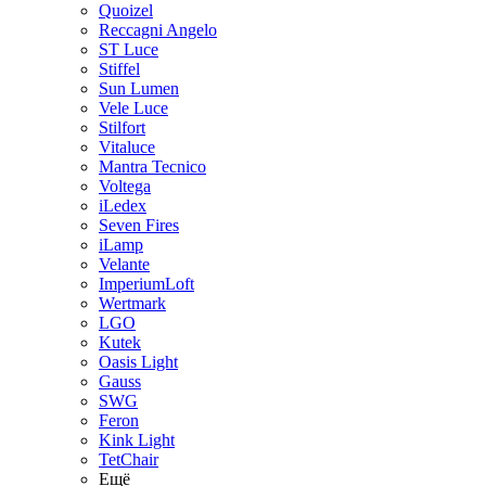
Quoizel
Reccagni Angelo
ST Luce
Stiffel
Sun Lumen
Vele Luce
Stilfort
Vitaluce
Mantra Tecnico
Voltega
iLedex
Seven Fires
iLamp
Velante
ImperiumLoft
Wertmark
LGO
Kutek
Oasis Light
Gauss
SWG
Feron
Kink Light
TetСhair
Ещё