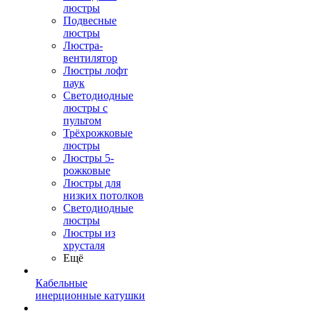
люстры
Подвесные
люстры
Люстра-
вентилятор
Люстры лофт
паук
Светодиодные
люстры с
пультом
Трёхрожковые
люстры
Люстры 5-
рожковые
Люстры для
низких потолков
Cветодиодные
люстры
Люстры из
хрусталя
Ещё
Кабельные
инерционные катушки