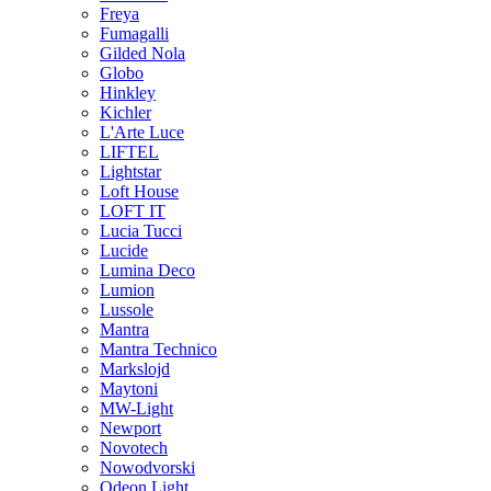
Freya
Fumagalli
Gilded Nola
Globo
Hinkley
Kichler
L'Arte Luce
LIFTEL
Lightstar
Loft House
LOFT IT
Lucia Tucci
Lucide
Lumina Deco
Lumion
Lussole
Mantra
Mantra Technico
Markslojd
Maytoni
MW-Light
Newport
Novotech
Nowodvorski
Odeon Light