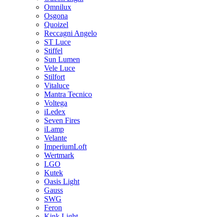
Omnilux
Osgona
Quoizel
Reccagni Angelo
ST Luce
Stiffel
Sun Lumen
Vele Luce
Stilfort
Vitaluce
Mantra Tecnico
Voltega
iLedex
Seven Fires
iLamp
Velante
ImperiumLoft
Wertmark
LGO
Kutek
Oasis Light
Gauss
SWG
Feron
Kink Light