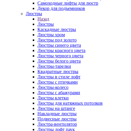
Самоходные лифты для люстр
Декор для подъемников
Люстры
Назад
Люстры
Каскадные люстры
Люстры хром
Люстры под золото
Люстры синего цвета
Люстры красного цвета
Люстры черного цвета
Люстры белого цвета
Люстры-тарелки
Квадратные люстры
Люстры в стиле лофт
Люстры с птичками
Люстры-колесо
Люстры с абажурами
Люстры клетки
Люстры для натяжных потолков
Люстры на штанге
Накладные люстры
Подвесные люстры
Люстра-вентилятор
Люстры лофт паук