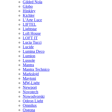
Gilded Nola
Globo
Hinkley
Kichler
L'Arte Luce
LIFTEL
Lightstar
Loft House
LOFT IT
Lucia Tucci
Lucide
Lumina Deco
Lumion
Lussole
Mantra
Mantra Technico
Markslojd
Maytoni
MW-Light
Newport
Novotech
Nowodvorski
Odeon Light
Omnilux
Osgona