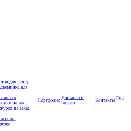
фтов для люстр
дъемника для
ля люстр
Доставка и
Ещё
Портфолио
Контакты
ники на заказ
оплата
журов на заказ
я резка
резка