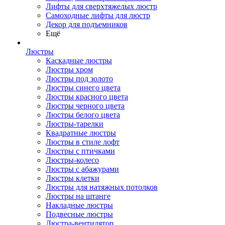
Лифты для сверхтяжелых люстр
Самоходные лифты для люстр
Декор для подъемников
Ещё
Люстры
Каскадные люстры
Люстры хром
Люстры под золото
Люстры синего цвета
Люстры красного цвета
Люстры черного цвета
Люстры белого цвета
Люстры-тарелки
Квадратные люстры
Люстры в стиле лофт
Люстры с птичками
Люстры-колесо
Люстры с абажурами
Люстры клетки
Люстры для натяжных потолков
Люстры на штанге
Накладные люстры
Подвесные люстры
Люстра-вентилятор