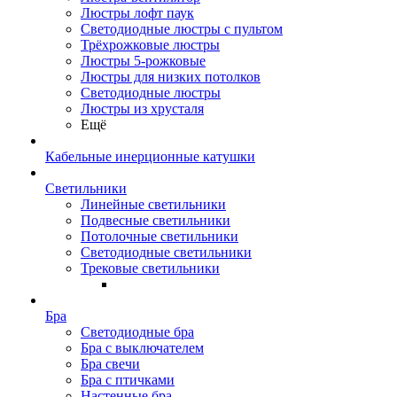
Люстры лофт паук
Светодиодные люстры с пультом
Трёхрожковые люстры
Люстры 5-рожковые
Люстры для низких потолков
Cветодиодные люстры
Люстры из хрусталя
Ещё
Кабельные инерционные катушки
Светильники
Линейные светильники
Подвесные светильники
Потолочные светильники
Светодиодные светильники
Трековые светильники
Бра
Светодиодные бра
Бра с выключателем
Бра свечи
Бра с птичками
Настенные бра