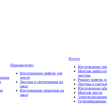
Услуги
Производство
Изготовление ли
Монтаж лифта-по
Изготовление лифтов для
люстры
икаты
люстр
Ремонт лифтов д
и
Люстры и светильники на
Люстры и светиль
заказ
Изготовление аба
ии
Изготовление абажуров на
Монтаж люстр
заказ
Электроэрозионна
Гидроабразивная 