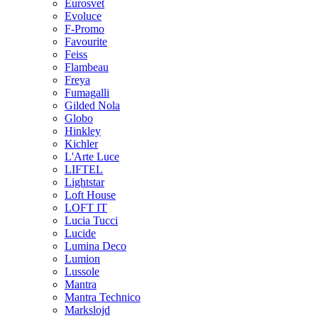
Eurosvet
Evoluce
F-Promo
Favourite
Feiss
Flambeau
Freya
Fumagalli
Gilded Nola
Globo
Hinkley
Kichler
L'Arte Luce
LIFTEL
Lightstar
Loft House
LOFT IT
Lucia Tucci
Lucide
Lumina Deco
Lumion
Lussole
Mantra
Mantra Technico
Markslojd