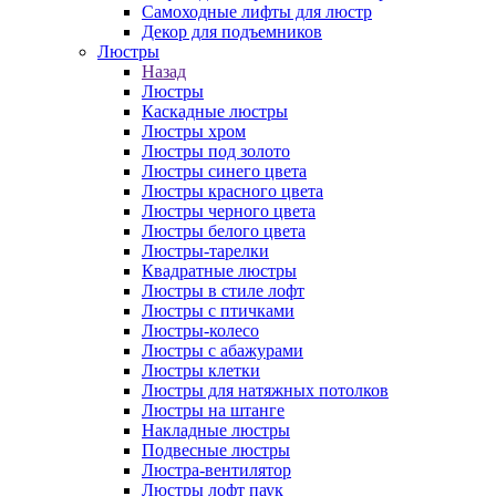
Самоходные лифты для люстр
Декор для подъемников
Люстры
Назад
Люстры
Каскадные люстры
Люстры хром
Люстры под золото
Люстры синего цвета
Люстры красного цвета
Люстры черного цвета
Люстры белого цвета
Люстры-тарелки
Квадратные люстры
Люстры в стиле лофт
Люстры с птичками
Люстры-колесо
Люстры с абажурами
Люстры клетки
Люстры для натяжных потолков
Люстры на штанге
Накладные люстры
Подвесные люстры
Люстра-вентилятор
Люстры лофт паук