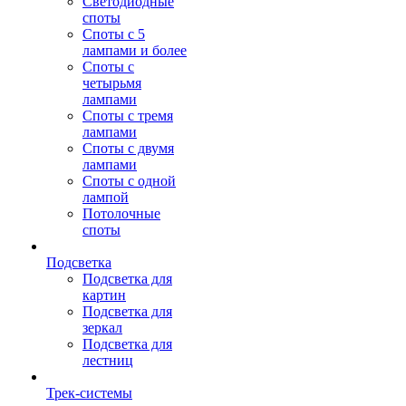
Светодиодные
споты
Споты с 5
лампами и более
Споты с
четырьмя
лампами
Споты с тремя
лампами
Споты с двумя
лампами
Споты с одной
лампой
Потолочные
споты
Подсветка
Подсветка для
картин
Подсветка для
зеркал
Подсветка для
лестниц
Трек-системы