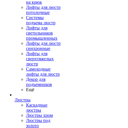
на крюк
Лифты для люстр
потолочные
Системы
подъема люстр
Лифты для
светильников
промышленных
Лифты для люстр
синхронные
Лифты для
сверхтяжелых
люстр
Самоходные
лифты для люстр
Декор для
подъемников
Ещё
Люстры
Каскадные
люстры
Люстры хром
Люстры под
золото