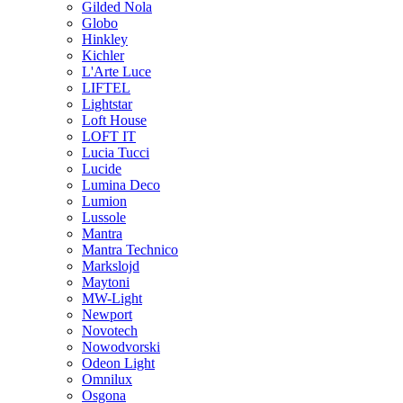
Gilded Nola
Globo
Hinkley
Kichler
L'Arte Luce
LIFTEL
Lightstar
Loft House
LOFT IT
Lucia Tucci
Lucide
Lumina Deco
Lumion
Lussole
Mantra
Mantra Technico
Markslojd
Maytoni
MW-Light
Newport
Novotech
Nowodvorski
Odeon Light
Omnilux
Osgona