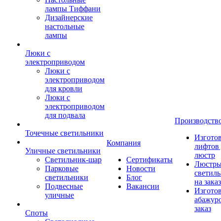
лампы Тиффани
Дизайнерские
настольные
лампы
Люки с
электроприводом
Люки с
электроприводом
для кровли
Люки с
электроприводом
для подвала
Производств
Точечные светильники
Изгото
Компания
лифтов 
Уличные светильники
люстр
Светильник-шар
Сертификаты
Люстры
Парковые
Новости
светил
светильники
Блог
на заказ
Подвесные
Вакансии
Изгото
уличные
абажур
заказ
Споты