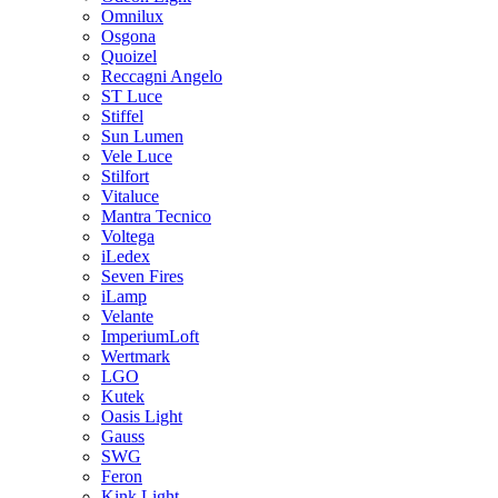
Omnilux
Osgona
Quoizel
Reccagni Angelo
ST Luce
Stiffel
Sun Lumen
Vele Luce
Stilfort
Vitaluce
Mantra Tecnico
Voltega
iLedex
Seven Fires
iLamp
Velante
ImperiumLoft
Wertmark
LGO
Kutek
Oasis Light
Gauss
SWG
Feron
Kink Light