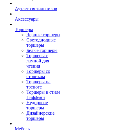
Аутлет светильников
Аксессуары
Торшеры
Черные торшеры
Светодиодные
торшеры
Белые торшеры
Торшеры с
лампой для
чтения
Торшеры со
столиком
Торшеры на
треноге
Торшеры в стиле
Тиффани
Недорогие
торшеры
Дизайнерские
торшеры
Мебель