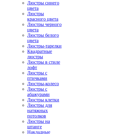
Люстры синего
цвета
Люстры
красного цвета
Люстры черного
цвета
Люстры белого
цвета
Люстры-тарелки
Квадратные
люстры
Люстры в стиле
лофт
Люстры с
птичками
Люстры-колесо
Люстры с
абажурами
Люстры клетки
Люстры для
натяжных
потолков
Люстры на
штанге
Накладные