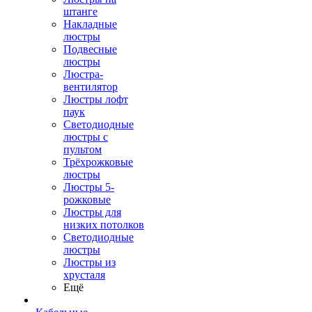
штанге
Накладные
люстры
Подвесные
люстры
Люстра-
вентилятор
Люстры лофт
паук
Светодиодные
люстры с
пультом
Трёхрожковые
люстры
Люстры 5-
рожковые
Люстры для
низких потолков
Cветодиодные
люстры
Люстры из
хрусталя
Ещё