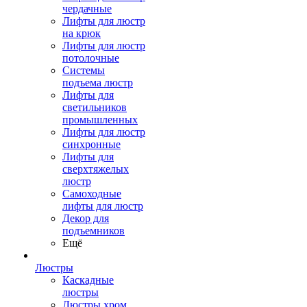
чердачные
Лифты для люстр
на крюк
Лифты для люстр
потолочные
Системы
подъема люстр
Лифты для
светильников
промышленных
Лифты для люстр
синхронные
Лифты для
сверхтяжелых
люстр
Самоходные
лифты для люстр
Декор для
подъемников
Ещё
Люстры
Каскадные
люстры
Люстры хром