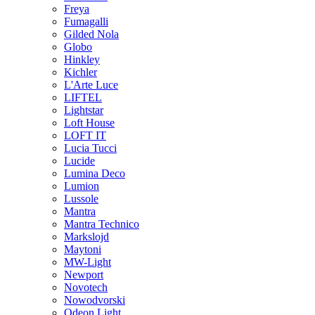
Freya
Fumagalli
Gilded Nola
Globo
Hinkley
Kichler
L'Arte Luce
LIFTEL
Lightstar
Loft House
LOFT IT
Lucia Tucci
Lucide
Lumina Deco
Lumion
Lussole
Mantra
Mantra Technico
Markslojd
Maytoni
MW-Light
Newport
Novotech
Nowodvorski
Odeon Light