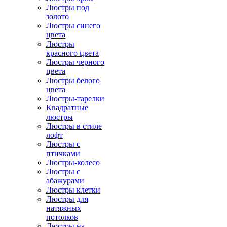
Люстры под
золото
Люстры синего
цвета
Люстры
красного цвета
Люстры черного
цвета
Люстры белого
цвета
Люстры-тарелки
Квадратные
люстры
Люстры в стиле
лофт
Люстры с
птичками
Люстры-колесо
Люстры с
абажурами
Люстры клетки
Люстры для
натяжных
потолков
Люстры на