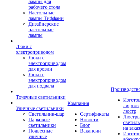
лампы для
рабочего стола
Настольные
лампы Тиффани
Дизайнерские
настольные
лампы
Люки с
электроприводом
Люки с
электроприводом
для кровли
Люки с
электроприводом
для подвала
Производств
Точечные светильники
Изгото
Компания
лифтов 
Уличные светильники
люстр
Светильник-шар
Сертификаты
Люстры
Парковые
Новости
светил
светильники
Блог
на заказ
Подвесные
Вакансии
Изгото
уличные
абажур