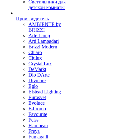
Светильники для
детской комнаты
Производитель
AMBIENTE by
BRIZZI
Arte Lamp
Arti Lampadari
Brizzi Modern
Chiaro
Citilux
Crystal Lux
DeMarkt
Dio DArte
Divinare
Eglo
Elstead Lighting
Eurosvet
Evoluce
F-Promo
Favourite
Feiss
Flambeau
Freya
Fumagalli