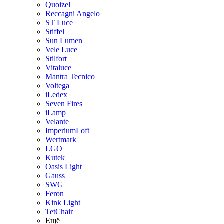
Quoizel
Reccagni Angelo
ST Luce
Stiffel
Sun Lumen
Vele Luce
Stilfort
Vitaluce
Mantra Tecnico
Voltega
iLedex
Seven Fires
iLamp
Velante
ImperiumLoft
Wertmark
LGO
Kutek
Oasis Light
Gauss
SWG
Feron
Kink Light
TetСhair
Ещё