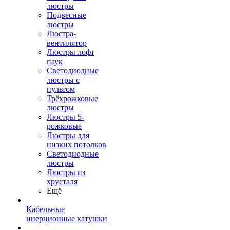
люстры
Подвесные
люстры
Люстра-
вентилятор
Люстры лофт
паук
Светодиодные
люстры с
пультом
Трёхрожковые
люстры
Люстры 5-
рожковые
Люстры для
низких потолков
Cветодиодные
люстры
Люстры из
хрусталя
Ещё
Кабельные
инерционные катушки