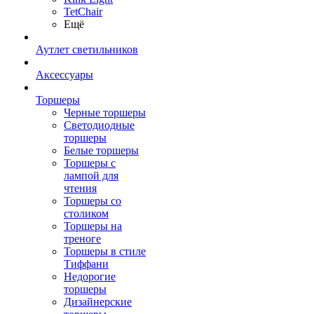
TetСhair
Ещё
Аутлет светильников
Аксессуары
Торшеры
Черные торшеры
Светодиодные
торшеры
Белые торшеры
Торшеры с
лампой для
чтения
Торшеры со
столиком
Торшеры на
треноге
Торшеры в стиле
Тиффани
Недорогие
торшеры
Дизайнерские