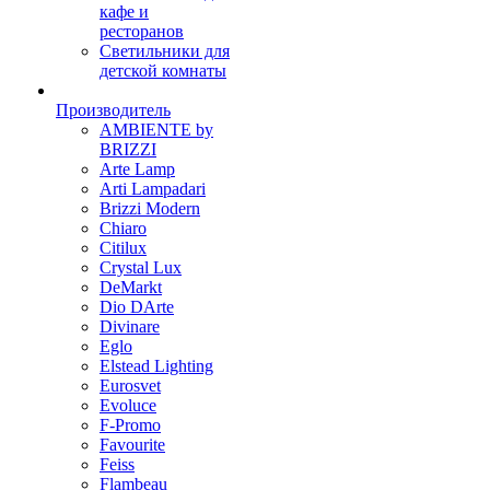
кафе и
ресторанов
Светильники для
детской комнаты
Производитель
AMBIENTE by
BRIZZI
Arte Lamp
Arti Lampadari
Brizzi Modern
Chiaro
Citilux
Crystal Lux
DeMarkt
Dio DArte
Divinare
Eglo
Elstead Lighting
Eurosvet
Evoluce
F-Promo
Favourite
Feiss
Flambeau