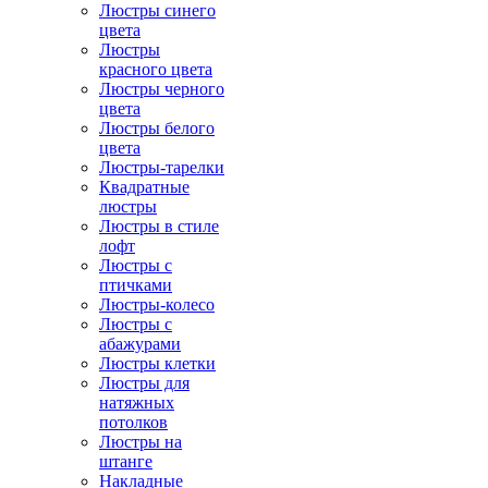
Люстры синего
цвета
Люстры
красного цвета
Люстры черного
цвета
Люстры белого
цвета
Люстры-тарелки
Квадратные
люстры
Люстры в стиле
лофт
Люстры с
птичками
Люстры-колесо
Люстры с
абажурами
Люстры клетки
Люстры для
натяжных
потолков
Люстры на
штанге
Накладные