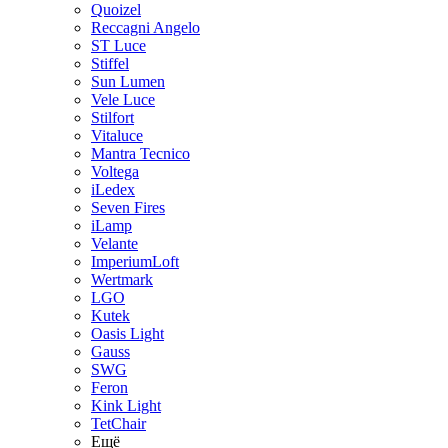
Quoizel
Reccagni Angelo
ST Luce
Stiffel
Sun Lumen
Vele Luce
Stilfort
Vitaluce
Mantra Tecnico
Voltega
iLedex
Seven Fires
iLamp
Velante
ImperiumLoft
Wertmark
LGO
Kutek
Oasis Light
Gauss
SWG
Feron
Kink Light
TetСhair
Ещё