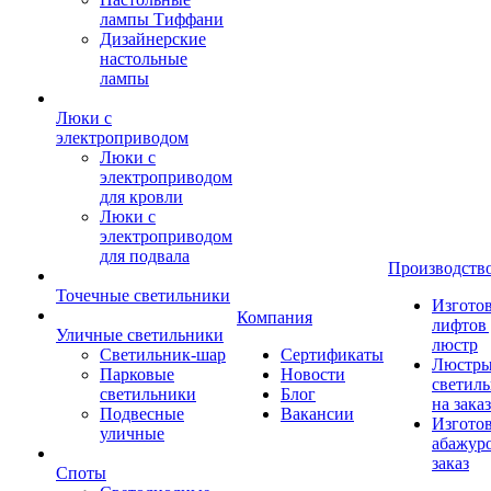
лампы Тиффани
Дизайнерские
настольные
лампы
Люки с
электроприводом
Люки с
электроприводом
для кровли
Люки с
электроприводом
для подвала
Производств
Точечные светильники
Изгото
Компания
лифтов 
Уличные светильники
люстр
Светильник-шар
Сертификаты
Люстры
Парковые
Новости
светил
светильники
Блог
на заказ
Подвесные
Вакансии
Изгото
уличные
абажур
заказ
Споты