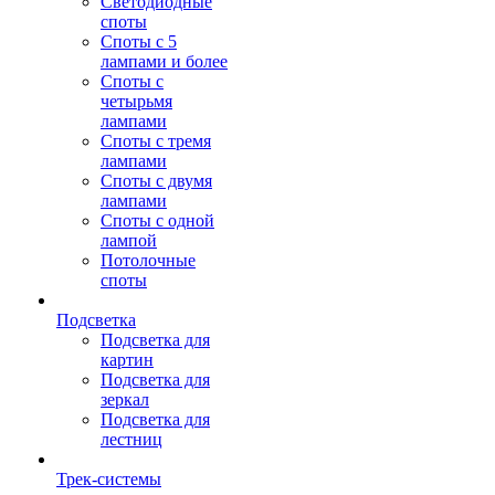
Светодиодные
споты
Споты с 5
лампами и более
Споты с
четырьмя
лампами
Споты с тремя
лампами
Споты с двумя
лампами
Споты с одной
лампой
Потолочные
споты
Подсветка
Подсветка для
картин
Подсветка для
зеркал
Подсветка для
лестниц
Трек-системы