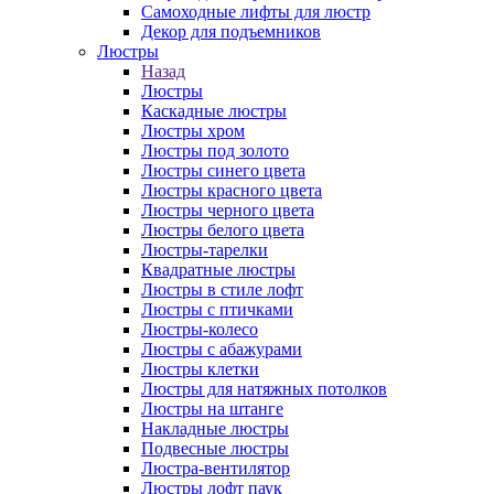
Самоходные лифты для люстр
Декор для подъемников
Люстры
Назад
Люстры
Каскадные люстры
Люстры хром
Люстры под золото
Люстры синего цвета
Люстры красного цвета
Люстры черного цвета
Люстры белого цвета
Люстры-тарелки
Квадратные люстры
Люстры в стиле лофт
Люстры с птичками
Люстры-колесо
Люстры с абажурами
Люстры клетки
Люстры для натяжных потолков
Люстры на штанге
Накладные люстры
Подвесные люстры
Люстра-вентилятор
Люстры лофт паук