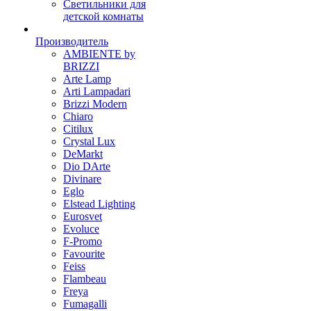
Светильники для
детской комнаты
Производитель
AMBIENTE by
BRIZZI
Arte Lamp
Arti Lampadari
Brizzi Modern
Chiaro
Citilux
Crystal Lux
DeMarkt
Dio DArte
Divinare
Eglo
Elstead Lighting
Eurosvet
Evoluce
F-Promo
Favourite
Feiss
Flambeau
Freya
Fumagalli