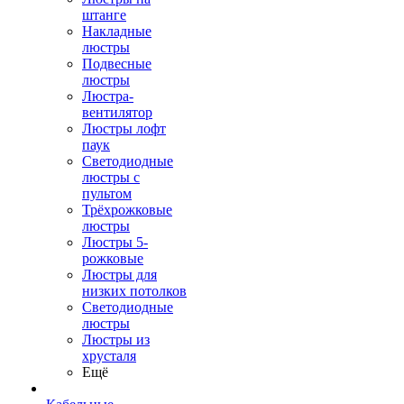
штанге
Накладные
люстры
Подвесные
люстры
Люстра-
вентилятор
Люстры лофт
паук
Светодиодные
люстры с
пультом
Трёхрожковые
люстры
Люстры 5-
рожковые
Люстры для
низких потолков
Cветодиодные
люстры
Люстры из
хрусталя
Ещё