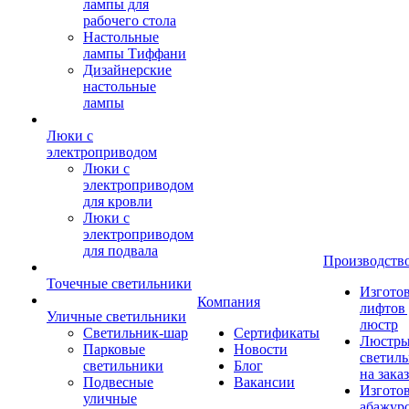
лампы для
рабочего стола
Настольные
лампы Тиффани
Дизайнерские
настольные
лампы
Люки с
электроприводом
Люки с
электроприводом
для кровли
Люки с
электроприводом
для подвала
Производств
Точечные светильники
Изгото
Компания
лифтов 
Уличные светильники
люстр
Светильник-шар
Сертификаты
Люстры
Парковые
Новости
светил
светильники
Блог
на заказ
Подвесные
Вакансии
Изгото
уличные
абажур