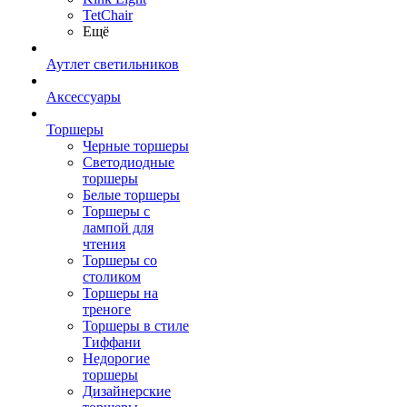
TetСhair
Ещё
Аутлет светильников
Аксессуары
Торшеры
Черные торшеры
Светодиодные
торшеры
Белые торшеры
Торшеры с
лампой для
чтения
Торшеры со
столиком
Торшеры на
треноге
Торшеры в стиле
Тиффани
Недорогие
торшеры
Дизайнерские