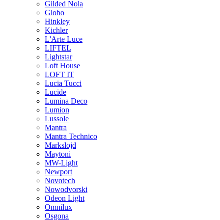
Gilded Nola
Globo
Hinkley
Kichler
L'Arte Luce
LIFTEL
Lightstar
Loft House
LOFT IT
Lucia Tucci
Lucide
Lumina Deco
Lumion
Lussole
Mantra
Mantra Technico
Markslojd
Maytoni
MW-Light
Newport
Novotech
Nowodvorski
Odeon Light
Omnilux
Osgona