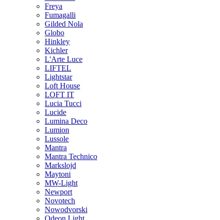
Freya
Fumagalli
Gilded Nola
Globo
Hinkley
Kichler
L'Arte Luce
LIFTEL
Lightstar
Loft House
LOFT IT
Lucia Tucci
Lucide
Lumina Deco
Lumion
Lussole
Mantra
Mantra Technico
Markslojd
Maytoni
MW-Light
Newport
Novotech
Nowodvorski
Odeon Light