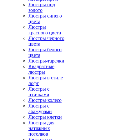
Люстры под
золото
Люстры синего
цвета
Люстры
красного цвета
Люстры черного
цвета
Люстры белого
цвета
Люстры-тарелки
Квадратные
люстры
Люстры в стиле
лофт
Люстры с
птичками
Люстры-колесо
Люстры с
абажурами
Люстры клетки
Люстры для
натяжных
потолков
Люстры на