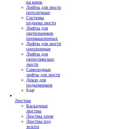
на крюк
Лифты для люстр
потолочные
Системы
подъема люстр
Лифты для
светильников
промышленных
Лифты для люстр
синхронные
Лифты для
сверхтяжелых
люстр
Самоходные
лифты для люстр
Декор для
подъемников
Ещё
Люстры
Каскадные
люстры
Люстры хром
Люстры под
золото