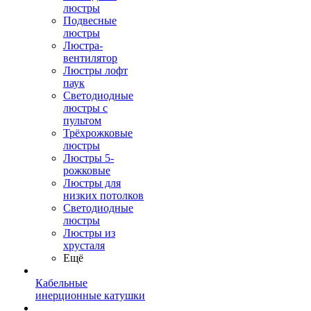
люстры
Подвесные
люстры
Люстра-
вентилятор
Люстры лофт
паук
Светодиодные
люстры с
пультом
Трёхрожковые
люстры
Люстры 5-
рожковые
Люстры для
низких потолков
Cветодиодные
люстры
Люстры из
хрусталя
Ещё
Кабельные
инерционные катушки