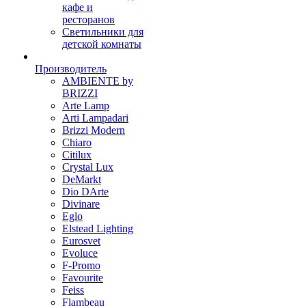
кафе и
ресторанов
Светильники для
детской комнаты
Производитель
AMBIENTE by
BRIZZI
Arte Lamp
Arti Lampadari
Brizzi Modern
Chiaro
Citilux
Crystal Lux
DeMarkt
Dio DArte
Divinare
Eglo
Elstead Lighting
Eurosvet
Evoluce
F-Promo
Favourite
Feiss
Flambeau