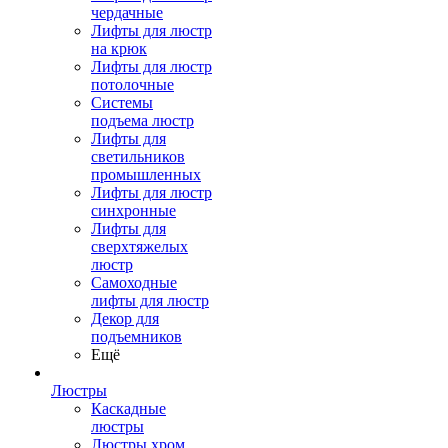
чердачные
Лифты для люстр
на крюк
Лифты для люстр
потолочные
Системы
подъема люстр
Лифты для
светильников
промышленных
Лифты для люстр
синхронные
Лифты для
сверхтяжелых
люстр
Самоходные
лифты для люстр
Декор для
подъемников
Ещё
Люстры
Каскадные
люстры
Люстры хром