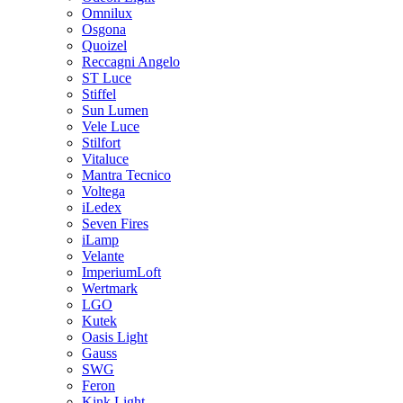
Omnilux
Osgona
Quoizel
Reccagni Angelo
ST Luce
Stiffel
Sun Lumen
Vele Luce
Stilfort
Vitaluce
Mantra Tecnico
Voltega
iLedex
Seven Fires
iLamp
Velante
ImperiumLoft
Wertmark
LGO
Kutek
Oasis Light
Gauss
SWG
Feron
Kink Light