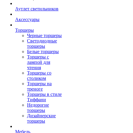
Аутлет светильников
Аксессуары
Торшеры
Черные торшеры
Светодиодные
торшеры
Белые торшеры
Торшеры с
лампой для
чтения
Торшеры со
столиком
Торшеры на
треноге
Торшеры в стиле
Тиффани
Недорогие
торшеры
Дизайнерские
торшеры
Мебель