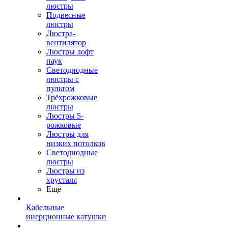
люстры
Подвесные
люстры
Люстра-
вентилятор
Люстры лофт
паук
Светодиодные
люстры с
пультом
Трёхрожковые
люстры
Люстры 5-
рожковые
Люстры для
низких потолков
Cветодиодные
люстры
Люстры из
хрусталя
Ещё
Кабельные
инерционные катушки