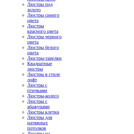
Люстры под
золото
Люстры синего
цвета
Люстры
красного цвета
Люстры черного
цвета
Люстры белого
цвета
Люстры-тарелки
Квадратные
люстры
Люстры в стиле
лофт
Люстры с
птичками
Люстры-колесо
Люстры с
абажурами
Люстры клетки
Люстры для
натяжных
потолков
Люстры на