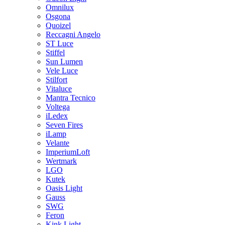
Omnilux
Osgona
Quoizel
Reccagni Angelo
ST Luce
Stiffel
Sun Lumen
Vele Luce
Stilfort
Vitaluce
Mantra Tecnico
Voltega
iLedex
Seven Fires
iLamp
Velante
ImperiumLoft
Wertmark
LGO
Kutek
Oasis Light
Gauss
SWG
Feron
Kink Light