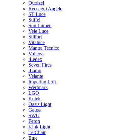
Quoizel
Reccagni Angelo
ST Luce
Stiffel
Sun Lumen
Vele Luce
Stilfort
Vitaluce
Mantra Tecnico
Voltega
iLedex
Seven Fires
iLamp
Velante
ImperiumLoft
Wertmark
LGO
Kutek
Oasis Light
Gauss
SWG
Feron
Kink Light
TetСhair
Ещё