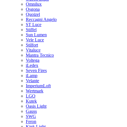
Omnilux
Osgona
Quoizel
Reccagni Angelo
ST Luce
Stiffel
Sun Lumen
Vele Luce
Stilfort
Vitaluce
Mantra Tecnico
Voltega
iLedex
Seven Fires
iLamp
Velante
ImperiumLoft
Wertmark
LGO
Kutek
Oasis Light
Gauss
SWG
Feron
Kink Light