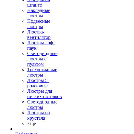
штанге
Накладные
люстры
Подвесные
люстры
Люстра-
вентилятор
Люстры лофт
паук
Светодиодные
люстры с
пультом
Трёхрожковые
люстры
Люстры 5-
рожковые
Люстры для
низких потолков
Cветодиодные
люстры
Люстры из
хрусталя
Ещё