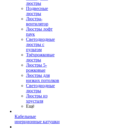
люстры
Подвесные
люстры
Люстра-
вентилятор
Люстры лофт
паук
Светодиодные
люстры с
пультом
Трёхрожковые
люстры
Люстры 5-
рожковые
Люстры для
низких потолков
Cветодиодные
люстры
Люстры из
хрусталя
Ещё
Кабельные
инерционные катушки