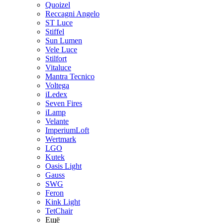
Quoizel
Reccagni Angelo
ST Luce
Stiffel
Sun Lumen
Vele Luce
Stilfort
Vitaluce
Mantra Tecnico
Voltega
iLedex
Seven Fires
iLamp
Velante
ImperiumLoft
Wertmark
LGO
Kutek
Oasis Light
Gauss
SWG
Feron
Kink Light
TetСhair
Ещё