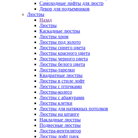
Самоходные лифты для люстр
Декор для подъемников
Люстры
Назад
Люстры
Каскадные люстры
Люстры хром
Люстры под золото
Люстры синего цвета
Люстры красного цвета
Люстры черного цвета
Люстры белого цвета
Люстры-тарелки
Квадратные люстры
Люстры в стиле лофт
Люстры с птичками
Люстры-колесо
Люстры с абажурами
Люстры клетки
Люстры для натяжных потолков
Люстры на штанге
Накладные люстры
Подвесные люстры
Люстра-вентилятор
Люстры лофт паук