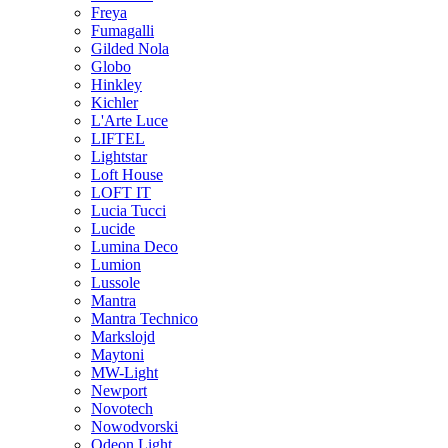
Freya
Fumagalli
Gilded Nola
Globo
Hinkley
Kichler
L'Arte Luce
LIFTEL
Lightstar
Loft House
LOFT IT
Lucia Tucci
Lucide
Lumina Deco
Lumion
Lussole
Mantra
Mantra Technico
Markslojd
Maytoni
MW-Light
Newport
Novotech
Nowodvorski
Odeon Light