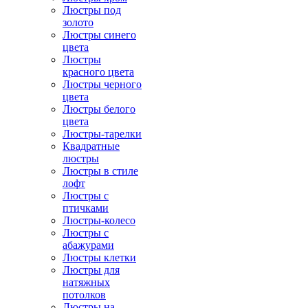
Люстры под
золото
Люстры синего
цвета
Люстры
красного цвета
Люстры черного
цвета
Люстры белого
цвета
Люстры-тарелки
Квадратные
люстры
Люстры в стиле
лофт
Люстры с
птичками
Люстры-колесо
Люстры с
абажурами
Люстры клетки
Люстры для
натяжных
потолков
Люстры на