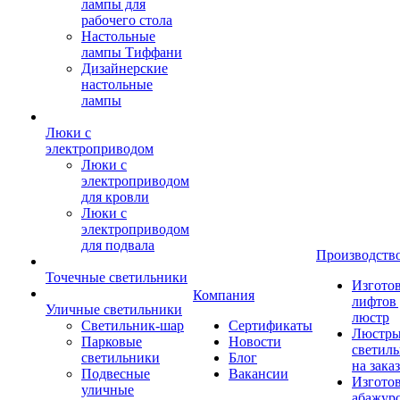
лампы для
рабочего стола
Настольные
лампы Тиффани
Дизайнерские
настольные
лампы
Люки с
электроприводом
Люки с
электроприводом
для кровли
Люки с
электроприводом
для подвала
Производств
Точечные светильники
Изгото
Компания
лифтов 
Уличные светильники
люстр
Светильник-шар
Сертификаты
Люстры
Парковые
Новости
светил
светильники
Блог
на заказ
Подвесные
Вакансии
Изгото
уличные
абажур