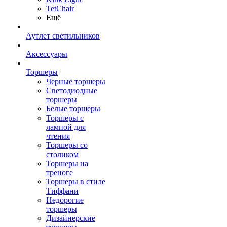
TetСhair
Ещё
Аутлет светильников
Аксессуары
Торшеры
Черные торшеры
Светодиодные
торшеры
Белые торшеры
Торшеры с
лампой для
чтения
Торшеры со
столиком
Торшеры на
треноге
Торшеры в стиле
Тиффани
Недорогие
торшеры
Дизайнерские