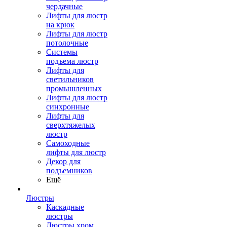
чердачные
Лифты для люстр
на крюк
Лифты для люстр
потолочные
Системы
подъема люстр
Лифты для
светильников
промышленных
Лифты для люстр
синхронные
Лифты для
сверхтяжелых
люстр
Самоходные
лифты для люстр
Декор для
подъемников
Ещё
Люстры
Каскадные
люстры
Люстры хром