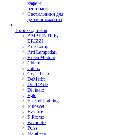
кафе и
ресторанов
Светильники для
детской комнаты
Производитель
AMBIENTE by
BRIZZI
Arte Lamp
Arti Lampadari
Brizzi Modern
Chiaro
Citilux
Crystal Lux
DeMarkt
Dio DArte
Divinare
Eglo
Elstead Lighting
Eurosvet
Evoluce
F-Promo
Favourite
Feiss
Flambeau