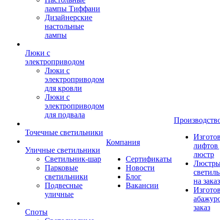
лампы Тиффани
Дизайнерские
настольные
лампы
Люки с
электроприводом
Люки с
электроприводом
для кровли
Люки с
электроприводом
для подвала
Производств
Точечные светильники
Изгото
Компания
лифтов 
Уличные светильники
люстр
Светильник-шар
Сертификаты
Люстры
Парковые
Новости
светил
светильники
Блог
на заказ
Подвесные
Вакансии
Изгото
уличные
абажур
заказ
Споты