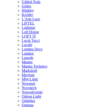
Gilded Nola
Globo
Hinkley
Kichler
L'Arte Luce
LIFTEL
Lightstar
Loft House
LOFT IT
Lucia Tucci
Lucide
Lumina Deco
Lumion
Lussole
Mantra
Mantra Technico
Markslojd
Maytoni
MW-Light
Newport
Novotech
Nowodvorski
Odeon Light
Omnilux
Osgona