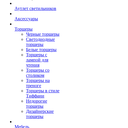
Аутлет светильников
Аксессуары
Торшеры
Черные торшеры
Светодиодные
торшеры
Белые торшеры
Торшеры с
лампой для
чтения
Торшеры со
столиком
Торшеры на
треноге
Торшеры в стиле
Тиффани
Недорогие
торшеры
Дизайнерские
торшеры
Мебель