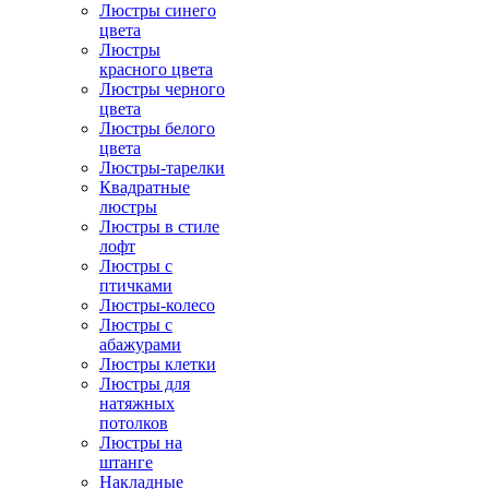
Люстры синего
цвета
Люстры
красного цвета
Люстры черного
цвета
Люстры белого
цвета
Люстры-тарелки
Квадратные
люстры
Люстры в стиле
лофт
Люстры с
птичками
Люстры-колесо
Люстры с
абажурами
Люстры клетки
Люстры для
натяжных
потолков
Люстры на
штанге
Накладные