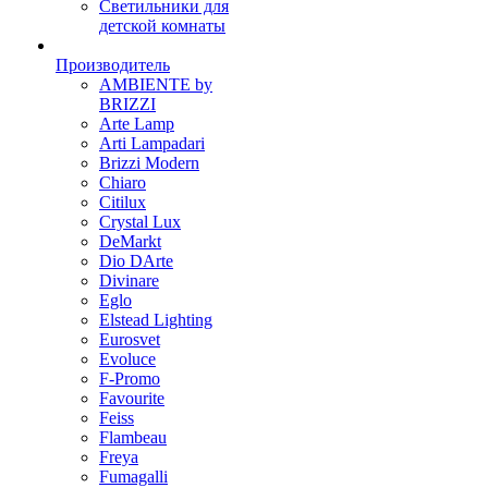
Светильники для
детской комнаты
Производитель
AMBIENTE by
BRIZZI
Arte Lamp
Arti Lampadari
Brizzi Modern
Chiaro
Citilux
Crystal Lux
DeMarkt
Dio DArte
Divinare
Eglo
Elstead Lighting
Eurosvet
Evoluce
F-Promo
Favourite
Feiss
Flambeau
Freya
Fumagalli