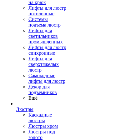
на крюк
Лифты для люстр
потолочные
Системы
подъема люстр
Лифты для
светильников
промышленных
Лифты для люстр
синхронные
Лифты для
сверхтяжелых
люстр
Самоходные
лифты для люстр
Декор для
подъемников
Ещё
Люстры
Каскадные
люстры
Люстры хром
Люстры под
золото