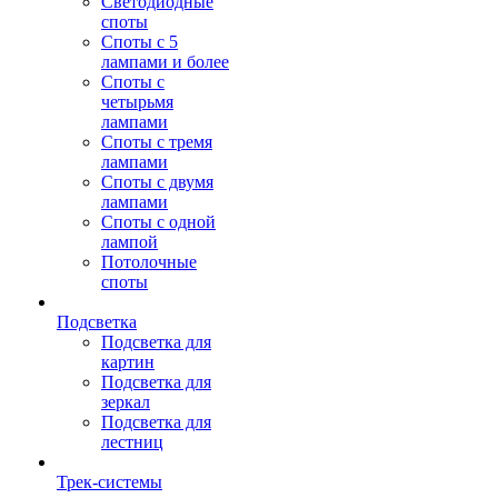
Светодиодные
споты
Споты с 5
лампами и более
Споты с
четырьмя
лампами
Споты с тремя
лампами
Споты с двумя
лампами
Споты с одной
лампой
Потолочные
споты
Подсветка
Подсветка для
картин
Подсветка для
зеркал
Подсветка для
лестниц
Трек-системы