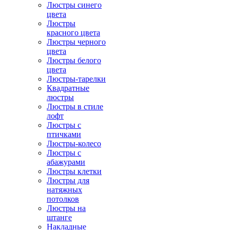
Люстры синего
цвета
Люстры
красного цвета
Люстры черного
цвета
Люстры белого
цвета
Люстры-тарелки
Квадратные
люстры
Люстры в стиле
лофт
Люстры с
птичками
Люстры-колесо
Люстры с
абажурами
Люстры клетки
Люстры для
натяжных
потолков
Люстры на
штанге
Накладные