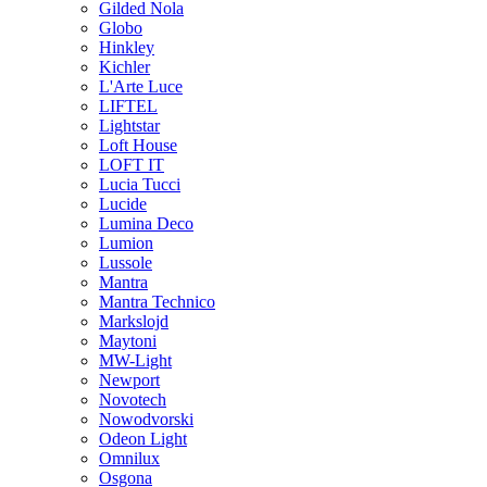
Gilded Nola
Globo
Hinkley
Kichler
L'Arte Luce
LIFTEL
Lightstar
Loft House
LOFT IT
Lucia Tucci
Lucide
Lumina Deco
Lumion
Lussole
Mantra
Mantra Technico
Markslojd
Maytoni
MW-Light
Newport
Novotech
Nowodvorski
Odeon Light
Omnilux
Osgona