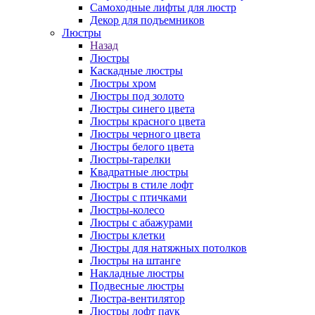
Самоходные лифты для люстр
Декор для подъемников
Люстры
Назад
Люстры
Каскадные люстры
Люстры хром
Люстры под золото
Люстры синего цвета
Люстры красного цвета
Люстры черного цвета
Люстры белого цвета
Люстры-тарелки
Квадратные люстры
Люстры в стиле лофт
Люстры с птичками
Люстры-колесо
Люстры с абажурами
Люстры клетки
Люстры для натяжных потолков
Люстры на штанге
Накладные люстры
Подвесные люстры
Люстра-вентилятор
Люстры лофт паук