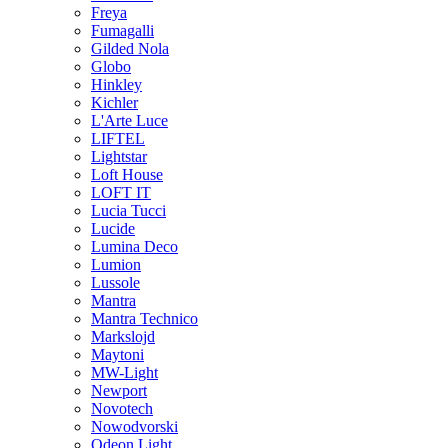
Freya
Fumagalli
Gilded Nola
Globo
Hinkley
Kichler
L'Arte Luce
LIFTEL
Lightstar
Loft House
LOFT IT
Lucia Tucci
Lucide
Lumina Deco
Lumion
Lussole
Mantra
Mantra Technico
Markslojd
Maytoni
MW-Light
Newport
Novotech
Nowodvorski
Odeon Light