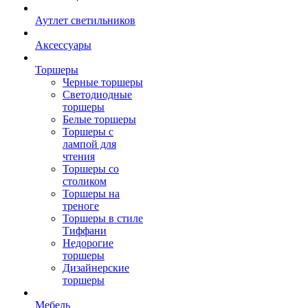
Аутлет светильников
Аксессуары
Торшеры
Черные торшеры
Светодиодные
торшеры
Белые торшеры
Торшеры с
лампой для
чтения
Торшеры со
столиком
Торшеры на
треноге
Торшеры в стиле
Тиффани
Недорогие
торшеры
Дизайнерские
торшеры
Мебель