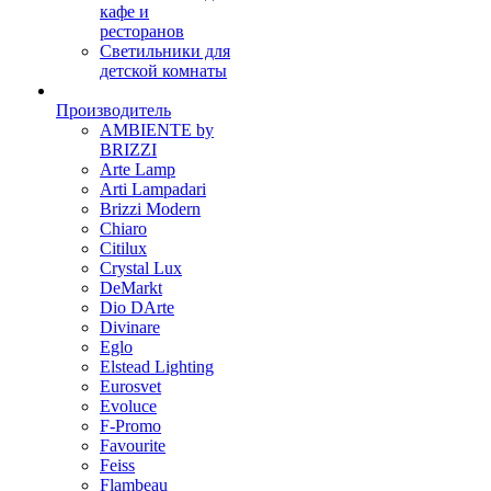
кафе и
ресторанов
Светильники для
детской комнаты
Производитель
AMBIENTE by
BRIZZI
Arte Lamp
Arti Lampadari
Brizzi Modern
Chiaro
Citilux
Crystal Lux
DeMarkt
Dio DArte
Divinare
Eglo
Elstead Lighting
Eurosvet
Evoluce
F-Promo
Favourite
Feiss
Flambeau