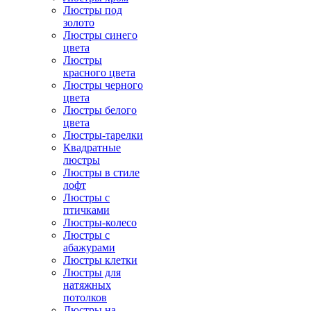
Люстры под
золото
Люстры синего
цвета
Люстры
красного цвета
Люстры черного
цвета
Люстры белого
цвета
Люстры-тарелки
Квадратные
люстры
Люстры в стиле
лофт
Люстры с
птичками
Люстры-колесо
Люстры с
абажурами
Люстры клетки
Люстры для
натяжных
потолков
Люстры на