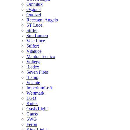
Omnilux
Osgona
Quoizel
Reccagni Angelo
ST Luce
Stiffel
Sun Lumen
Vele Luce
Stilfort
Vitaluce
Mantra Tecnico
Voltega
iLedex
Seven Fires
iLamp
Velante
ImperiumLoft
Wertmark
LGO
Kutek
Oasis Light
Gauss
SWG
Feron
Kink Light