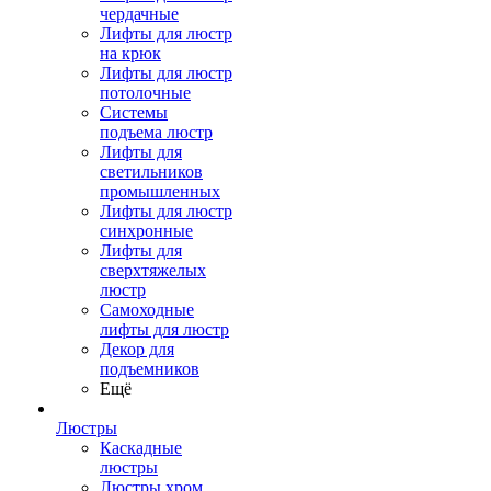
чердачные
Лифты для люстр
на крюк
Лифты для люстр
потолочные
Системы
подъема люстр
Лифты для
светильников
промышленных
Лифты для люстр
синхронные
Лифты для
сверхтяжелых
люстр
Самоходные
лифты для люстр
Декор для
подъемников
Ещё
Люстры
Каскадные
люстры
Люстры хром