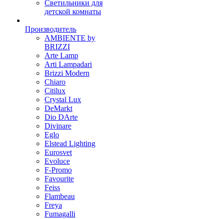
Светильники для
детской комнаты
Производитель
AMBIENTE by
BRIZZI
Arte Lamp
Arti Lampadari
Brizzi Modern
Chiaro
Citilux
Crystal Lux
DeMarkt
Dio DArte
Divinare
Eglo
Elstead Lighting
Eurosvet
Evoluce
F-Promo
Favourite
Feiss
Flambeau
Freya
Fumagalli