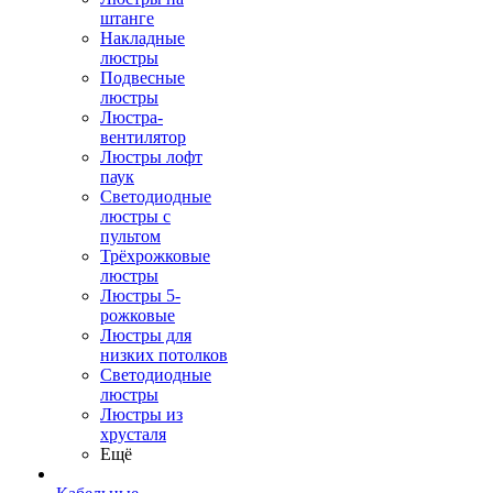
штанге
Накладные
люстры
Подвесные
люстры
Люстра-
вентилятор
Люстры лофт
паук
Светодиодные
люстры с
пультом
Трёхрожковые
люстры
Люстры 5-
рожковые
Люстры для
низких потолков
Cветодиодные
люстры
Люстры из
хрусталя
Ещё