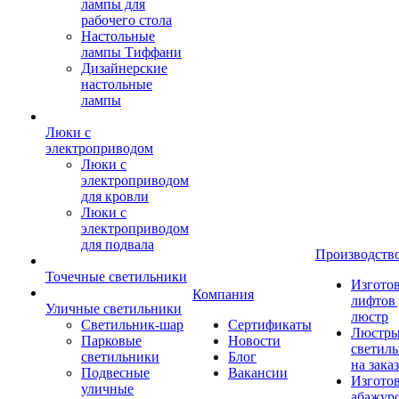
лампы для
рабочего стола
Настольные
лампы Тиффани
Дизайнерские
настольные
лампы
Люки с
электроприводом
Люки с
электроприводом
для кровли
Люки с
электроприводом
для подвала
Производств
Точечные светильники
Изгото
Компания
лифтов 
Уличные светильники
люстр
Светильник-шар
Сертификаты
Люстры
Парковые
Новости
светил
светильники
Блог
на заказ
Подвесные
Вакансии
Изгото
уличные
абажур