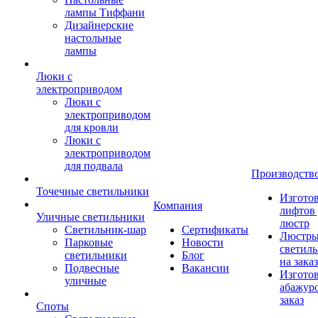
лампы Тиффани
Дизайнерские
настольные
лампы
Люки с
электроприводом
Люки с
электроприводом
для кровли
Люки с
электроприводом
для подвала
Производств
Точечные светильники
Изгото
Компания
лифтов 
Уличные светильники
люстр
Светильник-шар
Сертификаты
Люстры
Парковые
Новости
светил
светильники
Блог
на заказ
Подвесные
Вакансии
Изгото
уличные
абажур
заказ
Споты