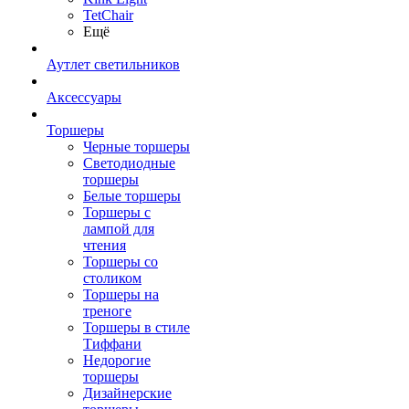
TetСhair
Ещё
Аутлет светильников
Аксессуары
Торшеры
Черные торшеры
Светодиодные
торшеры
Белые торшеры
Торшеры с
лампой для
чтения
Торшеры со
столиком
Торшеры на
треноге
Торшеры в стиле
Тиффани
Недорогие
торшеры
Дизайнерские