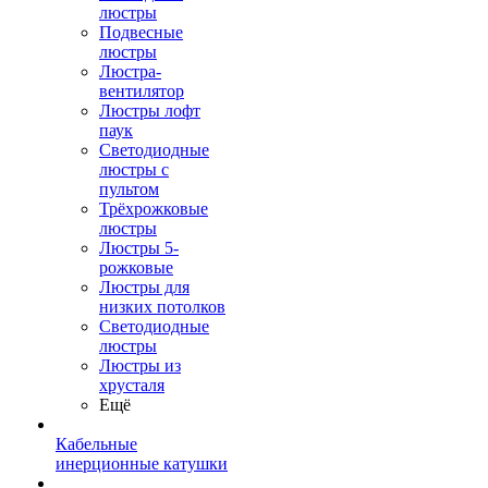
люстры
Подвесные
люстры
Люстра-
вентилятор
Люстры лофт
паук
Светодиодные
люстры с
пультом
Трёхрожковые
люстры
Люстры 5-
рожковые
Люстры для
низких потолков
Cветодиодные
люстры
Люстры из
хрусталя
Ещё
Кабельные
инерционные катушки