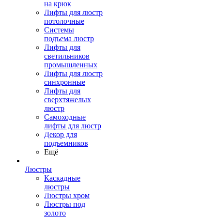
на крюк
Лифты для люстр
потолочные
Системы
подъема люстр
Лифты для
светильников
промышленных
Лифты для люстр
синхронные
Лифты для
сверхтяжелых
люстр
Самоходные
лифты для люстр
Декор для
подъемников
Ещё
Люстры
Каскадные
люстры
Люстры хром
Люстры под
золото