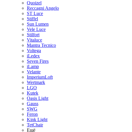
Quoizel
Reccagni Angelo
ST Luce
Stiffel
Sun Lumen
Vele Luce
Stilfort
Vitaluce
Mantra Tecnico
Voltega
iLedex
Seven Fires
iLamp
Velante
ImperiumLoft
Wertmark
LGO
Kutek
Oasis Light
Gauss
SWG
Feron
Kink Light
TetСhair
Ещё