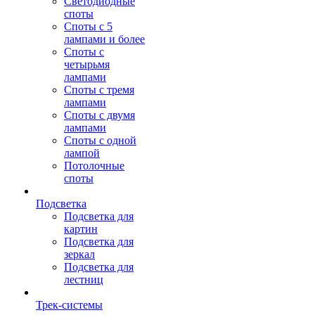
Светодиодные
споты
Споты с 5
лампами и более
Споты с
четырьмя
лампами
Споты с тремя
лампами
Споты с двумя
лампами
Споты с одной
лампой
Потолочные
споты
Подсветка
Подсветка для
картин
Подсветка для
зеркал
Подсветка для
лестниц
Трек-системы