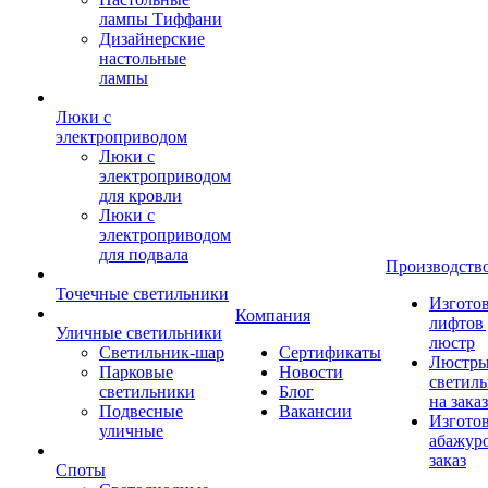
лампы Тиффани
Дизайнерские
настольные
лампы
Люки с
электроприводом
Люки с
электроприводом
для кровли
Люки с
электроприводом
для подвала
Производств
Точечные светильники
Изгото
Компания
лифтов 
Уличные светильники
люстр
Светильник-шар
Сертификаты
Люстры
Парковые
Новости
светил
светильники
Блог
на заказ
Подвесные
Вакансии
Изгото
уличные
абажур
заказ
Споты