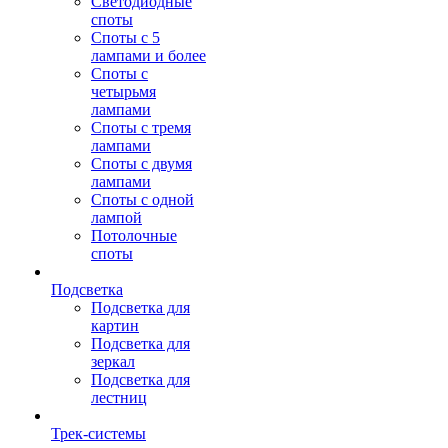
Светодиодные
споты
Споты с 5
лампами и более
Споты с
четырьмя
лампами
Споты с тремя
лампами
Споты с двумя
лампами
Споты с одной
лампой
Потолочные
споты
Подсветка
Подсветка для
картин
Подсветка для
зеркал
Подсветка для
лестниц
Трек-системы