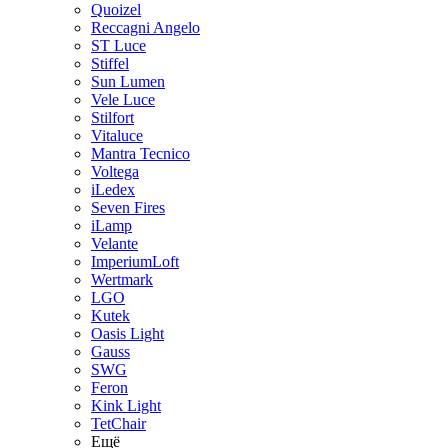
Quoizel
Reccagni Angelo
ST Luce
Stiffel
Sun Lumen
Vele Luce
Stilfort
Vitaluce
Mantra Tecnico
Voltega
iLedex
Seven Fires
iLamp
Velante
ImperiumLoft
Wertmark
LGO
Kutek
Oasis Light
Gauss
SWG
Feron
Kink Light
TetСhair
Ещё