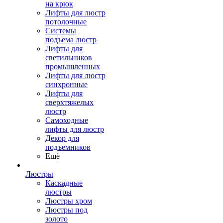
на крюк
Лифты для люстр
потолочные
Системы
подъема люстр
Лифты для
светильников
промышленных
Лифты для люстр
синхронные
Лифты для
сверхтяжелых
люстр
Самоходные
лифты для люстр
Декор для
подъемников
Ещё
Люстры
Каскадные
люстры
Люстры хром
Люстры под
золото