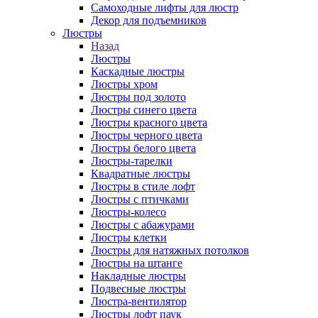
Самоходные лифты для люстр
Декор для подъемников
Люстры
Назад
Люстры
Каскадные люстры
Люстры хром
Люстры под золото
Люстры синего цвета
Люстры красного цвета
Люстры черного цвета
Люстры белого цвета
Люстры-тарелки
Квадратные люстры
Люстры в стиле лофт
Люстры с птичками
Люстры-колесо
Люстры с абажурами
Люстры клетки
Люстры для натяжных потолков
Люстры на штанге
Накладные люстры
Подвесные люстры
Люстра-вентилятор
Люстры лофт паук