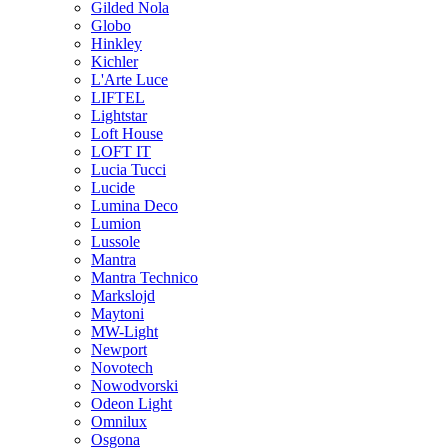
Gilded Nola
Globo
Hinkley
Kichler
L'Arte Luce
LIFTEL
Lightstar
Loft House
LOFT IT
Lucia Tucci
Lucide
Lumina Deco
Lumion
Lussole
Mantra
Mantra Technico
Markslojd
Maytoni
MW-Light
Newport
Novotech
Nowodvorski
Odeon Light
Omnilux
Osgona