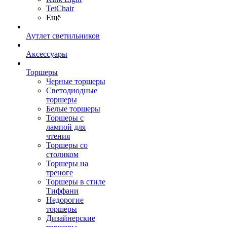
TetСhair
Ещё
Аутлет светильников
Аксессуары
Торшеры
Черные торшеры
Светодиодные
торшеры
Белые торшеры
Торшеры с
лампой для
чтения
Торшеры со
столиком
Торшеры на
треноге
Торшеры в стиле
Тиффани
Недорогие
торшеры
Дизайнерские