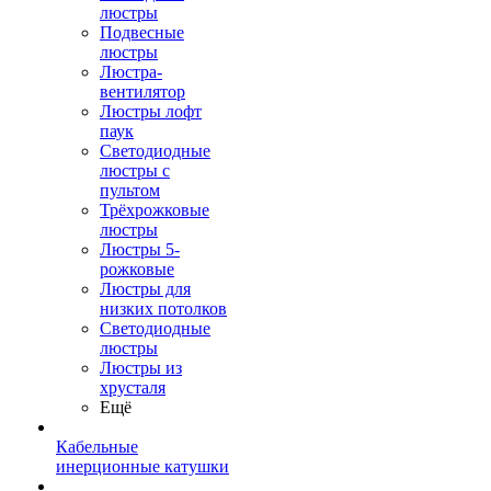
люстры
Подвесные
люстры
Люстра-
вентилятор
Люстры лофт
паук
Светодиодные
люстры с
пультом
Трёхрожковые
люстры
Люстры 5-
рожковые
Люстры для
низких потолков
Cветодиодные
люстры
Люстры из
хрусталя
Ещё
Кабельные
инерционные катушки