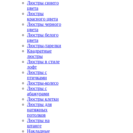
Люстры синего
цвета
Люстры
красного цвета
Люстры черного
цвета
Люстры белого
цвета
Люстры-тарелки
Квадратные
люстры
Люстры в стиле
лофт
Люстры с
птичками
Люстры-колесо
Люстры с
абажурами
Люстры клетки
Люстры для
натяжных
потолков
Люстры на
штанге
Накладные