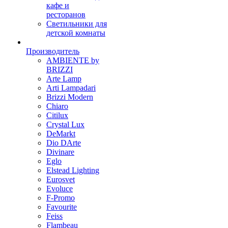
кафе и
ресторанов
Светильники для
детской комнаты
Производитель
AMBIENTE by
BRIZZI
Arte Lamp
Arti Lampadari
Brizzi Modern
Chiaro
Citilux
Crystal Lux
DeMarkt
Dio DArte
Divinare
Eglo
Elstead Lighting
Eurosvet
Evoluce
F-Promo
Favourite
Feiss
Flambeau