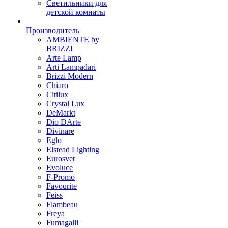
Светильники для
детской комнаты
Производитель
AMBIENTE by
BRIZZI
Arte Lamp
Arti Lampadari
Brizzi Modern
Chiaro
Citilux
Crystal Lux
DeMarkt
Dio DArte
Divinare
Eglo
Elstead Lighting
Eurosvet
Evoluce
F-Promo
Favourite
Feiss
Flambeau
Freya
Fumagalli