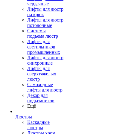
чердачные
Лифты для люстр
на крюк
Лифты для люстр
потолочные
Системы
подъема люстр
Лифты для
светильников
промышленных
Лифты для люстр
синхронные
Лифты для
сверхтяжелых
люстр
Самоходные
лифты для люстр
Декор для
подъемников
Ещё
Люстры
Каскадные
люстры
Люстры хром