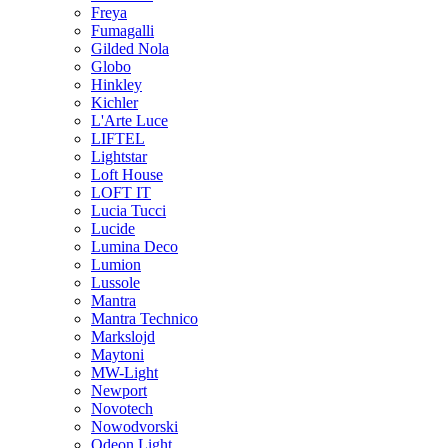
Freya
Fumagalli
Gilded Nola
Globo
Hinkley
Kichler
L'Arte Luce
LIFTEL
Lightstar
Loft House
LOFT IT
Lucia Tucci
Lucide
Lumina Deco
Lumion
Lussole
Mantra
Mantra Technico
Markslojd
Maytoni
MW-Light
Newport
Novotech
Nowodvorski
Odeon Light