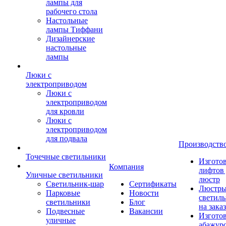
лампы для
рабочего стола
Настольные
лампы Тиффани
Дизайнерские
настольные
лампы
Люки с
электроприводом
Люки с
электроприводом
для кровли
Люки с
электроприводом
для подвала
Производств
Точечные светильники
Изгото
Компания
лифтов 
Уличные светильники
люстр
Светильник-шар
Сертификаты
Люстры
Парковые
Новости
светил
светильники
Блог
на заказ
Подвесные
Вакансии
Изгото
уличные
абажур