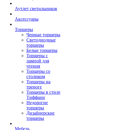
Аутлет светильников
Аксессуары
Торшеры
Черные торшеры
Светодиодные
торшеры
Белые торшеры
Торшеры с
лампой для
чтения
Торшеры со
столиком
Торшеры на
треноге
Торшеры в стиле
Тиффани
Недорогие
торшеры
Дизайнерские
торшеры
Мебель