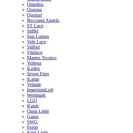
Omnilux
Osgona
Quoizel
Reccagni Angelo
ST Luce
Stiffel
Sun Lumen
Vele Luce
Stilfort
Vitaluce
Mantra Tecnico
Voltega
iLedex
Seven Fires
iLamp
Velante
ImperiumLoft
Wertmark
LGO
Kutek
Oasis Light
Gauss
SWG
Feron
Kink Light