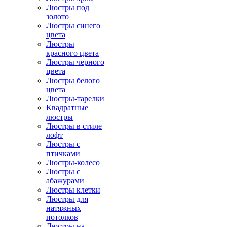
Люстры под
золото
Люстры синего
цвета
Люстры
красного цвета
Люстры черного
цвета
Люстры белого
цвета
Люстры-тарелки
Квадратные
люстры
Люстры в стиле
лофт
Люстры с
птичками
Люстры-колесо
Люстры с
абажурами
Люстры клетки
Люстры для
натяжных
потолков
Люстры на