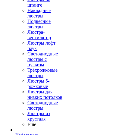
штанге
Накладные
люстры
Подвесные
люстры
Люстра-
вентилятор
Люстры лофт
паук
Светодиодные
люстры с
пультом
Трёхрожковые
люстры
Люстры 5-
рожковые
Люстры для
низких потолков
Cветодиодные
люстры
Люстры из
хрусталя
Ещё