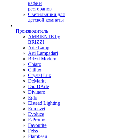
кафе и
ресторанов
Светильники для
детской комнаты
Производитель
AMBIENTE by
BRIZZI
Arte Lamp
Arti Lampadari
Brizzi Modern
Chiaro
Citilux
Crystal Lux
DeMarkt
Dio DArte
Divinare
Eglo
Elstead Lighting
Eurosvet
Evoluce
F-Promo
Favourite
Feiss
Flambeau