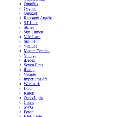
Omnilux
Osgona
Quoizel
Reccagni Angelo
ST Luce
Stiffel
Sun Lumen
Vele Luce
Stilfort
Vitaluce
Mantra Tecnico
Voltega
iLedex
Seven Fires
iLamp
Velante
ImperiumLoft
Wertmark
LGO
Kutek
Oasis Light
Gauss
SWG
Feron
Kink Light