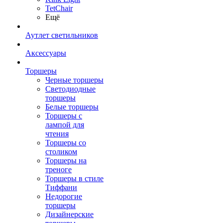
TetСhair
Ещё
Аутлет светильников
Аксессуары
Торшеры
Черные торшеры
Светодиодные
торшеры
Белые торшеры
Торшеры с
лампой для
чтения
Торшеры со
столиком
Торшеры на
треноге
Торшеры в стиле
Тиффани
Недорогие
торшеры
Дизайнерские