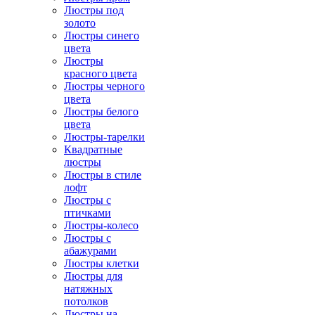
Люстры под
золото
Люстры синего
цвета
Люстры
красного цвета
Люстры черного
цвета
Люстры белого
цвета
Люстры-тарелки
Квадратные
люстры
Люстры в стиле
лофт
Люстры с
птичками
Люстры-колесо
Люстры с
абажурами
Люстры клетки
Люстры для
натяжных
потолков
Люстры на