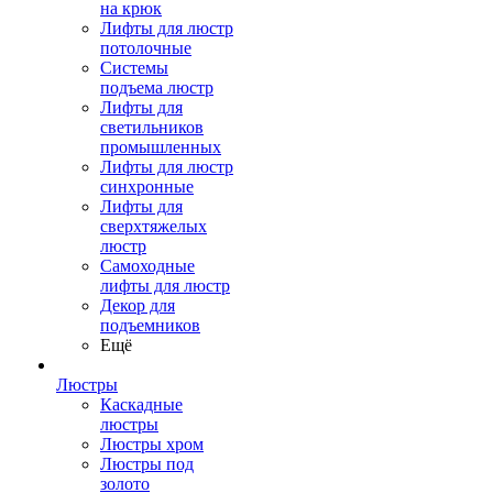
на крюк
Лифты для люстр
потолочные
Системы
подъема люстр
Лифты для
светильников
промышленных
Лифты для люстр
синхронные
Лифты для
сверхтяжелых
люстр
Самоходные
лифты для люстр
Декор для
подъемников
Ещё
Люстры
Каскадные
люстры
Люстры хром
Люстры под
золото