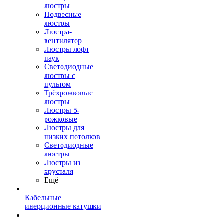
люстры
Подвесные
люстры
Люстра-
вентилятор
Люстры лофт
паук
Светодиодные
люстры с
пультом
Трёхрожковые
люстры
Люстры 5-
рожковые
Люстры для
низких потолков
Cветодиодные
люстры
Люстры из
хрусталя
Ещё
Кабельные
инерционные катушки