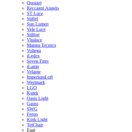
Quoizel
Reccagni Angelo
ST Luce
Stiffel
Sun Lumen
Vele Luce
Stilfort
Vitaluce
Mantra Tecnico
Voltega
iLedex
Seven Fires
iLamp
Velante
ImperiumLoft
Wertmark
LGO
Kutek
Oasis Light
Gauss
SWG
Feron
Kink Light
TetСhair
Ещё