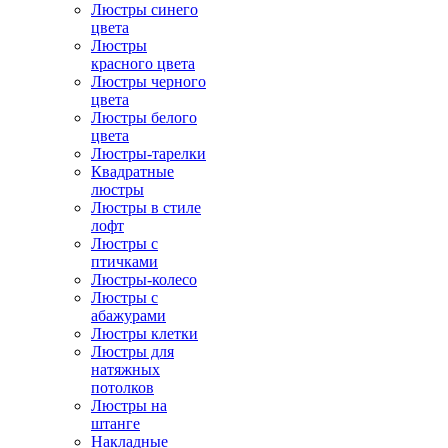
Люстры синего
цвета
Люстры
красного цвета
Люстры черного
цвета
Люстры белого
цвета
Люстры-тарелки
Квадратные
люстры
Люстры в стиле
лофт
Люстры с
птичками
Люстры-колесо
Люстры с
абажурами
Люстры клетки
Люстры для
натяжных
потолков
Люстры на
штанге
Накладные