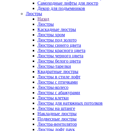
Самоходные лифты для люстр
Декор для подъемников
Люстры
Назад
Люстры
Каскадные люстры
Люстры хром
Люстры под золото
Люстры синего цвета
Люстры красного цвета
Люстры черного цвета
Люстры белого цвета
Люстры-тарелки
Квадратные люстры
Люстры в стиле лофт
Люстры с птичками
Люстры-колесо
Люстры с абажурами
Люстры клетки
Люстры для натяжных потолков
Люстры на штанге
Накладные люстры
Подвесные люстры
Люстра-вентилятор
Люстры лофт паук