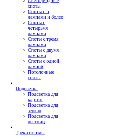
Светодиодные
споты
Споты с 5
лампами и более
Споты с
четырьмя
лампами
Споты с тремя
лампами
Споты с двумя
лампами
Споты с одной
лампой
Потолочные
споты
Подсветка
Подсветка для
картин
Подсветка для
зеркал
Подсветка для
лестниц
Трек-системы