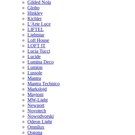
Gilded Nola
Globo
Hinkley
Kichler
L'Arte Luce
LIFTEL
Lightstar
Loft House
LOFT IT
Lucia Tucci
Lucide
Lumina Deco
Lumion
Lussole
Mantra
Mantra Technico
Markslojd
Maytoni
MW-Light
Newport
Novotech
Nowodvorski
Odeon Light
Omnilux
Osgona