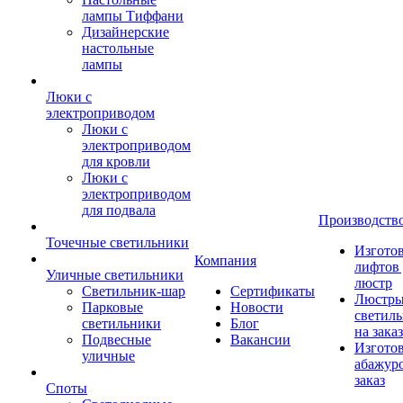
лампы Тиффани
Дизайнерские
настольные
лампы
Люки с
электроприводом
Люки с
электроприводом
для кровли
Люки с
электроприводом
для подвала
Производств
Точечные светильники
Изгото
Компания
лифтов 
Уличные светильники
люстр
Светильник-шар
Сертификаты
Люстры
Парковые
Новости
светил
светильники
Блог
на заказ
Подвесные
Вакансии
Изгото
уличные
абажур
заказ
Споты