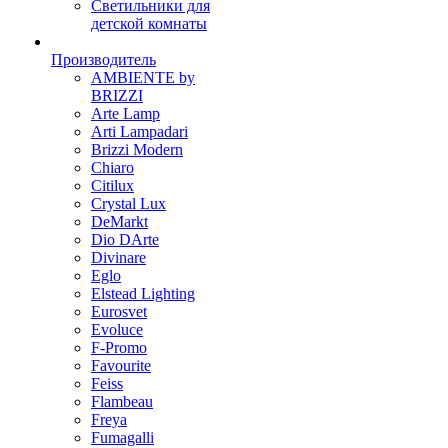
Светильники для
детской комнаты
Производитель
AMBIENTE by
BRIZZI
Arte Lamp
Arti Lampadari
Brizzi Modern
Chiaro
Citilux
Crystal Lux
DeMarkt
Dio DArte
Divinare
Eglo
Elstead Lighting
Eurosvet
Evoluce
F-Promo
Favourite
Feiss
Flambeau
Freya
Fumagalli