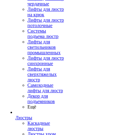
чердачные
Лифты для люстр
на крюк
Лифты для люстр
потолочные
Системы
подъема люстр
Лифты для
светильников
промышленных
Лифты для люстр
синхронные
Лифты для
сверхтяжелых
люстр
Самоходные
лифты для люстр
Декор для
подъемников
Ещё
Люстры
Каскадные
люстры
Люстры хром