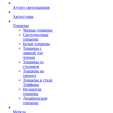
Аутлет светильников
Аксессуары
Торшеры
Черные торшеры
Светодиодные
торшеры
Белые торшеры
Торшеры с
лампой для
чтения
Торшеры со
столиком
Торшеры на
треноге
Торшеры в стиле
Тиффани
Недорогие
торшеры
Дизайнерские
торшеры
Мебель