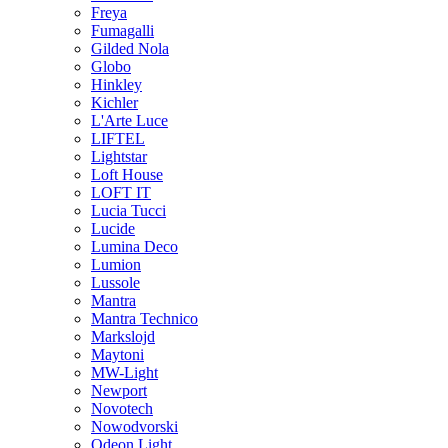
Freya
Fumagalli
Gilded Nola
Globo
Hinkley
Kichler
L'Arte Luce
LIFTEL
Lightstar
Loft House
LOFT IT
Lucia Tucci
Lucide
Lumina Deco
Lumion
Lussole
Mantra
Mantra Technico
Markslojd
Maytoni
MW-Light
Newport
Novotech
Nowodvorski
Odeon Light