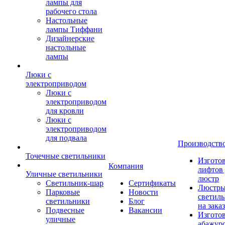
лампы для
рабочего стола
Настольные
лампы Тиффани
Дизайнерские
настольные
лампы
Люки с
электроприводом
Люки с
электроприводом
для кровли
Люки с
электроприводом
для подвала
Производств
Точечные светильники
Изгото
Компания
лифтов 
Уличные светильники
люстр
Светильник-шар
Сертификаты
Люстры
Парковые
Новости
светил
светильники
Блог
на заказ
Подвесные
Вакансии
Изгото
уличные
абажур