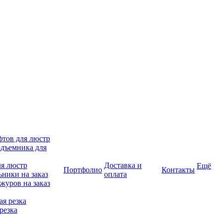
фтов для люстр
дъемника для
ля люстр
Доставка и
Ещё
Портфолио
Контакты
ники на заказ
оплата
журов на заказ
я резка
резка