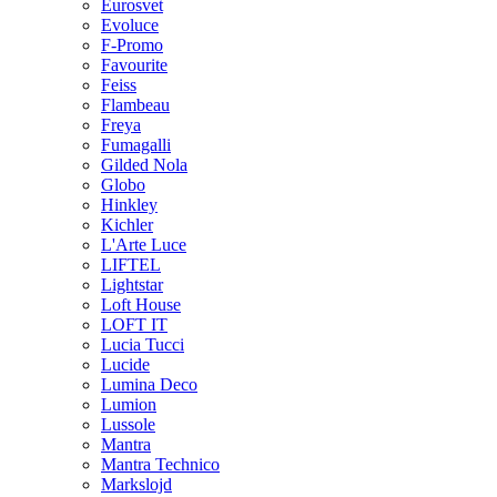
Eurosvet
Evoluce
F-Promo
Favourite
Feiss
Flambeau
Freya
Fumagalli
Gilded Nola
Globo
Hinkley
Kichler
L'Arte Luce
LIFTEL
Lightstar
Loft House
LOFT IT
Lucia Tucci
Lucide
Lumina Deco
Lumion
Lussole
Mantra
Mantra Technico
Markslojd