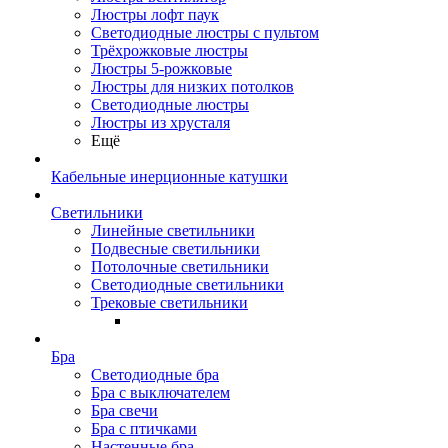
Люстры лофт паук
Светодиодные люстры с пультом
Трёхрожковые люстры
Люстры 5-рожковые
Люстры для низких потолков
Cветодиодные люстры
Люстры из хрусталя
Ещё
Кабельные инерционные катушки
Светильники
Линейные светильники
Подвесные светильники
Потолочные светильники
Светодиодные светильники
Трековые светильники
Бра
Светодиодные бра
Бра с выключателем
Бра свечи
Бра с птичками
Настенные бра