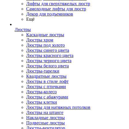
Лифты для сверхтяжелых люстр
Самоходные лифты для люстр
Декор для подъемников
Ещё
Люстры
Каскадные люстры
Люстры хром
Люстры под золото
Люстры синего цвета
Люстры красного цвета
Люстры черного цвета
Люстры белого цвета
Люстры-тарелки
Квадратные люстры
Люстры в стиле лофт
Люстры с птичками
Люстры-колесо
Люстры с абажурами
Люстры клетки
Люстры для натяжных потолков
Люстры на штанге
Накладные люстры
Подвесные люстры
Люстра-вентилятор