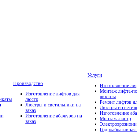
Услуги
Производство
Изготовление ли
Монтаж лифта-по
Изготовление лифтов для
люстры
икаты
люстр
Ремонт лифтов д
и
Люстры и светильники на
Люстры и светиль
заказ
Изготовление аба
ии
Изготовление абажуров на
Монтаж люстр
заказ
Электроэрозионна
Гидроабразивная 