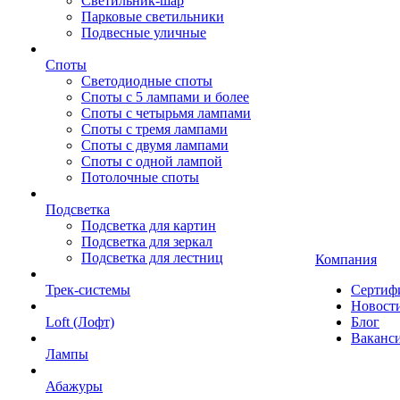
Светильник-шар
Парковые светильники
Подвесные уличные
Споты
Светодиодные споты
Споты с 5 лампами и более
Споты с четырьмя лампами
Споты с тремя лампами
Споты с двумя лампами
Споты с одной лампой
Потолочные споты
Подсветка
Подсветка для картин
Подсветка для зеркал
Подсветка для лестниц
Компания
Трек-системы
Сертиф
Новост
Loft (Лофт)
Блог
Ваканс
Лампы
Абажуры