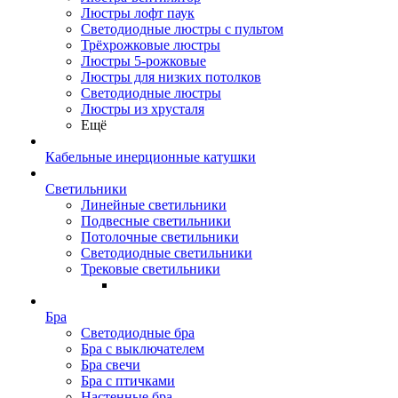
Люстры лофт паук
Светодиодные люстры с пультом
Трёхрожковые люстры
Люстры 5-рожковые
Люстры для низких потолков
Cветодиодные люстры
Люстры из хрусталя
Ещё
Кабельные инерционные катушки
Светильники
Линейные светильники
Подвесные светильники
Потолочные светильники
Светодиодные светильники
Трековые светильники
Бра
Светодиодные бра
Бра с выключателем
Бра свечи
Бра с птичками
Настенные бра