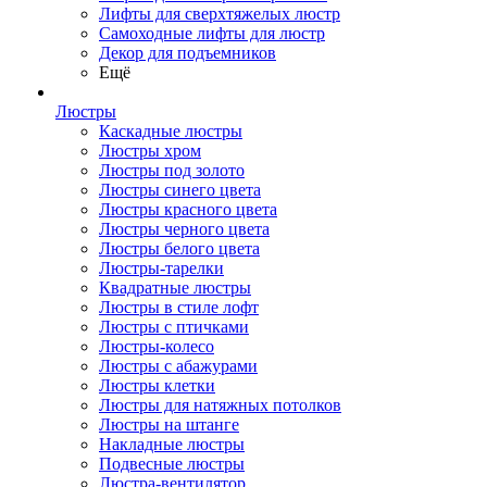
Лифты для сверхтяжелых люстр
Самоходные лифты для люстр
Декор для подъемников
Ещё
Люстры
Каскадные люстры
Люстры хром
Люстры под золото
Люстры синего цвета
Люстры красного цвета
Люстры черного цвета
Люстры белого цвета
Люстры-тарелки
Квадратные люстры
Люстры в стиле лофт
Люстры с птичками
Люстры-колесо
Люстры с абажурами
Люстры клетки
Люстры для натяжных потолков
Люстры на штанге
Накладные люстры
Подвесные люстры
Люстра-вентилятор