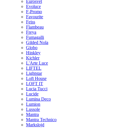
Eurosvet
Evoluce
F-Promo
Favourite
Feiss
Flambeau
Freya
Fumagalli
Gilded Nola
Globo
Hinkley
Kichler
L'Arte Luce
LIFTEL
Lightstar
Loft House
LOFT IT
Lucia Tucci
Lucide
Lumina Deco
Lumion
Lussole
Mantra
Mantra Technico
Markslojd