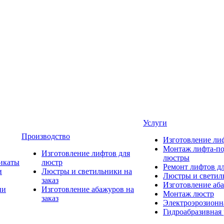
Услуги
Производство
Изготовление ли
Монтаж лифта-по
Изготовление лифтов для
люстры
икаты
люстр
Ремонт лифтов д
и
Люстры и светильники на
Люстры и светиль
заказ
Изготовление аба
ии
Изготовление абажуров на
Монтаж люстр
заказ
Электроэрозионна
Гидроабразивная 