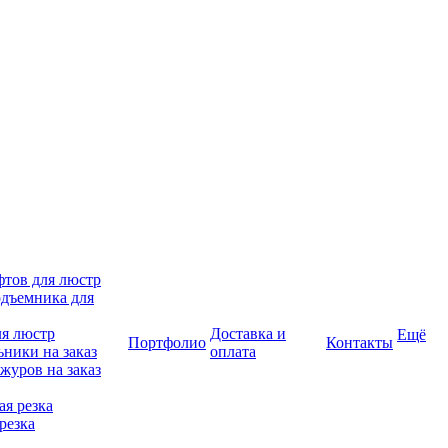
фтов для люстр
дъемника для
ля люстр
Доставка и
Ещё
Портфолио
Контакты
ники на заказ
оплата
журов на заказ
я резка
резка