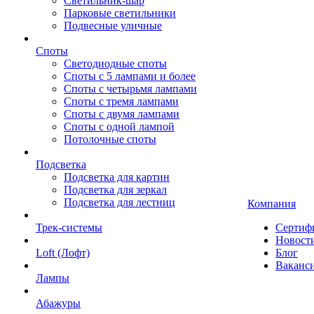
Светильник-шар
Парковые светильники
Подвесные уличные
Споты
Светодиодные споты
Споты с 5 лампами и более
Споты с четырьмя лампами
Споты с тремя лампами
Споты с двумя лампами
Споты с одной лампой
Потолочные споты
Подсветка
Подсветка для картин
Подсветка для зеркал
Подсветка для лестниц
Компания
Трек-системы
Сертиф
Новост
Loft (Лофт)
Блог
Ваканс
Лампы
Абажуры