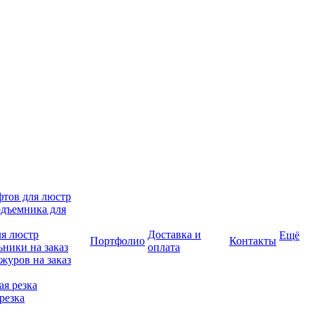
фтов для люстр
дъемника для
ля люстр
Доставка и
Ещё
Портфолио
Контакты
ники на заказ
оплата
журов на заказ
я резка
резка