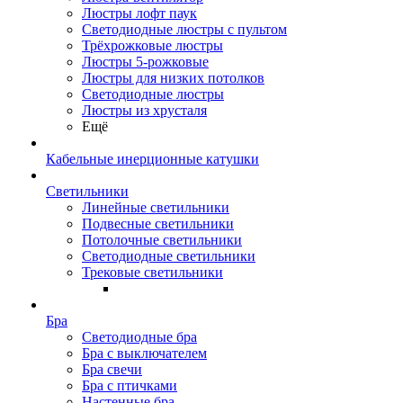
Люстры лофт паук
Светодиодные люстры с пультом
Трёхрожковые люстры
Люстры 5-рожковые
Люстры для низких потолков
Cветодиодные люстры
Люстры из хрусталя
Ещё
Кабельные инерционные катушки
Светильники
Линейные светильники
Подвесные светильники
Потолочные светильники
Светодиодные светильники
Трековые светильники
Бра
Светодиодные бра
Бра с выключателем
Бра свечи
Бра с птичками
Настенные бра