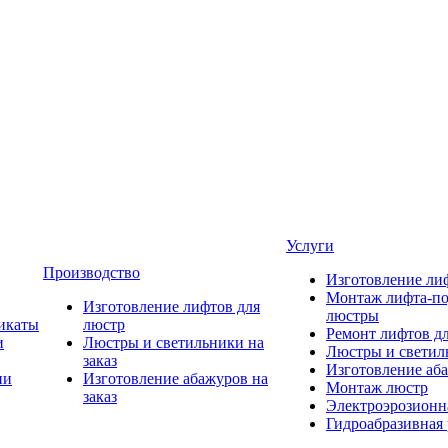
Услуги
Производство
Изготовление ли
Монтаж лифта-по
Изготовление лифтов для
люстры
икаты
люстр
Ремонт лифтов д
и
Люстры и светильники на
Люстры и светиль
заказ
Изготовление аба
ии
Изготовление абажуров на
Монтаж люстр
заказ
Электроэрозионна
Гидроабразивная 