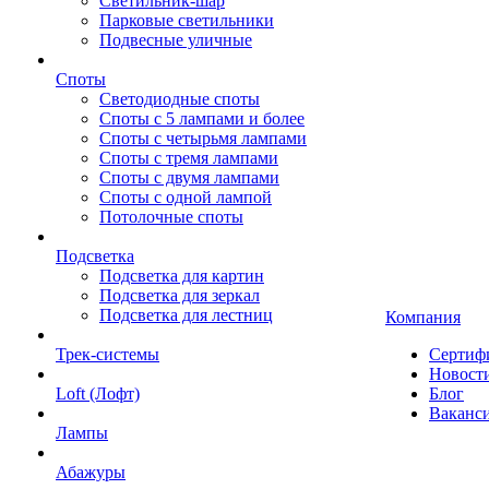
Светильник-шар
Парковые светильники
Подвесные уличные
Споты
Светодиодные споты
Споты с 5 лампами и более
Споты с четырьмя лампами
Споты с тремя лампами
Споты с двумя лампами
Споты с одной лампой
Потолочные споты
Подсветка
Подсветка для картин
Подсветка для зеркал
Подсветка для лестниц
Компания
Трек-системы
Сертиф
Новост
Loft (Лофт)
Блог
Ваканс
Лампы
Абажуры