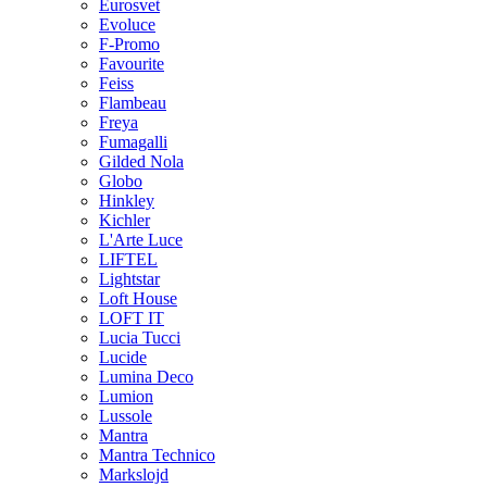
Eurosvet
Evoluce
F-Promo
Favourite
Feiss
Flambeau
Freya
Fumagalli
Gilded Nola
Globo
Hinkley
Kichler
L'Arte Luce
LIFTEL
Lightstar
Loft House
LOFT IT
Lucia Tucci
Lucide
Lumina Deco
Lumion
Lussole
Mantra
Mantra Technico
Markslojd