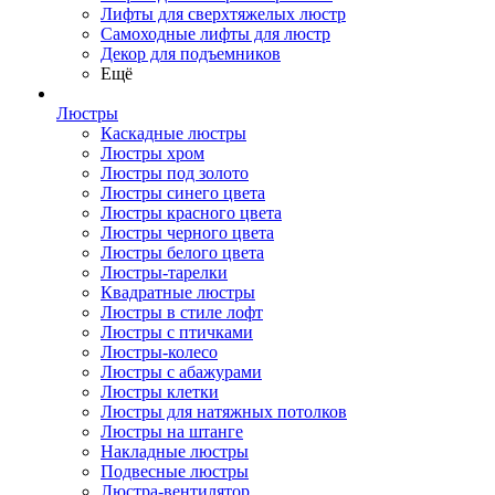
Лифты для сверхтяжелых люстр
Самоходные лифты для люстр
Декор для подъемников
Ещё
Люстры
Каскадные люстры
Люстры хром
Люстры под золото
Люстры синего цвета
Люстры красного цвета
Люстры черного цвета
Люстры белого цвета
Люстры-тарелки
Квадратные люстры
Люстры в стиле лофт
Люстры с птичками
Люстры-колесо
Люстры с абажурами
Люстры клетки
Люстры для натяжных потолков
Люстры на штанге
Накладные люстры
Подвесные люстры
Люстра-вентилятор