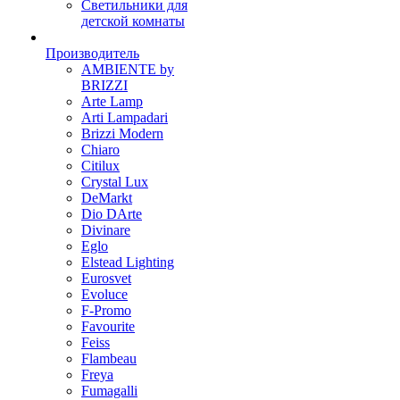
Светильники для
детской комнаты
Производитель
AMBIENTE by
BRIZZI
Arte Lamp
Arti Lampadari
Brizzi Modern
Chiaro
Citilux
Crystal Lux
DeMarkt
Dio DArte
Divinare
Eglo
Elstead Lighting
Eurosvet
Evoluce
F-Promo
Favourite
Feiss
Flambeau
Freya
Fumagalli