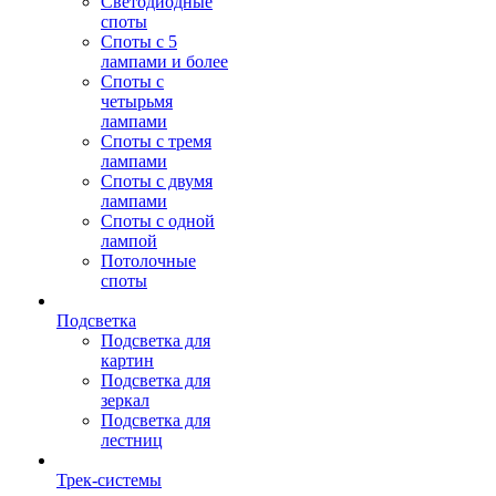
Светодиодные
споты
Споты с 5
лампами и более
Споты с
четырьмя
лампами
Споты с тремя
лампами
Споты с двумя
лампами
Споты с одной
лампой
Потолочные
споты
Подсветка
Подсветка для
картин
Подсветка для
зеркал
Подсветка для
лестниц
Трек-системы