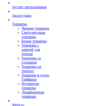
Аутлет светильников
Аксессуары
Торшеры
Черные торшеры
Светодиодные
торшеры
Белые торшеры
Торшеры с
лампой для
чтения
Торшеры со
столиком
Торшеры на
треноге
Торшеры в стиле
Тиффани
Недорогие
торшеры
Дизайнерские
торшеры
Мебель