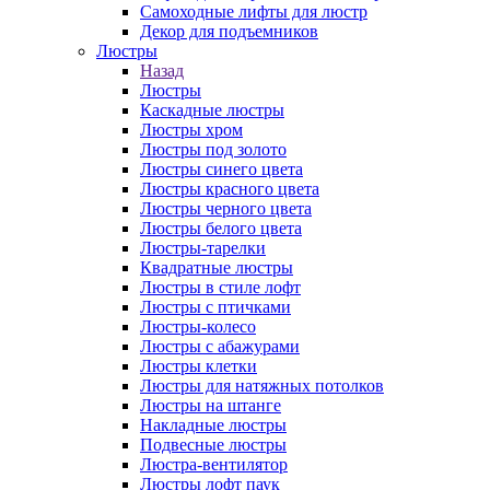
Самоходные лифты для люстр
Декор для подъемников
Люстры
Назад
Люстры
Каскадные люстры
Люстры хром
Люстры под золото
Люстры синего цвета
Люстры красного цвета
Люстры черного цвета
Люстры белого цвета
Люстры-тарелки
Квадратные люстры
Люстры в стиле лофт
Люстры с птичками
Люстры-колесо
Люстры с абажурами
Люстры клетки
Люстры для натяжных потолков
Люстры на штанге
Накладные люстры
Подвесные люстры
Люстра-вентилятор
Люстры лофт паук