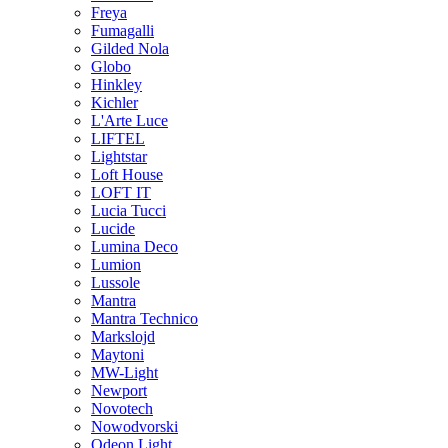
Freya
Fumagalli
Gilded Nola
Globo
Hinkley
Kichler
L'Arte Luce
LIFTEL
Lightstar
Loft House
LOFT IT
Lucia Tucci
Lucide
Lumina Deco
Lumion
Lussole
Mantra
Mantra Technico
Markslojd
Maytoni
MW-Light
Newport
Novotech
Nowodvorski
Odeon Light