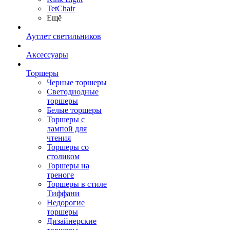
TetСhair
Ещё
Аутлет светильников
Аксессуары
Торшеры
Черные торшеры
Светодиодные
торшеры
Белые торшеры
Торшеры с
лампой для
чтения
Торшеры со
столиком
Торшеры на
треноге
Торшеры в стиле
Тиффани
Недорогие
торшеры
Дизайнерские