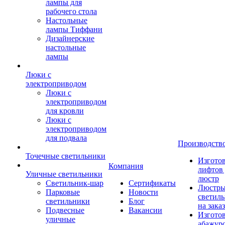
лампы для
рабочего стола
Настольные
лампы Тиффани
Дизайнерские
настольные
лампы
Люки с
электроприводом
Люки с
электроприводом
для кровли
Люки с
электроприводом
для подвала
Производств
Точечные светильники
Изгото
Компания
лифтов 
Уличные светильники
люстр
Светильник-шар
Сертификаты
Люстры
Парковые
Новости
светил
светильники
Блог
на заказ
Подвесные
Вакансии
Изгото
уличные
абажур