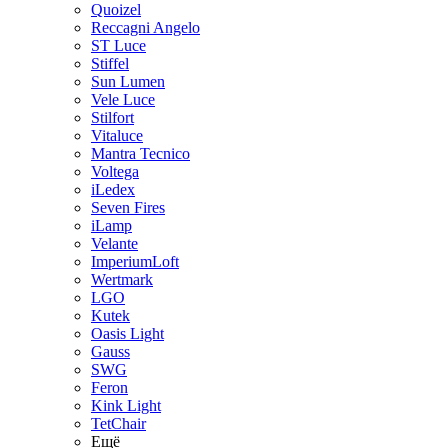
Quoizel
Reccagni Angelo
ST Luce
Stiffel
Sun Lumen
Vele Luce
Stilfort
Vitaluce
Mantra Tecnico
Voltega
iLedex
Seven Fires
iLamp
Velante
ImperiumLoft
Wertmark
LGO
Kutek
Oasis Light
Gauss
SWG
Feron
Kink Light
TetСhair
Ещё