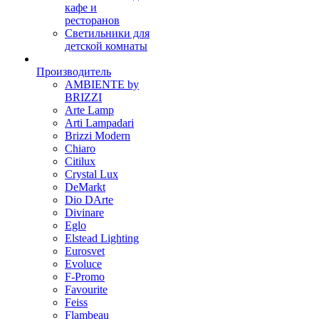
кафе и
ресторанов
Светильники для
детской комнаты
Производитель
AMBIENTE by
BRIZZI
Arte Lamp
Arti Lampadari
Brizzi Modern
Chiaro
Citilux
Crystal Lux
DeMarkt
Dio DArte
Divinare
Eglo
Elstead Lighting
Eurosvet
Evoluce
F-Promo
Favourite
Feiss
Flambeau