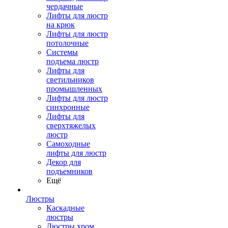
чердачные
Лифты для люстр
на крюк
Лифты для люстр
потолочные
Системы
подъема люстр
Лифты для
светильников
промышленных
Лифты для люстр
синхронные
Лифты для
сверхтяжелых
люстр
Самоходные
лифты для люстр
Декор для
подъемников
Ещё
Люстры
Каскадные
люстры
Люстры хром