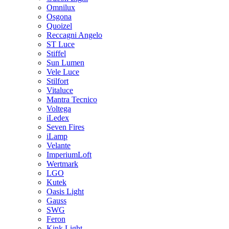
Omnilux
Osgona
Quoizel
Reccagni Angelo
ST Luce
Stiffel
Sun Lumen
Vele Luce
Stilfort
Vitaluce
Mantra Tecnico
Voltega
iLedex
Seven Fires
iLamp
Velante
ImperiumLoft
Wertmark
LGO
Kutek
Oasis Light
Gauss
SWG
Feron
Kink Light