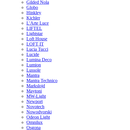
Gilded Nola
Globo
Hinkley
Kichler
L'Arte Luce
LIFTEL
Lightstar
Loft House
LOFT IT
Lucia Tucci
Lucide
Lumina Deco
Lumion
Lussole
Mantra
Mantra Technico
Markslojd
Maytoni
MW-Light
Newport
Novotech
Nowodvorski
Odeon Light
Omnilux
Osgona