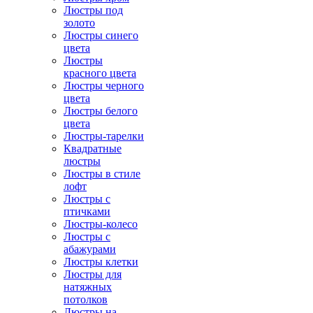
Люстры под
золото
Люстры синего
цвета
Люстры
красного цвета
Люстры черного
цвета
Люстры белого
цвета
Люстры-тарелки
Квадратные
люстры
Люстры в стиле
лофт
Люстры с
птичками
Люстры-колесо
Люстры с
абажурами
Люстры клетки
Люстры для
натяжных
потолков
Люстры на