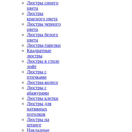
Люстры синего
цвета
Люстры
красного цвета
Люстры черного
цвета
Люстры белого
цвета
Люстры-тарелки
Квадратные
люстры
Люстры в стиле
лофт
Люстры с
птичками
Люстры-колесо
Люстры с
абажурами
Люстры клетки
Люстры для
натяжных
потолков
Люстры на
штанге
Накладные