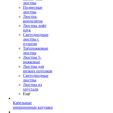
люстры
Подвесные
люстры
Люстра-
вентилятор
Люстры лофт
паук
Светодиодные
люстры с
пультом
Трёхрожковые
люстры
Люстры 5-
рожковые
Люстры для
низких потолков
Cветодиодные
люстры
Люстры из
хрусталя
Ещё
Кабельные
инерционные катушки