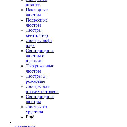
штанге
Накладные
люстры
Подвесные
люстры
Люстра-
вентилятор
Люстры лофт
паук
Светодиодные
люстры с
пультом
Трёхрожковые
люстры
Люстры 5-
рожковые
Люстры для
низких потолков
Cветодиодные
люстры
Люстры из
хрусталя
Ещё