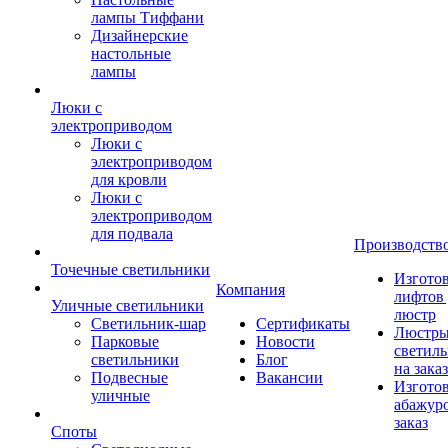
лампы Тиффани
Дизайнерские
настольные
лампы
Люки с
электроприводом
Люки с
электроприводом
для кровли
Люки с
электроприводом
для подвала
Производств
Точечные светильники
Изгото
Компания
лифтов 
Уличные светильники
люстр
Светильник-шар
Сертификаты
Люстры
Парковые
Новости
светил
светильники
Блог
на заказ
Подвесные
Вакансии
Изгото
уличные
абажур
заказ
Споты