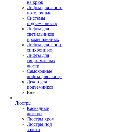
на крюк
Лифты для люстр
потолочные
Системы
подъема люстр
Лифты для
светильников
промышленных
Лифты для люстр
синхронные
Лифты для
сверхтяжелых
люстр
Самоходные
лифты для люстр
Декор для
подъемников
Ещё
Люстры
Каскадные
люстры
Люстры хром
Люстры под
золото