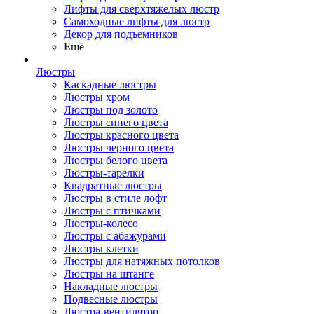
Лифты для сверхтяжелых люстр
Самоходные лифты для люстр
Декор для подъемников
Ещё
Люстры
Каскадные люстры
Люстры хром
Люстры под золото
Люстры синего цвета
Люстры красного цвета
Люстры черного цвета
Люстры белого цвета
Люстры-тарелки
Квадратные люстры
Люстры в стиле лофт
Люстры с птичками
Люстры-колесо
Люстры с абажурами
Люстры клетки
Люстры для натяжных потолков
Люстры на штанге
Накладные люстры
Подвесные люстры
Люстра-вентилятор