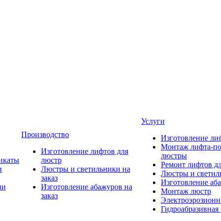
Услуги
Производство
Изготовление ли
Монтаж лифта-по
Изготовление лифтов для
люстры
икаты
люстр
Ремонт лифтов д
и
Люстры и светильники на
Люстры и светиль
заказ
Изготовление аба
ии
Изготовление абажуров на
Монтаж люстр
заказ
Электроэрозионна
Гидроабразивная 