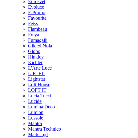
Eurosvet
Evoluce
F-Promo
Favourite
Feiss
Flambeau
Freya
Fumagalli
Gilded Nola
Globo
Hinkley
Kichler
L'Arte Luce
LIFTEL
Lightstar
Loft House
LOFT IT
Lucia Tucci
Lucide
Lumina Deco
Lumion
Lussole
Mantra
Mantra Technico
Markslojd