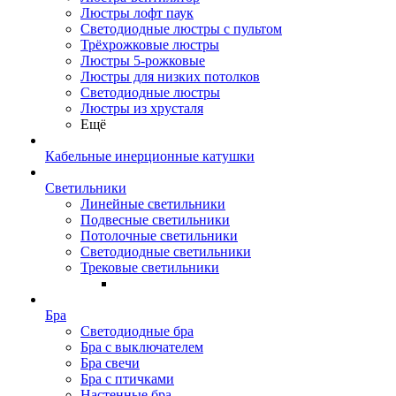
Люстры лофт паук
Светодиодные люстры с пультом
Трёхрожковые люстры
Люстры 5-рожковые
Люстры для низких потолков
Cветодиодные люстры
Люстры из хрусталя
Ещё
Кабельные инерционные катушки
Светильники
Линейные светильники
Подвесные светильники
Потолочные светильники
Светодиодные светильники
Трековые светильники
Бра
Светодиодные бра
Бра с выключателем
Бра свечи
Бра с птичками
Настенные бра