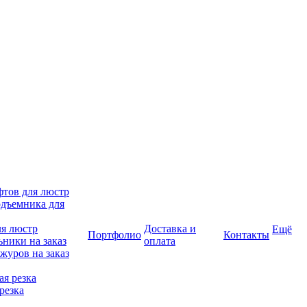
фтов для люстр
дъемника для
ля люстр
Доставка и
Ещё
Портфолио
Контакты
ники на заказ
оплата
журов на заказ
я резка
резка