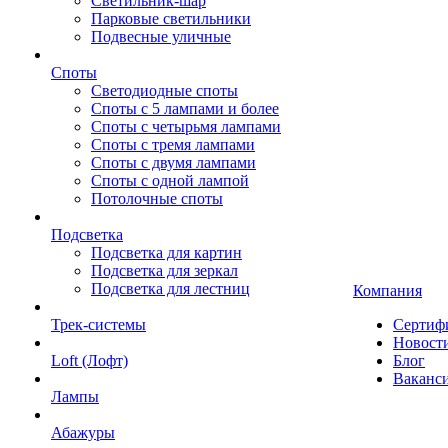
Светильник-шар
Парковые светильники
Подвесные уличные
Споты
Светодиодные споты
Споты с 5 лампами и более
Споты с четырьмя лампами
Споты с тремя лампами
Споты с двумя лампами
Споты с одной лампой
Потолочные споты
Подсветка
Подсветка для картин
Подсветка для зеркал
Подсветка для лестниц
Компания
Трек-системы
Сертиф
Новост
Loft (Лофт)
Блог
Ваканс
Лампы
Абажуры