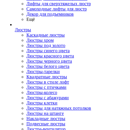
Лифты для сверхтяжелых люстр
Самоходные лифты для люстр
Декор для подъемников
Ещё
Люстры
Каскадные люстры
Люстры хром
Люстры под золото
Люстры синего цвета
Люстры красного цвета
Люстры черного цвета
Люстры белого цвета
Люстры-тарелки
Квадратные люстры
Люстры в стиле лофт
Люстры с птичками
Люстры-колесо
Люстры с абажурами
Люстры клетки
Люстры для натяжных потолков
Люстры на штанге
Накладные люстры
Подвесные люстры
Люстра-вентилятор