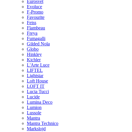
Eurosvet
Evoluce
F-Promo
Favourite
Feiss
Flambeau
Freya
Fumagalli
Gilded Nola
Globo
Hinkley
Kichler
L'Arte Luce
LIFTEL
Lightstar
Loft House
LOFT IT
Lucia Tucci
Lucide
Lumina Deco
Lumion
Lussole
Mantra
Mantra Technico
Markslojd