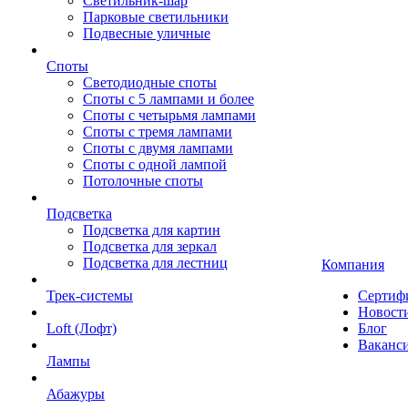
Светильник-шар
Парковые светильники
Подвесные уличные
Споты
Светодиодные споты
Споты с 5 лампами и более
Споты с четырьмя лампами
Споты с тремя лампами
Споты с двумя лампами
Споты с одной лампой
Потолочные споты
Подсветка
Подсветка для картин
Подсветка для зеркал
Подсветка для лестниц
Компания
Трек-системы
Сертиф
Новост
Loft (Лофт)
Блог
Ваканс
Лампы
Абажуры