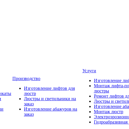
Услуги
Производство
Изготовление ли
Монтаж лифта-по
Изготовление лифтов для
люстры
икаты
люстр
Ремонт лифтов д
и
Люстры и светильники на
Люстры и светиль
заказ
Изготовление аба
ии
Изготовление абажуров на
Монтаж люстр
заказ
Электроэрозионна
Гидроабразивная 