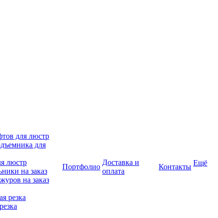
фтов для люстр
дъемника для
ля люстр
Доставка и
Ещё
Портфолио
Контакты
ники на заказ
оплата
журов на заказ
я резка
резка