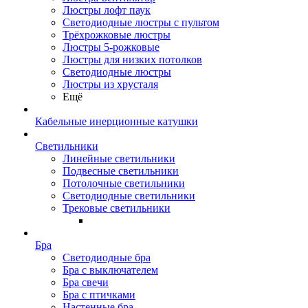
Люстры лофт паук
Светодиодные люстры с пультом
Трёхрожковые люстры
Люстры 5-рожковые
Люстры для низких потолков
Cветодиодные люстры
Люстры из хрусталя
Ещё
Кабельные инерционные катушки
Светильники
Линейные светильники
Подвесные светильники
Потолочные светильники
Светодиодные светильники
Трековые светильники
Бра
Светодиодные бра
Бра с выключателем
Бра свечи
Бра с птичками
Настенные бра