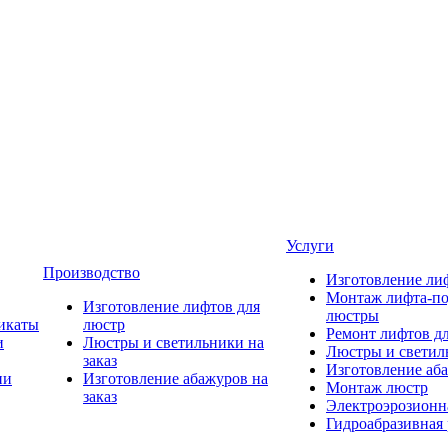
Услуги
Производство
Изготовление ли
Монтаж лифта-по
Изготовление лифтов для
люстры
икаты
люстр
Ремонт лифтов д
и
Люстры и светильники на
Люстры и светиль
заказ
Изготовление аба
ии
Изготовление абажуров на
Монтаж люстр
заказ
Электроэрозионна
Гидроабразивная 