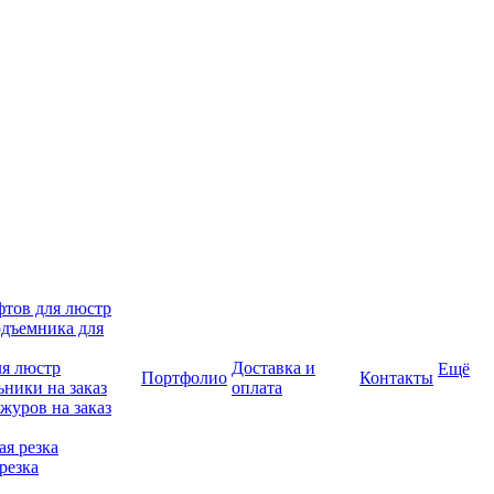
фтов для люстр
дъемника для
ля люстр
Доставка и
Ещё
Портфолио
Контакты
ники на заказ
оплата
журов на заказ
я резка
резка