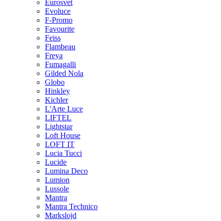
Eurosvet
Evoluce
F-Promo
Favourite
Feiss
Flambeau
Freya
Fumagalli
Gilded Nola
Globo
Hinkley
Kichler
L'Arte Luce
LIFTEL
Lightstar
Loft House
LOFT IT
Lucia Tucci
Lucide
Lumina Deco
Lumion
Lussole
Mantra
Mantra Technico
Markslojd