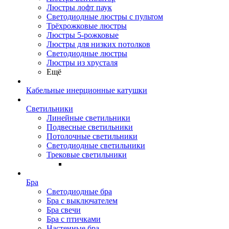
Люстры лофт паук
Светодиодные люстры с пультом
Трёхрожковые люстры
Люстры 5-рожковые
Люстры для низких потолков
Cветодиодные люстры
Люстры из хрусталя
Ещё
Кабельные инерционные катушки
Светильники
Линейные светильники
Подвесные светильники
Потолочные светильники
Светодиодные светильники
Трековые светильники
Бра
Светодиодные бра
Бра с выключателем
Бра свечи
Бра с птичками
Настенные бра