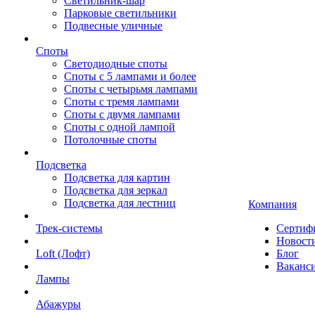
Светильник-шар
Парковые светильники
Подвесные уличные
Споты
Светодиодные споты
Споты с 5 лампами и более
Споты с четырьмя лампами
Споты с тремя лампами
Споты с двумя лампами
Споты с одной лампой
Потолочные споты
Подсветка
Подсветка для картин
Подсветка для зеркал
Подсветка для лестниц
Компания
Трек-системы
Сертиф
Новост
Loft (Лофт)
Блог
Ваканс
Лампы
Абажуры