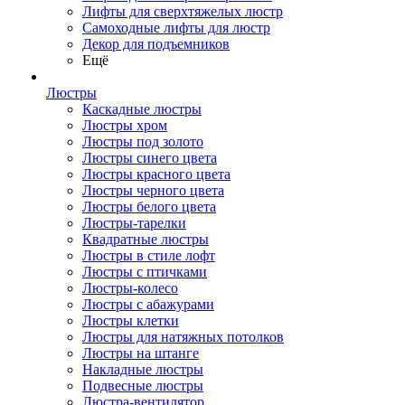
Лифты для сверхтяжелых люстр
Самоходные лифты для люстр
Декор для подъемников
Ещё
Люстры
Каскадные люстры
Люстры хром
Люстры под золото
Люстры синего цвета
Люстры красного цвета
Люстры черного цвета
Люстры белого цвета
Люстры-тарелки
Квадратные люстры
Люстры в стиле лофт
Люстры с птичками
Люстры-колесо
Люстры с абажурами
Люстры клетки
Люстры для натяжных потолков
Люстры на штанге
Накладные люстры
Подвесные люстры
Люстра-вентилятор