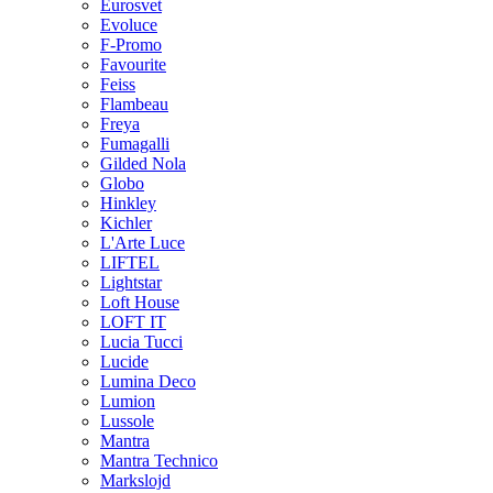
Eurosvet
Evoluce
F-Promo
Favourite
Feiss
Flambeau
Freya
Fumagalli
Gilded Nola
Globo
Hinkley
Kichler
L'Arte Luce
LIFTEL
Lightstar
Loft House
LOFT IT
Lucia Tucci
Lucide
Lumina Deco
Lumion
Lussole
Mantra
Mantra Technico
Markslojd