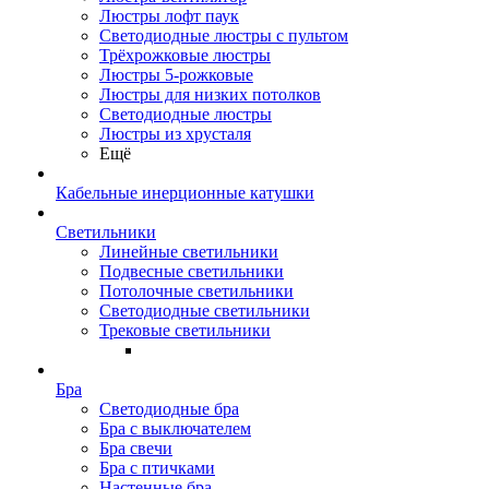
Люстры лофт паук
Светодиодные люстры с пультом
Трёхрожковые люстры
Люстры 5-рожковые
Люстры для низких потолков
Cветодиодные люстры
Люстры из хрусталя
Ещё
Кабельные инерционные катушки
Светильники
Линейные светильники
Подвесные светильники
Потолочные светильники
Светодиодные светильники
Трековые светильники
Бра
Светодиодные бра
Бра с выключателем
Бра свечи
Бра с птичками
Настенные бра