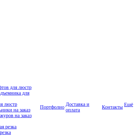
фтов для люстр
дъемника для
ля люстр
Доставка и
Ещё
Портфолио
Контакты
ники на заказ
оплата
журов на заказ
я резка
резка