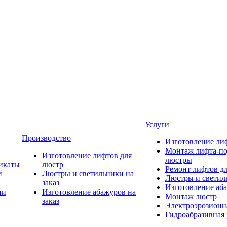
Услуги
Производство
Изготовление ли
Монтаж лифта-по
Изготовление лифтов для
люстры
икаты
люстр
Ремонт лифтов д
и
Люстры и светильники на
Люстры и светиль
заказ
Изготовление аба
ии
Изготовление абажуров на
Монтаж люстр
заказ
Электроэрозионна
Гидроабразивная 