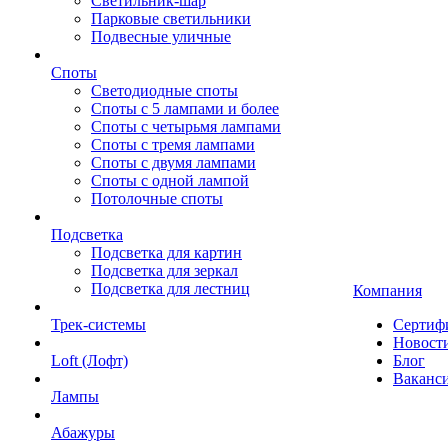
Светильник-шар
Парковые светильники
Подвесные уличные
Споты
Светодиодные споты
Споты с 5 лампами и более
Споты с четырьмя лампами
Споты с тремя лампами
Споты с двумя лампами
Споты с одной лампой
Потолочные споты
Подсветка
Подсветка для картин
Подсветка для зеркал
Подсветка для лестниц
Компания
Трек-системы
Сертиф
Новост
Loft (Лофт)
Блог
Ваканс
Лампы
Абажуры