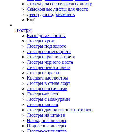
Лифты для сверхтяжелых люстр
Самоходные лифты для люстр
Декор для подъемников
Ещё
Люстры
Каскадные люстры
Люстры хром
Люстры под золото
Люстры синего цвета
Люстры красного цвета
Люстры черного цвета
Люстры белого цвета
Люстры-тарелки
Квадратные люстры
Люстры в стиле лофт
Люстры с птичками
Люстры-колесо
Люстры с абажурами
Люстры клетки
Люстры для натяжных потолков
Люстры на штанге
Накладные люстры
Подвесные люстры
Люстра-вентилятор