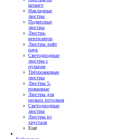
штанге
Накладные
люстры
Подвесные
люстры
Люстра-
вентилятор
Люстры лофт
паук
Светодиодные
люстры с
пультом
Трёхрожковые
люстры
Люстры 5-
рожковые
Люстры для
низких потолков
Cветодиодные
люстры
Люстры из
хрусталя
Ещё