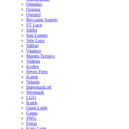
Omnilux
Osgona
Quoizel
Reccagni Angelo
ST Luce
Stiffel
Sun Lumen
Vele Luce
Stilfort
Vitaluce
Mantra Tecnico
Voltega
iLedex
Seven Fires
iLamp
Velante
ImperiumLoft
Wertmark
LGO
Kutek
Oasis Light
Gauss
SWG
Feron
Kink Light