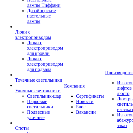
лампы Тиффани
Дизайнерские
настольные
лампы
Люки с
электроприводом
Люки с
электроприводом
для кровли
Люки с
электроприводом
для подвала
Производств
Точечные светильники
Изгото
Компания
лифтов 
Уличные светильники
люстр
Светильник-шар
Сертификаты
Люстры
Парковые
Новости
светил
светильники
Блог
на заказ
Подвесные
Вакансии
Изгото
уличные
абажур
заказ
Споты