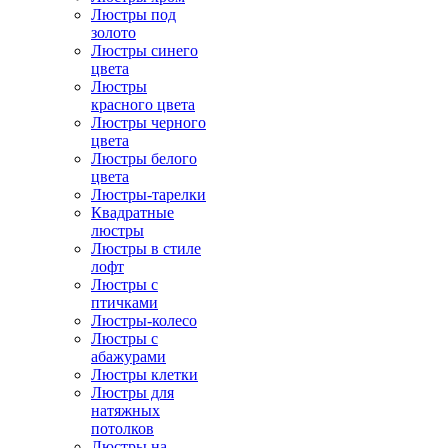
Люстры под
золото
Люстры синего
цвета
Люстры
красного цвета
Люстры черного
цвета
Люстры белого
цвета
Люстры-тарелки
Квадратные
люстры
Люстры в стиле
лофт
Люстры с
птичками
Люстры-колесо
Люстры с
абажурами
Люстры клетки
Люстры для
натяжных
потолков
Люстры на