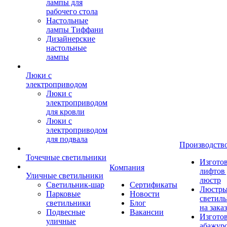
лампы для
рабочего стола
Настольные
лампы Тиффани
Дизайнерские
настольные
лампы
Люки с
электроприводом
Люки с
электроприводом
для кровли
Люки с
электроприводом
для подвала
Производств
Точечные светильники
Изгото
Компания
лифтов 
Уличные светильники
люстр
Светильник-шар
Сертификаты
Люстры
Парковые
Новости
светил
светильники
Блог
на заказ
Подвесные
Вакансии
Изгото
уличные
абажур