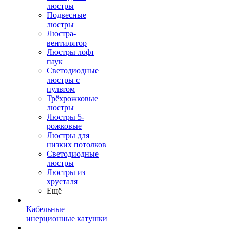
люстры
Подвесные
люстры
Люстра-
вентилятор
Люстры лофт
паук
Светодиодные
люстры с
пультом
Трёхрожковые
люстры
Люстры 5-
рожковые
Люстры для
низких потолков
Cветодиодные
люстры
Люстры из
хрусталя
Ещё
Кабельные
инерционные катушки