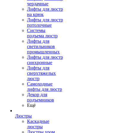
чердачные
Лифты для люстр
на крюк
Лифты для люстр
потолочные
Системы
подъема люстр
Лифты для
светильников
промышленных
Лифты для люстр
синхронные
Лифты для
сверхтяжелых
люстр
Самоходные
лифты для люстр
Декор для
подъемников
Ещё
Люстры
Каскадные
люстры
Люстры хром