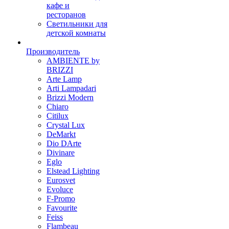
кафе и
ресторанов
Светильники для
детской комнаты
Производитель
AMBIENTE by
BRIZZI
Arte Lamp
Arti Lampadari
Brizzi Modern
Chiaro
Citilux
Crystal Lux
DeMarkt
Dio DArte
Divinare
Eglo
Elstead Lighting
Eurosvet
Evoluce
F-Promo
Favourite
Feiss
Flambeau