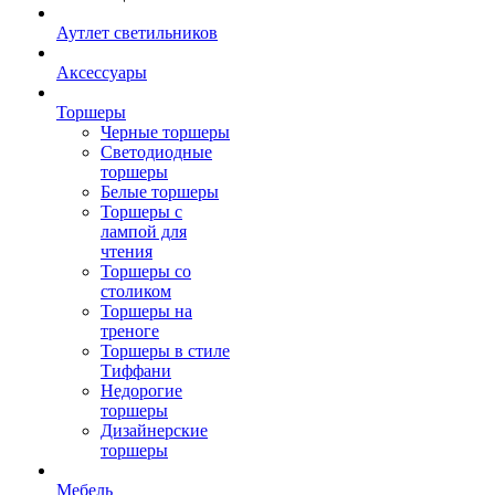
Аутлет светильников
Аксессуары
Торшеры
Черные торшеры
Светодиодные
торшеры
Белые торшеры
Торшеры с
лампой для
чтения
Торшеры со
столиком
Торшеры на
треноге
Торшеры в стиле
Тиффани
Недорогие
торшеры
Дизайнерские
торшеры
Мебель