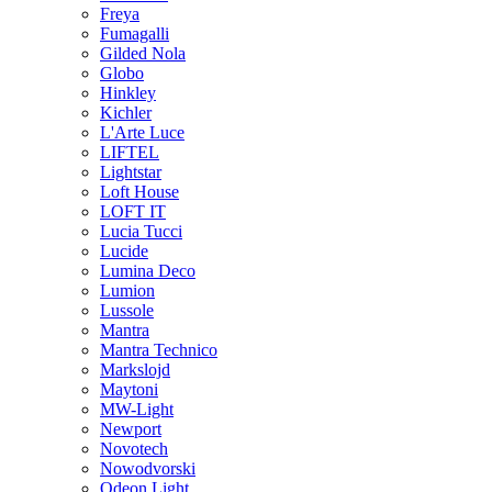
Freya
Fumagalli
Gilded Nola
Globo
Hinkley
Kichler
L'Arte Luce
LIFTEL
Lightstar
Loft House
LOFT IT
Lucia Tucci
Lucide
Lumina Deco
Lumion
Lussole
Mantra
Mantra Technico
Markslojd
Maytoni
MW-Light
Newport
Novotech
Nowodvorski
Odeon Light