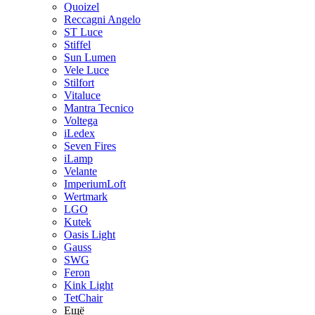
Quoizel
Reccagni Angelo
ST Luce
Stiffel
Sun Lumen
Vele Luce
Stilfort
Vitaluce
Mantra Tecnico
Voltega
iLedex
Seven Fires
iLamp
Velante
ImperiumLoft
Wertmark
LGO
Kutek
Oasis Light
Gauss
SWG
Feron
Kink Light
TetСhair
Ещё