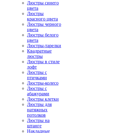
Люстры синего
цвета
Люстры
красного цвета
Люстры черного
цвета
Люстры белого
цвета
Люстры-тарелки
Квадратные
люстры
Люстры в стиле
лофт
Люстры с
птичками
Люстры-колесо
Люстры с
абажурами
Люстры клетки
Люстры для
натяжных
потолков
Люстры на
штанге
Накладные