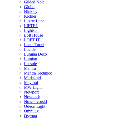
Gilded Nola
Globo
Hinkley
Kichler
L'Arte Luce
LIFTEL
Lightstar
Loft House
LOFT IT
Lucia Tucci
Lucide
Lumina Deco
Lumion
Lussole
Mantra
Mantra Technico
Markslojd
Maytoni
MW-Light
Newport
Novotech
Nowodvorski
Odeon Light
Omnilux
Osgona