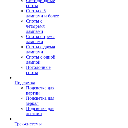
Светодиодные
споты
Споты с 5
лампами и более
Споты с
четырьмя
лампами
Споты с тремя
лампами
Споты с двумя
лампами
Споты с одной
лампой
Потолочные
споты
Подсветка
Подсветка для
картин
Подсветка для
зеркал
Подсветка для
лестниц
Трек-системы