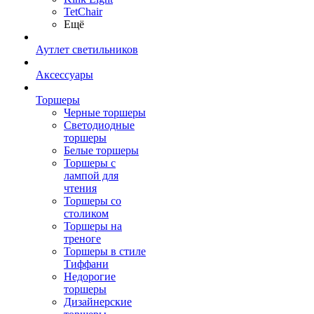
TetСhair
Ещё
Аутлет светильников
Аксессуары
Торшеры
Черные торшеры
Светодиодные
торшеры
Белые торшеры
Торшеры с
лампой для
чтения
Торшеры со
столиком
Торшеры на
треноге
Торшеры в стиле
Тиффани
Недорогие
торшеры
Дизайнерские