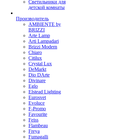
Светильники для
детской комнаты
Производитель
AMBIENTE by
BRIZZI
Arte Lamp
Arti Lampadari
Brizzi Modern
Chiaro
Citilux
Crystal Lux
DeMarkt
Dio DArte
Divinare
Eglo
Elstead Lighting
Eurosvet
Evoluce
F-Promo
Favourite
Feiss
Flambeau
Freya
Fumagalli