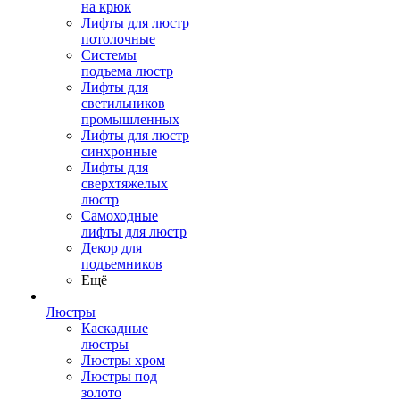
на крюк
Лифты для люстр
потолочные
Системы
подъема люстр
Лифты для
светильников
промышленных
Лифты для люстр
синхронные
Лифты для
сверхтяжелых
люстр
Самоходные
лифты для люстр
Декор для
подъемников
Ещё
Люстры
Каскадные
люстры
Люстры хром
Люстры под
золото