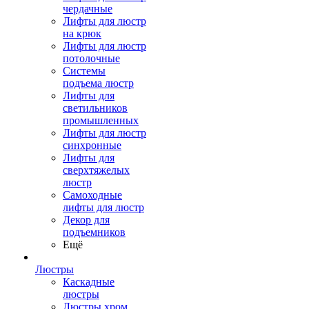
чердачные
Лифты для люстр
на крюк
Лифты для люстр
потолочные
Системы
подъема люстр
Лифты для
светильников
промышленных
Лифты для люстр
синхронные
Лифты для
сверхтяжелых
люстр
Самоходные
лифты для люстр
Декор для
подъемников
Ещё
Люстры
Каскадные
люстры
Люстры хром