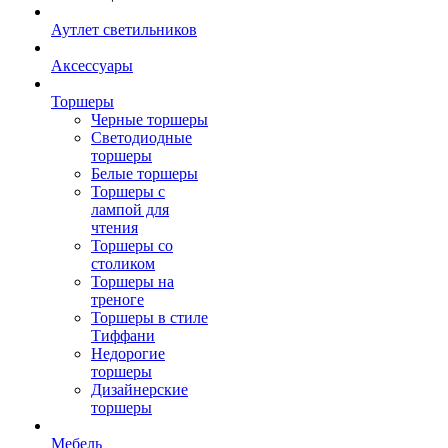
Аутлет светильников
Аксессуары
Торшеры
Черные торшеры
Светодиодные
торшеры
Белые торшеры
Торшеры с
лампой для
чтения
Торшеры со
столиком
Торшеры на
треноге
Торшеры в стиле
Тиффани
Недорогие
торшеры
Дизайнерские
торшеры
Мебель