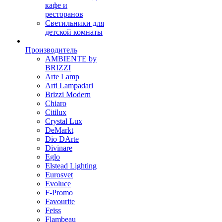
кафе и
ресторанов
Светильники для
детской комнаты
Производитель
AMBIENTE by
BRIZZI
Arte Lamp
Arti Lampadari
Brizzi Modern
Chiaro
Citilux
Crystal Lux
DeMarkt
Dio DArte
Divinare
Eglo
Elstead Lighting
Eurosvet
Evoluce
F-Promo
Favourite
Feiss
Flambeau