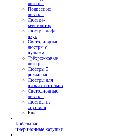
люстры
Подвесные
люстры
Люстра-
вентилятор
Люстры лофт
паук
Светодиодные
люстры с
пультом
Трёхрожковые
люстры
Люстры 5-
рожковые
Люстры для
низких потолков
Cветодиодные
люстры
Люстры из
хрусталя
Ещё
Кабельные
инерционные катушки