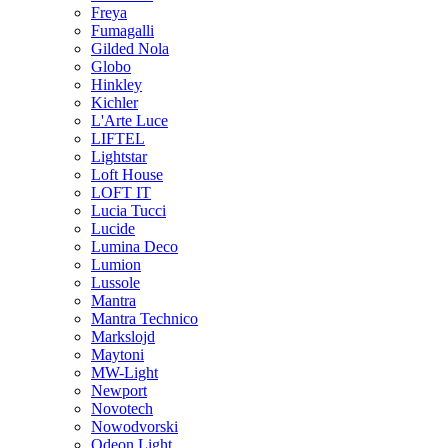
Freya
Fumagalli
Gilded Nola
Globo
Hinkley
Kichler
L'Arte Luce
LIFTEL
Lightstar
Loft House
LOFT IT
Lucia Tucci
Lucide
Lumina Deco
Lumion
Lussole
Mantra
Mantra Technico
Markslojd
Maytoni
MW-Light
Newport
Novotech
Nowodvorski
Odeon Light