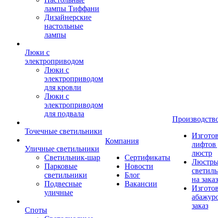
лампы Тиффани
Дизайнерские
настольные
лампы
Люки с
электроприводом
Люки с
электроприводом
для кровли
Люки с
электроприводом
для подвала
Производств
Точечные светильники
Изгото
Компания
лифтов 
Уличные светильники
люстр
Светильник-шар
Сертификаты
Люстры
Парковые
Новости
светил
светильники
Блог
на заказ
Подвесные
Вакансии
Изгото
уличные
абажур
заказ
Споты