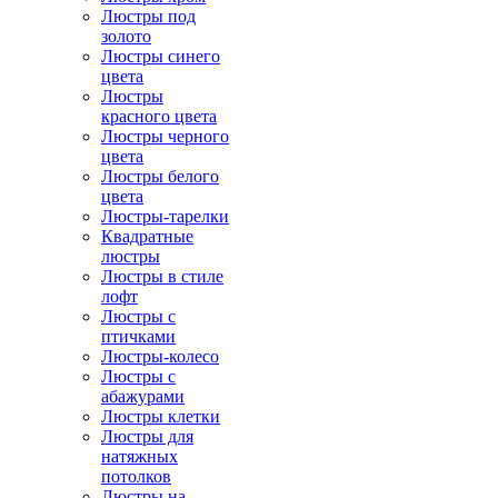
Люстры под
золото
Люстры синего
цвета
Люстры
красного цвета
Люстры черного
цвета
Люстры белого
цвета
Люстры-тарелки
Квадратные
люстры
Люстры в стиле
лофт
Люстры с
птичками
Люстры-колесо
Люстры с
абажурами
Люстры клетки
Люстры для
натяжных
потолков
Люстры на