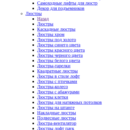
Самоходные лифты для люстр
Декор для подъемников
Люстры
Назад
Люстры
Каскадные люстры
Люстры хром
Люстры под золото
Люстры синего цвета
Люстры красного цвета
Люстры черного цвета
Люстры белого цвета
Люстры-тарелки
Квадратные люстры
Люстры в стиле лофт
Люстры с птичками
Люстры-колесо
Люстры с абажурами
Люстры клетки
Люстры для натяжных потолков
Люстры на штанге
Накладные люстры
Подвесные люстры
Люстра-вентилятор
Люстры лофт паук