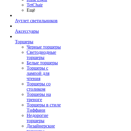
TetСhair
Ещё
Аутлет светильников
Аксессуары
Торшеры
Черные торшеры
Светодиодные
торшеры
Белые торшеры
Торшеры с
лампой для
чтения
Торшеры со
столиком
Торшеры на
треноге
Торшеры в стиле
Тиффани
Недорогие
торшеры
Дизайнерские