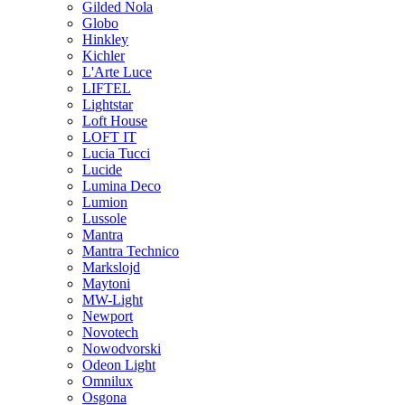
Gilded Nola
Globo
Hinkley
Kichler
L'Arte Luce
LIFTEL
Lightstar
Loft House
LOFT IT
Lucia Tucci
Lucide
Lumina Deco
Lumion
Lussole
Mantra
Mantra Technico
Markslojd
Maytoni
MW-Light
Newport
Novotech
Nowodvorski
Odeon Light
Omnilux
Osgona