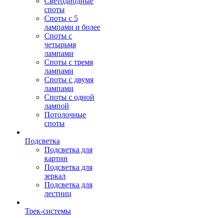
Светодиодные
споты
Споты с 5
лампами и более
Споты с
четырьмя
лампами
Споты с тремя
лампами
Споты с двумя
лампами
Споты с одной
лампой
Потолочные
споты
Подсветка
Подсветка для
картин
Подсветка для
зеркал
Подсветка для
лестниц
Трек-системы