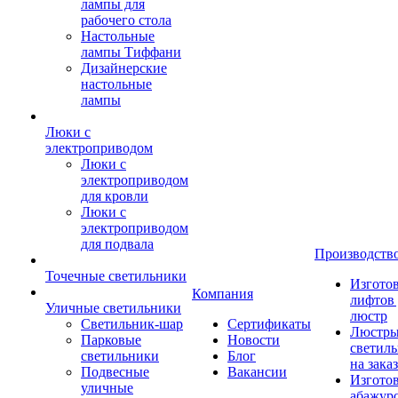
лампы для
рабочего стола
Настольные
лампы Тиффани
Дизайнерские
настольные
лампы
Люки с
электроприводом
Люки с
электроприводом
для кровли
Люки с
электроприводом
для подвала
Производств
Точечные светильники
Изгото
Компания
лифтов 
Уличные светильники
люстр
Светильник-шар
Сертификаты
Люстры
Парковые
Новости
светил
светильники
Блог
на заказ
Подвесные
Вакансии
Изгото
уличные
абажур