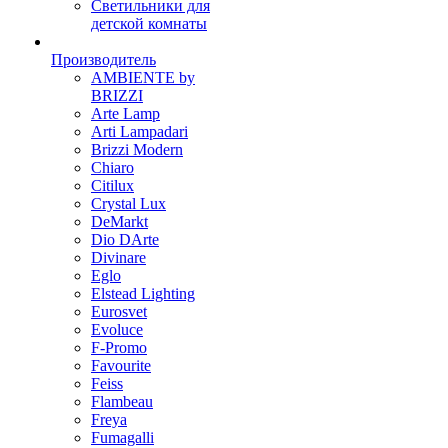
Светильники для
детской комнаты
Производитель
AMBIENTE by
BRIZZI
Arte Lamp
Arti Lampadari
Brizzi Modern
Chiaro
Citilux
Crystal Lux
DeMarkt
Dio DArte
Divinare
Eglo
Elstead Lighting
Eurosvet
Evoluce
F-Promo
Favourite
Feiss
Flambeau
Freya
Fumagalli