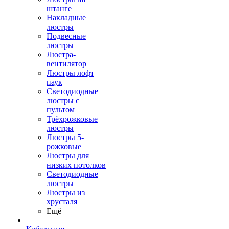
штанге
Накладные
люстры
Подвесные
люстры
Люстра-
вентилятор
Люстры лофт
паук
Светодиодные
люстры с
пультом
Трёхрожковые
люстры
Люстры 5-
рожковые
Люстры для
низких потолков
Cветодиодные
люстры
Люстры из
хрусталя
Ещё