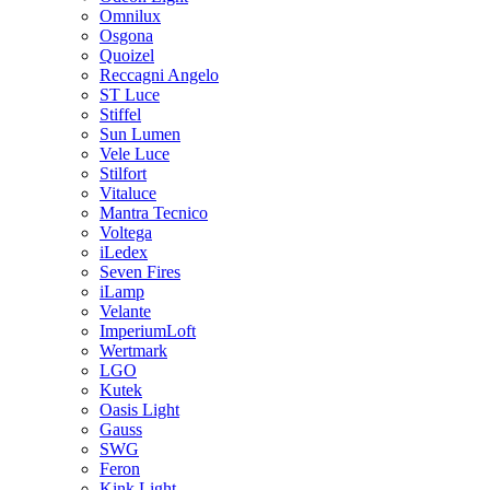
Omnilux
Osgona
Quoizel
Reccagni Angelo
ST Luce
Stiffel
Sun Lumen
Vele Luce
Stilfort
Vitaluce
Mantra Tecnico
Voltega
iLedex
Seven Fires
iLamp
Velante
ImperiumLoft
Wertmark
LGO
Kutek
Oasis Light
Gauss
SWG
Feron
Kink Light