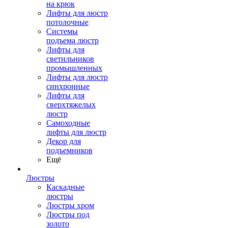
на крюк
Лифты для люстр
потолочные
Системы
подъема люстр
Лифты для
светильников
промышленных
Лифты для люстр
синхронные
Лифты для
сверхтяжелых
люстр
Самоходные
лифты для люстр
Декор для
подъемников
Ещё
Люстры
Каскадные
люстры
Люстры хром
Люстры под
золото