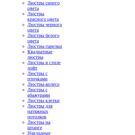
Люстры синего
цвета
Люстры
красного цвета
Люстры черного
цвета
Люстры белого
цвета
Люстры-тарелки
Квадратные
люстры
Люстры в стиле
лофт
Люстры с
птичками
Люстры-колесо
Люстры с
абажурами
Люстры клетки
Люстры для
натяжных
потолков
Люстры на
штанге
Накладные