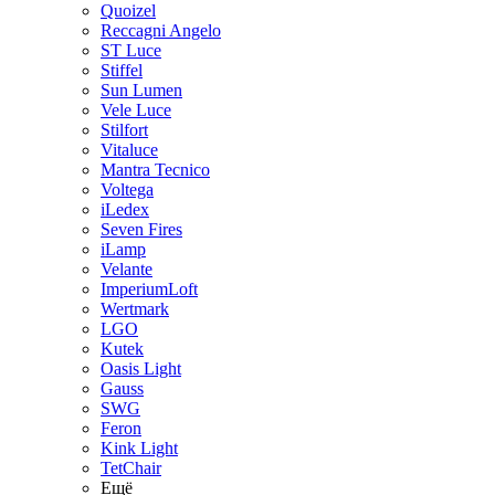
Quoizel
Reccagni Angelo
ST Luce
Stiffel
Sun Lumen
Vele Luce
Stilfort
Vitaluce
Mantra Tecnico
Voltega
iLedex
Seven Fires
iLamp
Velante
ImperiumLoft
Wertmark
LGO
Kutek
Oasis Light
Gauss
SWG
Feron
Kink Light
TetСhair
Ещё