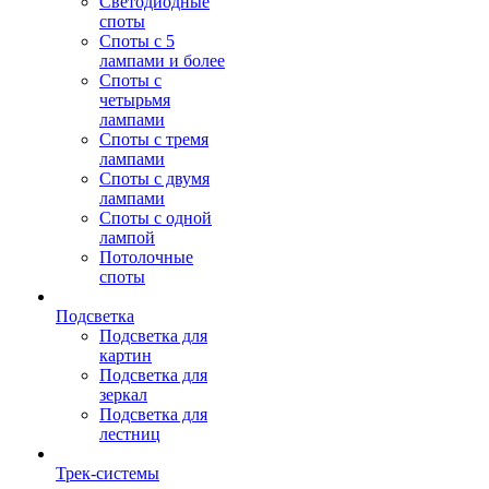
Светодиодные
споты
Споты с 5
лампами и более
Споты с
четырьмя
лампами
Споты с тремя
лампами
Споты с двумя
лампами
Споты с одной
лампой
Потолочные
споты
Подсветка
Подсветка для
картин
Подсветка для
зеркал
Подсветка для
лестниц
Трек-системы