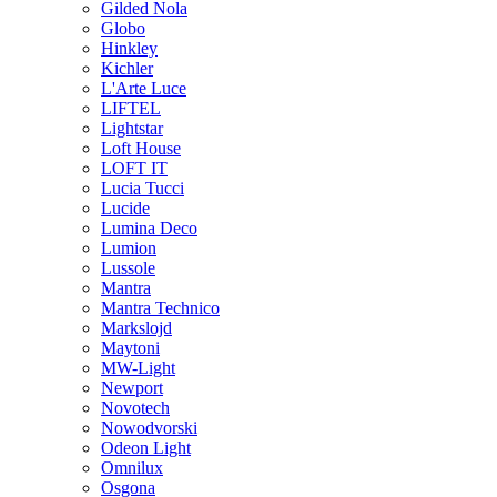
Gilded Nola
Globo
Hinkley
Kichler
L'Arte Luce
LIFTEL
Lightstar
Loft House
LOFT IT
Lucia Tucci
Lucide
Lumina Deco
Lumion
Lussole
Mantra
Mantra Technico
Markslojd
Maytoni
MW-Light
Newport
Novotech
Nowodvorski
Odeon Light
Omnilux
Osgona