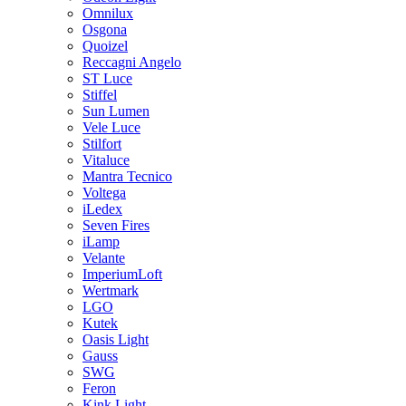
Omnilux
Osgona
Quoizel
Reccagni Angelo
ST Luce
Stiffel
Sun Lumen
Vele Luce
Stilfort
Vitaluce
Mantra Tecnico
Voltega
iLedex
Seven Fires
iLamp
Velante
ImperiumLoft
Wertmark
LGO
Kutek
Oasis Light
Gauss
SWG
Feron
Kink Light