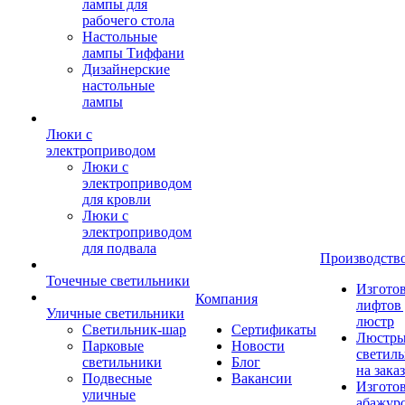
лампы для
рабочего стола
Настольные
лампы Тиффани
Дизайнерские
настольные
лампы
Люки с
электроприводом
Люки с
электроприводом
для кровли
Люки с
электроприводом
для подвала
Производств
Точечные светильники
Изгото
Компания
лифтов 
Уличные светильники
люстр
Светильник-шар
Сертификаты
Люстры
Парковые
Новости
светил
светильники
Блог
на заказ
Подвесные
Вакансии
Изгото
уличные
абажур