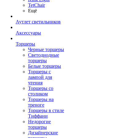
TetСhair
Ещё
Аутлет светильников
Аксессуары
Торшеры
Черные торшеры
Светодиодные
торшеры
Белые торшеры
Торшеры с
лампой для
чтения
Торшеры со
столиком
Торшеры на
треноге
Торшеры в стиле
Тиффани
Недорогие
торшеры
Дизайнерские