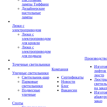
лампы Тиффани
Дизайнерские
настольные
лампы
Люки с
электроприводом
Люки с
электроприводом
для кровли
Люки с
электроприводом
для подвала
Производств
Точечные светильники
Изгото
Компания
лифтов 
Уличные светильники
люстр
Светильник-шар
Сертификаты
Люстры
Парковые
Новости
светил
светильники
Блог
на заказ
Подвесные
Вакансии
Изгото
уличные
абажур
заказ
Споты