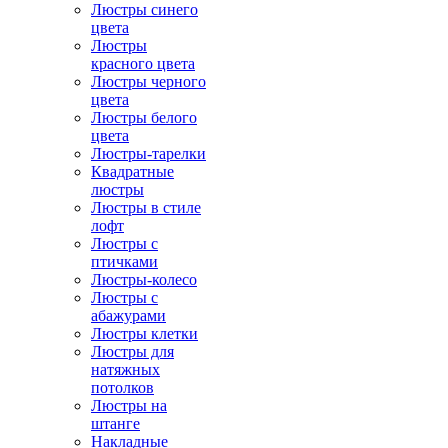
Люстры синего
цвета
Люстры
красного цвета
Люстры черного
цвета
Люстры белого
цвета
Люстры-тарелки
Квадратные
люстры
Люстры в стиле
лофт
Люстры с
птичками
Люстры-колесо
Люстры с
абажурами
Люстры клетки
Люстры для
натяжных
потолков
Люстры на
штанге
Накладные