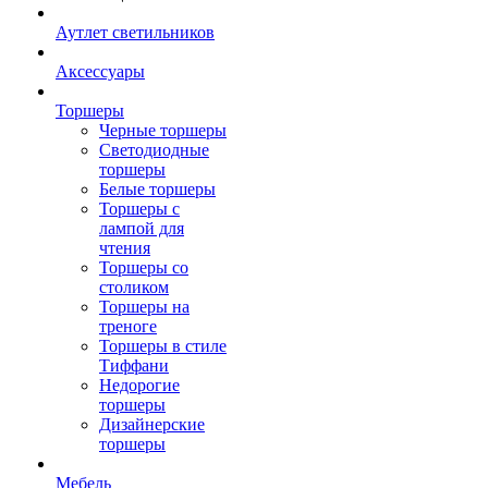
Аутлет светильников
Аксессуары
Торшеры
Черные торшеры
Светодиодные
торшеры
Белые торшеры
Торшеры с
лампой для
чтения
Торшеры со
столиком
Торшеры на
треноге
Торшеры в стиле
Тиффани
Недорогие
торшеры
Дизайнерские
торшеры
Мебель