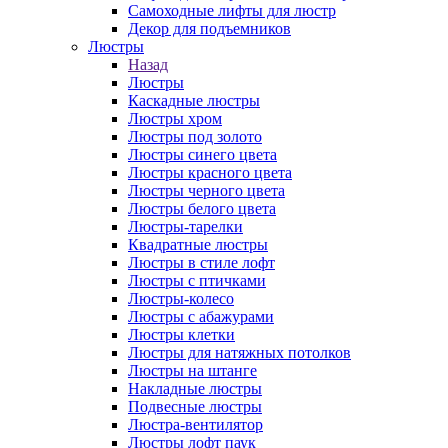
Самоходные лифты для люстр
Декор для подъемников
Люстры
Назад
Люстры
Каскадные люстры
Люстры хром
Люстры под золото
Люстры синего цвета
Люстры красного цвета
Люстры черного цвета
Люстры белого цвета
Люстры-тарелки
Квадратные люстры
Люстры в стиле лофт
Люстры с птичками
Люстры-колесо
Люстры с абажурами
Люстры клетки
Люстры для натяжных потолков
Люстры на штанге
Накладные люстры
Подвесные люстры
Люстра-вентилятор
Люстры лофт паук