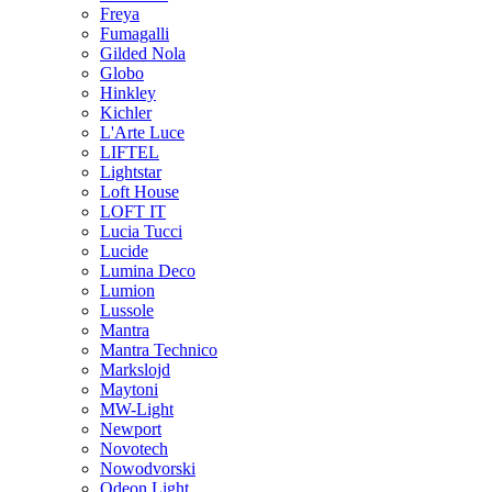
Freya
Fumagalli
Gilded Nola
Globo
Hinkley
Kichler
L'Arte Luce
LIFTEL
Lightstar
Loft House
LOFT IT
Lucia Tucci
Lucide
Lumina Deco
Lumion
Lussole
Mantra
Mantra Technico
Markslojd
Maytoni
MW-Light
Newport
Novotech
Nowodvorski
Odeon Light