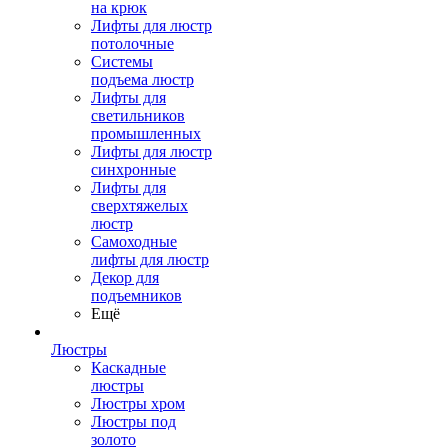
на крюк
Лифты для люстр
потолочные
Системы
подъема люстр
Лифты для
светильников
промышленных
Лифты для люстр
синхронные
Лифты для
сверхтяжелых
люстр
Самоходные
лифты для люстр
Декор для
подъемников
Ещё
Люстры
Каскадные
люстры
Люстры хром
Люстры под
золото