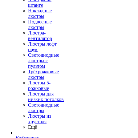
штанге
Накладные
люстры
Подвесные
люстры
Люстра-
вентилятор
Люстры лофт
паук
Светодиодные
люстры с
пультом
Трёхрожковые
люстры
Люстры 5-
рожковые
Люстры для
низких потолков
Cветодиодные
люстры
Люстры из
хрусталя
Ещё