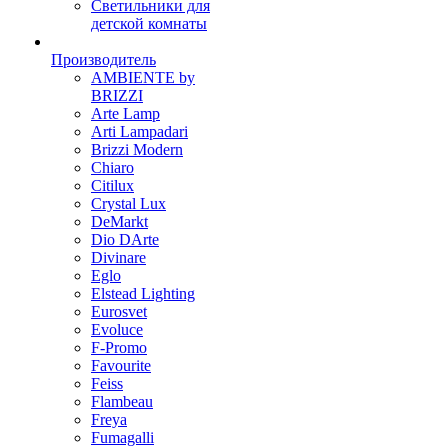
Светильники для
детской комнаты
Производитель
AMBIENTE by
BRIZZI
Arte Lamp
Arti Lampadari
Brizzi Modern
Chiaro
Citilux
Crystal Lux
DeMarkt
Dio DArte
Divinare
Eglo
Elstead Lighting
Eurosvet
Evoluce
F-Promo
Favourite
Feiss
Flambeau
Freya
Fumagalli