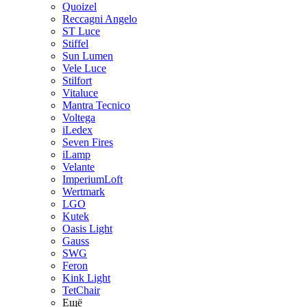
Quoizel
Reccagni Angelo
ST Luce
Stiffel
Sun Lumen
Vele Luce
Stilfort
Vitaluce
Mantra Tecnico
Voltega
iLedex
Seven Fires
iLamp
Velante
ImperiumLoft
Wertmark
LGO
Kutek
Oasis Light
Gauss
SWG
Feron
Kink Light
TetСhair
Ещё