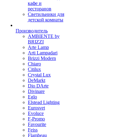
кафе и
ресторанов
Светильники для
детской комнаты
Производитель
AMBIENTE by
BRIZZI
Arte Lamp
Arti Lampadari
Brizzi Modern
Chiaro
Citilux
Crystal Lux
DeMarkt
Dio DArte
Divinare
Eglo
Elstead Lighting
Eurosvet
Evoluce
F-Promo
Favourite
Feiss
Flambeau