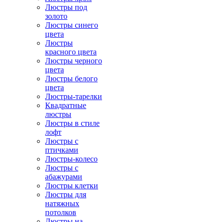
Люстры под
золото
Люстры синего
цвета
Люстры
красного цвета
Люстры черного
цвета
Люстры белого
цвета
Люстры-тарелки
Квадратные
люстры
Люстры в стиле
лофт
Люстры с
птичками
Люстры-колесо
Люстры с
абажурами
Люстры клетки
Люстры для
натяжных
потолков
Люстры на