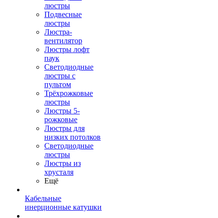
люстры
Подвесные
люстры
Люстра-
вентилятор
Люстры лофт
паук
Светодиодные
люстры с
пультом
Трёхрожковые
люстры
Люстры 5-
рожковые
Люстры для
низких потолков
Cветодиодные
люстры
Люстры из
хрусталя
Ещё
Кабельные
инерционные катушки