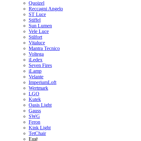
Quoizel
Reccagni Angelo
ST Luce
Stiffel
Sun Lumen
Vele Luce
Stilfort
Vitaluce
Mantra Tecnico
Voltega
iLedex
Seven Fires
iLamp
Velante
ImperiumLoft
Wertmark
LGO
Kutek
Oasis Light
Gauss
SWG
Feron
Kink Light
TetСhair
Ещё