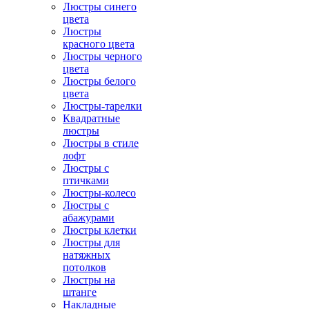
Люстры синего
цвета
Люстры
красного цвета
Люстры черного
цвета
Люстры белого
цвета
Люстры-тарелки
Квадратные
люстры
Люстры в стиле
лофт
Люстры с
птичками
Люстры-колесо
Люстры с
абажурами
Люстры клетки
Люстры для
натяжных
потолков
Люстры на
штанге
Накладные