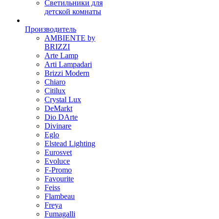
Светильники для
детской комнаты
Производитель
AMBIENTE by
BRIZZI
Arte Lamp
Arti Lampadari
Brizzi Modern
Chiaro
Citilux
Crystal Lux
DeMarkt
Dio DArte
Divinare
Eglo
Elstead Lighting
Eurosvet
Evoluce
F-Promo
Favourite
Feiss
Flambeau
Freya
Fumagalli