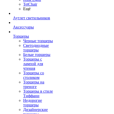
TetСhair
Ещё
Аутлет светильников
Аксессуары
Торшеры
Черные торшеры
Светодиодные
торшеры
Белые торшеры
Торшеры с
лампой для
чтения
Торшеры со
столиком
Торшеры на
треноге
Торшеры в стиле
Тиффани
Недорогие
торшеры
Дизайнерские