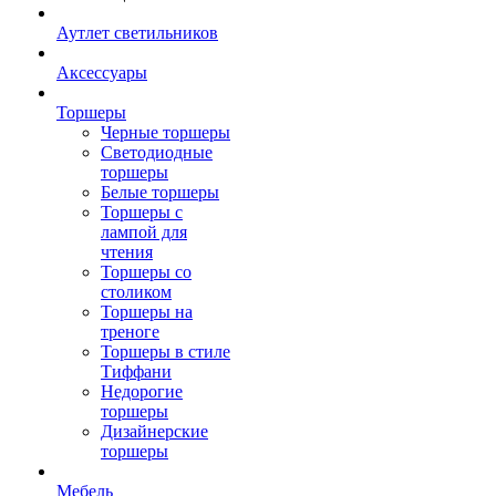
Аутлет светильников
Аксессуары
Торшеры
Черные торшеры
Светодиодные
торшеры
Белые торшеры
Торшеры с
лампой для
чтения
Торшеры со
столиком
Торшеры на
треноге
Торшеры в стиле
Тиффани
Недорогие
торшеры
Дизайнерские
торшеры
Мебель