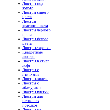
Люстры под
золото
Люстры синего
цвета
Люстры
красного цвета
Люстры черного
цвета
Люстры белого
цвета
Люстры-тарелки
Квадратные
люстры
Люстры в стиле
лофт
Люстры с
птичками
Люстры-колесо
Люстры с
абажурами
Люстры клетки
Люстры для
натяжных
потолков
Люстры на