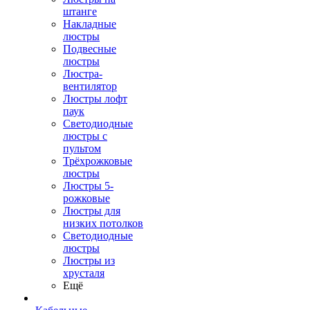
штанге
Накладные
люстры
Подвесные
люстры
Люстра-
вентилятор
Люстры лофт
паук
Светодиодные
люстры с
пультом
Трёхрожковые
люстры
Люстры 5-
рожковые
Люстры для
низких потолков
Cветодиодные
люстры
Люстры из
хрусталя
Ещё