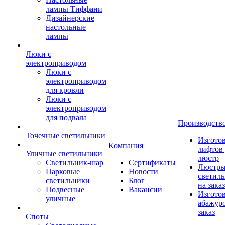
лампы Тиффани
Дизайнерские
настольные
лампы
Люки с
электроприводом
Люки с
электроприводом
для кровли
Люки с
электроприводом
для подвала
Производств
Точечные светильники
Изгото
Компания
лифтов 
Уличные светильники
люстр
Светильник-шар
Сертификаты
Люстры
Парковые
Новости
светил
светильники
Блог
на заказ
Подвесные
Вакансии
Изгото
уличные
абажур
заказ
Споты