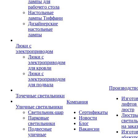
лампы для
рабочего стола
Настольные
лампы Тиффани
Дизайнерские
настольные
лампы
Люки с
электроприводом
Люки с
электроприводом
для кровли
Люки с
электроприводом
для подвала
Производств
Точечные светильники
Изгото
Компания
лифтов 
Уличные светильники
люстр
Светильник-шар
Сертификаты
Люстры
Парковые
Новости
светил
светильники
Блог
на заказ
Подвесные
Вакансии
Изгото
уличные
абажур