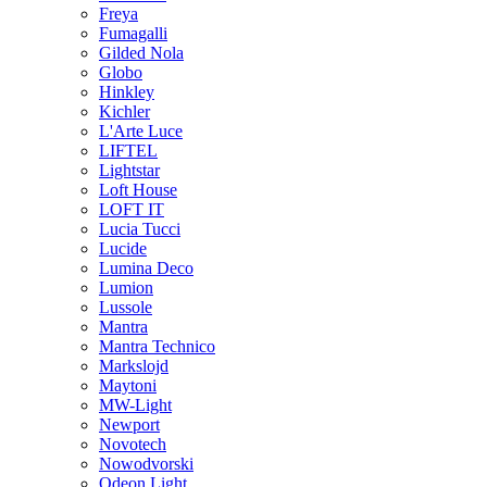
Freya
Fumagalli
Gilded Nola
Globo
Hinkley
Kichler
L'Arte Luce
LIFTEL
Lightstar
Loft House
LOFT IT
Lucia Tucci
Lucide
Lumina Deco
Lumion
Lussole
Mantra
Mantra Technico
Markslojd
Maytoni
MW-Light
Newport
Novotech
Nowodvorski
Odeon Light