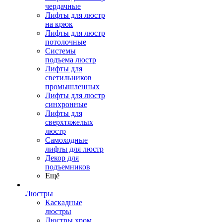
чердачные
Лифты для люстр
на крюк
Лифты для люстр
потолочные
Системы
подъема люстр
Лифты для
светильников
промышленных
Лифты для люстр
синхронные
Лифты для
сверхтяжелых
люстр
Самоходные
лифты для люстр
Декор для
подъемников
Ещё
Люстры
Каскадные
люстры
Люстры хром