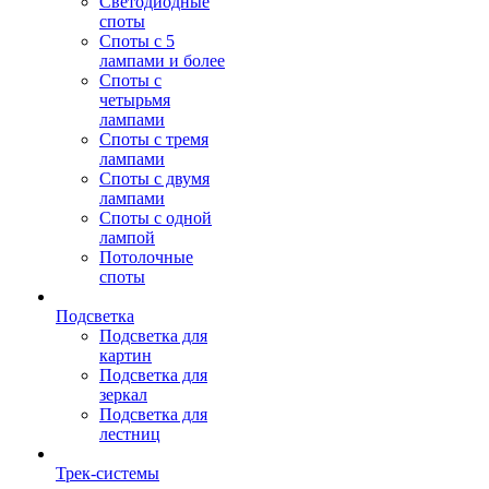
Светодиодные
споты
Споты с 5
лампами и более
Споты с
четырьмя
лампами
Споты с тремя
лампами
Споты с двумя
лампами
Споты с одной
лампой
Потолочные
споты
Подсветка
Подсветка для
картин
Подсветка для
зеркал
Подсветка для
лестниц
Трек-системы