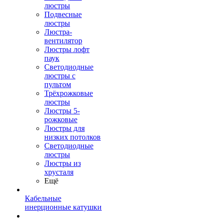
люстры
Подвесные
люстры
Люстра-
вентилятор
Люстры лофт
паук
Светодиодные
люстры с
пультом
Трёхрожковые
люстры
Люстры 5-
рожковые
Люстры для
низких потолков
Cветодиодные
люстры
Люстры из
хрусталя
Ещё
Кабельные
инерционные катушки