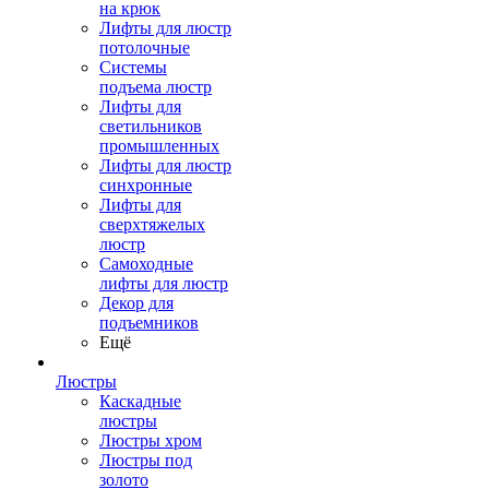
на крюк
Лифты для люстр
потолочные
Системы
подъема люстр
Лифты для
светильников
промышленных
Лифты для люстр
синхронные
Лифты для
сверхтяжелых
люстр
Самоходные
лифты для люстр
Декор для
подъемников
Ещё
Люстры
Каскадные
люстры
Люстры хром
Люстры под
золото