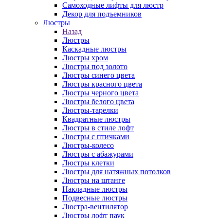
Самоходные лифты для люстр
Декор для подъемников
Люстры
Назад
Люстры
Каскадные люстры
Люстры хром
Люстры под золото
Люстры синего цвета
Люстры красного цвета
Люстры черного цвета
Люстры белого цвета
Люстры-тарелки
Квадратные люстры
Люстры в стиле лофт
Люстры с птичками
Люстры-колесо
Люстры с абажурами
Люстры клетки
Люстры для натяжных потолков
Люстры на штанге
Накладные люстры
Подвесные люстры
Люстра-вентилятор
Люстры лофт паук