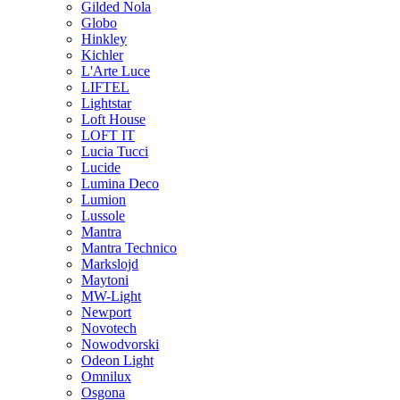
Gilded Nola
Globo
Hinkley
Kichler
L'Arte Luce
LIFTEL
Lightstar
Loft House
LOFT IT
Lucia Tucci
Lucide
Lumina Deco
Lumion
Lussole
Mantra
Mantra Technico
Markslojd
Maytoni
MW-Light
Newport
Novotech
Nowodvorski
Odeon Light
Omnilux
Osgona