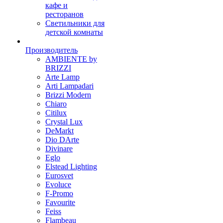
кафе и
ресторанов
Светильники для
детской комнаты
Производитель
AMBIENTE by
BRIZZI
Arte Lamp
Arti Lampadari
Brizzi Modern
Chiaro
Citilux
Crystal Lux
DeMarkt
Dio DArte
Divinare
Eglo
Elstead Lighting
Eurosvet
Evoluce
F-Promo
Favourite
Feiss
Flambeau