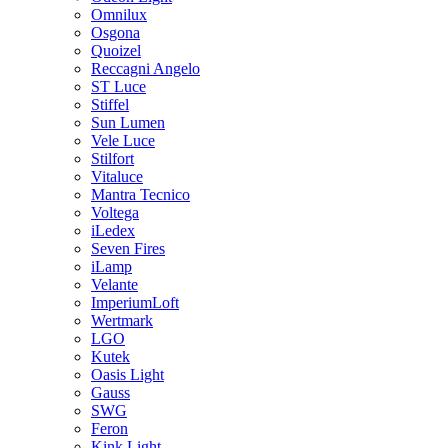
Omnilux
Osgona
Quoizel
Reccagni Angelo
ST Luce
Stiffel
Sun Lumen
Vele Luce
Stilfort
Vitaluce
Mantra Tecnico
Voltega
iLedex
Seven Fires
iLamp
Velante
ImperiumLoft
Wertmark
LGO
Kutek
Oasis Light
Gauss
SWG
Feron
Kink Light