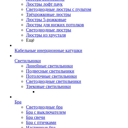
Люстры лофт паук
Светодиодные люстры с пультом
Трёхрожковые люстры
Люстры 5-рожковые
Люстры для низких потолков
Cветодиодные люстры
Люстры из хрусталя
Ещё
Кабельные инерционные катушки
Светильники
Линейные светильники
Подвесные светильники
Потолочные светильники
Светодиодные светильники
Трековые светильники
Бра
Светодиодные бра
Бра с выключателем
Бра свечи
Бра с птичками
Настенные бра