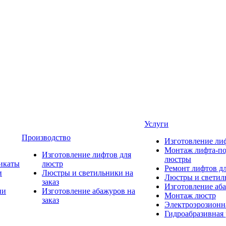
Услуги
Производство
Изготовление ли
Монтаж лифта-по
Изготовление лифтов для
люстры
икаты
люстр
Ремонт лифтов д
и
Люстры и светильники на
Люстры и светиль
заказ
Изготовление аба
ии
Изготовление абажуров на
Монтаж люстр
заказ
Электроэрозионна
Гидроабразивная 