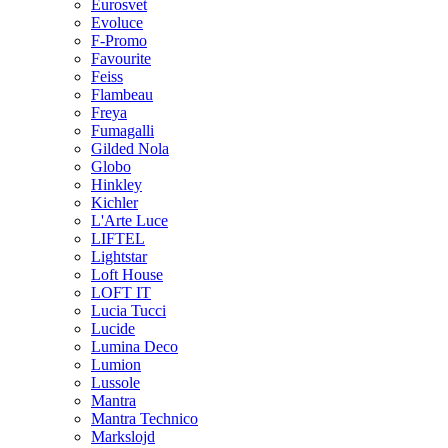
Eurosvet
Evoluce
F-Promo
Favourite
Feiss
Flambeau
Freya
Fumagalli
Gilded Nola
Globo
Hinkley
Kichler
L'Arte Luce
LIFTEL
Lightstar
Loft House
LOFT IT
Lucia Tucci
Lucide
Lumina Deco
Lumion
Lussole
Mantra
Mantra Technico
Markslojd