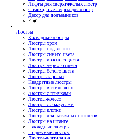
Лифты для сверхтяжелых люстр
Самоходные лифты для люстр
Декор для подъемников
Ещё
Люстры
Каскадные люстры
Люстры хром
Люстры под золото
Люстры синего цвета
Люстры красного цвета
Люстры черного цвета
Люстры белого цвета
Люстры-тарелки
Квадратные люстры
Люстры в стиле лофт
Люстры с птичками
Люстры-колесо
Люстры с абажурами
Люстры клетки
Люстры для натяжных потолков
Люстры на штанге
Накладные люстры
Подвесные люстры
Люстра-вентилятор