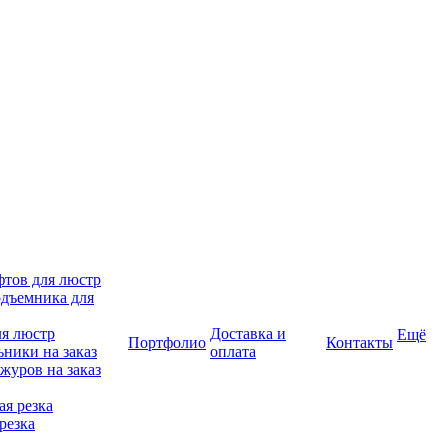
фтов для люстр
дъемника для
ля люстр
Доставка и
Ещё
Портфолио
Контакты
ники на заказ
оплата
журов на заказ
я резка
резка