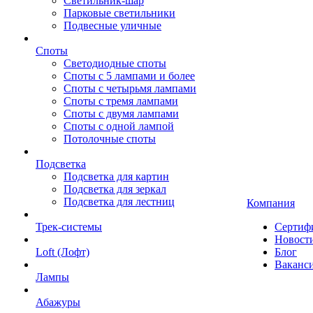
Светильник-шар
Парковые светильники
Подвесные уличные
Споты
Светодиодные споты
Споты с 5 лампами и более
Споты с четырьмя лампами
Споты с тремя лампами
Споты с двумя лампами
Споты с одной лампой
Потолочные споты
Подсветка
Подсветка для картин
Подсветка для зеркал
Подсветка для лестниц
Компания
Трек-системы
Сертиф
Новост
Loft (Лофт)
Блог
Ваканс
Лампы
Абажуры