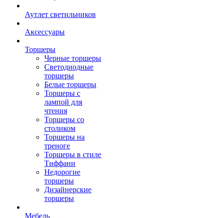
Аутлет светильников
Аксессуары
Торшеры
Черные торшеры
Светодиодные
торшеры
Белые торшеры
Торшеры с
лампой для
чтения
Торшеры со
столиком
Торшеры на
треноге
Торшеры в стиле
Тиффани
Недорогие
торшеры
Дизайнерские
торшеры
Мебель