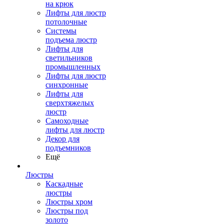
на крюк
Лифты для люстр
потолочные
Системы
подъема люстр
Лифты для
светильников
промышленных
Лифты для люстр
синхронные
Лифты для
сверхтяжелых
люстр
Самоходные
лифты для люстр
Декор для
подъемников
Ещё
Люстры
Каскадные
люстры
Люстры хром
Люстры под
золото