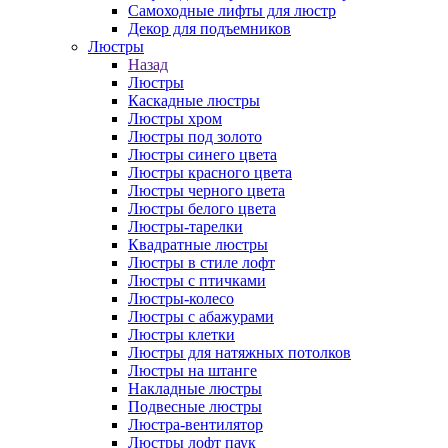
Самоходные лифты для люстр
Декор для подъемников
Люстры
Назад
Люстры
Каскадные люстры
Люстры хром
Люстры под золото
Люстры синего цвета
Люстры красного цвета
Люстры черного цвета
Люстры белого цвета
Люстры-тарелки
Квадратные люстры
Люстры в стиле лофт
Люстры с птичками
Люстры-колесо
Люстры с абажурами
Люстры клетки
Люстры для натяжных потолков
Люстры на штанге
Накладные люстры
Подвесные люстры
Люстра-вентилятор
Люстры лофт паук