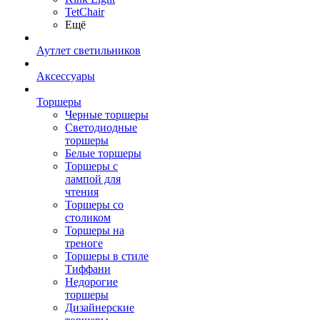
TetСhair
Ещё
Аутлет светильников
Аксессуары
Торшеры
Черные торшеры
Светодиодные
торшеры
Белые торшеры
Торшеры с
лампой для
чтения
Торшеры со
столиком
Торшеры на
треноге
Торшеры в стиле
Тиффани
Недорогие
торшеры
Дизайнерские