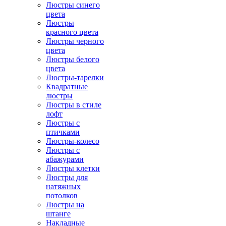
Люстры синего
цвета
Люстры
красного цвета
Люстры черного
цвета
Люстры белого
цвета
Люстры-тарелки
Квадратные
люстры
Люстры в стиле
лофт
Люстры с
птичками
Люстры-колесо
Люстры с
абажурами
Люстры клетки
Люстры для
натяжных
потолков
Люстры на
штанге
Накладные