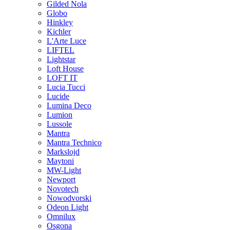
Gilded Nola
Globo
Hinkley
Kichler
L'Arte Luce
LIFTEL
Lightstar
Loft House
LOFT IT
Lucia Tucci
Lucide
Lumina Deco
Lumion
Lussole
Mantra
Mantra Technico
Markslojd
Maytoni
MW-Light
Newport
Novotech
Nowodvorski
Odeon Light
Omnilux
Osgona