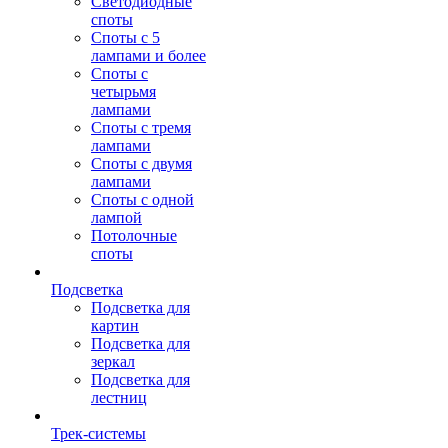
Светодиодные
споты
Споты с 5
лампами и более
Споты с
четырьмя
лампами
Споты с тремя
лампами
Споты с двумя
лампами
Споты с одной
лампой
Потолочные
споты
Подсветка
Подсветка для
картин
Подсветка для
зеркал
Подсветка для
лестниц
Трек-системы