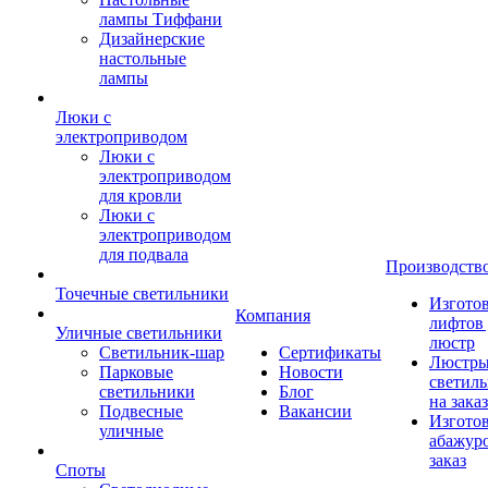
лампы Тиффани
Дизайнерские
настольные
лампы
Люки с
электроприводом
Люки с
электроприводом
для кровли
Люки с
электроприводом
для подвала
Производств
Точечные светильники
Изгото
Компания
лифтов 
Уличные светильники
люстр
Светильник-шар
Сертификаты
Люстры
Парковые
Новости
светил
светильники
Блог
на заказ
Подвесные
Вакансии
Изгото
уличные
абажур
заказ
Споты