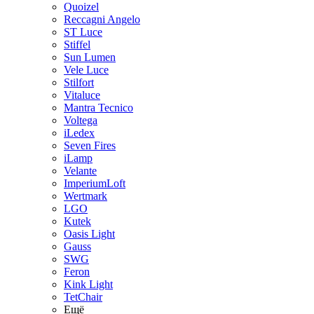
Quoizel
Reccagni Angelo
ST Luce
Stiffel
Sun Lumen
Vele Luce
Stilfort
Vitaluce
Mantra Tecnico
Voltega
iLedex
Seven Fires
iLamp
Velante
ImperiumLoft
Wertmark
LGO
Kutek
Oasis Light
Gauss
SWG
Feron
Kink Light
TetСhair
Ещё