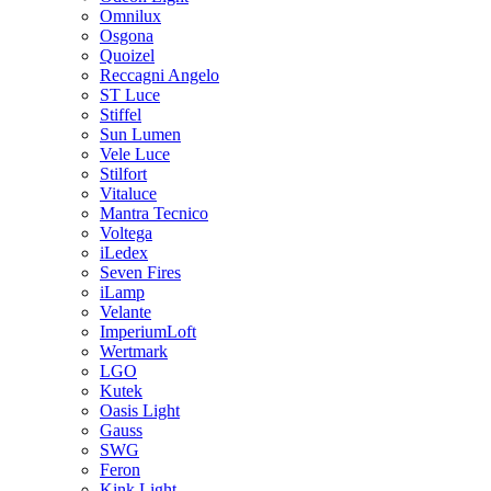
Omnilux
Osgona
Quoizel
Reccagni Angelo
ST Luce
Stiffel
Sun Lumen
Vele Luce
Stilfort
Vitaluce
Mantra Tecnico
Voltega
iLedex
Seven Fires
iLamp
Velante
ImperiumLoft
Wertmark
LGO
Kutek
Oasis Light
Gauss
SWG
Feron
Kink Light