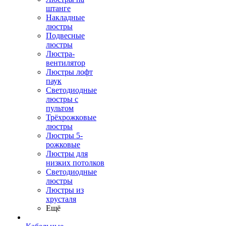
штанге
Накладные
люстры
Подвесные
люстры
Люстра-
вентилятор
Люстры лофт
паук
Светодиодные
люстры с
пультом
Трёхрожковые
люстры
Люстры 5-
рожковые
Люстры для
низких потолков
Cветодиодные
люстры
Люстры из
хрусталя
Ещё