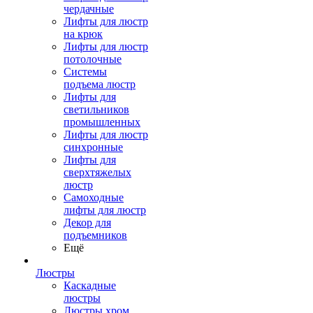
чердачные
Лифты для люстр
на крюк
Лифты для люстр
потолочные
Системы
подъема люстр
Лифты для
светильников
промышленных
Лифты для люстр
синхронные
Лифты для
сверхтяжелых
люстр
Самоходные
лифты для люстр
Декор для
подъемников
Ещё
Люстры
Каскадные
люстры
Люстры хром