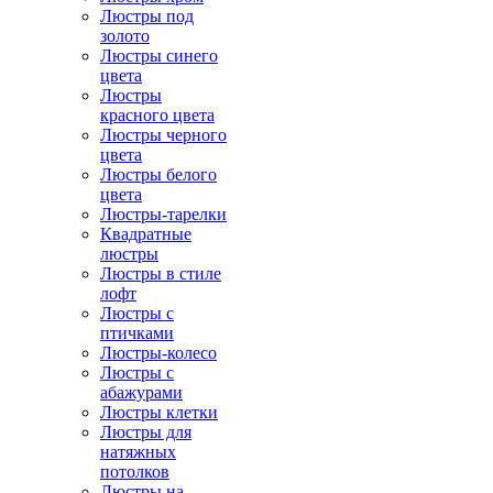
Люстры под
золото
Люстры синего
цвета
Люстры
красного цвета
Люстры черного
цвета
Люстры белого
цвета
Люстры-тарелки
Квадратные
люстры
Люстры в стиле
лофт
Люстры с
птичками
Люстры-колесо
Люстры с
абажурами
Люстры клетки
Люстры для
натяжных
потолков
Люстры на