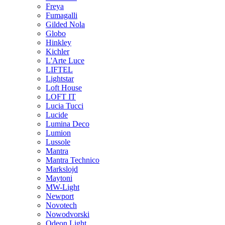
Freya
Fumagalli
Gilded Nola
Globo
Hinkley
Kichler
L'Arte Luce
LIFTEL
Lightstar
Loft House
LOFT IT
Lucia Tucci
Lucide
Lumina Deco
Lumion
Lussole
Mantra
Mantra Technico
Markslojd
Maytoni
MW-Light
Newport
Novotech
Nowodvorski
Odeon Light