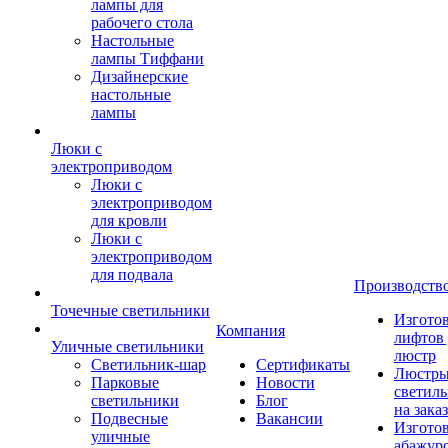
лампы для
рабочего стола
Настольные
лампы Тиффани
Дизайнерские
настольные
лампы
Люки с
электроприводом
Люки с
электроприводом
для кровли
Люки с
электроприводом
для подвала
Производств
Точечные светильники
Изгото
Компания
лифтов 
Уличные светильники
люстр
Светильник-шар
Сертификаты
Люстры
Парковые
Новости
светил
светильники
Блог
на заказ
Подвесные
Вакансии
Изгото
уличные
абажур