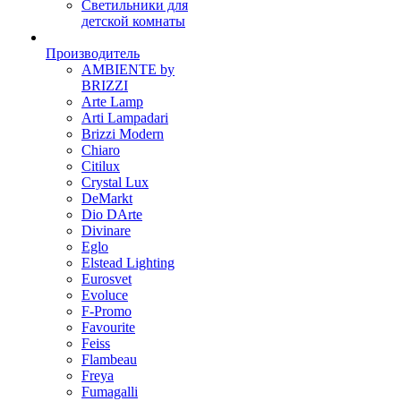
Светильники для
детской комнаты
Производитель
AMBIENTE by
BRIZZI
Arte Lamp
Arti Lampadari
Brizzi Modern
Chiaro
Citilux
Crystal Lux
DeMarkt
Dio DArte
Divinare
Eglo
Elstead Lighting
Eurosvet
Evoluce
F-Promo
Favourite
Feiss
Flambeau
Freya
Fumagalli