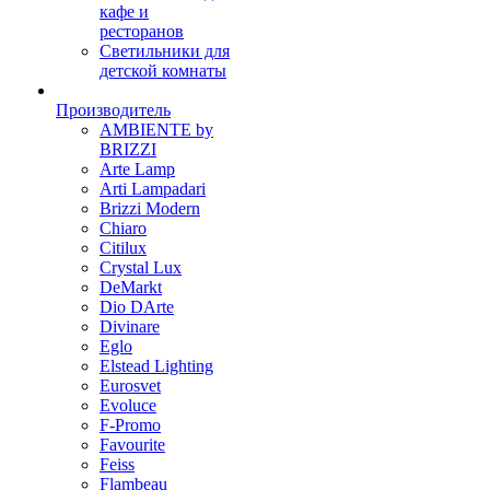
кафе и
ресторанов
Светильники для
детской комнаты
Производитель
AMBIENTE by
BRIZZI
Arte Lamp
Arti Lampadari
Brizzi Modern
Chiaro
Citilux
Crystal Lux
DeMarkt
Dio DArte
Divinare
Eglo
Elstead Lighting
Eurosvet
Evoluce
F-Promo
Favourite
Feiss
Flambeau