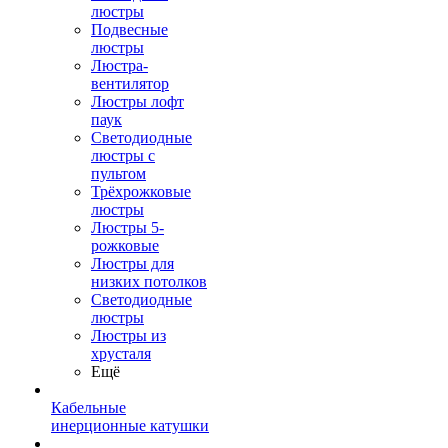
люстры
Подвесные
люстры
Люстра-
вентилятор
Люстры лофт
паук
Светодиодные
люстры с
пультом
Трёхрожковые
люстры
Люстры 5-
рожковые
Люстры для
низких потолков
Cветодиодные
люстры
Люстры из
хрусталя
Ещё
Кабельные
инерционные катушки