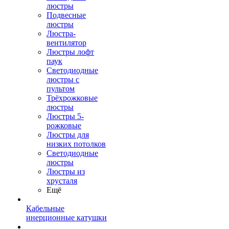
люстры
Подвесные
люстры
Люстра-
вентилятор
Люстры лофт
паук
Светодиодные
люстры с
пультом
Трёхрожковые
люстры
Люстры 5-
рожковые
Люстры для
низких потолков
Cветодиодные
люстры
Люстры из
хрусталя
Ещё
Кабельные
инерционные катушки