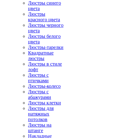
Люстры синего
цвета
Люстры
красного цвета
Люстры черного
цвета
Люстры белого
цвета
Люстры-тарелки
Квадратные
люстры
Люстры в стиле
лофт
Люстры с
птичками
Люстры-колесо
Люстры с
абажурами
Люстры клетки
Люстры для
натяжных
потолков
Люстры на
штанге
Накладные