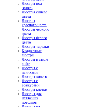
Люстры под
золото
Люстры синего
цвета
Люстры
красного цвета
Люстры черного
цвета
Люстры белого
цвета
Люстры-тарелки
Квадратные
люстры
Люстры в стиле
лофт
Люстры с
птичками
Люстры-колесо
Люстры с
абажурами
Люстры клетки
Люстры для
натяжных
потолков
Люстры на