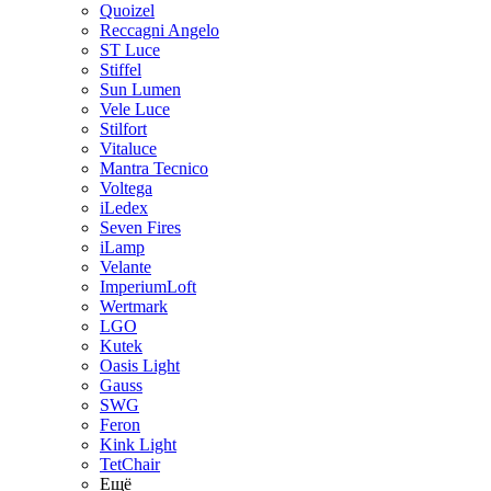
Quoizel
Reccagni Angelo
ST Luce
Stiffel
Sun Lumen
Vele Luce
Stilfort
Vitaluce
Mantra Tecnico
Voltega
iLedex
Seven Fires
iLamp
Velante
ImperiumLoft
Wertmark
LGO
Kutek
Oasis Light
Gauss
SWG
Feron
Kink Light
TetСhair
Ещё