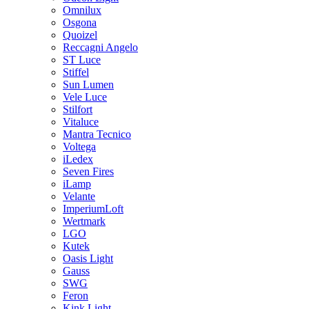
Omnilux
Osgona
Quoizel
Reccagni Angelo
ST Luce
Stiffel
Sun Lumen
Vele Luce
Stilfort
Vitaluce
Mantra Tecnico
Voltega
iLedex
Seven Fires
iLamp
Velante
ImperiumLoft
Wertmark
LGO
Kutek
Oasis Light
Gauss
SWG
Feron
Kink Light