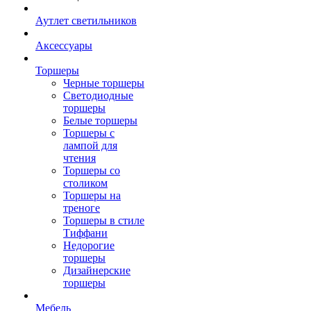
Аутлет светильников
Аксессуары
Торшеры
Черные торшеры
Светодиодные
торшеры
Белые торшеры
Торшеры с
лампой для
чтения
Торшеры со
столиком
Торшеры на
треноге
Торшеры в стиле
Тиффани
Недорогие
торшеры
Дизайнерские
торшеры
Мебель