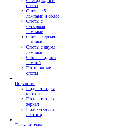
Светодиодные
споты
Споты с 5
лампами и более
Споты с
четырьмя
лампами
Споты с тремя
лампами
Споты с двумя
лампами
Споты с одной
лампой
Потолочные
споты
Подсветка
Подсветка для
картин
Подсветка для
зеркал
Подсветка для
лестниц
Трек-системы