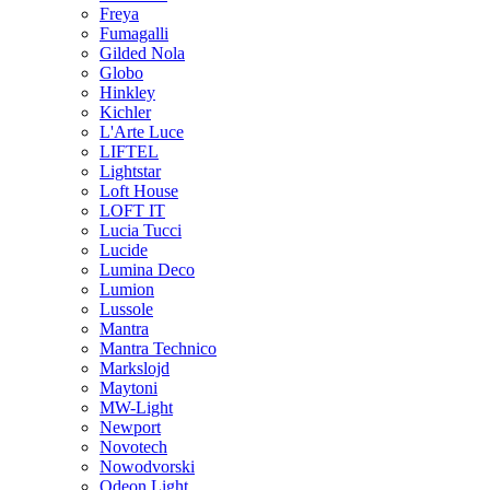
Freya
Fumagalli
Gilded Nola
Globo
Hinkley
Kichler
L'Arte Luce
LIFTEL
Lightstar
Loft House
LOFT IT
Lucia Tucci
Lucide
Lumina Deco
Lumion
Lussole
Mantra
Mantra Technico
Markslojd
Maytoni
MW-Light
Newport
Novotech
Nowodvorski
Odeon Light