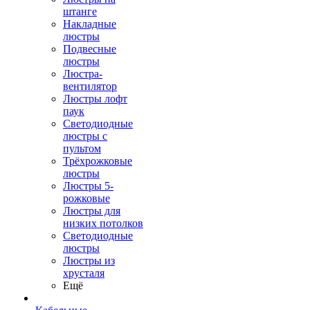
штанге
Накладные
люстры
Подвесные
люстры
Люстра-
вентилятор
Люстры лофт
паук
Светодиодные
люстры с
пультом
Трёхрожковые
люстры
Люстры 5-
рожковые
Люстры для
низких потолков
Cветодиодные
люстры
Люстры из
хрусталя
Ещё