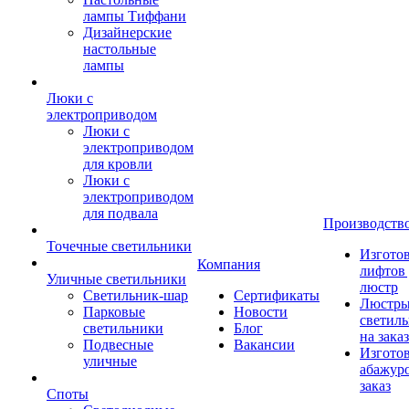
лампы Тиффани
Дизайнерские
настольные
лампы
Люки с
электроприводом
Люки с
электроприводом
для кровли
Люки с
электроприводом
для подвала
Производств
Точечные светильники
Изгото
Компания
лифтов 
Уличные светильники
люстр
Светильник-шар
Сертификаты
Люстры
Парковые
Новости
светил
светильники
Блог
на заказ
Подвесные
Вакансии
Изгото
уличные
абажур
заказ
Споты