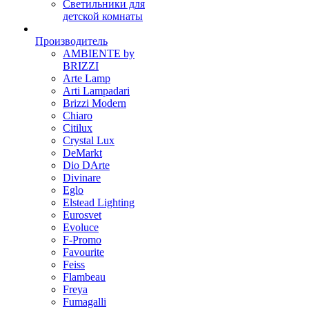
Светильники для
детской комнаты
Производитель
AMBIENTE by
BRIZZI
Arte Lamp
Arti Lampadari
Brizzi Modern
Chiaro
Citilux
Crystal Lux
DeMarkt
Dio DArte
Divinare
Eglo
Elstead Lighting
Eurosvet
Evoluce
F-Promo
Favourite
Feiss
Flambeau
Freya
Fumagalli