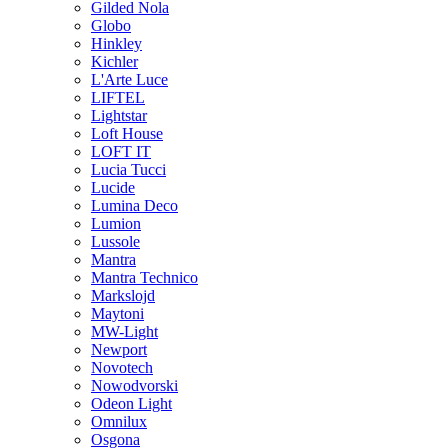
Gilded Nola
Globo
Hinkley
Kichler
L'Arte Luce
LIFTEL
Lightstar
Loft House
LOFT IT
Lucia Tucci
Lucide
Lumina Deco
Lumion
Lussole
Mantra
Mantra Technico
Markslojd
Maytoni
MW-Light
Newport
Novotech
Nowodvorski
Odeon Light
Omnilux
Osgona