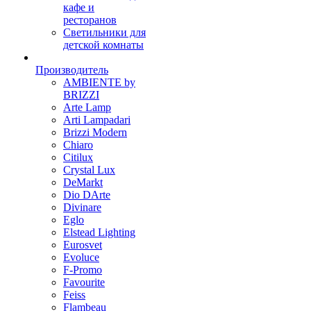
кафе и
ресторанов
Светильники для
детской комнаты
Производитель
AMBIENTE by
BRIZZI
Arte Lamp
Arti Lampadari
Brizzi Modern
Chiaro
Citilux
Crystal Lux
DeMarkt
Dio DArte
Divinare
Eglo
Elstead Lighting
Eurosvet
Evoluce
F-Promo
Favourite
Feiss
Flambeau