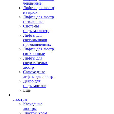
чердачные
Лифты для люстр
на крюк
Лифты для люстр
потолочные
Системы
подъема люстр
Лифты для
светильников
промышленных
Лифты для люстр
синхронные
Лифты для
сверхтяжелых
люстр
Самоходные
лифты для люстр
Декор для
подъемников
Ещё
Люстры
Каскадные
люстры
Люстры хром