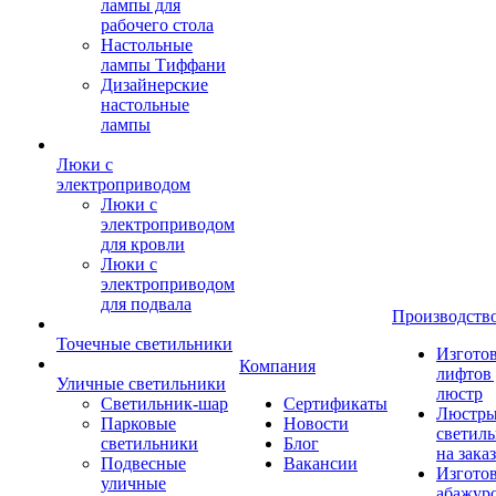
лампы для
рабочего стола
Настольные
лампы Тиффани
Дизайнерские
настольные
лампы
Люки с
электроприводом
Люки с
электроприводом
для кровли
Люки с
электроприводом
для подвала
Производств
Точечные светильники
Изгото
Компания
лифтов 
Уличные светильники
люстр
Светильник-шар
Сертификаты
Люстры
Парковые
Новости
светил
светильники
Блог
на заказ
Подвесные
Вакансии
Изгото
уличные
абажур