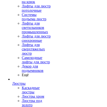
на крюк
Лифты для люстр
потолочные
Системы
подъема люстр
Лифты для
светильников
промышленных
Лифты для люстр
синхронные
Лифты для
сверхтяжелых
люстр
Самоходные
лифты для люстр
Декор для
подъемников
Ещё
Люстры
Каскадные
люстры
Люстры хром
Люстры под
золото