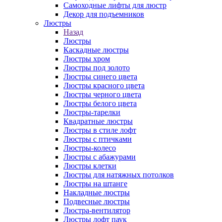
Самоходные лифты для люстр
Декор для подъемников
Люстры
Назад
Люстры
Каскадные люстры
Люстры хром
Люстры под золото
Люстры синего цвета
Люстры красного цвета
Люстры черного цвета
Люстры белого цвета
Люстры-тарелки
Квадратные люстры
Люстры в стиле лофт
Люстры с птичками
Люстры-колесо
Люстры с абажурами
Люстры клетки
Люстры для натяжных потолков
Люстры на штанге
Накладные люстры
Подвесные люстры
Люстра-вентилятор
Люстры лофт паук