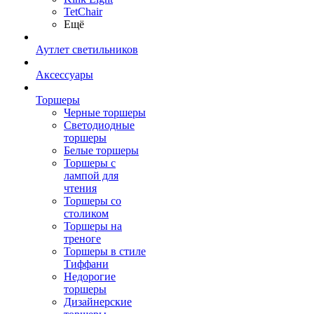
TetСhair
Ещё
Аутлет светильников
Аксессуары
Торшеры
Черные торшеры
Светодиодные
торшеры
Белые торшеры
Торшеры с
лампой для
чтения
Торшеры со
столиком
Торшеры на
треноге
Торшеры в стиле
Тиффани
Недорогие
торшеры
Дизайнерские