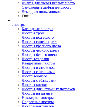
Лифты для сверхтяжелых люстр
Самоходные лифты для люстр
Декор для подъемников
Ещё
Люстры
Каскадные люстры
Люстры хром
Люстры под золото
Люстры синего цвета
Люстры красного цвета
Люстры черного цвета
Люстры белого цвета
Люстры-тарелки
Квадратные люстры
Люстры в стиле лофт
Люстры с птичками
Люстры-колесо
Люстры с абажурами
Люстры клетки
Люстры для натяжных потолков
Люстры на штанге
Накладные люстры
Подвесные люстры
Люстра-вентилятор