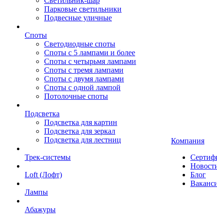
Светильник-шар
Парковые светильники
Подвесные уличные
Споты
Светодиодные споты
Споты с 5 лампами и более
Споты с четырьмя лампами
Споты с тремя лампами
Споты с двумя лампами
Споты с одной лампой
Потолочные споты
Подсветка
Подсветка для картин
Подсветка для зеркал
Подсветка для лестниц
Компания
Трек-системы
Сертиф
Новост
Loft (Лофт)
Блог
Ваканс
Лампы
Абажуры