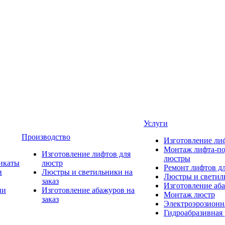
Услуги
Производство
Изготовление ли
Монтаж лифта-по
Изготовление лифтов для
люстры
икаты
люстр
Ремонт лифтов д
и
Люстры и светильники на
Люстры и светиль
заказ
Изготовление аба
ии
Изготовление абажуров на
Монтаж люстр
заказ
Электроэрозионна
Гидроабразивная 