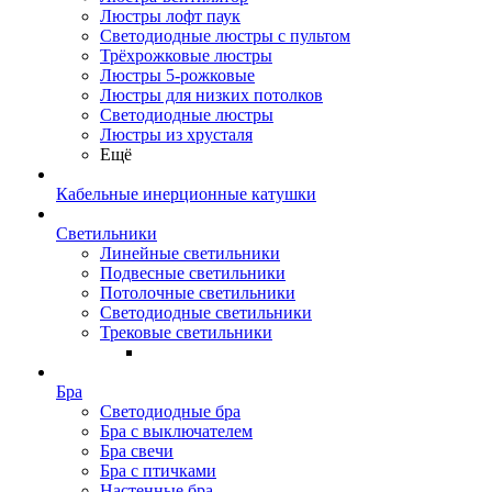
Люстры лофт паук
Светодиодные люстры с пультом
Трёхрожковые люстры
Люстры 5-рожковые
Люстры для низких потолков
Cветодиодные люстры
Люстры из хрусталя
Ещё
Кабельные инерционные катушки
Светильники
Линейные светильники
Подвесные светильники
Потолочные светильники
Светодиодные светильники
Трековые светильники
Бра
Светодиодные бра
Бра с выключателем
Бра свечи
Бра с птичками
Настенные бра