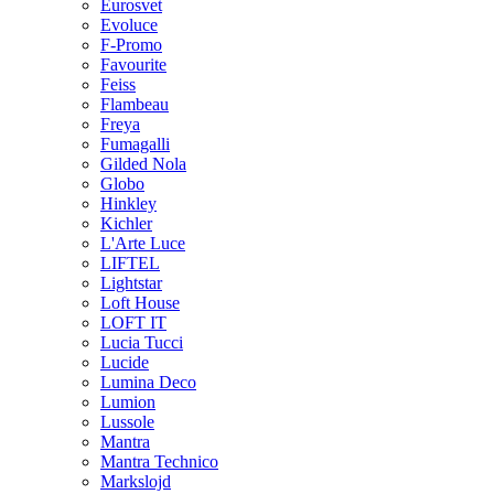
Eurosvet
Evoluce
F-Promo
Favourite
Feiss
Flambeau
Freya
Fumagalli
Gilded Nola
Globo
Hinkley
Kichler
L'Arte Luce
LIFTEL
Lightstar
Loft House
LOFT IT
Lucia Tucci
Lucide
Lumina Deco
Lumion
Lussole
Mantra
Mantra Technico
Markslojd