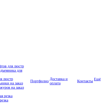
фтов для люстр
дъемника для
ля люстр
Доставка и
Ещё
Портфолио
Контакты
ники на заказ
оплата
журов на заказ
я резка
резка