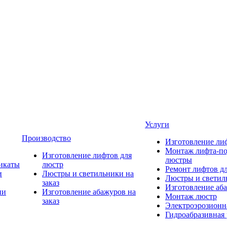
Услуги
Производство
Изготовление ли
Монтаж лифта-по
Изготовление лифтов для
люстры
икаты
люстр
Ремонт лифтов д
и
Люстры и светильники на
Люстры и светиль
заказ
Изготовление аба
ии
Изготовление абажуров на
Монтаж люстр
заказ
Электроэрозионна
Гидроабразивная 