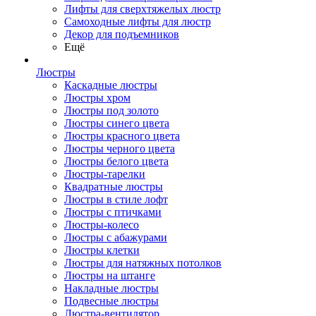
Лифты для сверхтяжелых люстр
Самоходные лифты для люстр
Декор для подъемников
Ещё
Люстры
Каскадные люстры
Люстры хром
Люстры под золото
Люстры синего цвета
Люстры красного цвета
Люстры черного цвета
Люстры белого цвета
Люстры-тарелки
Квадратные люстры
Люстры в стиле лофт
Люстры с птичками
Люстры-колесо
Люстры с абажурами
Люстры клетки
Люстры для натяжных потолков
Люстры на штанге
Накладные люстры
Подвесные люстры
Люстра-вентилятор