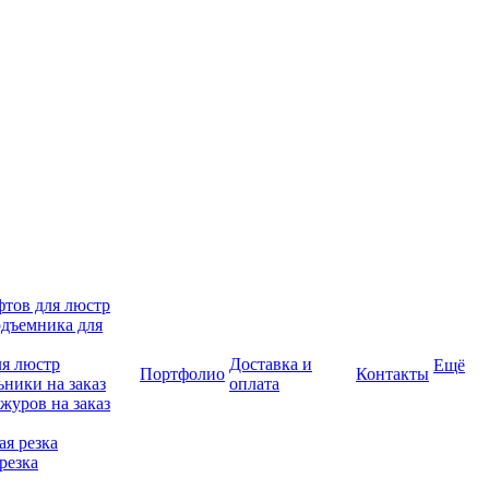
фтов для люстр
дъемника для
ля люстр
Доставка и
Ещё
Портфолио
Контакты
ники на заказ
оплата
журов на заказ
я резка
резка