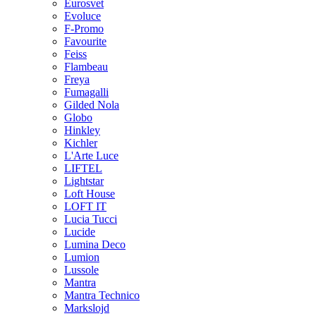
Eurosvet
Evoluce
F-Promo
Favourite
Feiss
Flambeau
Freya
Fumagalli
Gilded Nola
Globo
Hinkley
Kichler
L'Arte Luce
LIFTEL
Lightstar
Loft House
LOFT IT
Lucia Tucci
Lucide
Lumina Deco
Lumion
Lussole
Mantra
Mantra Technico
Markslojd