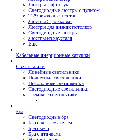
Люстры лофт паук
Светодиодные люстры с пультом
Трёхрожковые люстры
Люстры 5-рожковые
Люстры для низких потолков
Cветодиодные люстры
Люстры из хрусталя
Ещё
Кабельные инерционные катушки
Светильники
Линейные светильники
Подвесные светильники
Потолочные светильники
Светодиодные светильники
Трековые светильники
Бра
Светодиодные бра
Бра с выключателем
Бра свечи
Бра с птичками
Настенные бра