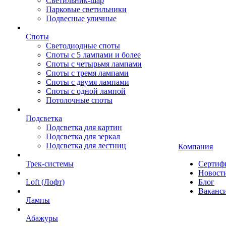
Светильник-шар
Парковые светильники
Подвесные уличные
Споты
Светодиодные споты
Споты с 5 лампами и более
Споты с четырьмя лампами
Споты с тремя лампами
Споты с двумя лампами
Споты с одной лампой
Потолочные споты
Подсветка
Подсветка для картин
Подсветка для зеркал
Подсветка для лестниц
Компания
Трек-системы
Сертиф
Новост
Loft (Лофт)
Блог
Ваканс
Лампы
Абажуры