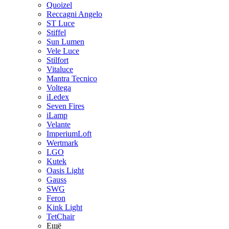
Quoizel
Reccagni Angelo
ST Luce
Stiffel
Sun Lumen
Vele Luce
Stilfort
Vitaluce
Mantra Tecnico
Voltega
iLedex
Seven Fires
iLamp
Velante
ImperiumLoft
Wertmark
LGO
Kutek
Oasis Light
Gauss
SWG
Feron
Kink Light
TetСhair
Ещё