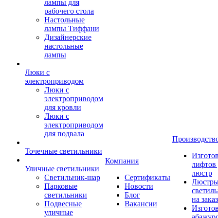
лампы для
рабочего стола
Настольные
лампы Тиффани
Дизайнерские
настольные
лампы
Люки с
электроприводом
Люки с
электроприводом
для кровли
Люки с
электроприводом
для подвала
Производств
Точечные светильники
Изгото
Компания
лифтов 
Уличные светильники
люстр
Светильник-шар
Сертификаты
Люстры
Парковые
Новости
светил
светильники
Блог
на заказ
Подвесные
Вакансии
Изгото
уличные
абажур