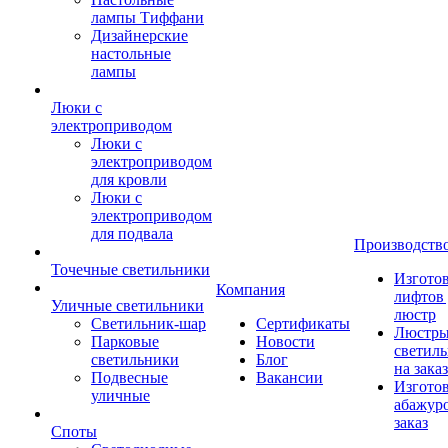
лампы Тиффани
Дизайнерские
настольные
лампы
Люки с
электроприводом
Люки с
электроприводом
для кровли
Люки с
электроприводом
для подвала
Производств
Точечные светильники
Изгото
Компания
лифтов 
Уличные светильники
люстр
Светильник-шар
Сертификаты
Люстры
Парковые
Новости
светил
светильники
Блог
на заказ
Подвесные
Вакансии
Изгото
уличные
абажур
заказ
Споты