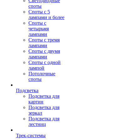
Светодиодные
споты
Споты с 5
лампами и более
Споты с
четырьмя
лампами
Споты с тремя
лампами
Споты с двумя
лампами
Споты с одной
лампой
Потолочные
споты
Подсветка
Подсветка для
картин
Подсветка для
зеркал
Подсветка для
лестниц
Трек-системы