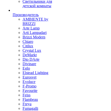
Светильники для
детской комнаты
Производитель
AMBIENTE by
BRIZZI
Arte Lamp
Arti Lampadari
Brizzi Modern
Chiaro
Citilux
Crystal Lux
DeMarkt
Dio DArte
Divinare
Eglo
Elstead Lighting
Eurosvet
Evoluce
F-Promo
Favourite
Feiss
Flambeau
Freya
Fumagalli