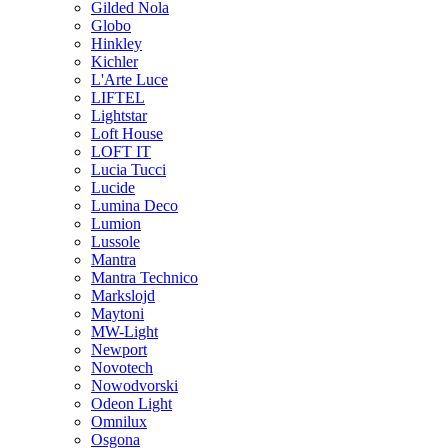
Gilded Nola
Globo
Hinkley
Kichler
L'Arte Luce
LIFTEL
Lightstar
Loft House
LOFT IT
Lucia Tucci
Lucide
Lumina Deco
Lumion
Lussole
Mantra
Mantra Technico
Markslojd
Maytoni
MW-Light
Newport
Novotech
Nowodvorski
Odeon Light
Omnilux
Osgona