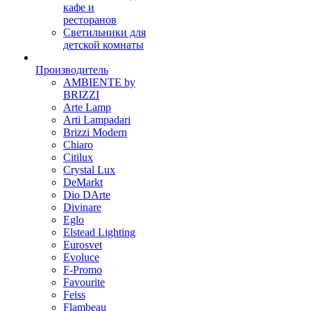
кафе и
ресторанов
Светильники для
детской комнаты
Производитель
AMBIENTE by
BRIZZI
Arte Lamp
Arti Lampadari
Brizzi Modern
Chiaro
Citilux
Crystal Lux
DeMarkt
Dio DArte
Divinare
Eglo
Elstead Lighting
Eurosvet
Evoluce
F-Promo
Favourite
Feiss
Flambeau