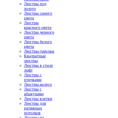
Люстры под
золото
Люстры синего
цвета
Люстры
красного цвета
Люстры черного
цвета
Люстры белого
цвета
Люстры-тарелки
Квадратные
люстры
Люстры в стиле
лофт
Люстры с
птичками
Люстры-колесо
Люстры с
абажурами
Люстры клетки
Люстры для
натяжных
потолков
Люстры на