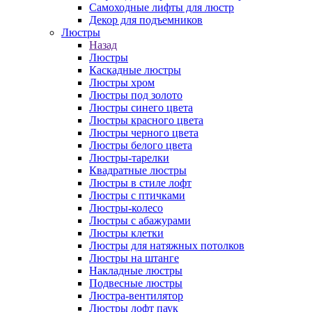
Самоходные лифты для люстр
Декор для подъемников
Люстры
Назад
Люстры
Каскадные люстры
Люстры хром
Люстры под золото
Люстры синего цвета
Люстры красного цвета
Люстры черного цвета
Люстры белого цвета
Люстры-тарелки
Квадратные люстры
Люстры в стиле лофт
Люстры с птичками
Люстры-колесо
Люстры с абажурами
Люстры клетки
Люстры для натяжных потолков
Люстры на штанге
Накладные люстры
Подвесные люстры
Люстра-вентилятор
Люстры лофт паук