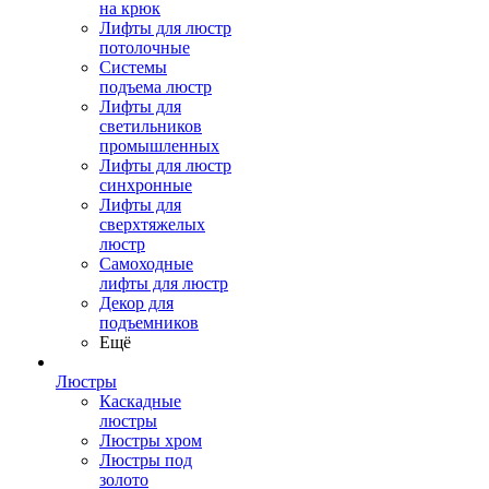
на крюк
Лифты для люстр
потолочные
Системы
подъема люстр
Лифты для
светильников
промышленных
Лифты для люстр
синхронные
Лифты для
сверхтяжелых
люстр
Самоходные
лифты для люстр
Декор для
подъемников
Ещё
Люстры
Каскадные
люстры
Люстры хром
Люстры под
золото