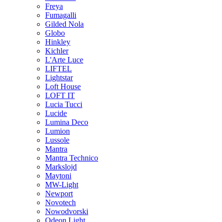
Freya
Fumagalli
Gilded Nola
Globo
Hinkley
Kichler
L'Arte Luce
LIFTEL
Lightstar
Loft House
LOFT IT
Lucia Tucci
Lucide
Lumina Deco
Lumion
Lussole
Mantra
Mantra Technico
Markslojd
Maytoni
MW-Light
Newport
Novotech
Nowodvorski
Odeon Light