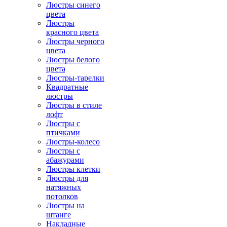
Люстры синего
цвета
Люстры
красного цвета
Люстры черного
цвета
Люстры белого
цвета
Люстры-тарелки
Квадратные
люстры
Люстры в стиле
лофт
Люстры с
птичками
Люстры-колесо
Люстры с
абажурами
Люстры клетки
Люстры для
натяжных
потолков
Люстры на
штанге
Накладные