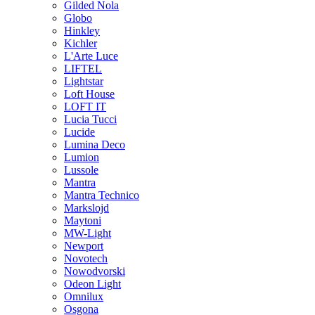
Gilded Nola
Globo
Hinkley
Kichler
L'Arte Luce
LIFTEL
Lightstar
Loft House
LOFT IT
Lucia Tucci
Lucide
Lumina Deco
Lumion
Lussole
Mantra
Mantra Technico
Markslojd
Maytoni
MW-Light
Newport
Novotech
Nowodvorski
Odeon Light
Omnilux
Osgona