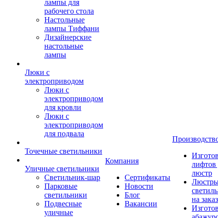
лампы для
рабочего стола
Настольные
лампы Тиффани
Дизайнерские
настольные
лампы
Люки с
электроприводом
Люки с
электроприводом
для кровли
Люки с
электроприводом
для подвала
Производств
Точечные светильники
Изгото
Компания
лифтов 
Уличные светильники
люстр
Светильник-шар
Сертификаты
Люстры
Парковые
Новости
светил
светильники
Блог
на заказ
Подвесные
Вакансии
Изгото
уличные
абажур