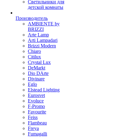
Светильники для
детской комнаты
Производитель
AMBIENTE by
BRIZZI
Arte Lamp
Arti Lampadari
Brizzi Modern
Chiaro
Citilux
Crystal Lux
DeMarkt
Dio DArte
Divinare
Eglo
Elstead Lighting
Eurosvet
Evoluce
F-Promo
Favourite
Feiss
Flambeau
Freya
Fumagalli