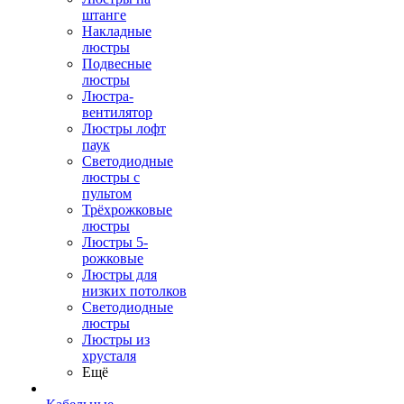
штанге
Накладные
люстры
Подвесные
люстры
Люстра-
вентилятор
Люстры лофт
паук
Светодиодные
люстры с
пультом
Трёхрожковые
люстры
Люстры 5-
рожковые
Люстры для
низких потолков
Cветодиодные
люстры
Люстры из
хрусталя
Ещё