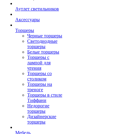
Аутлет светильников
Аксессуары
Торшеры
Черные торшеры
Светодиодные
торшеры
Белые торшеры
Торшеры с
лампой для
чтения
Торшеры со
столиком
Торшеры на
треноге
Торшеры в стиле
Тиффани
Недорогие
торшеры
Дизайнерские
торшеры
Мебель