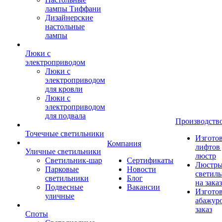
лампы Тиффани
Дизайнерские
настольные
лампы
Люки с
электроприводом
Люки с
электроприводом
для кровли
Люки с
электроприводом
для подвала
Производств
Точечные светильники
Изгото
Компания
лифтов 
Уличные светильники
люстр
Светильник-шар
Сертификаты
Люстры
Парковые
Новости
светил
светильники
Блог
на заказ
Подвесные
Вакансии
Изгото
уличные
абажур
заказ
Споты