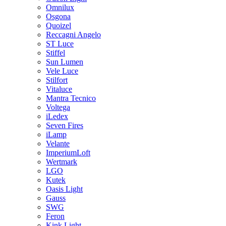
Omnilux
Osgona
Quoizel
Reccagni Angelo
ST Luce
Stiffel
Sun Lumen
Vele Luce
Stilfort
Vitaluce
Mantra Tecnico
Voltega
iLedex
Seven Fires
iLamp
Velante
ImperiumLoft
Wertmark
LGO
Kutek
Oasis Light
Gauss
SWG
Feron
Kink Light