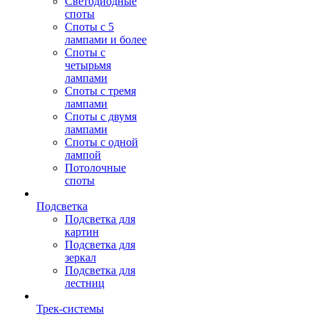
Светодиодные
споты
Споты с 5
лампами и более
Споты с
четырьмя
лампами
Споты с тремя
лампами
Споты с двумя
лампами
Споты с одной
лампой
Потолочные
споты
Подсветка
Подсветка для
картин
Подсветка для
зеркал
Подсветка для
лестниц
Трек-системы