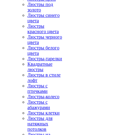
Люстры под
золото
Люстры синего
цвета
Люстры
красного цвета
Люстры черного
цвета
Люстры белого
цвета
Люстры-тарелки
Квадратные
люстры
Люстры в стиле
лофт
Люстры с
птичками
Люстры-колесо
Люстры с
абажурами
Люстры клетки
Люстры для
натяжных
потолков
Люстры на