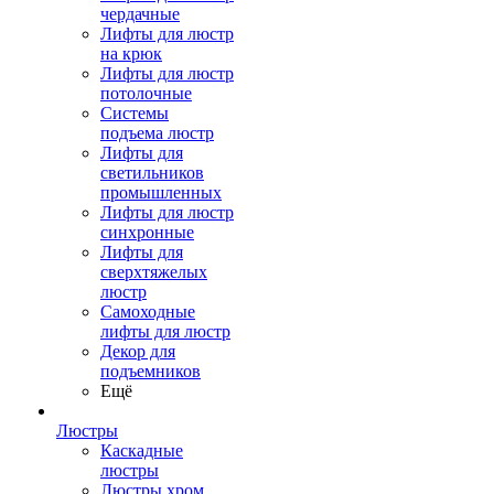
чердачные
Лифты для люстр
на крюк
Лифты для люстр
потолочные
Системы
подъема люстр
Лифты для
светильников
промышленных
Лифты для люстр
синхронные
Лифты для
сверхтяжелых
люстр
Самоходные
лифты для люстр
Декор для
подъемников
Ещё
Люстры
Каскадные
люстры
Люстры хром