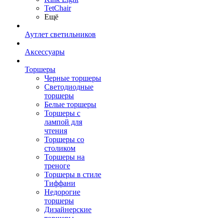
TetСhair
Ещё
Аутлет светильников
Аксессуары
Торшеры
Черные торшеры
Светодиодные
торшеры
Белые торшеры
Торшеры с
лампой для
чтения
Торшеры со
столиком
Торшеры на
треноге
Торшеры в стиле
Тиффани
Недорогие
торшеры
Дизайнерские