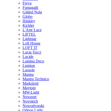
Freya
Fumagalli
Gilded Nola
Globo
Hinkley
Kichler
L'Arte Luce
LIFTEL
Lightstar
Loft House
LOFT IT
Lucia Tucci
Lucide
Lumina Deco
Lumion
Lussole
Mantra
Mantra Technico
Markslojd
Maytoni
MW-Light
Newport
Novotech
Nowodvorski
Odeon Light