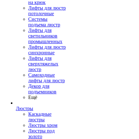
на крюк
Лифты для люстр
потолочные
Системы
подъема люстр
Лифты для
светильников
промышленных
Лифты для люстр
синхронные
Лифты для
сверхтяжелых
люстр
Самоходные
лифты для люстр
Декор для
подъемников
Ещё
Люстры
Каскадные
люстры
Люстры хром
Люстры под
золото