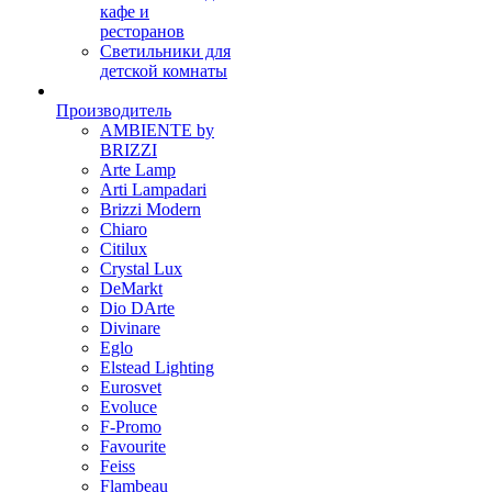
кафе и
ресторанов
Светильники для
детской комнаты
Производитель
AMBIENTE by
BRIZZI
Arte Lamp
Arti Lampadari
Brizzi Modern
Chiaro
Citilux
Crystal Lux
DeMarkt
Dio DArte
Divinare
Eglo
Elstead Lighting
Eurosvet
Evoluce
F-Promo
Favourite
Feiss
Flambeau