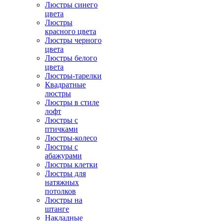
Люстры синего
цвета
Люстры
красного цвета
Люстры черного
цвета
Люстры белого
цвета
Люстры-тарелки
Квадратные
люстры
Люстры в стиле
лофт
Люстры с
птичками
Люстры-колесо
Люстры с
абажурами
Люстры клетки
Люстры для
натяжных
потолков
Люстры на
штанге
Накладные