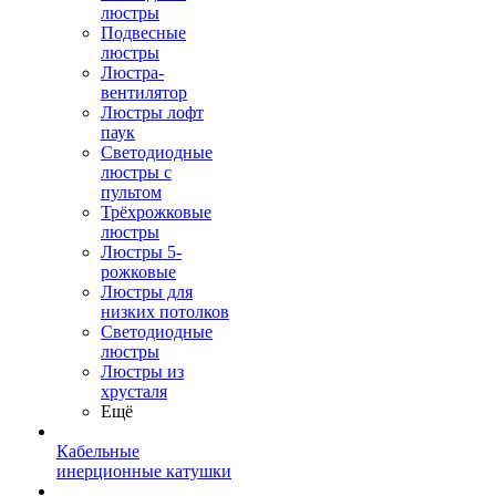
люстры
Подвесные
люстры
Люстра-
вентилятор
Люстры лофт
паук
Светодиодные
люстры с
пультом
Трёхрожковые
люстры
Люстры 5-
рожковые
Люстры для
низких потолков
Cветодиодные
люстры
Люстры из
хрусталя
Ещё
Кабельные
инерционные катушки