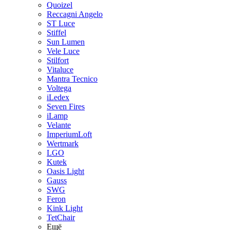
Quoizel
Reccagni Angelo
ST Luce
Stiffel
Sun Lumen
Vele Luce
Stilfort
Vitaluce
Mantra Tecnico
Voltega
iLedex
Seven Fires
iLamp
Velante
ImperiumLoft
Wertmark
LGO
Kutek
Oasis Light
Gauss
SWG
Feron
Kink Light
TetСhair
Ещё