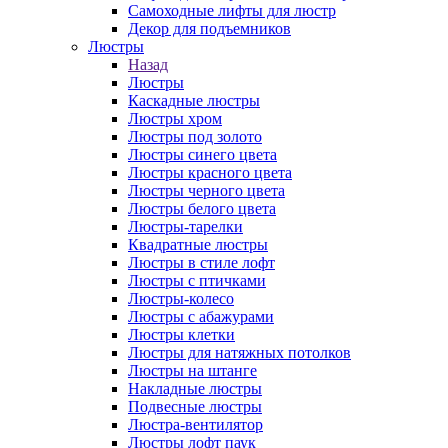
Самоходные лифты для люстр
Декор для подъемников
Люстры
Назад
Люстры
Каскадные люстры
Люстры хром
Люстры под золото
Люстры синего цвета
Люстры красного цвета
Люстры черного цвета
Люстры белого цвета
Люстры-тарелки
Квадратные люстры
Люстры в стиле лофт
Люстры с птичками
Люстры-колесо
Люстры с абажурами
Люстры клетки
Люстры для натяжных потолков
Люстры на штанге
Накладные люстры
Подвесные люстры
Люстра-вентилятор
Люстры лофт паук