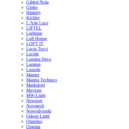
Gilded Nola
Globo
Hinkley
Kichler
L'Arte Luce
LIFTEL
Lightstar
Loft House
LOFT IT
Lucia Tucci
Lucide
Lumina Deco
Lumion
Lussole
Mantra
Mantra Technico
Markslojd
Maytoni
MW-Light
Newport
Novotech
Nowodvorski
Odeon Light
Omnilux
Osgona