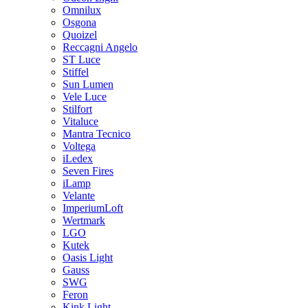
Omnilux
Osgona
Quoizel
Reccagni Angelo
ST Luce
Stiffel
Sun Lumen
Vele Luce
Stilfort
Vitaluce
Mantra Tecnico
Voltega
iLedex
Seven Fires
iLamp
Velante
ImperiumLoft
Wertmark
LGO
Kutek
Oasis Light
Gauss
SWG
Feron
Kink Light