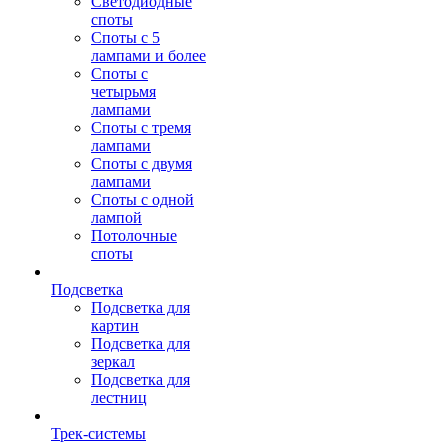
Светодиодные
споты
Споты с 5
лампами и более
Споты с
четырьмя
лампами
Споты с тремя
лампами
Споты с двумя
лампами
Споты с одной
лампой
Потолочные
споты
Подсветка
Подсветка для
картин
Подсветка для
зеркал
Подсветка для
лестниц
Трек-системы