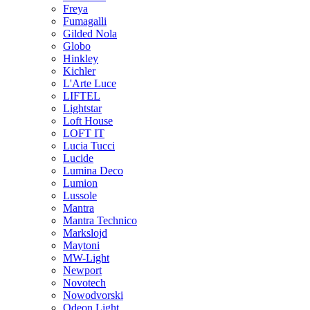
Freya
Fumagalli
Gilded Nola
Globo
Hinkley
Kichler
L'Arte Luce
LIFTEL
Lightstar
Loft House
LOFT IT
Lucia Tucci
Lucide
Lumina Deco
Lumion
Lussole
Mantra
Mantra Technico
Markslojd
Maytoni
MW-Light
Newport
Novotech
Nowodvorski
Odeon Light