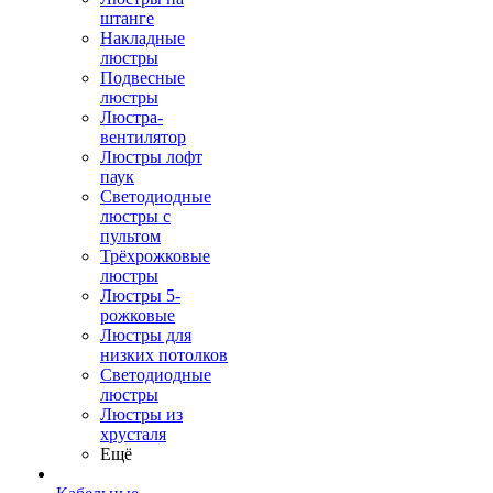
штанге
Накладные
люстры
Подвесные
люстры
Люстра-
вентилятор
Люстры лофт
паук
Светодиодные
люстры с
пультом
Трёхрожковые
люстры
Люстры 5-
рожковые
Люстры для
низких потолков
Cветодиодные
люстры
Люстры из
хрусталя
Ещё