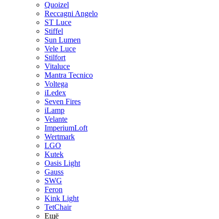
Quoizel
Reccagni Angelo
ST Luce
Stiffel
Sun Lumen
Vele Luce
Stilfort
Vitaluce
Mantra Tecnico
Voltega
iLedex
Seven Fires
iLamp
Velante
ImperiumLoft
Wertmark
LGO
Kutek
Oasis Light
Gauss
SWG
Feron
Kink Light
TetСhair
Ещё