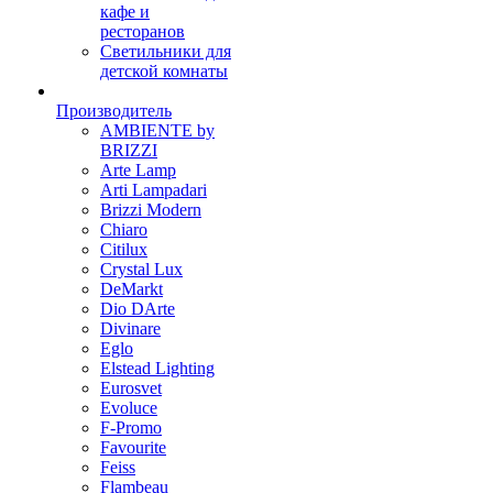
кафе и
ресторанов
Светильники для
детской комнаты
Производитель
AMBIENTE by
BRIZZI
Arte Lamp
Arti Lampadari
Brizzi Modern
Chiaro
Citilux
Crystal Lux
DeMarkt
Dio DArte
Divinare
Eglo
Elstead Lighting
Eurosvet
Evoluce
F-Promo
Favourite
Feiss
Flambeau