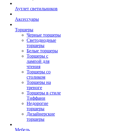
Аутлет светильников
Аксессуары
Торшеры
Черные торшеры
Светодиодные
торшеры
Белые торшеры
Торшеры с
лампой для
чтения
Торшеры со
столиком
Торшеры на
треноге
Торшеры в стиле
Тиффани
Недорогие
торшеры
Дизайнерские
торшеры
Мебель