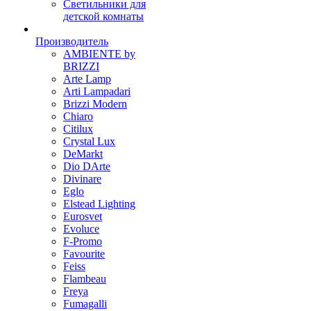
Светильники для
детской комнаты
Производитель
AMBIENTE by
BRIZZI
Arte Lamp
Arti Lampadari
Brizzi Modern
Chiaro
Citilux
Crystal Lux
DeMarkt
Dio DArte
Divinare
Eglo
Elstead Lighting
Eurosvet
Evoluce
F-Promo
Favourite
Feiss
Flambeau
Freya
Fumagalli