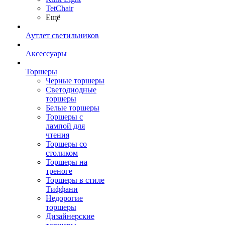
TetСhair
Ещё
Аутлет светильников
Аксессуары
Торшеры
Черные торшеры
Светодиодные
торшеры
Белые торшеры
Торшеры с
лампой для
чтения
Торшеры со
столиком
Торшеры на
треноге
Торшеры в стиле
Тиффани
Недорогие
торшеры
Дизайнерские