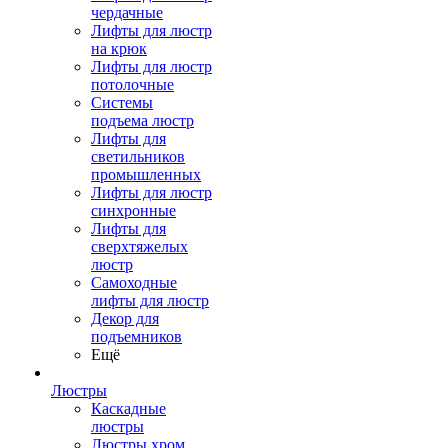
чердачные
Лифты для люстр
на крюк
Лифты для люстр
потолочные
Системы
подъема люстр
Лифты для
светильников
промышленных
Лифты для люстр
синхронные
Лифты для
сверхтяжелых
люстр
Самоходные
лифты для люстр
Декор для
подъемников
Ещё
Люстры
Каскадные
люстры
Люстры хром