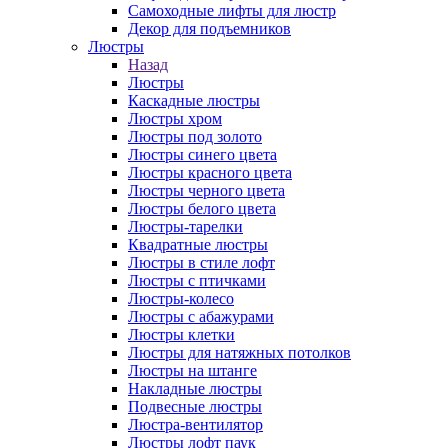
Самоходные лифты для люстр
Декор для подъемников
Люстры
Назад
Люстры
Каскадные люстры
Люстры хром
Люстры под золото
Люстры синего цвета
Люстры красного цвета
Люстры черного цвета
Люстры белого цвета
Люстры-тарелки
Квадратные люстры
Люстры в стиле лофт
Люстры с птичками
Люстры-колесо
Люстры с абажурами
Люстры клетки
Люстры для натяжных потолков
Люстры на штанге
Накладные люстры
Подвесные люстры
Люстра-вентилятор
Люстры лофт паук