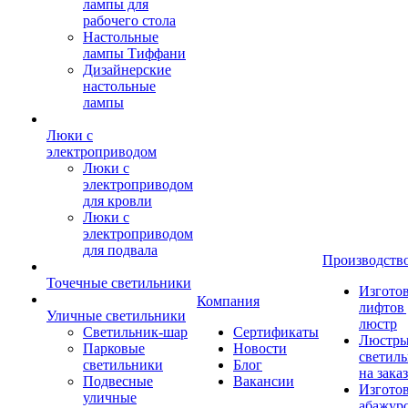
лампы для
рабочего стола
Настольные
лампы Тиффани
Дизайнерские
настольные
лампы
Люки с
электроприводом
Люки с
электроприводом
для кровли
Люки с
электроприводом
для подвала
Производств
Точечные светильники
Изгото
Компания
лифтов 
Уличные светильники
люстр
Светильник-шар
Сертификаты
Люстры
Парковые
Новости
светил
светильники
Блог
на заказ
Подвесные
Вакансии
Изгото
уличные
абажур