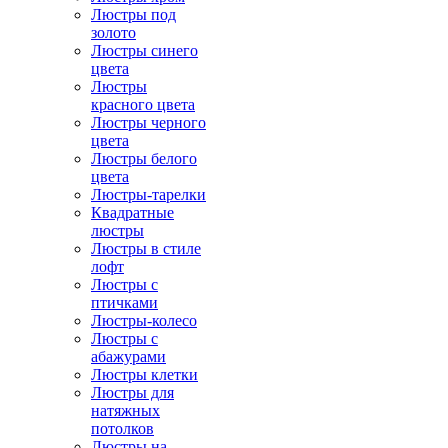
Люстры под
золото
Люстры синего
цвета
Люстры
красного цвета
Люстры черного
цвета
Люстры белого
цвета
Люстры-тарелки
Квадратные
люстры
Люстры в стиле
лофт
Люстры с
птичками
Люстры-колесо
Люстры с
абажурами
Люстры клетки
Люстры для
натяжных
потолков
Люстры на