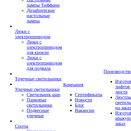
лампы Тиффани
Дизайнерские
настольные
лампы
Люки с
электроприводом
Люки с
электроприводом
для кровли
Люки с
электроприводом
для подвала
Производств
Точечные светильники
Изгото
Компания
лифтов 
Уличные светильники
люстр
Светильник-шар
Сертификаты
Люстры
Парковые
Новости
светил
светильники
Блог
на заказ
Подвесные
Вакансии
Изгото
уличные
абажур
заказ
Споты