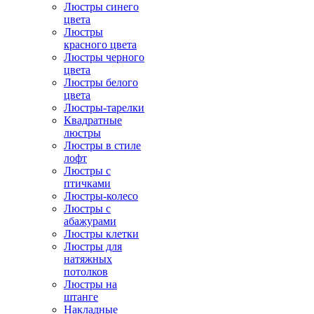
Люстры синего
цвета
Люстры
красного цвета
Люстры черного
цвета
Люстры белого
цвета
Люстры-тарелки
Квадратные
люстры
Люстры в стиле
лофт
Люстры с
птичками
Люстры-колесо
Люстры с
абажурами
Люстры клетки
Люстры для
натяжных
потолков
Люстры на
штанге
Накладные