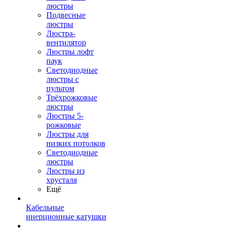
люстры
Подвесные
люстры
Люстра-
вентилятор
Люстры лофт
паук
Светодиодные
люстры с
пультом
Трёхрожковые
люстры
Люстры 5-
рожковые
Люстры для
низких потолков
Cветодиодные
люстры
Люстры из
хрусталя
Ещё
Кабельные
инерционные катушки