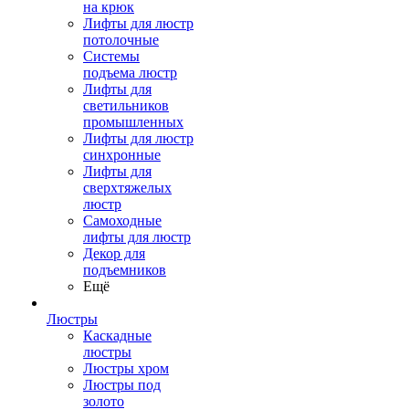
на крюк
Лифты для люстр
потолочные
Системы
подъема люстр
Лифты для
светильников
промышленных
Лифты для люстр
синхронные
Лифты для
сверхтяжелых
люстр
Самоходные
лифты для люстр
Декор для
подъемников
Ещё
Люстры
Каскадные
люстры
Люстры хром
Люстры под
золото