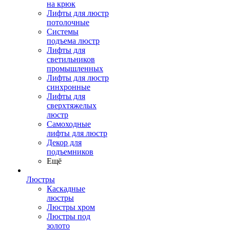
на крюк
Лифты для люстр
потолочные
Системы
подъема люстр
Лифты для
светильников
промышленных
Лифты для люстр
синхронные
Лифты для
сверхтяжелых
люстр
Самоходные
лифты для люстр
Декор для
подъемников
Ещё
Люстры
Каскадные
люстры
Люстры хром
Люстры под
золото