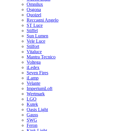
Omnilux
Osgona
Quoizel
Reccagni Angelo
ST Luce
Stiffel
Sun Lumen
Vele Luce
Stilfort
Vitaluce
Mantra Tecnico
Voltega
iLedex
Seven Fires
iLamp
Velante
ImperiumLoft
Wertmark
LGO
Kutek
Oasis Light
Gauss
SWG
Feron
Kink Light