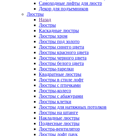
Самоходные лифты для люстр
Декор для подъемников
Люстры
Назад
Люстры
Каскадные люстры
Люстры хром
Люстры под золото
Люстры синего цвета
Люстры красного цвета
Люстры черного цвета
Люстры белого цвета
Люстры-тарелки
Квадратные люстры
Люстры в стиле лофт
Люстры с птичками
Люстры-колесо
Люстры с абажурами
Люстры клетки
Люстры для натяжных потолков
Люстры на штанге
Накладные люстры
Подвесные люстры
Люстра-вентилятор
Люстры лофт паук