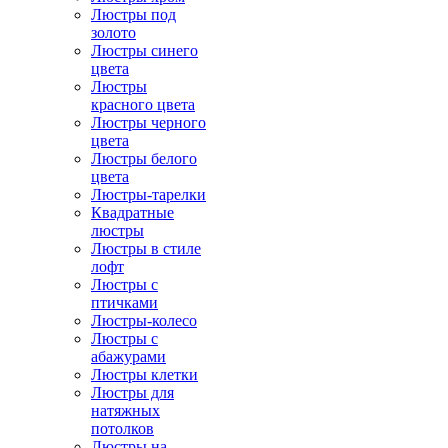
Люстры под
золото
Люстры синего
цвета
Люстры
красного цвета
Люстры черного
цвета
Люстры белого
цвета
Люстры-тарелки
Квадратные
люстры
Люстры в стиле
лофт
Люстры с
птичками
Люстры-колесо
Люстры с
абажурами
Люстры клетки
Люстры для
натяжных
потолков
Люстры на