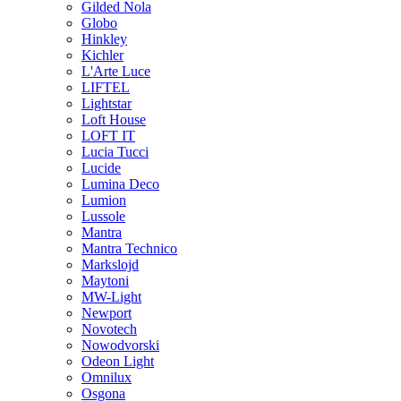
Gilded Nola
Globo
Hinkley
Kichler
L'Arte Luce
LIFTEL
Lightstar
Loft House
LOFT IT
Lucia Tucci
Lucide
Lumina Deco
Lumion
Lussole
Mantra
Mantra Technico
Markslojd
Maytoni
MW-Light
Newport
Novotech
Nowodvorski
Odeon Light
Omnilux
Osgona