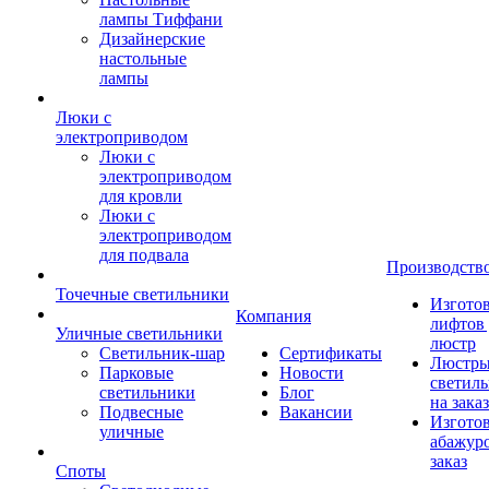
лампы Тиффани
Дизайнерские
настольные
лампы
Люки с
электроприводом
Люки с
электроприводом
для кровли
Люки с
электроприводом
для подвала
Производств
Точечные светильники
Изгото
Компания
лифтов 
Уличные светильники
люстр
Светильник-шар
Сертификаты
Люстры
Парковые
Новости
светил
светильники
Блог
на заказ
Подвесные
Вакансии
Изгото
уличные
абажур
заказ
Споты