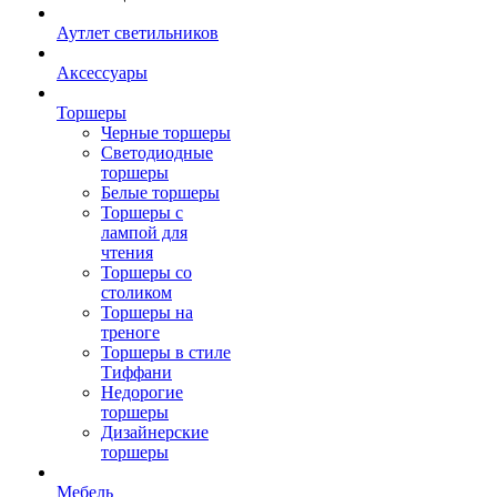
Аутлет светильников
Аксессуары
Торшеры
Черные торшеры
Светодиодные
торшеры
Белые торшеры
Торшеры с
лампой для
чтения
Торшеры со
столиком
Торшеры на
треноге
Торшеры в стиле
Тиффани
Недорогие
торшеры
Дизайнерские
торшеры
Мебель