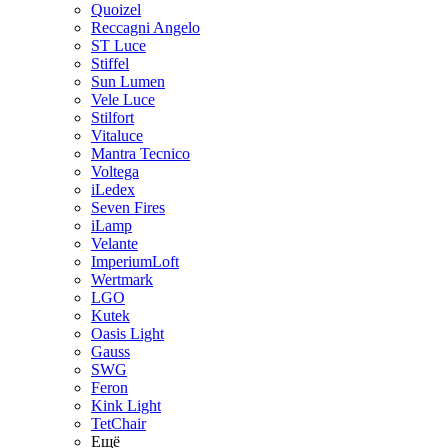
Quoizel
Reccagni Angelo
ST Luce
Stiffel
Sun Lumen
Vele Luce
Stilfort
Vitaluce
Mantra Tecnico
Voltega
iLedex
Seven Fires
iLamp
Velante
ImperiumLoft
Wertmark
LGO
Kutek
Oasis Light
Gauss
SWG
Feron
Kink Light
TetСhair
Ещё