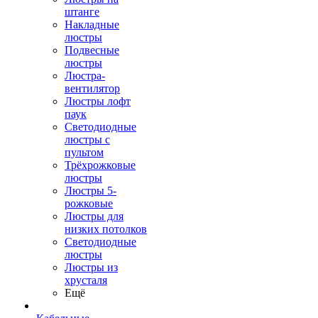
штанге
Накладные
люстры
Подвесные
люстры
Люстра-
вентилятор
Люстры лофт
паук
Светодиодные
люстры с
пультом
Трёхрожковые
люстры
Люстры 5-
рожковые
Люстры для
низких потолков
Cветодиодные
люстры
Люстры из
хрусталя
Ещё