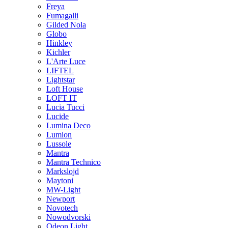
Freya
Fumagalli
Gilded Nola
Globo
Hinkley
Kichler
L'Arte Luce
LIFTEL
Lightstar
Loft House
LOFT IT
Lucia Tucci
Lucide
Lumina Deco
Lumion
Lussole
Mantra
Mantra Technico
Markslojd
Maytoni
MW-Light
Newport
Novotech
Nowodvorski
Odeon Light