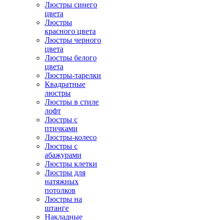
Люстры синего
цвета
Люстры
красного цвета
Люстры черного
цвета
Люстры белого
цвета
Люстры-тарелки
Квадратные
люстры
Люстры в стиле
лофт
Люстры с
птичками
Люстры-колесо
Люстры с
абажурами
Люстры клетки
Люстры для
натяжных
потолков
Люстры на
штанге
Накладные