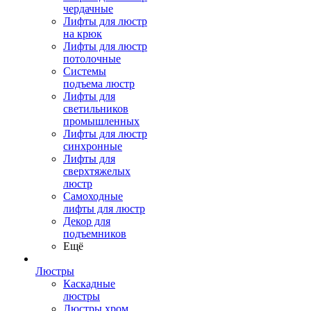
чердачные
Лифты для люстр
на крюк
Лифты для люстр
потолочные
Системы
подъема люстр
Лифты для
светильников
промышленных
Лифты для люстр
синхронные
Лифты для
сверхтяжелых
люстр
Самоходные
лифты для люстр
Декор для
подъемников
Ещё
Люстры
Каскадные
люстры
Люстры хром