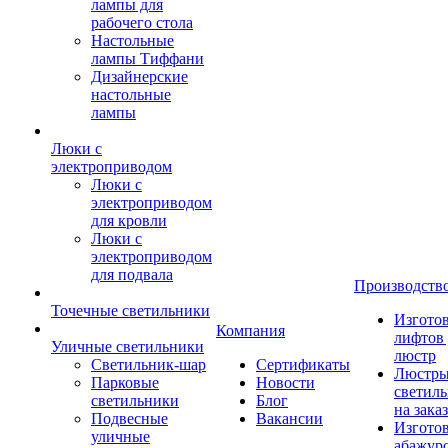
лампы для
рабочего стола
Настольные
лампы Тиффани
Дизайнерские
настольные
лампы
Люки с
электроприводом
Люки с
электроприводом
для кровли
Люки с
электроприводом
для подвала
Производств
Точечные светильники
Изгото
Компания
лифтов 
Уличные светильники
люстр
Светильник-шар
Сертификаты
Люстры
Парковые
Новости
светил
светильники
Блог
на заказ
Подвесные
Вакансии
Изгото
уличные
абажур