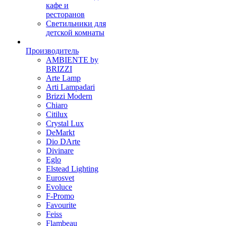
кафе и
ресторанов
Светильники для
детской комнаты
Производитель
AMBIENTE by
BRIZZI
Arte Lamp
Arti Lampadari
Brizzi Modern
Chiaro
Citilux
Crystal Lux
DeMarkt
Dio DArte
Divinare
Eglo
Elstead Lighting
Eurosvet
Evoluce
F-Promo
Favourite
Feiss
Flambeau