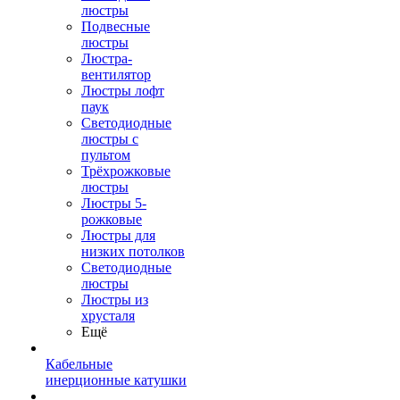
люстры
Подвесные
люстры
Люстра-
вентилятор
Люстры лофт
паук
Светодиодные
люстры с
пультом
Трёхрожковые
люстры
Люстры 5-
рожковые
Люстры для
низких потолков
Cветодиодные
люстры
Люстры из
хрусталя
Ещё
Кабельные
инерционные катушки