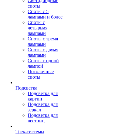
Светодиодные
споты
Споты с 5
лампами и более
Споты с
четырьмя
лампами
Споты с тремя
лампами
Споты с двумя
лампами
Споты с одной
лампой
Потолочные
споты
Подсветка
Подсветка для
картин
Подсветка для
зеркал
Подсветка для
лестниц
Трек-системы