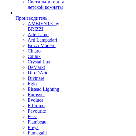
Светильники для
детской комнаты
Производитель
AMBIENTE by
BRIZZI
Arte Lamp
Arti Lampadari
Brizzi Modern
Chiaro
Citilux
Crystal Lux
DeMarkt
Dio DArte
Divinare
Eglo
Elstead Lighting
Eurosvet
Evoluce
F-Promo
Favourite
Feiss
Flambeau
Freya
Fumagalli