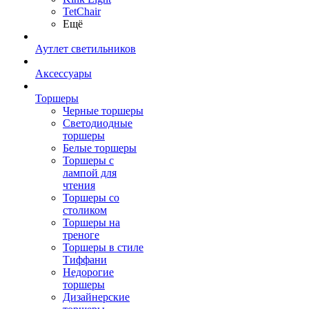
TetСhair
Ещё
Аутлет светильников
Аксессуары
Торшеры
Черные торшеры
Светодиодные
торшеры
Белые торшеры
Торшеры с
лампой для
чтения
Торшеры со
столиком
Торшеры на
треноге
Торшеры в стиле
Тиффани
Недорогие
торшеры
Дизайнерские