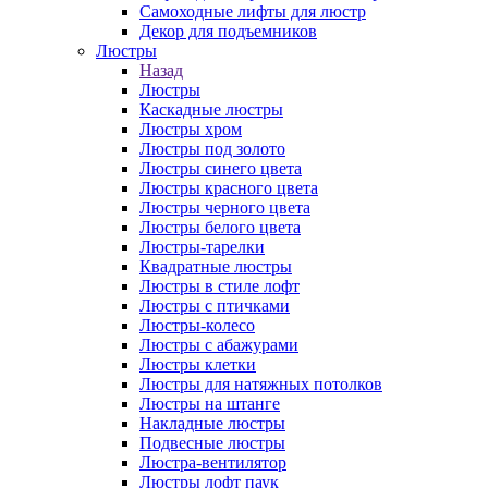
Самоходные лифты для люстр
Декор для подъемников
Люстры
Назад
Люстры
Каскадные люстры
Люстры хром
Люстры под золото
Люстры синего цвета
Люстры красного цвета
Люстры черного цвета
Люстры белого цвета
Люстры-тарелки
Квадратные люстры
Люстры в стиле лофт
Люстры с птичками
Люстры-колесо
Люстры с абажурами
Люстры клетки
Люстры для натяжных потолков
Люстры на штанге
Накладные люстры
Подвесные люстры
Люстра-вентилятор
Люстры лофт паук