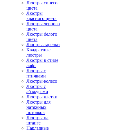
Люстры синего
цвета
Люстры
красного цвета
Люстры черного
цвета
Люстры белого
цвета
Люстры-тарелки
Квадратные
люстры
Люстры в стиле
лофт
Люстры с
птичками
Люстры-колесо
Люстры с
абажурами
Люстры клетки
Люстры для
натяжных
потолков
Люстры на
штанге
Накладные