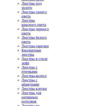
Люстры под
золото
Люстры синего
цвета
Люстры
красного цвета
Люстры черного
цвета
Люстры белого
цвета
Люстры-тарелки
Квадратные
люстры
Люстры в стиле
лофт
Люстры с
птичками
Люстры-колесо
Люстры с
абажурами
Люстры клетки
Люстры для
натяжных
потолков
Люстры на