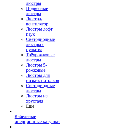
люстры
Подвесные
люстры
Люстра-
вентилятор
Люстры лофт
паук
Светодиодные
люстры с
пультом
Трёхрожковые
люстры
Люстры 5-
рожковые
Люстры для
низких потолков
Cветодиодные
люстры
Люстры из
хрусталя
Ещё
Кабельные
инерционные катушки