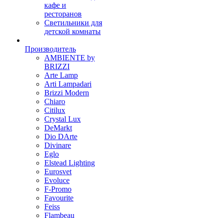
кафе и
ресторанов
Светильники для
детской комнаты
Производитель
AMBIENTE by
BRIZZI
Arte Lamp
Arti Lampadari
Brizzi Modern
Chiaro
Citilux
Crystal Lux
DeMarkt
Dio DArte
Divinare
Eglo
Elstead Lighting
Eurosvet
Evoluce
F-Promo
Favourite
Feiss
Flambeau