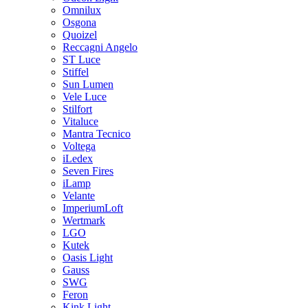
Omnilux
Osgona
Quoizel
Reccagni Angelo
ST Luce
Stiffel
Sun Lumen
Vele Luce
Stilfort
Vitaluce
Mantra Tecnico
Voltega
iLedex
Seven Fires
iLamp
Velante
ImperiumLoft
Wertmark
LGO
Kutek
Oasis Light
Gauss
SWG
Feron
Kink Light