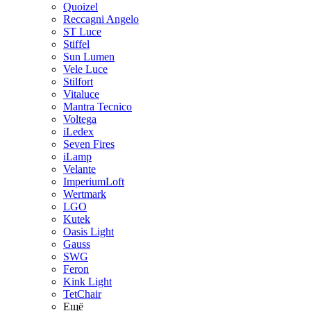
Quoizel
Reccagni Angelo
ST Luce
Stiffel
Sun Lumen
Vele Luce
Stilfort
Vitaluce
Mantra Tecnico
Voltega
iLedex
Seven Fires
iLamp
Velante
ImperiumLoft
Wertmark
LGO
Kutek
Oasis Light
Gauss
SWG
Feron
Kink Light
TetСhair
Ещё