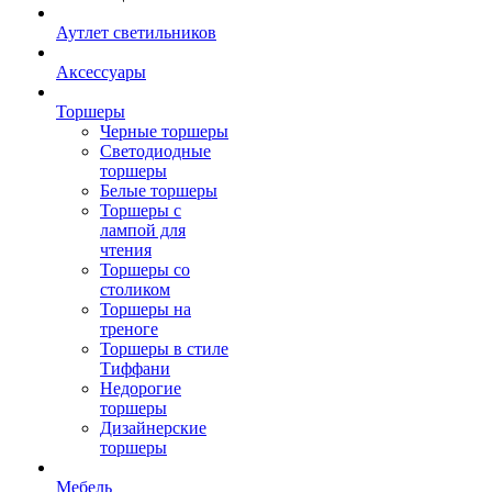
Аутлет светильников
Аксессуары
Торшеры
Черные торшеры
Светодиодные
торшеры
Белые торшеры
Торшеры с
лампой для
чтения
Торшеры со
столиком
Торшеры на
треноге
Торшеры в стиле
Тиффани
Недорогие
торшеры
Дизайнерские
торшеры
Мебель