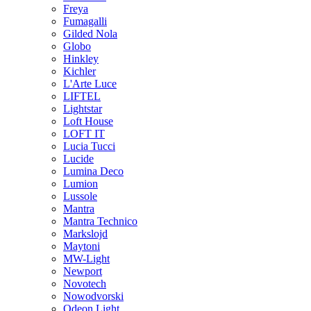
Freya
Fumagalli
Gilded Nola
Globo
Hinkley
Kichler
L'Arte Luce
LIFTEL
Lightstar
Loft House
LOFT IT
Lucia Tucci
Lucide
Lumina Deco
Lumion
Lussole
Mantra
Mantra Technico
Markslojd
Maytoni
MW-Light
Newport
Novotech
Nowodvorski
Odeon Light