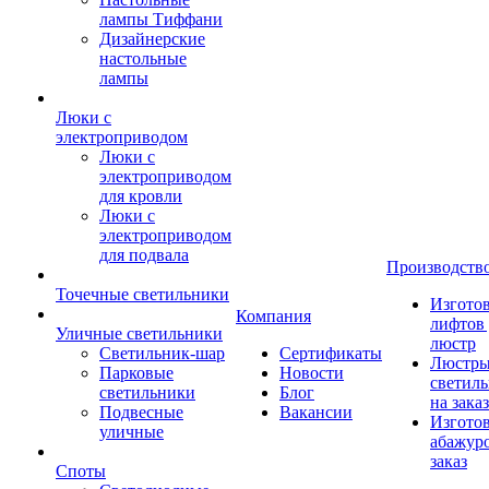
лампы Тиффани
Дизайнерские
настольные
лампы
Люки с
электроприводом
Люки с
электроприводом
для кровли
Люки с
электроприводом
для подвала
Производств
Точечные светильники
Изгото
Компания
лифтов 
Уличные светильники
люстр
Светильник-шар
Сертификаты
Люстры
Парковые
Новости
светил
светильники
Блог
на заказ
Подвесные
Вакансии
Изгото
уличные
абажур
заказ
Споты