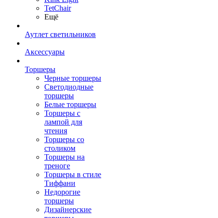
TetСhair
Ещё
Аутлет светильников
Аксессуары
Торшеры
Черные торшеры
Светодиодные
торшеры
Белые торшеры
Торшеры с
лампой для
чтения
Торшеры со
столиком
Торшеры на
треноге
Торшеры в стиле
Тиффани
Недорогие
торшеры
Дизайнерские