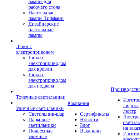
лампы для
рабочего стола
Настольные
лампы Тиффани
Дизайнерские
настольные
лампы
Люки с
электроприводом
Люки с
электроприводом
для кровли
Люки с
электроприводом
для подвала
Производств
Точечные светильники
Изгото
Компания
лифтов 
Уличные светильники
люстр
Светильник-шар
Сертификаты
Люстры
Парковые
Новости
светил
светильники
Блог
на заказ
Подвесные
Вакансии
Изгото
уличные
абажур