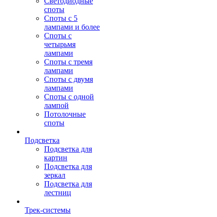
Светодиодные
споты
Споты с 5
лампами и более
Споты с
четырьмя
лампами
Споты с тремя
лампами
Споты с двумя
лампами
Споты с одной
лампой
Потолочные
споты
Подсветка
Подсветка для
картин
Подсветка для
зеркал
Подсветка для
лестниц
Трек-системы