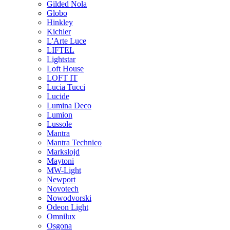
Gilded Nola
Globo
Hinkley
Kichler
L'Arte Luce
LIFTEL
Lightstar
Loft House
LOFT IT
Lucia Tucci
Lucide
Lumina Deco
Lumion
Lussole
Mantra
Mantra Technico
Markslojd
Maytoni
MW-Light
Newport
Novotech
Nowodvorski
Odeon Light
Omnilux
Osgona