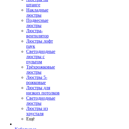
штанге
Накладные
люстры
Подвесные
люстры
Люстра-
вентилятор
Люстры лофт
паук
Светодиодные
люстры с
пультом
Трёхрожковые
люстры
Люстры 5-
рожковые
Люстры для
низких потолков
Cветодиодные
люстры
Люстры из
хрусталя
Ещё