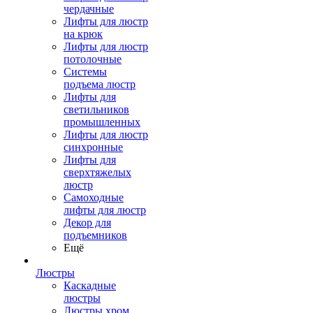
чердачные
Лифты для люстр
на крюк
Лифты для люстр
потолочные
Системы
подъема люстр
Лифты для
светильников
промышленных
Лифты для люстр
синхронные
Лифты для
сверхтяжелых
люстр
Самоходные
лифты для люстр
Декор для
подъемников
Ещё
Люстры
Каскадные
люстры
Люстры хром