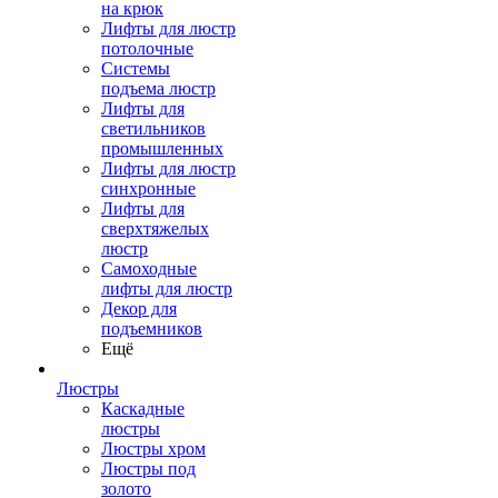
на крюк
Лифты для люстр
потолочные
Системы
подъема люстр
Лифты для
светильников
промышленных
Лифты для люстр
синхронные
Лифты для
сверхтяжелых
люстр
Самоходные
лифты для люстр
Декор для
подъемников
Ещё
Люстры
Каскадные
люстры
Люстры хром
Люстры под
золото