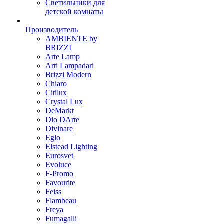
Светильники для
детской комнаты
Производитель
AMBIENTE by
BRIZZI
Arte Lamp
Arti Lampadari
Brizzi Modern
Chiaro
Citilux
Crystal Lux
DeMarkt
Dio DArte
Divinare
Eglo
Elstead Lighting
Eurosvet
Evoluce
F-Promo
Favourite
Feiss
Flambeau
Freya
Fumagalli