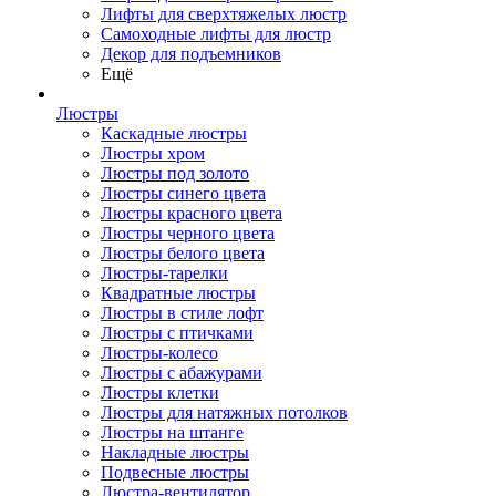
Лифты для сверхтяжелых люстр
Самоходные лифты для люстр
Декор для подъемников
Ещё
Люстры
Каскадные люстры
Люстры хром
Люстры под золото
Люстры синего цвета
Люстры красного цвета
Люстры черного цвета
Люстры белого цвета
Люстры-тарелки
Квадратные люстры
Люстры в стиле лофт
Люстры с птичками
Люстры-колесо
Люстры с абажурами
Люстры клетки
Люстры для натяжных потолков
Люстры на штанге
Накладные люстры
Подвесные люстры
Люстра-вентилятор