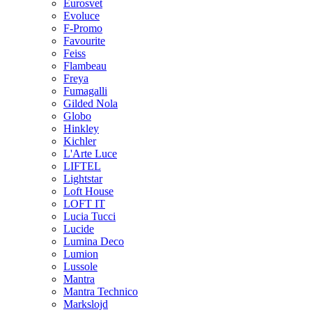
Eurosvet
Evoluce
F-Promo
Favourite
Feiss
Flambeau
Freya
Fumagalli
Gilded Nola
Globo
Hinkley
Kichler
L'Arte Luce
LIFTEL
Lightstar
Loft House
LOFT IT
Lucia Tucci
Lucide
Lumina Deco
Lumion
Lussole
Mantra
Mantra Technico
Markslojd