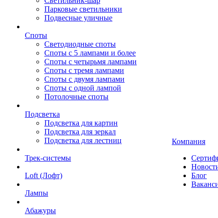
Светильник-шар
Парковые светильники
Подвесные уличные
Споты
Светодиодные споты
Споты с 5 лампами и более
Споты с четырьмя лампами
Споты с тремя лампами
Споты с двумя лампами
Споты с одной лампой
Потолочные споты
Подсветка
Подсветка для картин
Подсветка для зеркал
Подсветка для лестниц
Компания
Трек-системы
Сертиф
Новост
Loft (Лофт)
Блог
Ваканс
Лампы
Абажуры