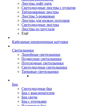
Люстры лофт паук
Светодиодные люстры с пультом
Трёхрожковые люстры
Люстры 5-рожковые
Люстры для низких потолков
Cветодиодные люстры
Люстры из хрусталя
Ещё
Кабельные инерционные катушки
Светильники
Линейные светильники
Подвесные светильники
Потолочные светильники
Светодиодные светильники
Трековые светильники
Бра
Светодиодные бра
Бра с выключателем
Бра свечи
Бра с птичками
Настенные бра