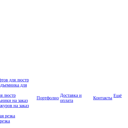
фтов для люстр
дъемника для
ля люстр
Доставка и
Ещё
Портфолио
Контакты
ники на заказ
оплата
журов на заказ
я резка
резка