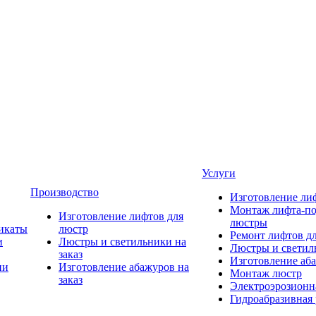
Услуги
Производство
Изготовление ли
Монтаж лифта-по
Изготовление лифтов для
люстры
икаты
люстр
Ремонт лифтов д
и
Люстры и светильники на
Люстры и светиль
заказ
Изготовление аба
ии
Изготовление абажуров на
Монтаж люстр
заказ
Электроэрозионна
Гидроабразивная 