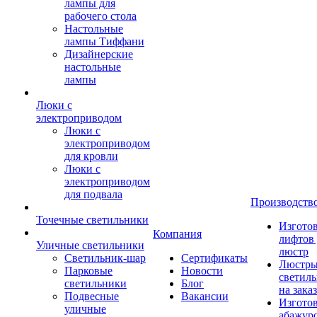
лампы для
рабочего стола
Настольные
лампы Тиффани
Дизайнерские
настольные
лампы
Люки с
электроприводом
Люки с
электроприводом
для кровли
Люки с
электроприводом
для подвала
Производств
Точечные светильники
Изгото
Компания
лифтов 
Уличные светильники
люстр
Светильник-шар
Сертификаты
Люстры
Парковые
Новости
светил
светильники
Блог
на заказ
Подвесные
Вакансии
Изгото
уличные
абажур