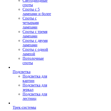
Светодиодные
споты
Споты с 5
лампами и более
Споты с
четырьмя
лампами
Споты с тремя
лампами
Споты с двумя
лампами
Споты с одной
лампой
Потолочные
споты
Подсветка
Подсветка для
картин
Подсветка для
зеркал
Подсветка для
лестниц
Трек-системы