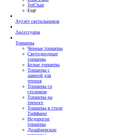
TetСhair
Ещё
Аутлет светильников
Аксессуары
Торшеры
Черные торшеры
Светодиодные
торшеры
Белые торшеры
Торшеры с
лампой для
чтения
Торшеры со
столиком
Торшеры на
треноге
Торшеры в стиле
Тиффани
Недорогие
торшеры
Дизайнерские