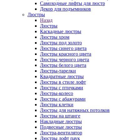
Самоходные лифты для люстр
Декор для подъемников
Люстры
Назад
Люстры
Каскадные люстры
Люстры хром
Люстры под золото
Люстры синего цвета
Люстры красного цвета
Люстры черного цвета
Люстры белого цвета
Люстры-тарелки
Квадратные люстры
Люстры в стиле лофт
Люстры с птичками
Люстры-колесо
Люстры с абажурами
Люстры клетки
Люстры для натяжных потолков
Люстры на штанге
Накладные люстры
Подвесные люстры
Люстра-вентилятор
Люстры лофт паук