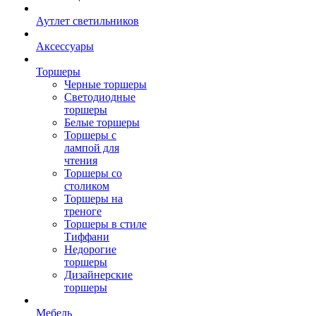
Аутлет светильников
Аксессуары
Торшеры
Черные торшеры
Светодиодные
торшеры
Белые торшеры
Торшеры с
лампой для
чтения
Торшеры со
столиком
Торшеры на
треноге
Торшеры в стиле
Тиффани
Недорогие
торшеры
Дизайнерские
торшеры
Мебель