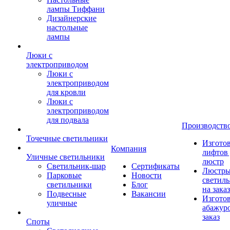
лампы Тиффани
Дизайнерские
настольные
лампы
Люки с
электроприводом
Люки с
электроприводом
для кровли
Люки с
электроприводом
для подвала
Производств
Точечные светильники
Изгото
Компания
лифтов 
Уличные светильники
люстр
Светильник-шар
Сертификаты
Люстры
Парковые
Новости
светил
светильники
Блог
на заказ
Подвесные
Вакансии
Изгото
уличные
абажур
заказ
Споты