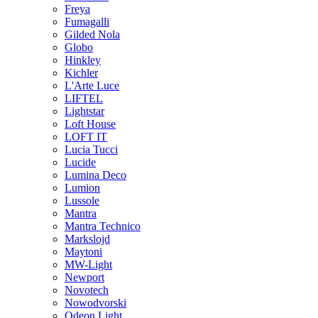
Freya
Fumagalli
Gilded Nola
Globo
Hinkley
Kichler
L'Arte Luce
LIFTEL
Lightstar
Loft House
LOFT IT
Lucia Tucci
Lucide
Lumina Deco
Lumion
Lussole
Mantra
Mantra Technico
Markslojd
Maytoni
MW-Light
Newport
Novotech
Nowodvorski
Odeon Light