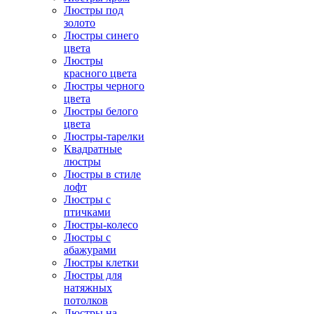
Люстры под
золото
Люстры синего
цвета
Люстры
красного цвета
Люстры черного
цвета
Люстры белого
цвета
Люстры-тарелки
Квадратные
люстры
Люстры в стиле
лофт
Люстры с
птичками
Люстры-колесо
Люстры с
абажурами
Люстры клетки
Люстры для
натяжных
потолков
Люстры на