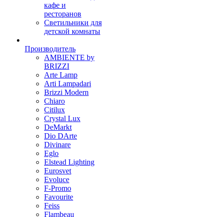
кафе и
ресторанов
Светильники для
детской комнаты
Производитель
AMBIENTE by
BRIZZI
Arte Lamp
Arti Lampadari
Brizzi Modern
Chiaro
Citilux
Crystal Lux
DeMarkt
Dio DArte
Divinare
Eglo
Elstead Lighting
Eurosvet
Evoluce
F-Promo
Favourite
Feiss
Flambeau