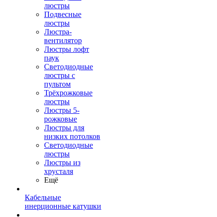
люстры
Подвесные
люстры
Люстра-
вентилятор
Люстры лофт
паук
Светодиодные
люстры с
пультом
Трёхрожковые
люстры
Люстры 5-
рожковые
Люстры для
низких потолков
Cветодиодные
люстры
Люстры из
хрусталя
Ещё
Кабельные
инерционные катушки