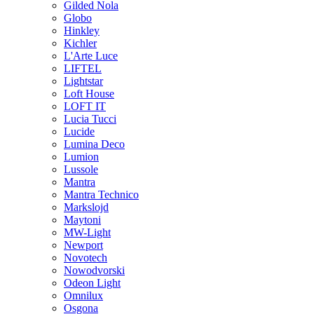
Gilded Nola
Globo
Hinkley
Kichler
L'Arte Luce
LIFTEL
Lightstar
Loft House
LOFT IT
Lucia Tucci
Lucide
Lumina Deco
Lumion
Lussole
Mantra
Mantra Technico
Markslojd
Maytoni
MW-Light
Newport
Novotech
Nowodvorski
Odeon Light
Omnilux
Osgona