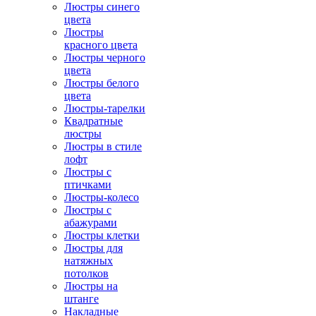
Люстры синего
цвета
Люстры
красного цвета
Люстры черного
цвета
Люстры белого
цвета
Люстры-тарелки
Квадратные
люстры
Люстры в стиле
лофт
Люстры с
птичками
Люстры-колесо
Люстры с
абажурами
Люстры клетки
Люстры для
натяжных
потолков
Люстры на
штанге
Накладные