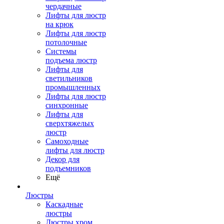
чердачные
Лифты для люстр
на крюк
Лифты для люстр
потолочные
Системы
подъема люстр
Лифты для
светильников
промышленных
Лифты для люстр
синхронные
Лифты для
сверхтяжелых
люстр
Самоходные
лифты для люстр
Декор для
подъемников
Ещё
Люстры
Каскадные
люстры
Люстры хром