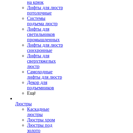
на крюк
Лифты для люстр
потолочные
Системы
подъема люстр
Лифты для
светильников
промышленных
Лифты для люстр
синхронные
Лифты для
сверхтяжелых
люстр
Самоходные
лифты для люстр
Декор для
подъемников
Ещё
Люстры
Каскадные
люстры
Люстры хром
Люстры под
золото