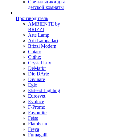
Светильники для
детской комнаты
Производитель
AMBIENTE by
BRIZZI
Arte Lamp
Arti Lampadari
Brizzi Modern
Chiaro
Citilux
Crystal Lux
DeMarkt
Dio DArte
Divinare
Eglo
Elstead Lighting
Eurosvet
Evoluce
F-Promo
Favourite
Feiss
Flambeau
Freya
Fumagalli