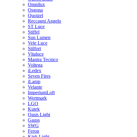
Omnilux
Osgona
Quoizel
Reccagni Angelo
ST Luce
Stiffel
Sun Lumen
Vele Luce
Stilfort
Vitaluce
Mantra Tecnico
Voltega
iLedex
Seven Fires
iLamp
Velante
ImperiumLoft
Wertmark
LGO
Kutek
Oasis Light
Gauss
SWG
Feron
Kink Light