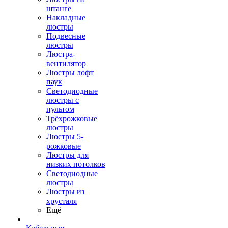
штанге
Накладные
люстры
Подвесные
люстры
Люстра-
вентилятор
Люстры лофт
паук
Светодиодные
люстры с
пультом
Трёхрожковые
люстры
Люстры 5-
рожковые
Люстры для
низких потолков
Cветодиодные
люстры
Люстры из
хрусталя
Ещё