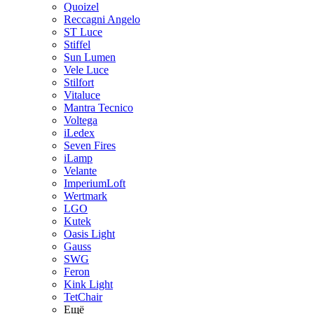
Quoizel
Reccagni Angelo
ST Luce
Stiffel
Sun Lumen
Vele Luce
Stilfort
Vitaluce
Mantra Tecnico
Voltega
iLedex
Seven Fires
iLamp
Velante
ImperiumLoft
Wertmark
LGO
Kutek
Oasis Light
Gauss
SWG
Feron
Kink Light
TetСhair
Ещё