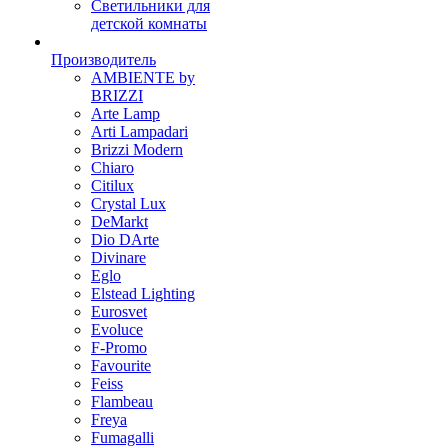
Светильники для
детской комнаты
Производитель
AMBIENTE by
BRIZZI
Arte Lamp
Arti Lampadari
Brizzi Modern
Chiaro
Citilux
Crystal Lux
DeMarkt
Dio DArte
Divinare
Eglo
Elstead Lighting
Eurosvet
Evoluce
F-Promo
Favourite
Feiss
Flambeau
Freya
Fumagalli