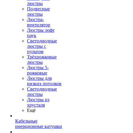
люстры
Подвесные
люстры
Люстра-
вентилятор
Люстры лофт
паук
Светодиодные
люстры с
пультом
Трёхрожковые
люстры
Люстры 5-
рожковые
Люстры для
низких потолков
Cветодиодные
люстры
Люстры из
хрусталя
Ещё
Кабельные
инерционные катушки