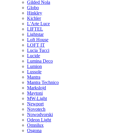
Gilded Nola
Globo
Hinkley
Kichler
L'Arte Luce
LIFTEL
Lightstar
Loft House
LOFT IT
Lucia Tucci
Lucide
Lumina Deco
Lumion
Lussole
Mantra
Mantra Technico
Markslojd
Maytoni
MW-Light
Newport
Novotech
Nowodvorski
Odeon Light
Omnilux
Osgona