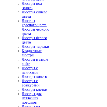
Люстры под
золото
Люстры синего
цвета
Люстры
красного цвета
Люстры черного
цвета
Люстры белого
цвета
Люстры-тарелки
Квадратные
люстры
Люстры в стиле
лофт
Люстры с
птичками
Люстры-колесо
Люстры с
абажурами
Люстры клетки
Люстры для
натяжных
потолков
Люстры на