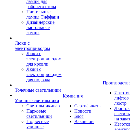
лампы для
рабочего стола
Настольные
лампы Тиффани
Дизайнерские
настольные
лампы
Люки с
электроприводом
Люки с
электроприводом
для кровли
Люки с
электроприводом
для подвала
Производств
Точечные светильники
Изгото
Компания
лифтов 
Уличные светильники
люстр
Светильник-шар
Сертификаты
Люстры
Парковые
Новости
светил
светильники
Блог
на заказ
Подвесные
Вакансии
Изгото
уличные
абажур