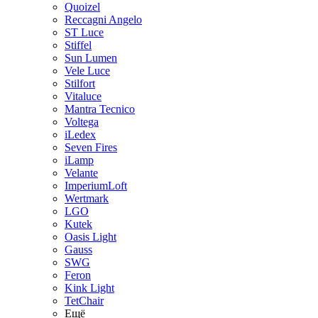
Quoizel
Reccagni Angelo
ST Luce
Stiffel
Sun Lumen
Vele Luce
Stilfort
Vitaluce
Mantra Tecnico
Voltega
iLedex
Seven Fires
iLamp
Velante
ImperiumLoft
Wertmark
LGO
Kutek
Oasis Light
Gauss
SWG
Feron
Kink Light
TetСhair
Ещё