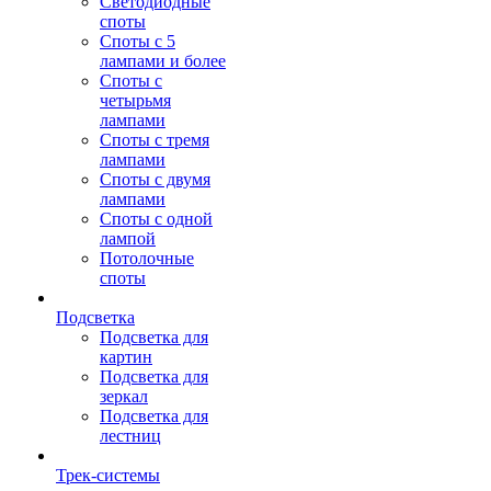
Светодиодные
споты
Споты с 5
лампами и более
Споты с
четырьмя
лампами
Споты с тремя
лампами
Споты с двумя
лампами
Споты с одной
лампой
Потолочные
споты
Подсветка
Подсветка для
картин
Подсветка для
зеркал
Подсветка для
лестниц
Трек-системы