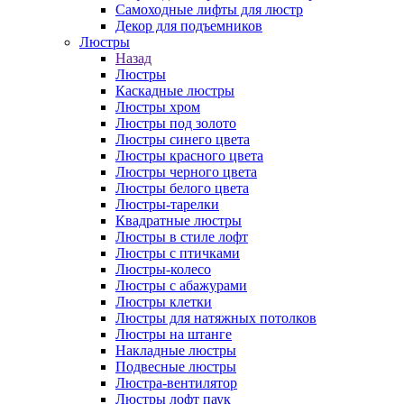
Самоходные лифты для люстр
Декор для подъемников
Люстры
Назад
Люстры
Каскадные люстры
Люстры хром
Люстры под золото
Люстры синего цвета
Люстры красного цвета
Люстры черного цвета
Люстры белого цвета
Люстры-тарелки
Квадратные люстры
Люстры в стиле лофт
Люстры с птичками
Люстры-колесо
Люстры с абажурами
Люстры клетки
Люстры для натяжных потолков
Люстры на штанге
Накладные люстры
Подвесные люстры
Люстра-вентилятор
Люстры лофт паук