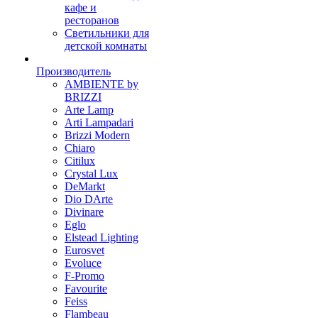
кафе и
ресторанов
Светильники для
детской комнаты
Производитель
AMBIENTE by
BRIZZI
Arte Lamp
Arti Lampadari
Brizzi Modern
Chiaro
Citilux
Crystal Lux
DeMarkt
Dio DArte
Divinare
Eglo
Elstead Lighting
Eurosvet
Evoluce
F-Promo
Favourite
Feiss
Flambeau