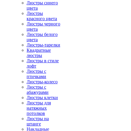
Люстры синего
цвета
Люстры
красного цвета
Люстры черного
цвета
Люстры белого
цвета
Люстры-тарелки
Квадратные
люстры
Люстры в стиле
лофт
Люстры с
птичками
Люстры-колесо
Люстры с
абажурами
Люстры клетки
Люстры для
натяжных
потолков
Люстры на
штанге
Накладные