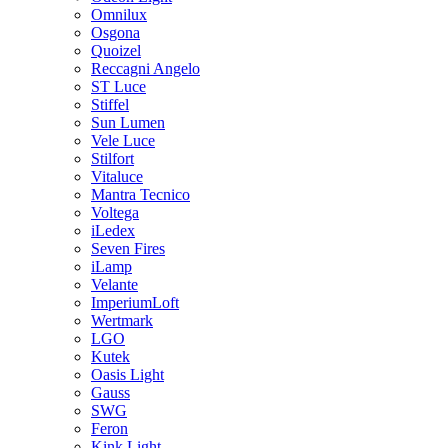
Omnilux
Osgona
Quoizel
Reccagni Angelo
ST Luce
Stiffel
Sun Lumen
Vele Luce
Stilfort
Vitaluce
Mantra Tecnico
Voltega
iLedex
Seven Fires
iLamp
Velante
ImperiumLoft
Wertmark
LGO
Kutek
Oasis Light
Gauss
SWG
Feron
Kink Light