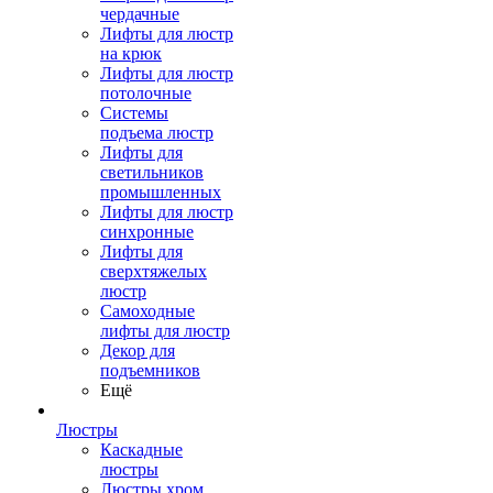
чердачные
Лифты для люстр
на крюк
Лифты для люстр
потолочные
Системы
подъема люстр
Лифты для
светильников
промышленных
Лифты для люстр
синхронные
Лифты для
сверхтяжелых
люстр
Самоходные
лифты для люстр
Декор для
подъемников
Ещё
Люстры
Каскадные
люстры
Люстры хром