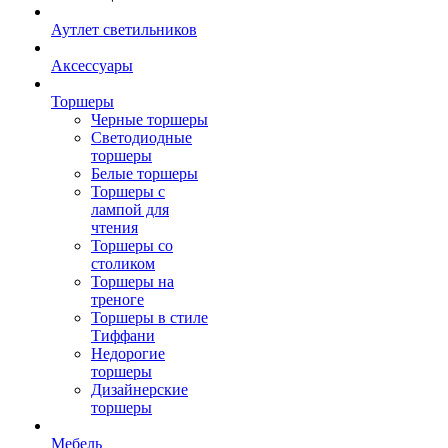
Аутлет светильников
Аксессуары
Торшеры
Черные торшеры
Светодиодные
торшеры
Белые торшеры
Торшеры с
лампой для
чтения
Торшеры со
столиком
Торшеры на
треноге
Торшеры в стиле
Тиффани
Недорогие
торшеры
Дизайнерские
торшеры
Мебель