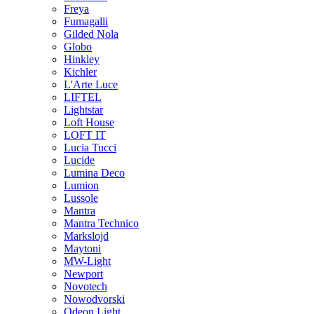
Freya
Fumagalli
Gilded Nola
Globo
Hinkley
Kichler
L'Arte Luce
LIFTEL
Lightstar
Loft House
LOFT IT
Lucia Tucci
Lucide
Lumina Deco
Lumion
Lussole
Mantra
Mantra Technico
Markslojd
Maytoni
MW-Light
Newport
Novotech
Nowodvorski
Odeon Light