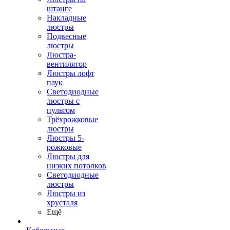
штанге
Накладные
люстры
Подвесные
люстры
Люстра-
вентилятор
Люстры лофт
паук
Светодиодные
люстры с
пультом
Трёхрожковые
люстры
Люстры 5-
рожковые
Люстры для
низких потолков
Cветодиодные
люстры
Люстры из
хрусталя
Ещё