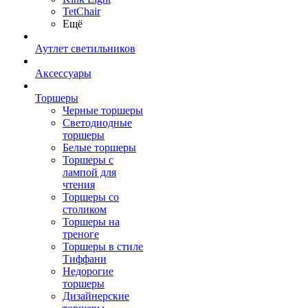
TetСhair
Ещё
Аутлет светильников
Аксессуары
Торшеры
Черные торшеры
Светодиодные
торшеры
Белые торшеры
Торшеры с
лампой для
чтения
Торшеры со
столиком
Торшеры на
треноге
Торшеры в стиле
Тиффани
Недорогие
торшеры
Дизайнерские