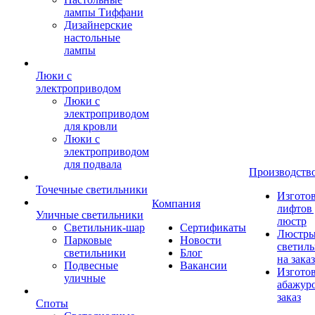
лампы Тиффани
Дизайнерские
настольные
лампы
Люки с
электроприводом
Люки с
электроприводом
для кровли
Люки с
электроприводом
для подвала
Производств
Точечные светильники
Изгото
Компания
лифтов 
Уличные светильники
люстр
Светильник-шар
Сертификаты
Люстры
Парковые
Новости
светил
светильники
Блог
на заказ
Подвесные
Вакансии
Изгото
уличные
абажур
заказ
Споты