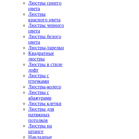
Люстры синего
цвета
Люстры
красного цвета
Люстры черного
цвета
Люстры белого
цвета
Люстры-тарелки
Квадратные
люстры
Люстры в стиле
лофт
Люстры с
птичками
Люстры-колесо
Люстры с
абажурами
Люстры клетки
Люстры для
натяжных
потолков
Люстры на
штанге
Накладные