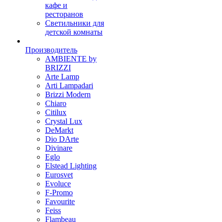
кафе и
ресторанов
Светильники для
детской комнаты
Производитель
AMBIENTE by
BRIZZI
Arte Lamp
Arti Lampadari
Brizzi Modern
Chiaro
Citilux
Crystal Lux
DeMarkt
Dio DArte
Divinare
Eglo
Elstead Lighting
Eurosvet
Evoluce
F-Promo
Favourite
Feiss
Flambeau