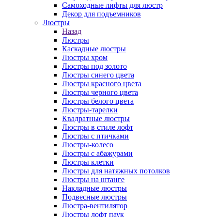
Самоходные лифты для люстр
Декор для подъемников
Люстры
Назад
Люстры
Каскадные люстры
Люстры хром
Люстры под золото
Люстры синего цвета
Люстры красного цвета
Люстры черного цвета
Люстры белого цвета
Люстры-тарелки
Квадратные люстры
Люстры в стиле лофт
Люстры с птичками
Люстры-колесо
Люстры с абажурами
Люстры клетки
Люстры для натяжных потолков
Люстры на штанге
Накладные люстры
Подвесные люстры
Люстра-вентилятор
Люстры лофт паук