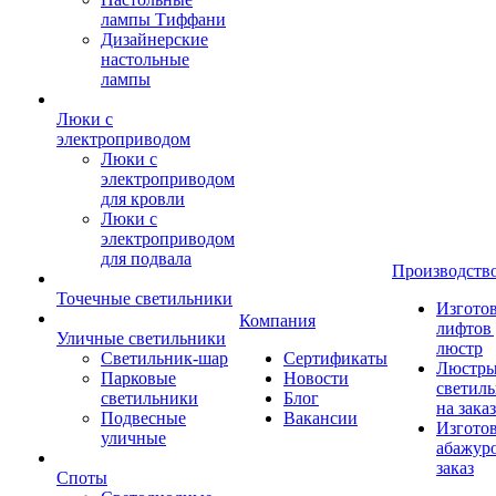
лампы Тиффани
Дизайнерские
настольные
лампы
Люки с
электроприводом
Люки с
электроприводом
для кровли
Люки с
электроприводом
для подвала
Производств
Точечные светильники
Изгото
Компания
лифтов 
Уличные светильники
люстр
Светильник-шар
Сертификаты
Люстры
Парковые
Новости
светил
светильники
Блог
на заказ
Подвесные
Вакансии
Изгото
уличные
абажур
заказ
Споты