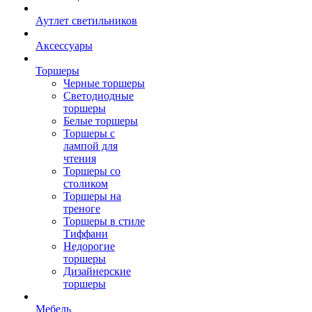
Аутлет светильников
Аксессуары
Торшеры
Черные торшеры
Светодиодные
торшеры
Белые торшеры
Торшеры с
лампой для
чтения
Торшеры со
столиком
Торшеры на
треноге
Торшеры в стиле
Тиффани
Недорогие
торшеры
Дизайнерские
торшеры
Мебель