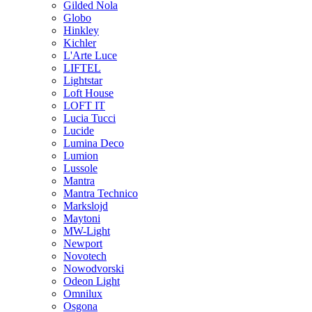
Gilded Nola
Globo
Hinkley
Kichler
L'Arte Luce
LIFTEL
Lightstar
Loft House
LOFT IT
Lucia Tucci
Lucide
Lumina Deco
Lumion
Lussole
Mantra
Mantra Technico
Markslojd
Maytoni
MW-Light
Newport
Novotech
Nowodvorski
Odeon Light
Omnilux
Osgona