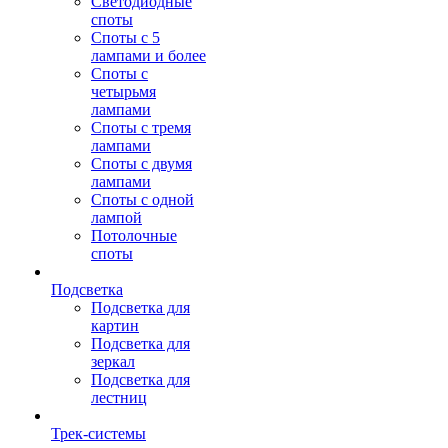
Светодиодные
споты
Споты с 5
лампами и более
Споты с
четырьмя
лампами
Споты с тремя
лампами
Споты с двумя
лампами
Споты с одной
лампой
Потолочные
споты
Подсветка
Подсветка для
картин
Подсветка для
зеркал
Подсветка для
лестниц
Трек-системы