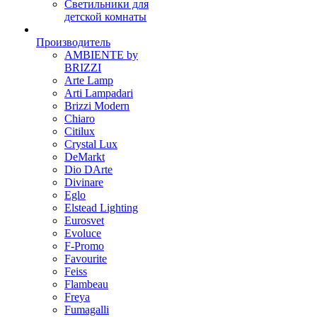
Светильники для
детской комнаты
Производитель
AMBIENTE by
BRIZZI
Arte Lamp
Arti Lampadari
Brizzi Modern
Chiaro
Citilux
Crystal Lux
DeMarkt
Dio DArte
Divinare
Eglo
Elstead Lighting
Eurosvet
Evoluce
F-Promo
Favourite
Feiss
Flambeau
Freya
Fumagalli