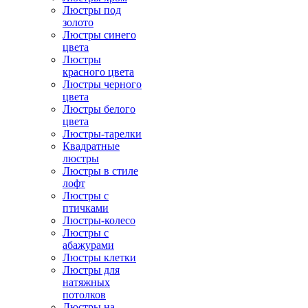
Люстры под
золото
Люстры синего
цвета
Люстры
красного цвета
Люстры черного
цвета
Люстры белого
цвета
Люстры-тарелки
Квадратные
люстры
Люстры в стиле
лофт
Люстры с
птичками
Люстры-колесо
Люстры с
абажурами
Люстры клетки
Люстры для
натяжных
потолков
Люстры на