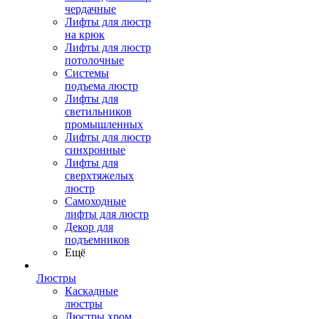
чердачные
Лифты для люстр
на крюк
Лифты для люстр
потолочные
Системы
подъема люстр
Лифты для
светильников
промышленных
Лифты для люстр
синхронные
Лифты для
сверхтяжелых
люстр
Самоходные
лифты для люстр
Декор для
подъемников
Ещё
Люстры
Каскадные
люстры
Люстры хром