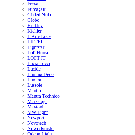
Freya
Fumagalli
Gilded Nola
Globo
Hinkley
Kichler
L'Arte Luce
LIFTEL
Lightstar
Loft House
LOFT IT
Lucia Tucci
Lucide
Lumina Deco
Lumion
Lussole
Mantra
Mantra Technico
Markslojd
Maytoni
MW-Light
Newport
Novotech
Nowodvorski
Odeon Light