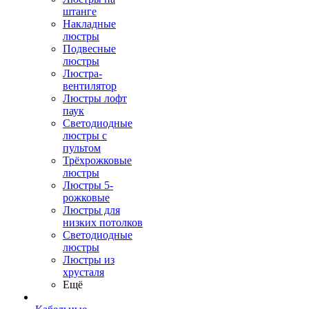
штанге
Накладные
люстры
Подвесные
люстры
Люстра-
вентилятор
Люстры лофт
паук
Светодиодные
люстры с
пультом
Трёхрожковые
люстры
Люстры 5-
рожковые
Люстры для
низких потолков
Cветодиодные
люстры
Люстры из
хрусталя
Ещё