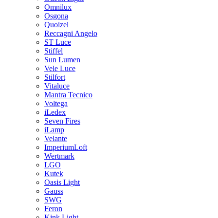
Omnilux
Osgona
Quoizel
Reccagni Angelo
ST Luce
Stiffel
Sun Lumen
Vele Luce
Stilfort
Vitaluce
Mantra Tecnico
Voltega
iLedex
Seven Fires
iLamp
Velante
ImperiumLoft
Wertmark
LGO
Kutek
Oasis Light
Gauss
SWG
Feron
Kink Light