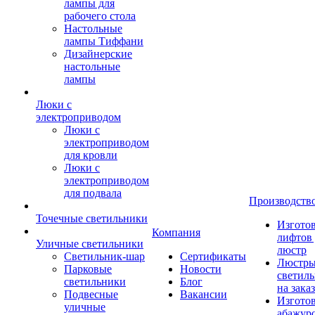
лампы для
рабочего стола
Настольные
лампы Тиффани
Дизайнерские
настольные
лампы
Люки с
электроприводом
Люки с
электроприводом
для кровли
Люки с
электроприводом
для подвала
Производств
Точечные светильники
Изгото
Компания
лифтов 
Уличные светильники
люстр
Светильник-шар
Сертификаты
Люстры
Парковые
Новости
светил
светильники
Блог
на заказ
Подвесные
Вакансии
Изгото
уличные
абажур