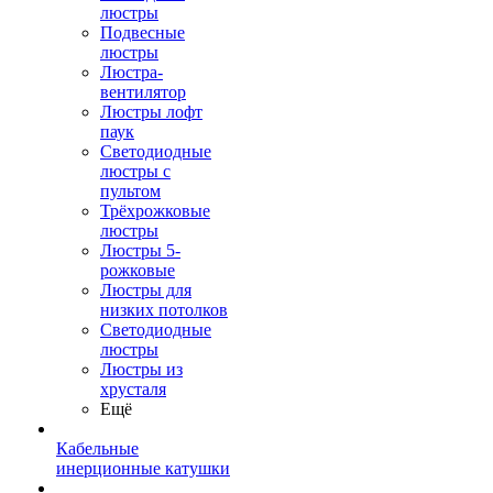
люстры
Подвесные
люстры
Люстра-
вентилятор
Люстры лофт
паук
Светодиодные
люстры с
пультом
Трёхрожковые
люстры
Люстры 5-
рожковые
Люстры для
низких потолков
Cветодиодные
люстры
Люстры из
хрусталя
Ещё
Кабельные
инерционные катушки