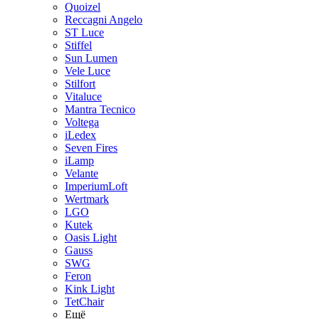
Quoizel
Reccagni Angelo
ST Luce
Stiffel
Sun Lumen
Vele Luce
Stilfort
Vitaluce
Mantra Tecnico
Voltega
iLedex
Seven Fires
iLamp
Velante
ImperiumLoft
Wertmark
LGO
Kutek
Oasis Light
Gauss
SWG
Feron
Kink Light
TetСhair
Ещё