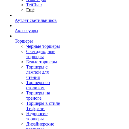
TetСhair
Ещё
Аутлет светильников
Аксессуары
Торшеры
Черные торшеры
Светодиодные
торшеры
Белые торшеры
Торшеры с
лампой для
чтения
Торшеры со
столиком
Торшеры на
треноге
Торшеры в стиле
Тиффани
Недорогие
торшеры
Дизайнерские