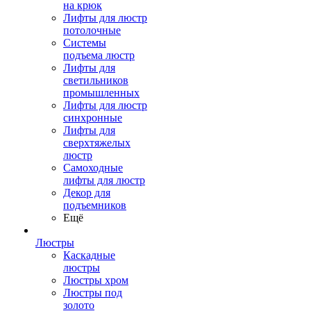
на крюк
Лифты для люстр
потолочные
Системы
подъема люстр
Лифты для
светильников
промышленных
Лифты для люстр
синхронные
Лифты для
сверхтяжелых
люстр
Самоходные
лифты для люстр
Декор для
подъемников
Ещё
Люстры
Каскадные
люстры
Люстры хром
Люстры под
золото