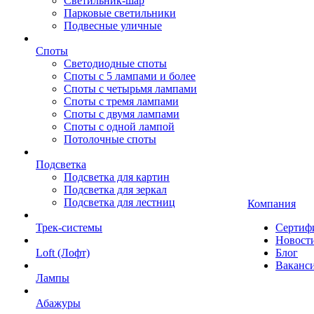
Светильник-шар
Парковые светильники
Подвесные уличные
Споты
Светодиодные споты
Споты с 5 лампами и более
Споты с четырьмя лампами
Споты с тремя лампами
Споты с двумя лампами
Споты с одной лампой
Потолочные споты
Подсветка
Подсветка для картин
Подсветка для зеркал
Подсветка для лестниц
Компания
Трек-системы
Сертиф
Новост
Loft (Лофт)
Блог
Ваканс
Лампы
Абажуры