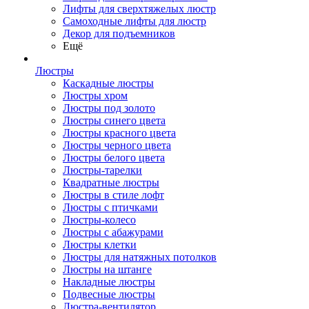
Лифты для сверхтяжелых люстр
Самоходные лифты для люстр
Декор для подъемников
Ещё
Люстры
Каскадные люстры
Люстры хром
Люстры под золото
Люстры синего цвета
Люстры красного цвета
Люстры черного цвета
Люстры белого цвета
Люстры-тарелки
Квадратные люстры
Люстры в стиле лофт
Люстры с птичками
Люстры-колесо
Люстры с абажурами
Люстры клетки
Люстры для натяжных потолков
Люстры на штанге
Накладные люстры
Подвесные люстры
Люстра-вентилятор