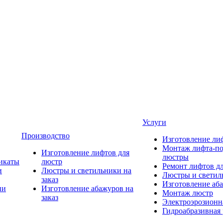
Услуги
Производство
Изготовление ли
Монтаж лифта-по
Изготовление лифтов для
люстры
икаты
люстр
Ремонт лифтов д
и
Люстры и светильники на
Люстры и светиль
заказ
Изготовление аба
ии
Изготовление абажуров на
Монтаж люстр
заказ
Электроэрозионна
Гидроабразивная 