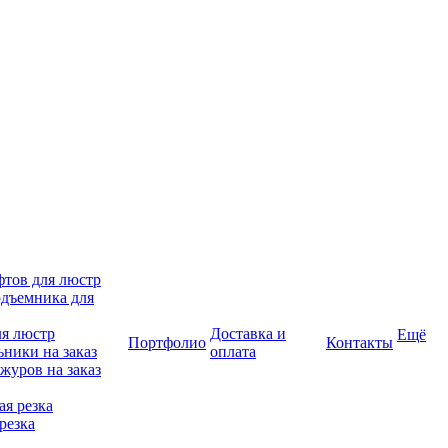
фтов для люстр
дъемника для
ля люстр
Доставка и
Ещё
Портфолио
Контакты
ники на заказ
оплата
журов на заказ
я резка
резка