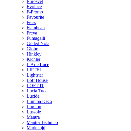
Eurosvet
Evoluce
F-Promo
Favourite
Feiss
Flambeau
Freya
Fumagalli
Gilded Nola
Globo
Hinkley
Kichler
L'Arte Luce
LIFTEL
Lightstar
Loft House
LOFT IT
Lucia Tucci
Lucide
Lumina Deco
Lumion
Lussole
Mantra
Mantra Technico
Markslojd