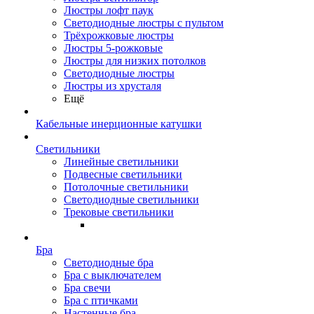
Люстры лофт паук
Светодиодные люстры с пультом
Трёхрожковые люстры
Люстры 5-рожковые
Люстры для низких потолков
Cветодиодные люстры
Люстры из хрусталя
Ещё
Кабельные инерционные катушки
Светильники
Линейные светильники
Подвесные светильники
Потолочные светильники
Светодиодные светильники
Трековые светильники
Бра
Светодиодные бра
Бра с выключателем
Бра свечи
Бра с птичками
Настенные бра