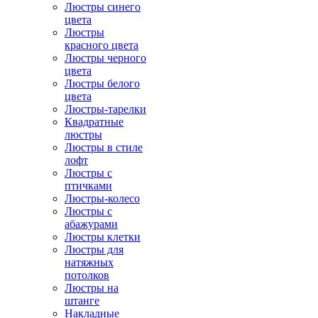
Люстры синего
цвета
Люстры
красного цвета
Люстры черного
цвета
Люстры белого
цвета
Люстры-тарелки
Квадратные
люстры
Люстры в стиле
лофт
Люстры с
птичками
Люстры-колесо
Люстры с
абажурами
Люстры клетки
Люстры для
натяжных
потолков
Люстры на
штанге
Накладные