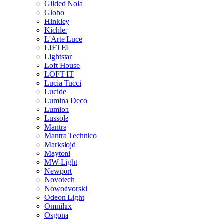
Gilded Nola
Globo
Hinkley
Kichler
L'Arte Luce
LIFTEL
Lightstar
Loft House
LOFT IT
Lucia Tucci
Lucide
Lumina Deco
Lumion
Lussole
Mantra
Mantra Technico
Markslojd
Maytoni
MW-Light
Newport
Novotech
Nowodvorski
Odeon Light
Omnilux
Osgona