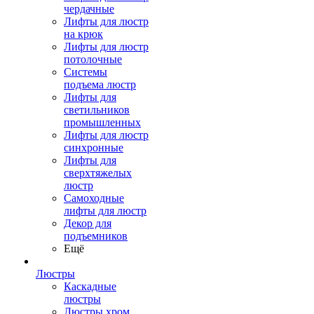
чердачные
Лифты для люстр
на крюк
Лифты для люстр
потолочные
Системы
подъема люстр
Лифты для
светильников
промышленных
Лифты для люстр
синхронные
Лифты для
сверхтяжелых
люстр
Самоходные
лифты для люстр
Декор для
подъемников
Ещё
Люстры
Каскадные
люстры
Люстры хром