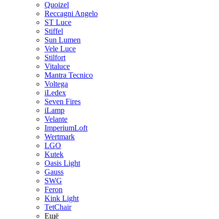
Quoizel
Reccagni Angelo
ST Luce
Stiffel
Sun Lumen
Vele Luce
Stilfort
Vitaluce
Mantra Tecnico
Voltega
iLedex
Seven Fires
iLamp
Velante
ImperiumLoft
Wertmark
LGO
Kutek
Oasis Light
Gauss
SWG
Feron
Kink Light
TetСhair
Ещё