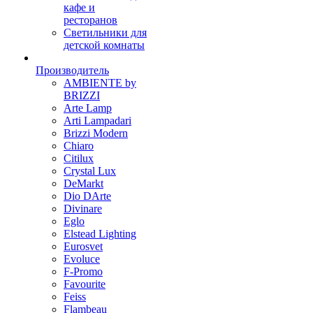
кафе и
ресторанов
Светильники для
детской комнаты
Производитель
AMBIENTE by
BRIZZI
Arte Lamp
Arti Lampadari
Brizzi Modern
Chiaro
Citilux
Crystal Lux
DeMarkt
Dio DArte
Divinare
Eglo
Elstead Lighting
Eurosvet
Evoluce
F-Promo
Favourite
Feiss
Flambeau