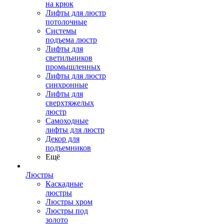
на крюк
Лифты для люстр
потолочные
Системы
подъема люстр
Лифты для
светильников
промышленных
Лифты для люстр
синхронные
Лифты для
сверхтяжелых
люстр
Самоходные
лифты для люстр
Декор для
подъемников
Ещё
Люстры
Каскадные
люстры
Люстры хром
Люстры под
золото