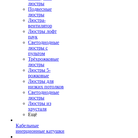
люстры
Подвесные
люстры
Люстра-
вентилятор
Люстры лофт
паук
Светодиодные
люстры с
пультом
Трёхрожковые
люстры
Люстры 5-
рожковые
Люстры для
низких потолков
Cветодиодные
люстры
Люстры из
хрусталя
Ещё
Кабельные
инерционные катушки