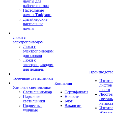
лампы для
рабочего стола
Настольные
лампы Тиффани
Дизайнерские
настольные
лампы
Люки с
электроприводом
Люки с
электроприводом
для кровли
Люки с
электроприводом
для подвала
Производств
Точечные светильники
Изгото
Компания
лифтов 
Уличные светильники
люстр
Светильник-шар
Сертификаты
Люстры
Парковые
Новости
светил
светильники
Блог
на заказ
Подвесные
Вакансии
Изгото
уличные
абажур