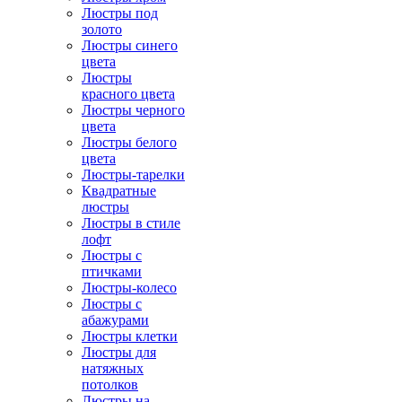
Люстры под
золото
Люстры синего
цвета
Люстры
красного цвета
Люстры черного
цвета
Люстры белого
цвета
Люстры-тарелки
Квадратные
люстры
Люстры в стиле
лофт
Люстры с
птичками
Люстры-колесо
Люстры с
абажурами
Люстры клетки
Люстры для
натяжных
потолков
Люстры на