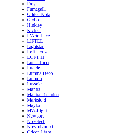
Freya
Fumagalli
Gilded Nola
Globo
Hinkley
Kichler
L'Arte Luce
LIFTEL
Lightstar
Loft House
LOFT IT
Lucia Tucci
Lucide
Lumina Deco
Lumion
Lussole
Mantra
Mantra Technico
Markslojd
Maytoni
MW-Light
Newport
Novotech
Nowodvorski
Odeon Light