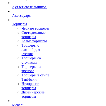
Аутлет светильников
Аксессуары
Торшеры
Черные торшеры
Светодиодные
торшеры
Белые торшеры
Торшеры с
лампой для
чтения
Торшеры со
столиком
Торшеры на
треноге
Торшеры в стиле
Тиффани
Недорогие
торшеры
Дизайнерские
торшеры
Мебель