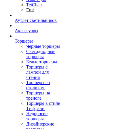
TetСhair
Ещё
Аутлет светильников
Аксессуары
Торшеры
Черные торшеры
Светодиодные
торшеры
Белые торшеры
Торшеры с
лампой для
чтения
Торшеры со
столиком
Торшеры на
треноге
Торшеры в стиле
Тиффани
Недорогие
торшеры
Дизайнерские