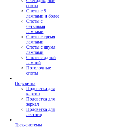
Светодиодные
споты
Споты с 5
лампами и более
Споты с
четырьмя
лампами
Споты с тремя
лампами
Споты с двумя
лампами
Споты с одной
лампой
Потолочные
споты
Подсветка
Подсветка для
картин
Подсветка для
зеркал
Подсветка для
лестниц
Трек-системы