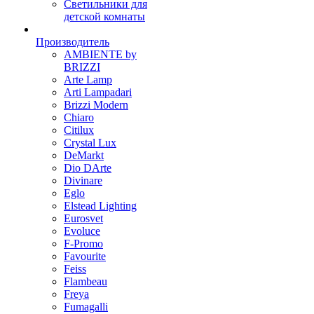
Светильники для
детской комнаты
Производитель
AMBIENTE by
BRIZZI
Arte Lamp
Arti Lampadari
Brizzi Modern
Chiaro
Citilux
Crystal Lux
DeMarkt
Dio DArte
Divinare
Eglo
Elstead Lighting
Eurosvet
Evoluce
F-Promo
Favourite
Feiss
Flambeau
Freya
Fumagalli