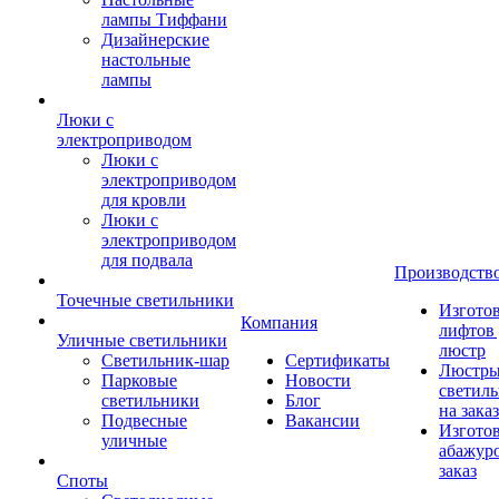
лампы Тиффани
Дизайнерские
настольные
лампы
Люки с
электроприводом
Люки с
электроприводом
для кровли
Люки с
электроприводом
для подвала
Производств
Точечные светильники
Изгото
Компания
лифтов 
Уличные светильники
люстр
Светильник-шар
Сертификаты
Люстры
Парковые
Новости
светил
светильники
Блог
на заказ
Подвесные
Вакансии
Изгото
уличные
абажур
заказ
Споты