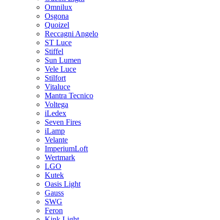
Omnilux
Osgona
Quoizel
Reccagni Angelo
ST Luce
Stiffel
Sun Lumen
Vele Luce
Stilfort
Vitaluce
Mantra Tecnico
Voltega
iLedex
Seven Fires
iLamp
Velante
ImperiumLoft
Wertmark
LGO
Kutek
Oasis Light
Gauss
SWG
Feron
Kink Light