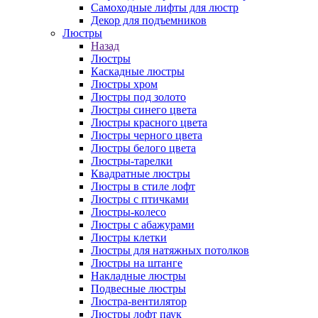
Самоходные лифты для люстр
Декор для подъемников
Люстры
Назад
Люстры
Каскадные люстры
Люстры хром
Люстры под золото
Люстры синего цвета
Люстры красного цвета
Люстры черного цвета
Люстры белого цвета
Люстры-тарелки
Квадратные люстры
Люстры в стиле лофт
Люстры с птичками
Люстры-колесо
Люстры с абажурами
Люстры клетки
Люстры для натяжных потолков
Люстры на штанге
Накладные люстры
Подвесные люстры
Люстра-вентилятор
Люстры лофт паук