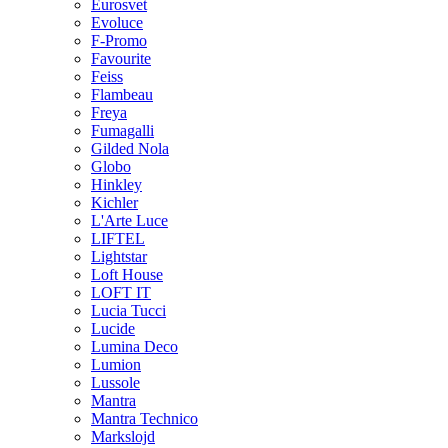
Eurosvet
Evoluce
F-Promo
Favourite
Feiss
Flambeau
Freya
Fumagalli
Gilded Nola
Globo
Hinkley
Kichler
L'Arte Luce
LIFTEL
Lightstar
Loft House
LOFT IT
Lucia Tucci
Lucide
Lumina Deco
Lumion
Lussole
Mantra
Mantra Technico
Markslojd