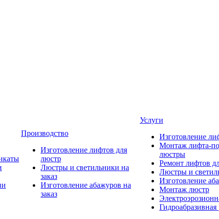
Услуги
Производство
Изготовление ли
Монтаж лифта-по
Изготовление лифтов для
люстры
икаты
люстр
Ремонт лифтов д
и
Люстры и светильники на
Люстры и светиль
заказ
Изготовление аба
ии
Изготовление абажуров на
Монтаж люстр
заказ
Электроэрозионна
Гидроабразивная 