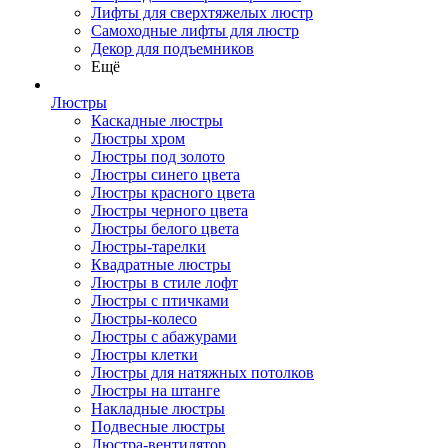
Лифты для сверхтяжелых люстр
Самоходные лифты для люстр
Декор для подъемников
Ещё
Люстры
Каскадные люстры
Люстры хром
Люстры под золото
Люстры синего цвета
Люстры красного цвета
Люстры черного цвета
Люстры белого цвета
Люстры-тарелки
Квадратные люстры
Люстры в стиле лофт
Люстры с птичками
Люстры-колесо
Люстры с абажурами
Люстры клетки
Люстры для натяжных потолков
Люстры на штанге
Накладные люстры
Подвесные люстры
Люстра-вентилятор