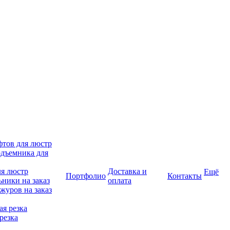
фтов для люстр
дъемника для
ля люстр
Доставка и
Ещё
Портфолио
Контакты
ники на заказ
оплата
журов на заказ
я резка
резка