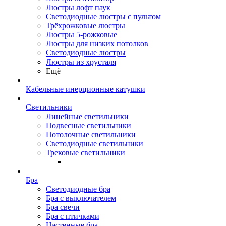
Люстры лофт паук
Светодиодные люстры с пультом
Трёхрожковые люстры
Люстры 5-рожковые
Люстры для низких потолков
Cветодиодные люстры
Люстры из хрусталя
Ещё
Кабельные инерционные катушки
Светильники
Линейные светильники
Подвесные светильники
Потолочные светильники
Светодиодные светильники
Трековые светильники
Бра
Светодиодные бра
Бра с выключателем
Бра свечи
Бра с птичками
Настенные бра