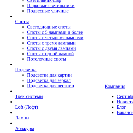
Светильник-шар
Парковые светильники
Подвесные уличные
Споты
Светодиодные споты
Споты с 5 лампами и более
Споты с четырьмя лампами
Споты с тремя лампами
Споты с двумя лампами
Споты с одной лампой
Потолочные споты
Подсветка
Подсветка для картин
Подсветка для зеркал
Подсветка для лестниц
Компания
Трек-системы
Сертиф
Новост
Loft (Лофт)
Блог
Ваканс
Лампы
Абажуры