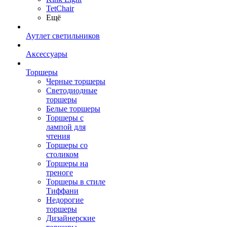
TetСhair
Ещё
Аутлет светильников
Аксессуары
Торшеры
Черные торшеры
Светодиодные
торшеры
Белые торшеры
Торшеры с
лампой для
чтения
Торшеры со
столиком
Торшеры на
треноге
Торшеры в стиле
Тиффани
Недорогие
торшеры
Дизайнерские