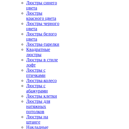
Люстры синего
цвета
Люстры
красного цвета
Люстры черного
цвета
Люстры белого
цвета
Люстры-тарелки
Квадратные
люстры
Люстры в стиле
лофт
Люстры с
птичками
Люстры-колесо
Люстры с
абажурами
Люстры клетки
Люстры для
натяжных
потолков
Люстры на
штанге
Накладные