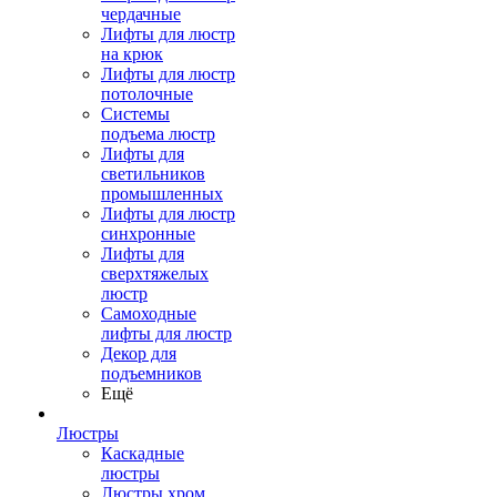
чердачные
Лифты для люстр
на крюк
Лифты для люстр
потолочные
Системы
подъема люстр
Лифты для
светильников
промышленных
Лифты для люстр
синхронные
Лифты для
сверхтяжелых
люстр
Самоходные
лифты для люстр
Декор для
подъемников
Ещё
Люстры
Каскадные
люстры
Люстры хром