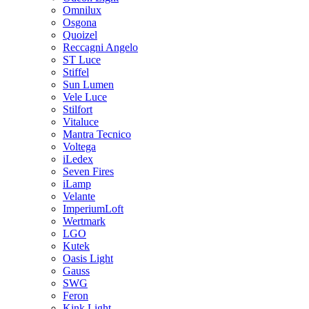
Omnilux
Osgona
Quoizel
Reccagni Angelo
ST Luce
Stiffel
Sun Lumen
Vele Luce
Stilfort
Vitaluce
Mantra Tecnico
Voltega
iLedex
Seven Fires
iLamp
Velante
ImperiumLoft
Wertmark
LGO
Kutek
Oasis Light
Gauss
SWG
Feron
Kink Light