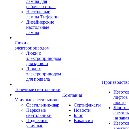
лампы для
рабочего стола
Настольные
лампы Тиффани
Дизайнерские
настольные
лампы
Люки с
электроприводом
Люки с
электроприводом
для кровли
Люки с
электроприводом
для подвала
Производств
Точечные светильники
Изгото
Компания
лифтов 
Уличные светильники
люстр
Светильник-шар
Сертификаты
Люстры
Парковые
Новости
светил
светильники
Блог
на заказ
Подвесные
Вакансии
Изгото
уличные
абажур