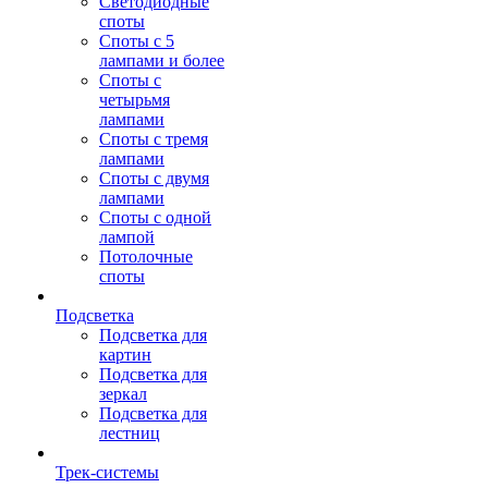
Светодиодные
споты
Споты с 5
лампами и более
Споты с
четырьмя
лампами
Споты с тремя
лампами
Споты с двумя
лампами
Споты с одной
лампой
Потолочные
споты
Подсветка
Подсветка для
картин
Подсветка для
зеркал
Подсветка для
лестниц
Трек-системы