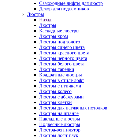
Самоходные лифты для люстр
Декор для подъемников
Люстры
Назад
Люстры
Каскадные люстры
Люстры хром
Люстры под золото
Люстры синего цвета
Люстры красного цвета
Люстры черного цвета
Люстры белого цвета
Люстры-тарелки
Квадратные люстры
Люстры в стиле лофт
Люстры с птичками
Люстры-колесо
Люстры с абажурами
Люстры клетки
Люстры для натяжных потолков
Люстры на штанге
Накладные люстры
Подвесные люстры
Люстра-вентилятор
Люстры лофт паук