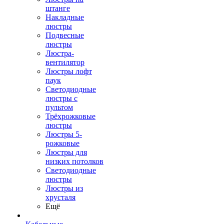
штанге
Накладные
люстры
Подвесные
люстры
Люстра-
вентилятор
Люстры лофт
паук
Светодиодные
люстры с
пультом
Трёхрожковые
люстры
Люстры 5-
рожковые
Люстры для
низких потолков
Cветодиодные
люстры
Люстры из
хрусталя
Ещё