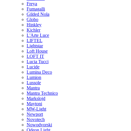
Freya
Fumagalli
Gilded Nola
Globo
Hinkley
Kichler
L'Arte Luce
LIFTEL
Lightstar
Loft House
LOFT IT
Lucia Tucci
Lucide
Lumina Deco
Lumion
Lussole
Mantra
Mantra Technico
Markslojd
Maytoni
MW-Light
Newport
Novotech
Nowodvorski
Odeon Light