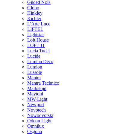
Gilded Nola
Globo
Hinkley
Kichler
L'Arte Luce
LIFTEL
Lightstar
Loft House
LOFT IT
Lucia Tucci
Lucide
Lumina Deco
Lumion
Lussole
Mantra
Mantra Technico
Markslojd
Maytoni
MW-Light
Newport
Novotech
Nowodvorski
Odeon Light
Omnilux
Osgona