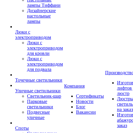
лампы Тиффани
Дизайнерские
настольные
лампы
Люки с
электроприводом
Люки с
электроприводом
для кровли
Люки с
электроприводом
для подвала
Производств
Точечные светильники
Изгото
Компания
лифтов 
Уличные светильники
люстр
Светильник-шар
Сертификаты
Люстры
Парковые
Новости
светил
светильники
Блог
на заказ
Подвесные
Вакансии
Изгото
уличные
абажур
заказ
Споты