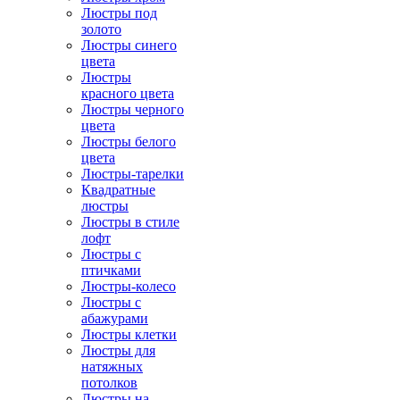
Люстры под
золото
Люстры синего
цвета
Люстры
красного цвета
Люстры черного
цвета
Люстры белого
цвета
Люстры-тарелки
Квадратные
люстры
Люстры в стиле
лофт
Люстры с
птичками
Люстры-колесо
Люстры с
абажурами
Люстры клетки
Люстры для
натяжных
потолков
Люстры на