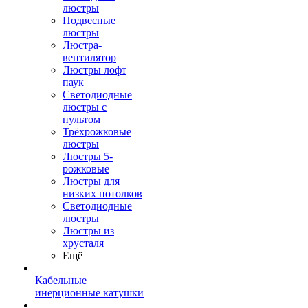
люстры
Подвесные
люстры
Люстра-
вентилятор
Люстры лофт
паук
Светодиодные
люстры с
пультом
Трёхрожковые
люстры
Люстры 5-
рожковые
Люстры для
низких потолков
Cветодиодные
люстры
Люстры из
хрусталя
Ещё
Кабельные
инерционные катушки