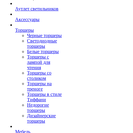
Аутлет светильников
Аксессуары
Торшеры
Черные торшеры
Светодиодные
торшеры
Белые торшеры
Торшеры с
лампой для
чтения
Торшеры со
столиком
Торшеры на
треноге
Торшеры в стиле
Тиффани
Недорогие
торшеры
Дизайнерские
торшеры
Мебель