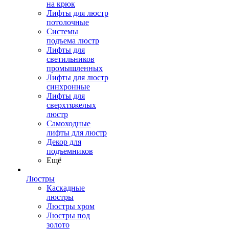
на крюк
Лифты для люстр
потолочные
Системы
подъема люстр
Лифты для
светильников
промышленных
Лифты для люстр
синхронные
Лифты для
сверхтяжелых
люстр
Самоходные
лифты для люстр
Декор для
подъемников
Ещё
Люстры
Каскадные
люстры
Люстры хром
Люстры под
золото