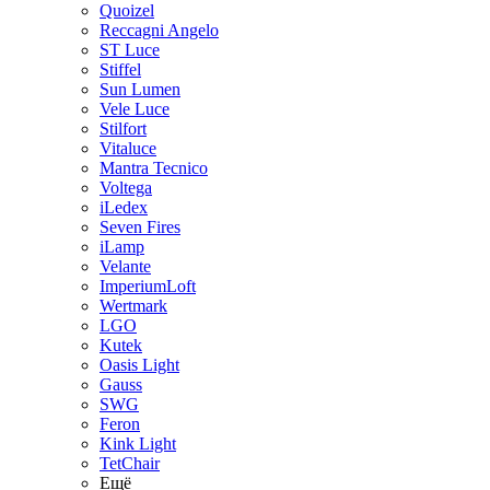
Quoizel
Reccagni Angelo
ST Luce
Stiffel
Sun Lumen
Vele Luce
Stilfort
Vitaluce
Mantra Tecnico
Voltega
iLedex
Seven Fires
iLamp
Velante
ImperiumLoft
Wertmark
LGO
Kutek
Oasis Light
Gauss
SWG
Feron
Kink Light
TetСhair
Ещё