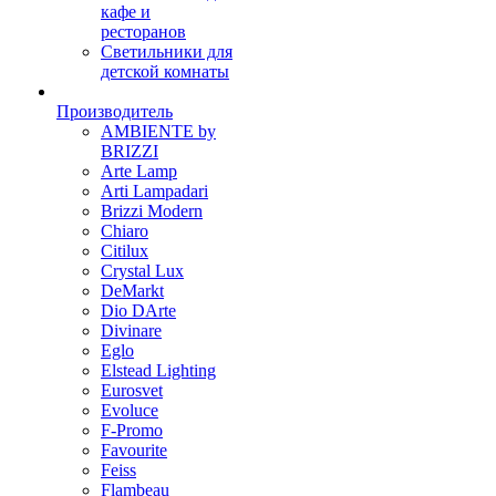
кафе и
ресторанов
Светильники для
детской комнаты
Производитель
AMBIENTE by
BRIZZI
Arte Lamp
Arti Lampadari
Brizzi Modern
Chiaro
Citilux
Crystal Lux
DeMarkt
Dio DArte
Divinare
Eglo
Elstead Lighting
Eurosvet
Evoluce
F-Promo
Favourite
Feiss
Flambeau