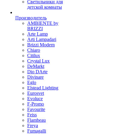
Светильники для
детской комнаты
Производитель
AMBIENTE by
BRIZZI
Arte Lamp
Arti Lampadari
Brizzi Modern
Chiaro
Citilux
Crystal Lux
DeMarkt
Dio DArte
Divinare
Eglo
Elstead Lighting
Eurosvet
Evoluce
F-Promo
Favourite
Feiss
Flambeau
Freya
Fumagalli