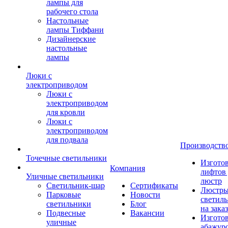
лампы для
рабочего стола
Настольные
лампы Тиффани
Дизайнерские
настольные
лампы
Люки с
электроприводом
Люки с
электроприводом
для кровли
Люки с
электроприводом
для подвала
Производств
Точечные светильники
Изгото
Компания
лифтов 
Уличные светильники
люстр
Светильник-шар
Сертификаты
Люстры
Парковые
Новости
светил
светильники
Блог
на заказ
Подвесные
Вакансии
Изгото
уличные
абажур