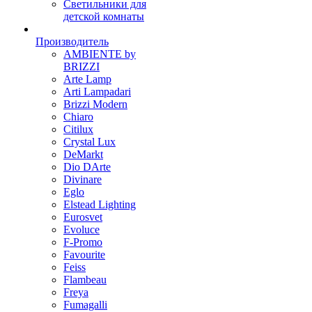
Светильники для
детской комнаты
Производитель
AMBIENTE by
BRIZZI
Arte Lamp
Arti Lampadari
Brizzi Modern
Chiaro
Citilux
Crystal Lux
DeMarkt
Dio DArte
Divinare
Eglo
Elstead Lighting
Eurosvet
Evoluce
F-Promo
Favourite
Feiss
Flambeau
Freya
Fumagalli