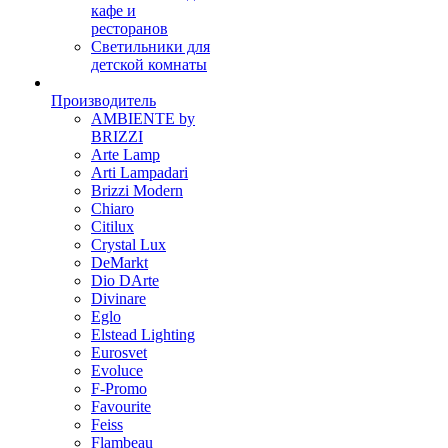
кафе и
ресторанов
Светильники для
детской комнаты
Производитель
AMBIENTE by
BRIZZI
Arte Lamp
Arti Lampadari
Brizzi Modern
Chiaro
Citilux
Crystal Lux
DeMarkt
Dio DArte
Divinare
Eglo
Elstead Lighting
Eurosvet
Evoluce
F-Promo
Favourite
Feiss
Flambeau