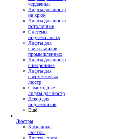
чердачные
Лифты для люстр
на крюк
Лифты для люстр
потолочные
Системы
подъема люстр
Лифты для
светильников
промышленных
Лифты для люстр
синхронные
Лифты для
сверхтяжелых
люстр
Самоходные
лифты для люстр
Декор для
подъемников
Ещё
Люстры
Каскадные
люстры
Люстры хром