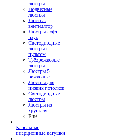
люстры
Подвесные
люстры
Люстра-
вентилятор
Люстры лофт
паук
Светодиодные
люстры с
пультом
Трёхрожковые
люстры
Люстры 5-
рожковые
Люстры для
низких потолков
Cветодиодные
люстры
Люстры из
хрусталя
Ещё
Кабельные
инерционные катушки