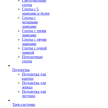
Светодиодные
споты
Споты с 5
лампами и более
Споты с
четырьмя
лампами
Споты с тремя
лампами
Споты с двумя
лампами
Споты с одной
лампой
Потолочные
споты
Подсветка
Подсветка для
картин
Подсветка для
зеркал
Подсветка для
лестниц
Трек-системы