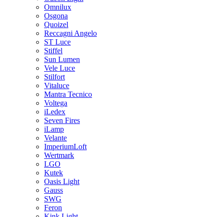
Omnilux
Osgona
Quoizel
Reccagni Angelo
ST Luce
Stiffel
Sun Lumen
Vele Luce
Stilfort
Vitaluce
Mantra Tecnico
Voltega
iLedex
Seven Fires
iLamp
Velante
ImperiumLoft
Wertmark
LGO
Kutek
Oasis Light
Gauss
SWG
Feron
Kink Light