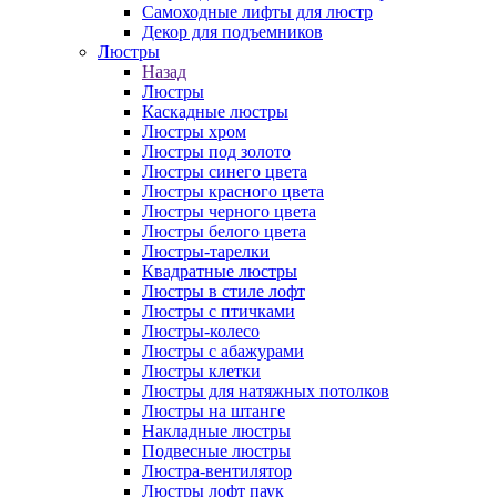
Самоходные лифты для люстр
Декор для подъемников
Люстры
Назад
Люстры
Каскадные люстры
Люстры хром
Люстры под золото
Люстры синего цвета
Люстры красного цвета
Люстры черного цвета
Люстры белого цвета
Люстры-тарелки
Квадратные люстры
Люстры в стиле лофт
Люстры с птичками
Люстры-колесо
Люстры с абажурами
Люстры клетки
Люстры для натяжных потолков
Люстры на штанге
Накладные люстры
Подвесные люстры
Люстра-вентилятор
Люстры лофт паук