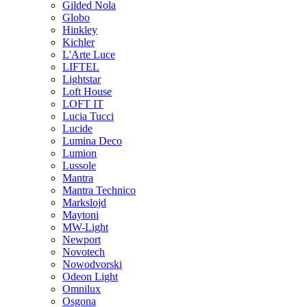
Gilded Nola
Globo
Hinkley
Kichler
L'Arte Luce
LIFTEL
Lightstar
Loft House
LOFT IT
Lucia Tucci
Lucide
Lumina Deco
Lumion
Lussole
Mantra
Mantra Technico
Markslojd
Maytoni
MW-Light
Newport
Novotech
Nowodvorski
Odeon Light
Omnilux
Osgona