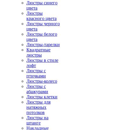
Люстры синего
цвета
Люстры
красного цвета
Люстры черного
цвета
Люстры белого
цвета
Люстры-тарелки
Квадратные
люстры
Люстры в стиле
лофт
Люстры с
птичками
Люстры-колесо
Люстры с
абажурами
Люстры клетки
Люстры для
натяжных
потолков
Люстры на
штанге
Накладные