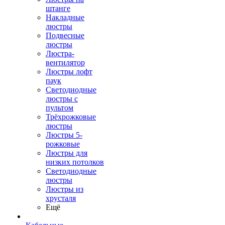
штанге
Накладные
люстры
Подвесные
люстры
Люстра-
вентилятор
Люстры лофт
паук
Светодиодные
люстры с
пультом
Трёхрожковые
люстры
Люстры 5-
рожковые
Люстры для
низких потолков
Cветодиодные
люстры
Люстры из
хрусталя
Ещё