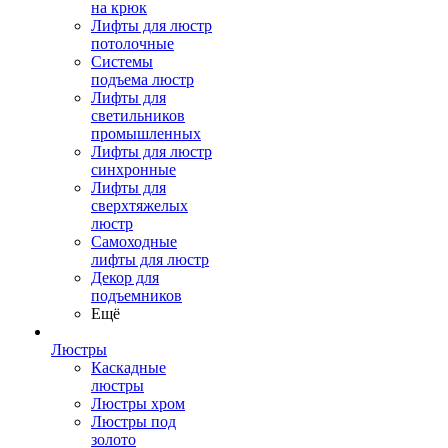
на крюк
Лифты для люстр
потолочные
Системы
подъема люстр
Лифты для
светильников
промышленных
Лифты для люстр
синхронные
Лифты для
сверхтяжелых
люстр
Самоходные
лифты для люстр
Декор для
подъемников
Ещё
Люстры
Каскадные
люстры
Люстры хром
Люстры под
золото