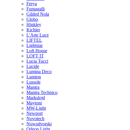
Freya
Fumagalli
Gilded Nola
Globo
Hinkley
Kichler
L'Arte Luce
LIFTEL
Lightstar
Loft House
LOFT IT
Lucia Tucci
Lucide
Lumina Deco
Lumion
Lussole
Mantra
Mantra Technico
Markslojd
Maytoni
MW-Light
Newport
Novotech
Nowodvorski
Odeon Light