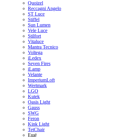
Quoizel
Reccagni Angelo
ST Luce
Stiffel
Sun Lumen
Vele Luce
Stilfort
Vitaluce
Mantra Tecnico
Voltega
iLedex
Seven Fires
iLamp
Velante
ImperiumLoft
Wertmark
LGO
Kutek
Oasis Light
Gauss
SWG
Feron
Kink Light
TetСhair
Ещё