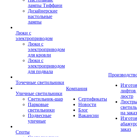
лампы Тиффани
Дизайнерские
настольные
лампы
Люки с
электроприводом
Люки с
электроприводом
для кровли
Люки с
электроприводом
для подвала
Производств
Точечные светильники
Изгото
Компания
лифтов 
Уличные светильники
люстр
Светильник-шар
Сертификаты
Люстры
Парковые
Новости
светил
светильники
Блог
на заказ
Подвесные
Вакансии
Изгото
уличные
абажур
заказ
Споты