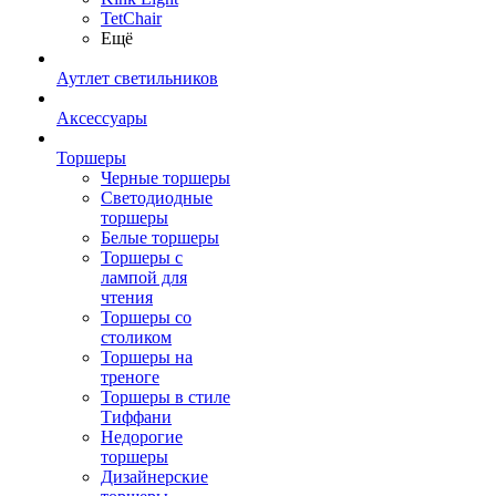
TetСhair
Ещё
Аутлет светильников
Аксессуары
Торшеры
Черные торшеры
Светодиодные
торшеры
Белые торшеры
Торшеры с
лампой для
чтения
Торшеры со
столиком
Торшеры на
треноге
Торшеры в стиле
Тиффани
Недорогие
торшеры
Дизайнерские