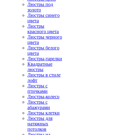
Люстры под
золото
Люстры синего
цвета
Люстры
красного цвета
Люстры черного
цвета
Люстры белого
цвета
Люстры-тарелки
Квадратные
люстры
Люстры в стиле
лофт
Люстры с
птичками
Люстры-колесо
Люстры с
абажурами
Люстры клетки
Люстры для
натяжных
потолков
Люстры на