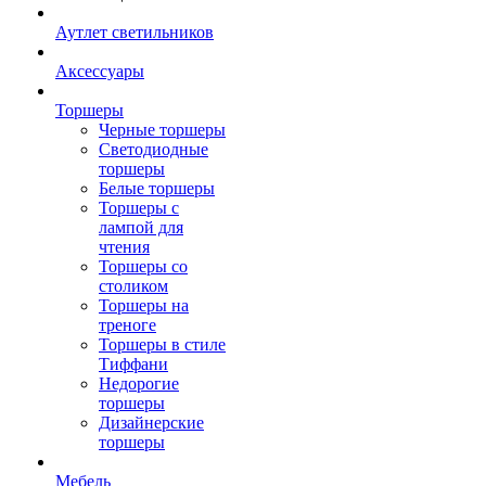
Аутлет светильников
Аксессуары
Торшеры
Черные торшеры
Светодиодные
торшеры
Белые торшеры
Торшеры с
лампой для
чтения
Торшеры со
столиком
Торшеры на
треноге
Торшеры в стиле
Тиффани
Недорогие
торшеры
Дизайнерские
торшеры
Мебель