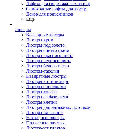
Лифты для сверхтяжелых люстр
Самоходные лифты для люстр
Декор для подъемников
Ещё
Люстры
Каскадные люстры
Люстры хром
Люстры под золото
Люстры синего цвета
Люстры красного цвета
Люстры черного цвета
Люстры белого цвета
Люстры-тарелки
Квадратные люстры
Люстры в стиле лофт
Люстры с птичками
Люстры-колесо
Люстры с абажурами
Люстры клетки
Люстры для натяжных потолков
Люстры на штанге
Накладные люстры
Подвесные люстры
Люстра-вентилятор