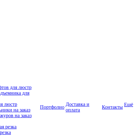
фтов для люстр
дъемника для
ля люстр
Доставка и
Ещё
Портфолио
Контакты
ники на заказ
оплата
журов на заказ
я резка
резка