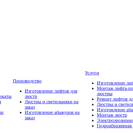
Услуги
Производство
Изготовление ли
Монтаж лифта-по
Изготовление лифтов для
люстры
икаты
люстр
Ремонт лифтов д
и
Люстры и светильники на
Люстры и светиль
заказ
Изготовление аба
ии
Изготовление абажуров на
Монтаж люстр
заказ
Электроэрозионна
Гидроабразивная 