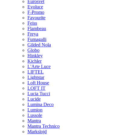
Eurosvet
Evoluce
F-Promo
Favourite
Feiss
Flambeau
Freya
Fumagalli
Gilded Nola
Globo
Hinkley
Kichler
L'Arte Luce
LIFTEL
Lightstar
Loft House
LOFT IT
Lucia Tucci
Lucide
Lumina Deco
Lumion
Lussole
Mantra
Mantra Technico
Markslojd