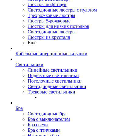
Люстры лофт паук
Светодиодные люстры с пультом
Трёхрожковые люстры
Люстры 5-рожковые
Люстры для низких потолков
Cветодиодные люстры
Люстры из хрусталя
Ещё
Кабельные инерционные катушки
Светильники
Линейные светильники
Подвесные светильники
Потолочные светильники
Светодиодные светильники
Трековые светильники
Бра
Светодиодные бра
Бра с выключателем
Бра свечи
Бра с птичками
Настенные бра