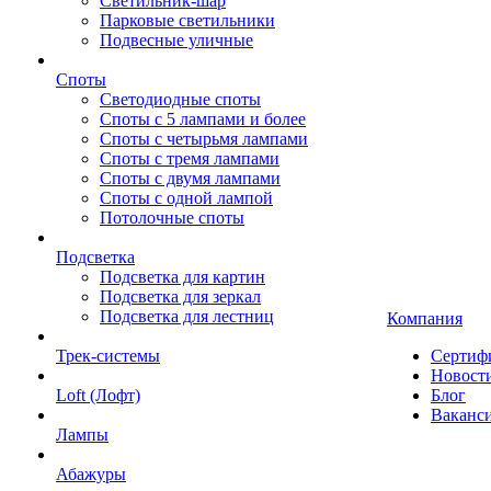
Светильник-шар
Парковые светильники
Подвесные уличные
Споты
Светодиодные споты
Споты с 5 лампами и более
Споты с четырьмя лампами
Споты с тремя лампами
Споты с двумя лампами
Споты с одной лампой
Потолочные споты
Подсветка
Подсветка для картин
Подсветка для зеркал
Подсветка для лестниц
Компания
Трек-системы
Сертиф
Новост
Loft (Лофт)
Блог
Ваканс
Лампы
Абажуры