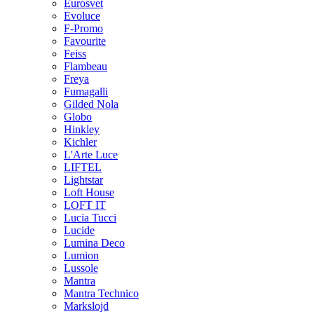
Eurosvet
Evoluce
F-Promo
Favourite
Feiss
Flambeau
Freya
Fumagalli
Gilded Nola
Globo
Hinkley
Kichler
L'Arte Luce
LIFTEL
Lightstar
Loft House
LOFT IT
Lucia Tucci
Lucide
Lumina Deco
Lumion
Lussole
Mantra
Mantra Technico
Markslojd