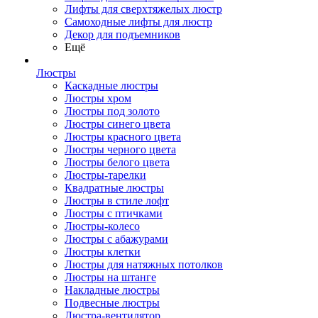
Лифты для сверхтяжелых люстр
Самоходные лифты для люстр
Декор для подъемников
Ещё
Люстры
Каскадные люстры
Люстры хром
Люстры под золото
Люстры синего цвета
Люстры красного цвета
Люстры черного цвета
Люстры белого цвета
Люстры-тарелки
Квадратные люстры
Люстры в стиле лофт
Люстры с птичками
Люстры-колесо
Люстры с абажурами
Люстры клетки
Люстры для натяжных потолков
Люстры на штанге
Накладные люстры
Подвесные люстры
Люстра-вентилятор