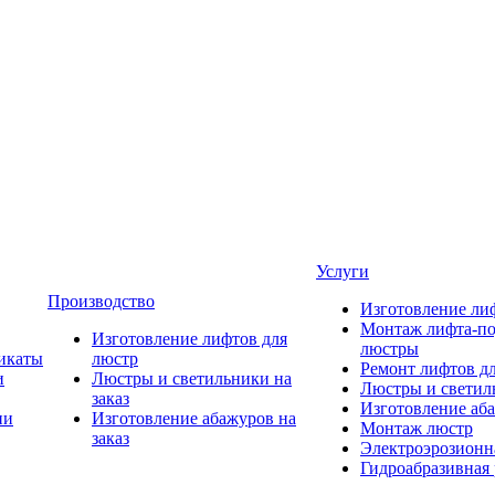
Услуги
Производство
Изготовление ли
Монтаж лифта-по
Изготовление лифтов для
люстры
икаты
люстр
Ремонт лифтов д
и
Люстры и светильники на
Люстры и светиль
заказ
Изготовление аба
ии
Изготовление абажуров на
Монтаж люстр
заказ
Электроэрозионна
Гидроабразивная 