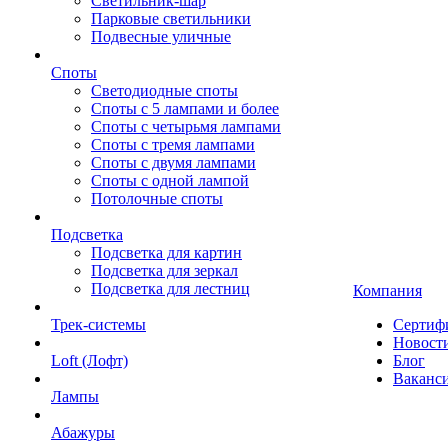
Светильник-шар
Парковые светильники
Подвесные уличные
Споты
Светодиодные споты
Споты с 5 лампами и более
Споты с четырьмя лампами
Споты с тремя лампами
Споты с двумя лампами
Споты с одной лампой
Потолочные споты
Подсветка
Подсветка для картин
Подсветка для зеркал
Подсветка для лестниц
Компания
Трек-системы
Сертиф
Новост
Loft (Лофт)
Блог
Ваканс
Лампы
Абажуры