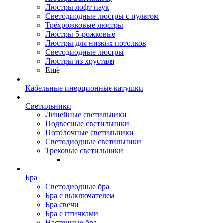
Люстры лофт паук
Светодиодные люстры с пультом
Трёхрожковые люстры
Люстры 5-рожковые
Люстры для низких потолков
Cветодиодные люстры
Люстры из хрусталя
Ещё
Кабельные инерционные катушки
Светильники
Линейные светильники
Подвесные светильники
Потолочные светильники
Светодиодные светильники
Трековые светильники
Бра
Светодиодные бра
Бра с выключателем
Бра свечи
Бра с птичками
Настенные бра