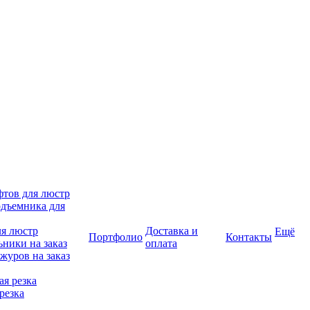
фтов для люстр
дъемника для
ля люстр
Доставка и
Ещё
Портфолио
Контакты
ники на заказ
оплата
журов на заказ
я резка
резка