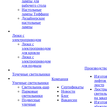
лампы для
рабочего стола
Настольные
лампы Тиффани
Дизайнерские
настольные
лампы
Люки с
электроприводом
Люки с
электроприводом
для кровли
Люки с
электроприводом
для подвала
Производств
Точечные светильники
Изгото
Компания
лифтов 
Уличные светильники
люстр
Светильник-шар
Сертификаты
Люстры
Парковые
Новости
светил
светильники
Блог
на заказ
Подвесные
Вакансии
Изгото
уличные
абажур