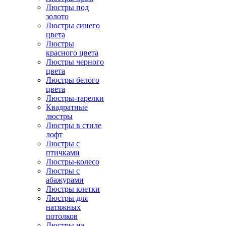
Люстры под
золото
Люстры синего
цвета
Люстры
красного цвета
Люстры черного
цвета
Люстры белого
цвета
Люстры-тарелки
Квадратные
люстры
Люстры в стиле
лофт
Люстры с
птичками
Люстры-колесо
Люстры с
абажурами
Люстры клетки
Люстры для
натяжных
потолков
Люстры на