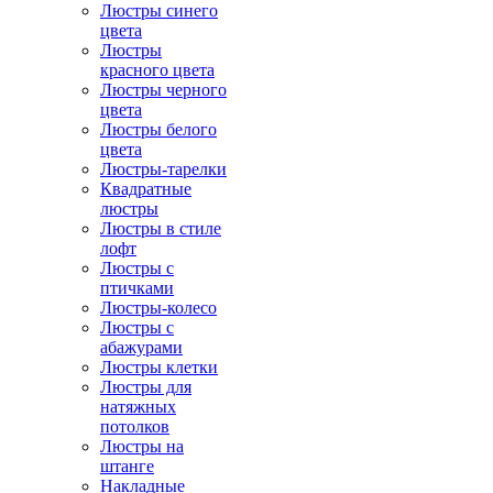
Люстры синего
цвета
Люстры
красного цвета
Люстры черного
цвета
Люстры белого
цвета
Люстры-тарелки
Квадратные
люстры
Люстры в стиле
лофт
Люстры с
птичками
Люстры-колесо
Люстры с
абажурами
Люстры клетки
Люстры для
натяжных
потолков
Люстры на
штанге
Накладные