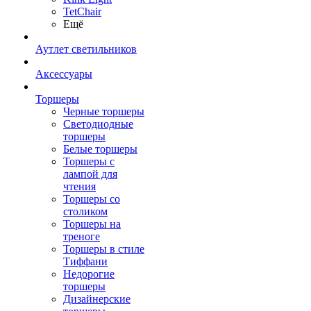
TetСhair
Ещё
Аутлет светильников
Аксессуары
Торшеры
Черные торшеры
Светодиодные
торшеры
Белые торшеры
Торшеры с
лампой для
чтения
Торшеры со
столиком
Торшеры на
треноге
Торшеры в стиле
Тиффани
Недорогие
торшеры
Дизайнерские