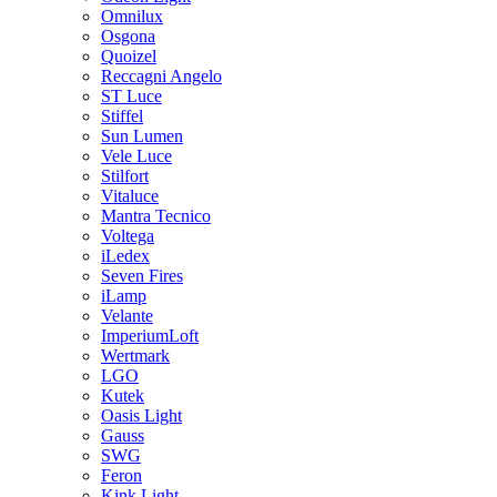
Omnilux
Osgona
Quoizel
Reccagni Angelo
ST Luce
Stiffel
Sun Lumen
Vele Luce
Stilfort
Vitaluce
Mantra Tecnico
Voltega
iLedex
Seven Fires
iLamp
Velante
ImperiumLoft
Wertmark
LGO
Kutek
Oasis Light
Gauss
SWG
Feron
Kink Light