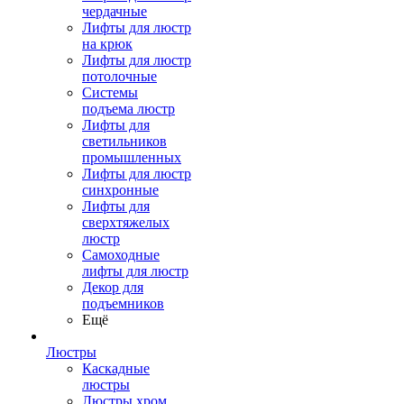
чердачные
Лифты для люстр
на крюк
Лифты для люстр
потолочные
Системы
подъема люстр
Лифты для
светильников
промышленных
Лифты для люстр
синхронные
Лифты для
сверхтяжелых
люстр
Самоходные
лифты для люстр
Декор для
подъемников
Ещё
Люстры
Каскадные
люстры
Люстры хром