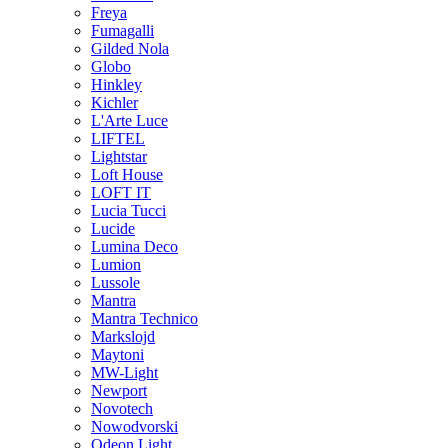
Freya
Fumagalli
Gilded Nola
Globo
Hinkley
Kichler
L'Arte Luce
LIFTEL
Lightstar
Loft House
LOFT IT
Lucia Tucci
Lucide
Lumina Deco
Lumion
Lussole
Mantra
Mantra Technico
Markslojd
Maytoni
MW-Light
Newport
Novotech
Nowodvorski
Odeon Light