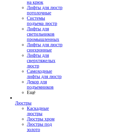
на крюк
Лифты для люстр
потолочные
Системы
подъема люстр
Лифты для
светильников
промышленных
Лифты для люстр
синхронные
Лифты для
сверхтяжелых
люстр
Самоходные
лифты для люстр
Декор для
подъемников
Ещё
Люстры
Каскадные
люстры
Люстры хром
Люстры под
золото