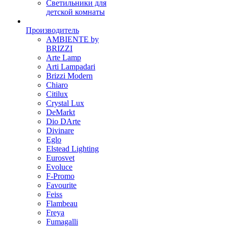
Светильники для
детской комнаты
Производитель
AMBIENTE by
BRIZZI
Arte Lamp
Arti Lampadari
Brizzi Modern
Chiaro
Citilux
Crystal Lux
DeMarkt
Dio DArte
Divinare
Eglo
Elstead Lighting
Eurosvet
Evoluce
F-Promo
Favourite
Feiss
Flambeau
Freya
Fumagalli