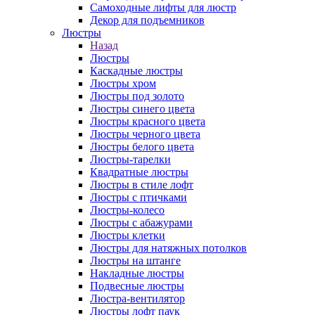
Самоходные лифты для люстр
Декор для подъемников
Люстры
Назад
Люстры
Каскадные люстры
Люстры хром
Люстры под золото
Люстры синего цвета
Люстры красного цвета
Люстры черного цвета
Люстры белого цвета
Люстры-тарелки
Квадратные люстры
Люстры в стиле лофт
Люстры с птичками
Люстры-колесо
Люстры с абажурами
Люстры клетки
Люстры для натяжных потолков
Люстры на штанге
Накладные люстры
Подвесные люстры
Люстра-вентилятор
Люстры лофт паук