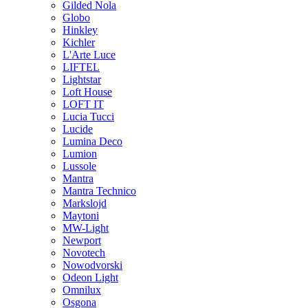
Gilded Nola
Globo
Hinkley
Kichler
L'Arte Luce
LIFTEL
Lightstar
Loft House
LOFT IT
Lucia Tucci
Lucide
Lumina Deco
Lumion
Lussole
Mantra
Mantra Technico
Markslojd
Maytoni
MW-Light
Newport
Novotech
Nowodvorski
Odeon Light
Omnilux
Osgona