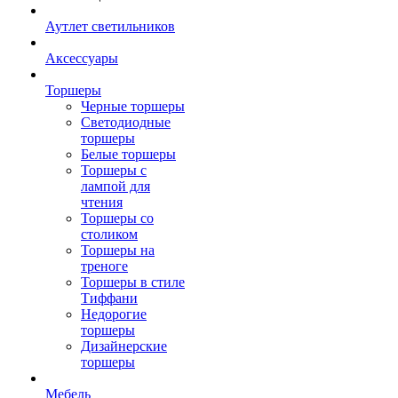
Аутлет светильников
Аксессуары
Торшеры
Черные торшеры
Светодиодные
торшеры
Белые торшеры
Торшеры с
лампой для
чтения
Торшеры со
столиком
Торшеры на
треноге
Торшеры в стиле
Тиффани
Недорогие
торшеры
Дизайнерские
торшеры
Мебель