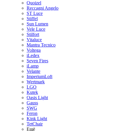
Quoizel
Reccagni Angelo
ST Luce
Stiffel
Sun Lumen
Vele Luce
Stilfort
Vitaluce
Mantra Tecnico
Voltega
iLedex
Seven Fires
iLamp
Velante
ImperiumLoft
Wertmark
LGO
Kutek
Oasis Light
Gauss
SWG
Feron
Kink Light
TetСhair
Ещё