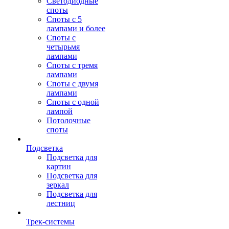
Светодиодные
споты
Споты с 5
лампами и более
Споты с
четырьмя
лампами
Споты с тремя
лампами
Споты с двумя
лампами
Споты с одной
лампой
Потолочные
споты
Подсветка
Подсветка для
картин
Подсветка для
зеркал
Подсветка для
лестниц
Трек-системы