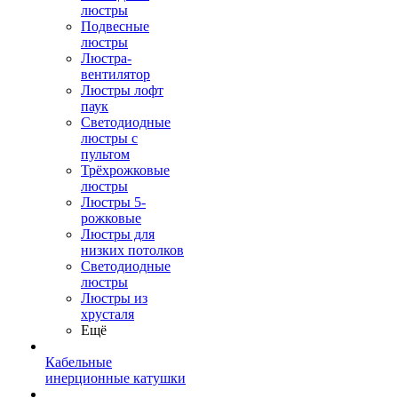
люстры
Подвесные
люстры
Люстра-
вентилятор
Люстры лофт
паук
Светодиодные
люстры с
пультом
Трёхрожковые
люстры
Люстры 5-
рожковые
Люстры для
низких потолков
Cветодиодные
люстры
Люстры из
хрусталя
Ещё
Кабельные
инерционные катушки