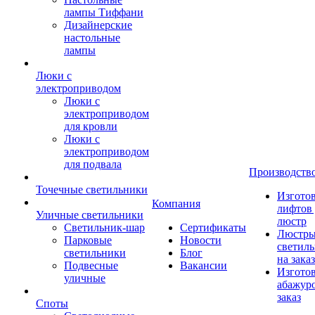
лампы Тиффани
Дизайнерские
настольные
лампы
Люки с
электроприводом
Люки с
электроприводом
для кровли
Люки с
электроприводом
для подвала
Производств
Точечные светильники
Изгото
Компания
лифтов 
Уличные светильники
люстр
Светильник-шар
Сертификаты
Люстры
Парковые
Новости
светил
светильники
Блог
на заказ
Подвесные
Вакансии
Изгото
уличные
абажур
заказ
Споты