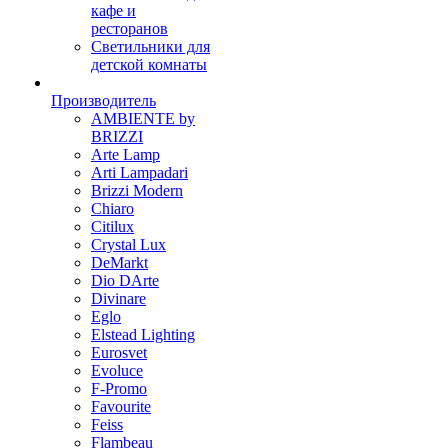
кафе и
ресторанов
Светильники для
детской комнаты
Производитель
AMBIENTE by
BRIZZI
Arte Lamp
Arti Lampadari
Brizzi Modern
Chiaro
Citilux
Crystal Lux
DeMarkt
Dio DArte
Divinare
Eglo
Elstead Lighting
Eurosvet
Evoluce
F-Promo
Favourite
Feiss
Flambeau