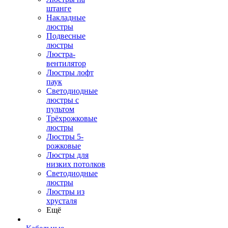
штанге
Накладные
люстры
Подвесные
люстры
Люстра-
вентилятор
Люстры лофт
паук
Светодиодные
люстры с
пультом
Трёхрожковые
люстры
Люстры 5-
рожковые
Люстры для
низких потолков
Cветодиодные
люстры
Люстры из
хрусталя
Ещё