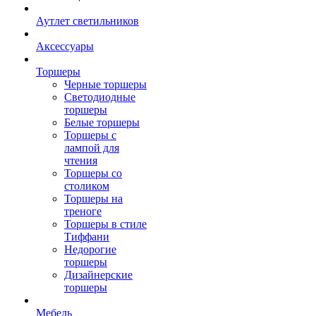
Аутлет светильников
Аксессуары
Торшеры
Черные торшеры
Светодиодные
торшеры
Белые торшеры
Торшеры с
лампой для
чтения
Торшеры со
столиком
Торшеры на
треноге
Торшеры в стиле
Тиффани
Недорогие
торшеры
Дизайнерские
торшеры
Мебель