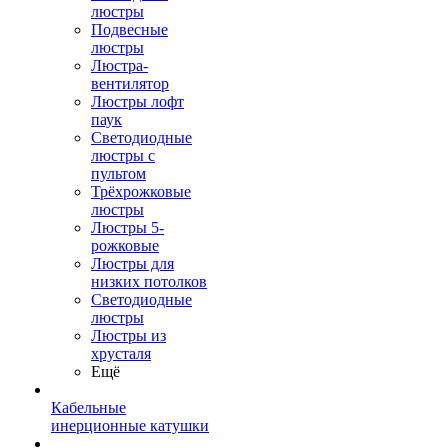
люстры
Подвесные
люстры
Люстра-
вентилятор
Люстры лофт
паук
Светодиодные
люстры с
пультом
Трёхрожковые
люстры
Люстры 5-
рожковые
Люстры для
низких потолков
Cветодиодные
люстры
Люстры из
хрусталя
Ещё
Кабельные
инерционные катушки