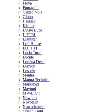
Freya
Fumagalli
Gilded Nola
Globo
Hinkley
Kichler
L'Arte Luce
LIFTEL
Lightstar
Loft House
LOFT IT
Lucia Tucci
Lucide
Lumina Deco
Lumion
Lussole
Mantra
Mantra Technico
Markslojd
Maytoni
MW-Light
Newport
Novotech
Nowodvorski
Odeon Light