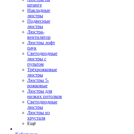
штанге
Накладные
люстры
Подвесные
люстры
Люстра-
вентилятор
Люстры лофт
паук
Светодиодные
люстры с
пультом
Трёхрожковые
люстры
Люстры 5-
рожковые
Люстры для
низких потолков
Cветодиодные
люстры
Люстры из
хрусталя
Ещё