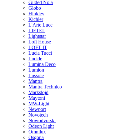
Gilded Nola
Globo
Hinkley
Kichler
L'Arte Luce
LIFTEL
Lightstar
Loft House
LOFT IT
Lucia Tucci
Lucide
Lumina Deco
Lumion
Lussole
Mantra
Mantra Technico
Markslojd
Maytoni
MW-Light
Newport
Novotech
Nowodvorski
Odeon Light
Omnilux
Osgona