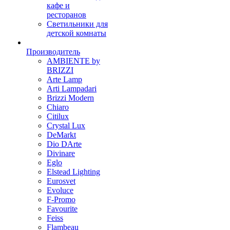
кафе и
ресторанов
Светильники для
детской комнаты
Производитель
AMBIENTE by
BRIZZI
Arte Lamp
Arti Lampadari
Brizzi Modern
Chiaro
Citilux
Crystal Lux
DeMarkt
Dio DArte
Divinare
Eglo
Elstead Lighting
Eurosvet
Evoluce
F-Promo
Favourite
Feiss
Flambeau