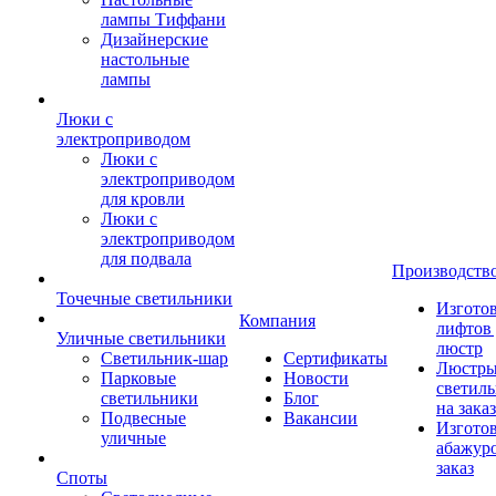
лампы Тиффани
Дизайнерские
настольные
лампы
Люки с
электроприводом
Люки с
электроприводом
для кровли
Люки с
электроприводом
для подвала
Производств
Точечные светильники
Изгото
Компания
лифтов 
Уличные светильники
люстр
Светильник-шар
Сертификаты
Люстры
Парковые
Новости
светил
светильники
Блог
на заказ
Подвесные
Вакансии
Изгото
уличные
абажур
заказ
Споты