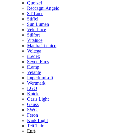
Quoizel
Reccagni Angelo
ST Luce
Stiffel
Sun Lumen
Vele Luce
Stilfort
Vitaluce
Mantra Tecnico
Voltega
iLedex
Seven Fires
iLamp
Velante
ImperiumLoft
Wertmark
LGO
Kutek
Oasis Light
Gauss
SWG
Feron
Kink Light
TetСhair
Ещё