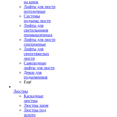
на крюк
Лифты для люстр
потолочные
Системы
подъема люстр
Лифты для
светильников
промышленных
Лифты для люстр
синхронные
Лифты для
сверхтяжелых
люстр
Самоходные
лифты для люстр
Декор для
подъемников
Ещё
Люстры
Каскадные
люстры
Люстры хром
Люстры под
золото