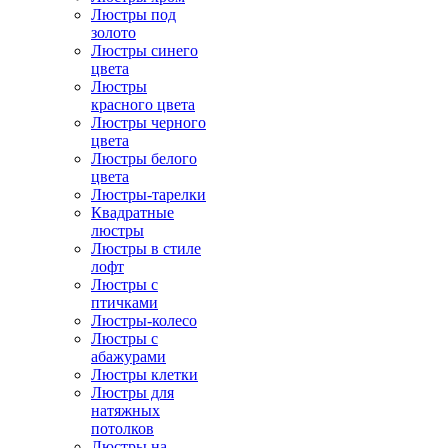
Люстры под
золото
Люстры синего
цвета
Люстры
красного цвета
Люстры черного
цвета
Люстры белого
цвета
Люстры-тарелки
Квадратные
люстры
Люстры в стиле
лофт
Люстры с
птичками
Люстры-колесо
Люстры с
абажурами
Люстры клетки
Люстры для
натяжных
потолков
Люстры на