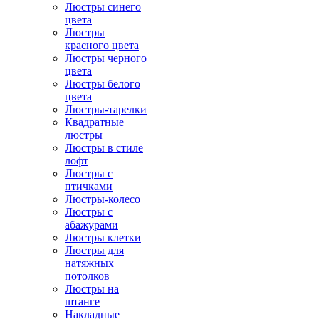
Люстры синего
цвета
Люстры
красного цвета
Люстры черного
цвета
Люстры белого
цвета
Люстры-тарелки
Квадратные
люстры
Люстры в стиле
лофт
Люстры с
птичками
Люстры-колесо
Люстры с
абажурами
Люстры клетки
Люстры для
натяжных
потолков
Люстры на
штанге
Накладные