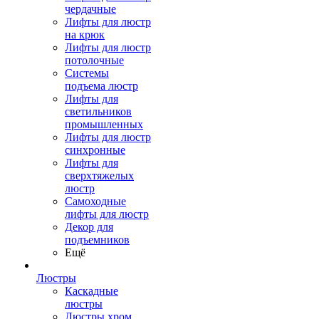
чердачные
Лифты для люстр
на крюк
Лифты для люстр
потолочные
Системы
подъема люстр
Лифты для
светильников
промышленных
Лифты для люстр
синхронные
Лифты для
сверхтяжелых
люстр
Самоходные
лифты для люстр
Декор для
подъемников
Ещё
Люстры
Каскадные
люстры
Люстры хром