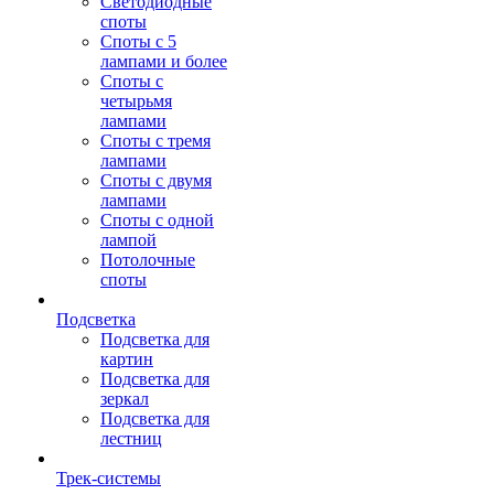
Светодиодные
споты
Споты с 5
лампами и более
Споты с
четырьмя
лампами
Споты с тремя
лампами
Споты с двумя
лампами
Споты с одной
лампой
Потолочные
споты
Подсветка
Подсветка для
картин
Подсветка для
зеркал
Подсветка для
лестниц
Трек-системы