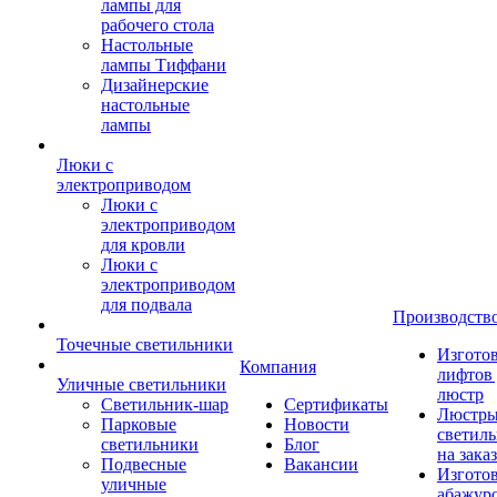
лампы для
рабочего стола
Настольные
лампы Тиффани
Дизайнерские
настольные
лампы
Люки с
электроприводом
Люки с
электроприводом
для кровли
Люки с
электроприводом
для подвала
Производств
Точечные светильники
Изгото
Компания
лифтов 
Уличные светильники
люстр
Светильник-шар
Сертификаты
Люстры
Парковые
Новости
светил
светильники
Блог
на заказ
Подвесные
Вакансии
Изгото
уличные
абажур