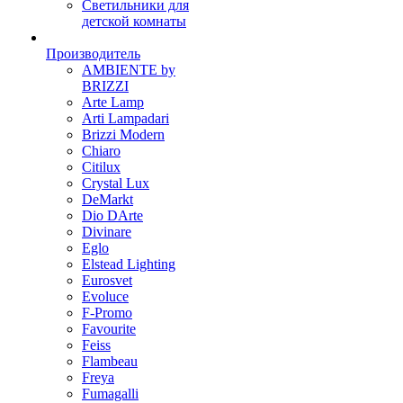
Светильники для
детской комнаты
Производитель
AMBIENTE by
BRIZZI
Arte Lamp
Arti Lampadari
Brizzi Modern
Chiaro
Citilux
Crystal Lux
DeMarkt
Dio DArte
Divinare
Eglo
Elstead Lighting
Eurosvet
Evoluce
F-Promo
Favourite
Feiss
Flambeau
Freya
Fumagalli