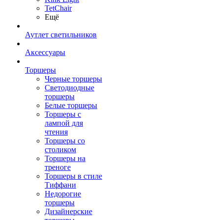
TetСhair
Ещё
Аутлет светильников
Аксессуары
Торшеры
Черные торшеры
Светодиодные
торшеры
Белые торшеры
Торшеры с
лампой для
чтения
Торшеры со
столиком
Торшеры на
треноге
Торшеры в стиле
Тиффани
Недорогие
торшеры
Дизайнерские