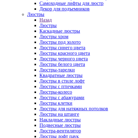
Самоходные лифты для люстр
Декор для подъемников
Люстры
Назад
Люстры
Каскадные люстры
Люстры хром
Люстры под золото
Люстры синего цвета
Люстры красного цвета
Люстры черного цвета
Люстры белого цвета
Люстры-тарелки
Квадратные люстры
Люстры в стиле лофт
Люстры с птичками
Люстры-колесо
Люстры с абажурами
Люстры клетки
Люстры для натяжных потолков
Люстры на штанге
Накладные люстры
Подвесные люстры
Люстра-вентилятор
Люстры лофт паук