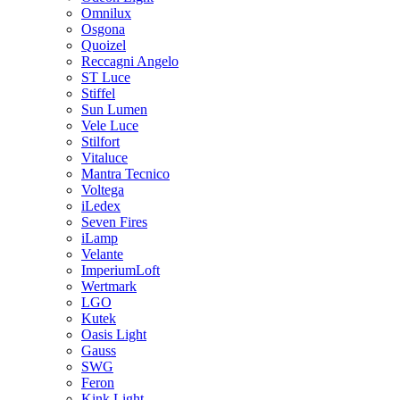
Omnilux
Osgona
Quoizel
Reccagni Angelo
ST Luce
Stiffel
Sun Lumen
Vele Luce
Stilfort
Vitaluce
Mantra Tecnico
Voltega
iLedex
Seven Fires
iLamp
Velante
ImperiumLoft
Wertmark
LGO
Kutek
Oasis Light
Gauss
SWG
Feron
Kink Light